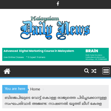
Skip
to
content
You are here
Home
ബിജെപിയുടെ വോട്ട് കൊള്ള രാജ്യത്തെ പിടിച്ചടക്കാനുള്ള
സംഘപരിവാർ അജണ്ട: നാഷണൽ യൂത്ത് ലീഗ് കേരള