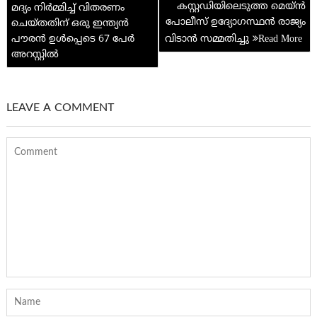
navigation
കസ്റ്റഡിയിലെടുത്ത മെയ്ൻ
മദ്യം നിർമ്മിച്ച് വിതരണം
p
പോലീസ് ഉദ്യോഗസ്ഥൻ രാജ്യം
ചെയ്തതിന് ഒരു ഇന്ത്യൻ
പൗരൻ ഉൾപ്പെടെ 67 പേർ
വിടാൻ സമ്മതിച്ചു
അറസ്റ്റിൽ
LEAVE A COMMENT