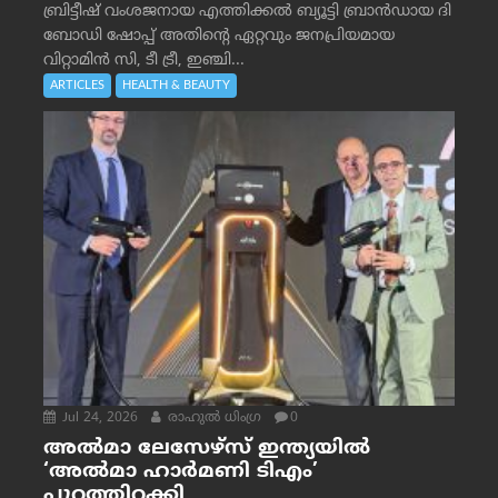
ബ്രിട്ടീഷ് വംശജനായ എത്തിക്കൽ ബ്യൂട്ടി ബ്രാൻഡായ ദി
ബോഡി ഷോപ്പ് അതിന്റെ ഏറ്റവും ജനപ്രിയമായ
വിറ്റാമിൻ സി, ടീ ട്രീ, ഇഞ്ചി...
ARTICLES
HEALTH & BEAUTY
Jul 24, 2026
രാഹുല്‍ ധിംഗ്ര
0
അൽമാ ലേസേഴ്സ് ഇന്ത്യയിൽ
‘അൽമാ ഹാർമണി ടിഎം’
പുറത്തിറക്കി