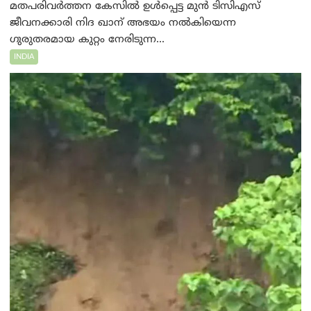
മതപരിവർത്തന കേസിൽ ഉൾപ്പെട്ട മുൻ ടിസിഎസ്
ജീവനക്കാരി നിദ ഖാന് അഭയം നൽകിയെന്ന
ഗുരുതരമായ കുറ്റം നേരിടുന്ന...
INDIA