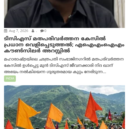
Aug 7, 2026
.
0
ടിസിഎസ് മതപരിവർത്തന കേസിൽ
പ്രധാന വെളിപ്പെടുത്തൽ; എഐഎംഐഎം
കൗൺസിലർ അറസ്റ്റിൽ
മഹാരാഷ്ട്രയിലെ ഛത്രപതി സംഭാജിനഗറിൽ മതപരിവർത്തന
കേസിൽ ഉൾപ്പെട്ട മുൻ ടിസിഎസ് ജീവനക്കാരി നിദ ഖാന്
അഭയം നൽകിയെന്ന ഗുരുതരമായ കുറ്റം നേരിടുന്ന...
INDIA