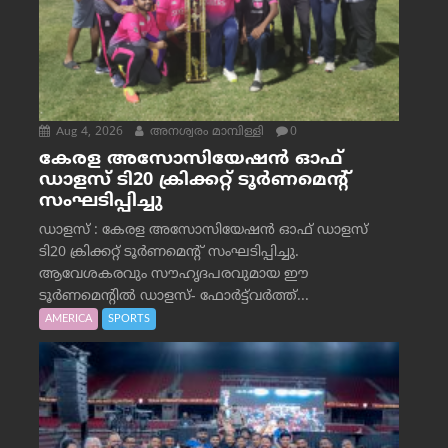
Aug 4, 2026
അനശ്വരം മാമ്പിള്ളി
0
കേരള അസോസിയേഷൻ ഓഫ്
ഡാളസ് ടി20 ക്രിക്കറ്റ് ടൂർണമെന്റ്
സംഘടിപ്പിച്ചു
ഡാളസ് : കേരള അസോസിയേഷൻ ഓഫ് ഡാളസ്
ടി20 ക്രിക്കറ്റ് ടൂർണമെന്റ് സംഘടിപ്പിച്ചു.
ആവേശകരവും സൗഹൃദപരവുമായ ഈ
ടൂർണമെന്റിൽ ഡാളസ്- ഫോർട്ട്‌വര്‍ത്ത്...
AMERICA
SPORTS