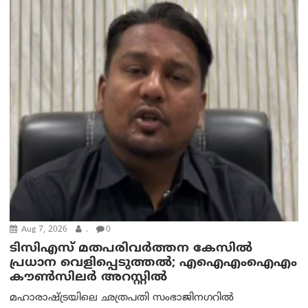
Aug 7, 2026
.
0
ടിസിഎസ് മതപരിവർത്തന കേസിൽ
പ്രധാന വെളിപ്പെടുത്തൽ; എഐഎംഐഎം
കൗൺസിലർ അറസ്റ്റിൽ
മഹാരാഷ്ട്രയിലെ ഛത്രപതി സംഭാജിനഗറിൽ