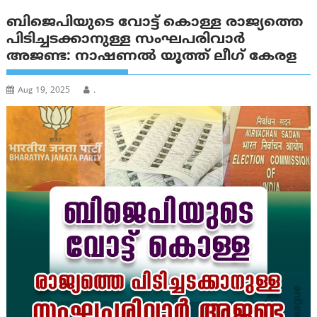
ബിജെപിയുടെ വോട്ട് കൊള്ള രാജ്യത്തെ
പിടിച്ചടക്കാനുള്ള സംഘപരിവാർ
അജണ്ട: നാഷണൽ യൂത്ത് ലീഗ് കേരള
Aug 19, 2025
.