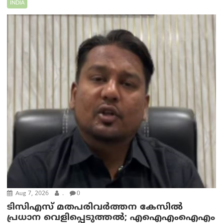
INDIA
Aug 7, 2026
.
0
ടിസിഎസ് മതപരിവർത്തന കേസിൽ
പ്രധാന വെളിപ്പെടുത്തൽ; എഐഎംഐഎം