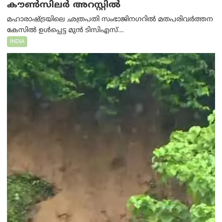
കൗൺസിലർ അറസ്റ്റിൽ
മഹാരാഷ്ട്രയിലെ ഛത്രപതി സംഭാജിനഗറിൽ മതപരിവർത്തന
കേസിൽ ഉൾപ്പെട്ട മുൻ ടിസിഎസ്...
INDIA