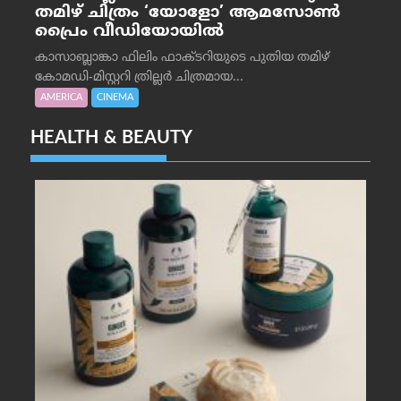
തമിഴ് ചിത്രം ‘യോളോ’ ആമസോൺ
പ്രൈം വീഡിയോയിൽ
കാസാബ്ലാങ്കാ ഫിലിം ഫാക്ടറിയുടെ പുതിയ തമിഴ്
കോമഡി-മിസ്റ്ററി ത്രില്ലർ ചിത്രമായ...
AMERICA
CINEMA
HEALTH & BEAUTY