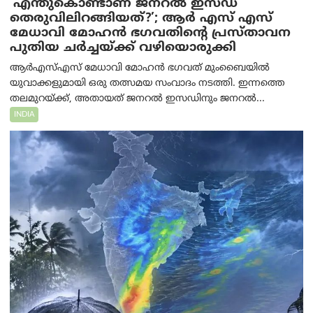
‘എന്തുകൊണ്ടാണ് ജനറൽ ഇസഡ്
തെരുവിലിറങ്ങിയത്?’; ആര്‍ എസ് എസ്
മേധാവി മോഹൻ ഭഗവതിന്റെ പ്രസ്താവന
പുതിയ ചര്‍ച്ചയ്ക്ക് വഴിയൊരുക്കി
ആർ‌എസ്‌എസ് മേധാവി മോഹൻ ഭഗവത് മുംബൈയിൽ
യുവാക്കളുമായി ഒരു തത്സമയ സംവാദം നടത്തി. ഇന്നത്തെ
തലമുറയ്ക്ക്, അതായത് ജനറൽ ഇസഡിനും ജനറൽ...
INDIA