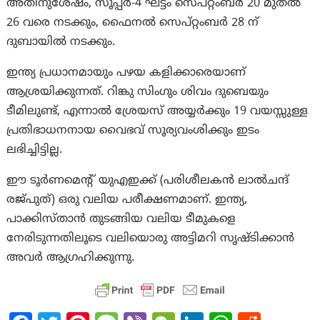
അതിനുശേഷം, സൂപ്പർ-4 ഘട്ടം സെപ്റ്റംബർ 20 മുതൽ
26 വരെ നടക്കും, ഫൈനൽ സെപ്റ്റംബർ 28 ന്
ദുബായിൽ നടക്കും.
ഇന്ത്യ പ്രധാനമായും പഴയ കളിക്കാരെയാണ്
ആശ്രയിക്കുന്നത്. റിങ്കു സിംഗും ശിവം ദുബെയും
ടീമിലുണ്ട്, എന്നാൽ ശ്രേയസ് അയ്യർക്കും 19 വയസ്സുള്ള
പ്രതിഭാധനനായ വൈഭവ് സൂര്യവംശിക്കും ഇടം
ലഭിച്ചിട്ടില്ല.
ഈ ടൂർണമെന്റ് യുഎഇക്ക് (പരിശീലകൻ ലാൽചന്ദ്
രജ്പുത്) ഒരു വലിയ പരീക്ഷണമാണ്. ഇന്ത്യ,
പാക്കിസ്താന്‍ തുടങ്ങിയ വലിയ ടീമുകളെ
നേരിടുന്നതിലൂടെ വലിയൊരു അട്ടിമറി സൃഷ്ടിക്കാൻ
അവർ ആഗ്രഹിക്കുന്നു.