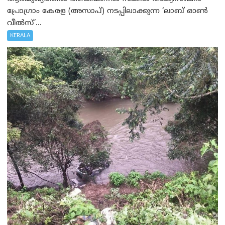
പ്രോഗ്രാം കേരള (അസാപ്) നടപ്പിലാക്കുന്ന ‘ലാബ് ഓൺ
വീൽസ്’...
KERALA