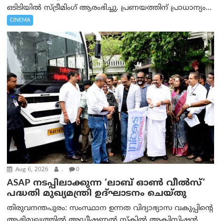
ഒടിടിയിൽ സ്ട്രീമിംഗ് ആരംഭിച്ചു. പ്രണയത്തിന് പ്രാധാന്യം...
CINEMA
Aug 6, 2026
.
0
ASAP നടപ്പിലാക്കുന്ന ‘ലാബ് ഓൺ വീൽസ്’
പദ്ധതി മുഖ്യമന്ത്രി ഉദ്ഘാടനം ചെയ്തു
തിരുവനന്തപുരം: സംസ്ഥാന ഉന്നത വിദ്യാഭ്യാസ വകുപ്പിന്റെ
ആഭിമുഖ്യത്തിൽ അഡീഷണൽ സ്കിൽ അക്വിസിഷൻ