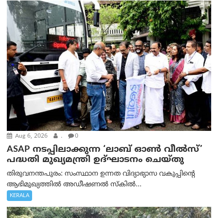
Aug 6, 2026
.
0
ASAP നടപ്പിലാക്കുന്ന ‘ലാബ് ഓൺ വീൽസ്’
പദ്ധതി മുഖ്യമന്ത്രി ഉദ്ഘാടനം ചെയ്തു
തിരുവനന്തപുരം: സംസ്ഥാന ഉന്നത വിദ്യാഭ്യാസ വകുപ്പിന്റെ
ആഭിമുഖ്യത്തിൽ അഡീഷണൽ സ്കിൽ...
KERALA