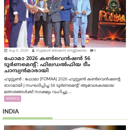
Aug 6, 2026
സുമോദ് തോമസ് നെല്ലിക്കാല
0
ഫോമാ 2026 കൺവെൻഷൻ 56
ടൂർണമെന്റ്: ഫിലഡൽഫിയ ടീം
ചാമ്പ്യൻമാരായി
ഹൂസ്റ്റൺ : ഫോമാ (FOMAA) 2026 ഹൂസ്റ്റൺ കൺവെൻഷന്റെ
ഭാഗമായി j സംഘടിപ്പിച്ച 56 ടൂർണമെന്റ് ആവേശകരമായ
മത്സരങ്ങൾക്ക് സാക്ഷ്യം വഹിച്ചു....
AMERICA
INDIA