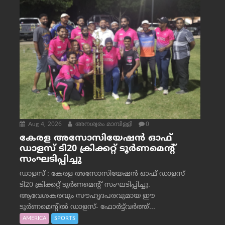
Aug 4, 2026
അനശ്വരം മാമ്പിള്ളി
0
കേരള അസോസിയേഷൻ ഓഫ്
ഡാളസ് ടി20 ക്രിക്കറ്റ് ടൂർണമെന്റ്
സംഘടിപ്പിച്ചു
ഡാളസ് : കേരള അസോസിയേഷൻ ഓഫ് ഡാളസ്
ടി20 ക്രിക്കറ്റ് ടൂർണമെന്റ് സംഘടിപ്പിച്ചു.
ആവേശകരവും സൗഹൃദപരവുമായ ഈ
ടൂർണമെന്റിൽ ഡാളസ്- ഫോർട്ട്‌വര്‍ത്ത്...
AMERICA
SPORTS