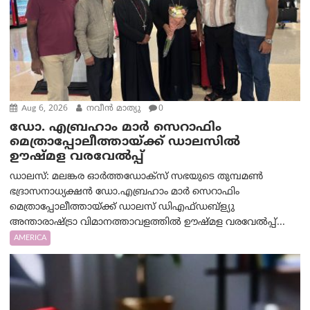
Aug 6, 2026
നവീൻ മാത്യു
0
ഡോ. എബ്രഹാം മാർ സെറാഫിം
മെത്രാപ്പോലീത്തായ്ക്ക് ഡാലസിൽ
ഊഷ്മള വരവേൽപ്പ്
ഡാലസ്: മലങ്കര ഓർത്തഡോക്സ് സഭയുടെ തുമ്പമൺ
ഭദ്രാസനാധ്യക്ഷൻ ഡോ.എബ്രഹാം മാർ സെറാഫിം
മെത്രാപ്പോലീത്തായ്ക്ക് ഡാലസ് ഡിഎഫ്ഡബ്ള്യു
അന്താരാഷ്ട്രാ വിമാനത്താവളത്തിൽ ഊഷ്മള വരവേൽപ്പ്...
AMERICA