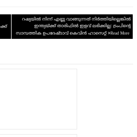
d
ar
di
e
റഷ്യയിൽ നിന്ന് എണ്ണ വാങ്ങുന്നത് നിര്‍ത്തിയില്ലെങ്കില്‍
t
ഇന്ത്യയ്ക്ക് താരിഫിൽ ഇളവ് ലഭിക്കില്ല: ട്രംപിന്റെ
്ക്
സാമ്പത്തിക ഉപദേഷ്ടാവ് കെവിൻ ഹാസെറ്റ്