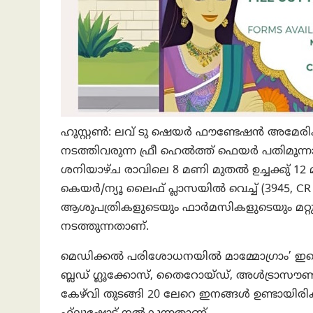
ഹൂസ്റ്റണ്‍: ലവ് ടു ഷെയര്‍ ഫൗണ്ടേഷന്‍ അമേരിക
നടത്തിവരുന്ന ഫ്രീ ഹെല്‍ത്ത് ഫെയര്‍ പതിമൂന
ശനിയാഴ്ച രാവിലെ 8 മണി മുതല്‍ ഉച്ചക്കു് 
കെയര്‍/ന്യൂ ലൈഫ് പ്ലാസയില്‍ വെച്ച് (3945, CR 
ആശുപത്രികളുടെയും ഫാര്‍മസികളുടെയും മ
നടത്തുന്നതാണ്.
മെഡിക്കല്‍ പരിശോധനയില്‍ മാമ്മോഗ്രാം’ ഇകെ
ബ്ലഡ് ഗ്ലൂക്കോസ്, തൈറോയ്ഡ്, അള്‍ട്രാസൗണ്ട്, ക
കേഴ്‌വി തുടങ്ങി 20 ലേറെ ഇനങ്ങള്‍ ഉണ്ടായിരിക