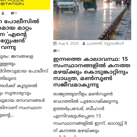
.
0
ന പോലീസിൽ
മായ മാറ്റം
്ന ‘എന്റെ
്റ്റേഷൻ’
Aug 8, 2026
പ്രശാന്ത്, ന്യൂഡല്‍ഹി
 വന്നു
0
പുരം: ജനങ്ങളെ
ഇന്നത്തെ കാലാവസ്ഥ: 15
ചുള്ളതും
സംസ്ഥാനങ്ങളിൽ കനത്ത
്ഠിതവുമായ പോലീസ്
മഴയ്ക്കും കൊടുങ്കാറ്റിനും
സാധ്യത, മൺസൂൺ
തിലൂടെ
സജീവമാകുന്നു
ങൾക്ക് കൂടുതൽ
ും സുതാര്യവും
രാജ്യത്തുടനീളം മൺസൂൺ
ുമായ സേവനങ്ങൾ
വേഗത്തിൽ പുരോഗമിക്കുന്നു.
ന്നതിനാണ് സംസ്ഥാന
ഉത്തർപ്രദേശ്, ബീഹാർ
്റെ...
എന്നിവയുൾപ്പെടെ 15
സംസ്ഥാനങ്ങളിൽ ഇന്ന്, ഓഗസ്റ്റ് 8
ന് കനത്ത മഴയ്ക്കും