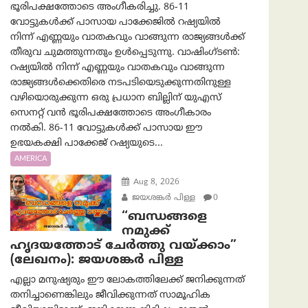
ഭൂരിപക്ഷത്തോടെ അംഗീകരിച്ചു. 86-11
വോട്ടുകൾക്ക് പാസായ പാക്കേജിൽ റഷ്യയിൽ
നിന്ന് എണ്ണയും വാതകവും വാങ്ങുന്ന രാജ്യങ്ങൾക്ക്
തീരുവ ചുമത്തുന്നതും ഉൾപ്പെടുന്നു. വാഷിംഗ്ടണ്‍:
റഷ്യയിൽ നിന്ന് എണ്ണയും വാതകവും വാങ്ങുന്ന
രാജ്യങ്ങൾക്കെതിരെ നടപടിയെടുക്കുന്നതിനുള്ള
വഴിയൊരുക്കുന്ന ഒരു പ്രധാന ബില്ലിന് യുഎസ്
സെനറ്റ് വൻ ഭൂരിപക്ഷത്തോടെ അംഗീകാരം
നൽകി. 86-11 വോട്ടുകൾക്ക് പാസായ ഈ
ഉഭയകക്ഷി പാക്കേജ് റഷ്യയുടെ...
AMERICA
Aug 8, 2026
ജയശങ്കര്‍ പിള്ള
0
“ബന്ധങ്ങളെ
നമുക്ക്
ഹൃദയത്തോട് ചേർത്തു വയ്ക്കാം”
(ലേഖനം): ജയശങ്കര്‍ പിള്ള
എല്ലാ മനുഷ്യരും ഈ ലോകത്തിലേക്ക് ജനിക്കുന്നത്
തനിച്ചാണെങ്കിലും ജീവിക്കുന്നത് സാമൂഹിക