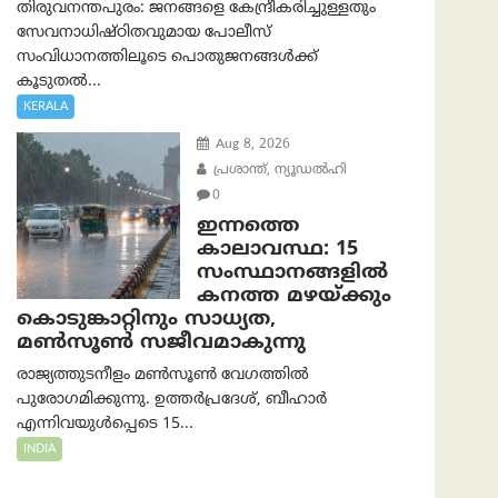
തിരുവനന്തപുരം: ജനങ്ങളെ കേന്ദ്രീകരിച്ചുള്ളതും
സേവനാധിഷ്ഠിതവുമായ പോലീസ്
സംവിധാനത്തിലൂടെ പൊതുജനങ്ങൾക്ക്
കൂടുതൽ...
KERALA
Aug 8, 2026
പ്രശാന്ത്, ന്യൂഡല്‍ഹി
0
ഇന്നത്തെ
കാലാവസ്ഥ: 15
സംസ്ഥാനങ്ങളിൽ
കനത്ത മഴയ്ക്കും
കൊടുങ്കാറ്റിനും സാധ്യത,
മൺസൂൺ സജീവമാകുന്നു
രാജ്യത്തുടനീളം മൺസൂൺ വേഗത്തിൽ
പുരോഗമിക്കുന്നു. ഉത്തർപ്രദേശ്, ബീഹാർ
എന്നിവയുൾപ്പെടെ 15...
INDIA