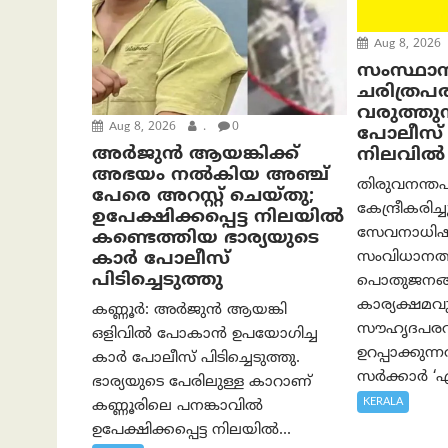
Aug 8, 2026
സംസ്ഥാ
ചരിത്രപര
വരുത്തുന
Aug 8, 2026
.
0
പോലീസ് സ
അര്‍ജുന്‍ ആയങ്കിക്ക്
നിലവില്‍
അഭയം നല്‍കിയ അഞ്ച്
തിരുവനന്ത
പേരെ അറസ്റ്റ് ചെയ്തു;
കേന്ദ്രീകരിച്
ഉപേക്ഷിക്കപ്പെട്ട നിലയില്‍
സേവനാധിഷ
കണ്ടെത്തിയ ഭാര്യയുടെ
കാര്‍ പോലീസ്
സംവിധാനത്
പിടിച്ചെടുത്തു
പൊതുജനങ്
കാര്യക്ഷമവ
കണ്ണൂർ: അർജുൻ ആയങ്കി
സൗഹൃദപരവ
ഒളിവിൽ പോകാൻ ഉപയോഗിച്ച
ഉറപ്പാക്കു
കാർ പോലീസ് പിടിച്ചെടുത്തു.
സർക്കാർ ‘എന
ഭാര്യയുടെ പേരിലുള്ള കാറാണ്
KERALA
കണ്ണൂരിലെ പനങ്കാവിൽ
ഉപേക്ഷിക്കപ്പെട്ട നിലയിൽ...