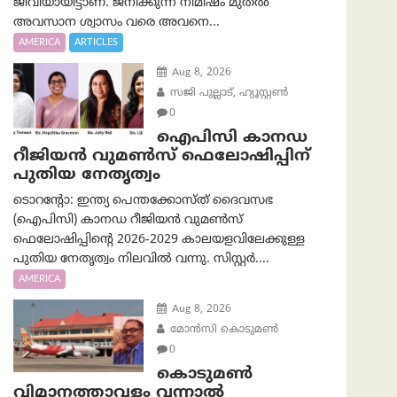
ജീവിയായിട്ടാണ്. ജനിക്കുന്ന നിമിഷം മുതൽ
അവസാന ശ്വാസം വരെ അവനെ...
AMERICA
ARTICLES
Aug 8, 2026
സജി പുല്ലാട്, ഹ്യൂസ്റ്റൺ
0
ഐപിസി കാനഡ
റീജിയൻ വുമൺസ് ഫെലോഷിപ്പിന്
പുതിയ നേതൃത്വം
ടൊറന്റോ: ഇന്ത്യ പെന്തക്കോസ്ത് ദൈവസഭ
(ഐപിസി) കാനഡ റീജിയൻ വുമൺസ്
ഫെലോഷിപ്പിന്റെ 2026-2029 കാലയളവിലേക്കുള്ള
പുതിയ നേതൃത്വം നിലവിൽ വന്നു. സിസ്റ്റർ....
AMERICA
Aug 8, 2026
മോൻസി കൊടുമൺ
0
കൊടുമൺ
വിമാനത്താവളം വന്നാൽ