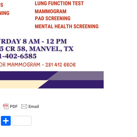
R
S
e
h