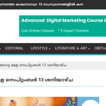
ോലീസ് പിടിച്ചെടുത്തു
േഷൻ' നിലവില്‍ വന്നു
 15 സംസ്ഥാനങ്ങളിൽ കനത്ത മഴയ്ക്കും കൊടുങ്കാറ്റിനും 
റഷ്യയ്‌ക്കെതിരെ അമേരിക്ക: ഇ
EDITORIAL
LIFESTYLE
LITERATURE & ART
OBITU
ോഗ്യ മേള സെപ്റ്റംബർ 13 ശനിയാഴ്ച
ള സെപ്റ്റംബർ 13 ശനിയാഴ്ച