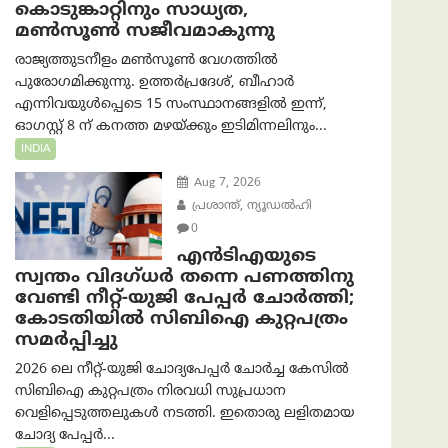
കൊടുങ്കാറ്റിനും സാധ്യത,
മൺസൂൺ സജീവമാകുന്നു
രാജ്യത്തുടനീളം മൺസൂൺ വേഗത്തിൽ
പുരോഗമിക്കുന്നു. ഉത്തർപ്രദേശ്, ബീഹാർ
എന്നിവയുൾപ്പെടെ 15 സംസ്ഥാനങ്ങളിൽ ഇന്ന്,
ഓഗസ്റ്റ് 8 ന് കനത്ത മഴയ്ക്കും ഇടിമിന്നലിനും...
INDIA
Aug 7, 2026
പ്രശാന്ത്, ന്യൂഡല്‍ഹി
0
എൻ‌ടി‌എയുടെ
സ്വന്തം വിദഗ്ധർ തന്നെ പണത്തിനു
വേണ്ടി നീറ്റ്-യു‌ജി പേപ്പർ ചോർത്തി;
കോടതിയില്‍ സിബിഐ കുറ്റപത്രം
സമര്‍പ്പിച്ചു
2026 ലെ നീറ്റ്-യുജി ചോദ്യപേപ്പർ ചോർച്ച കേസിൽ
സിബിഐ കുറ്റപത്രം നിരവധി സുപ്രധാന
വെളിപ്പെടുത്തലുകൾ നടത്തി. ഇതൊരു ലളിതമായ
ചോദ്യ പേപ്പർ...