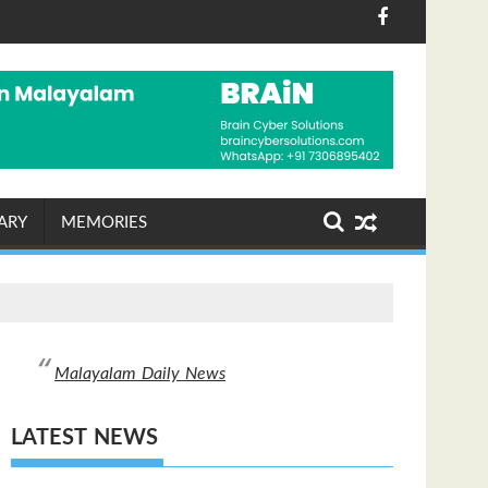
സാധ്യത, മൺസൂൺ സജീവമാകുന്നു
ന്ത്യയും ചൈനയും ഉൾപ്പെടെയുള്ള രാജ്യങ്ങളുടെ മേൽ സമ്മർദ്ദ
"ബന്ധങ്ങളെ നമുക്ക് ഹൃദയത്തോട് ചേർ
ARY
MEMORIES
Malayalam Daily News
LATEST NEWS