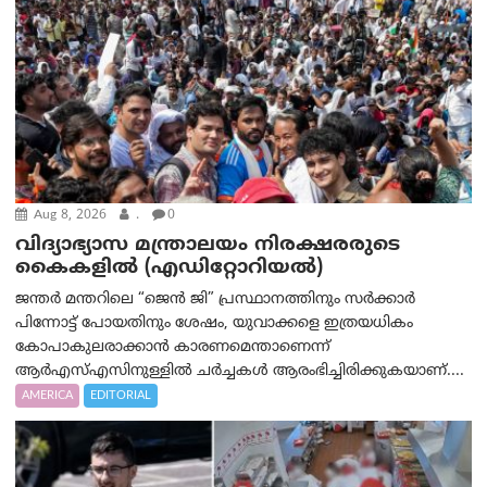
Aug 8, 2026
.
0
വിദ്യാഭ്യാസ മന്ത്രാലയം നിരക്ഷരരുടെ
കൈകളിൽ (എഡിറ്റോറിയല്‍)
ജന്തർ മന്തറിലെ “ജെൻ ജി” പ്രസ്ഥാനത്തിനും സർക്കാർ
പിന്നോട്ട് പോയതിനും ശേഷം, യുവാക്കളെ ഇത്രയധികം
കോപാകുലരാക്കാൻ കാരണമെന്താണെന്ന്
ആർ‌എസ്‌എസിനുള്ളിൽ ചർച്ചകൾ ആരംഭിച്ചിരിക്കുകയാണ്....
AMERICA
EDITORIAL