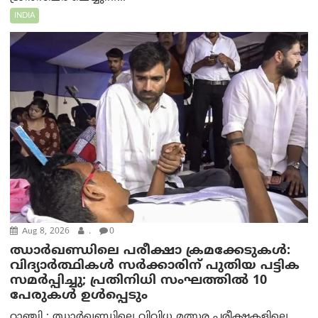
INDIA
Aug 8, 2026
.
0
ഝാര്‍ഖണ്ഡിലെ പരീക്ഷാ ക്രമക്കേടുകള്‍:
വിദ്യാർത്ഥികൾ സർക്കാരിന് പുതിയ പട്ടിക
സമർപ്പിച്ചു; പ്രതിനിധി സംഘത്തിൽ 10
പേരുകൾ ഉൾപ്പെടും
റാഞ്ചി : ഝാർഖണ്ഡിലെ വിവിധ മത്സര പരീക്ഷകളിലെ