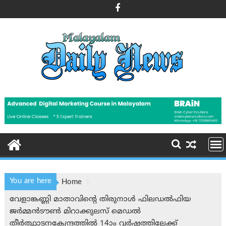
Skip
to
content
You are here
Home
വേളാങ്കണ്ണി മാതാവിന്‍റെ തിരുനാള്‍ ഫിലഡല്‍ഫിയ
ജര്‍മ്മന്‍ടൗണ്‍ മിറാക്കുലസ് മെഡല്‍
തീര്‍ത്ഥാടനകേന്ദ്രത്തില്‍ 14ാം വര്‍ഷത്തിലേക്ക്