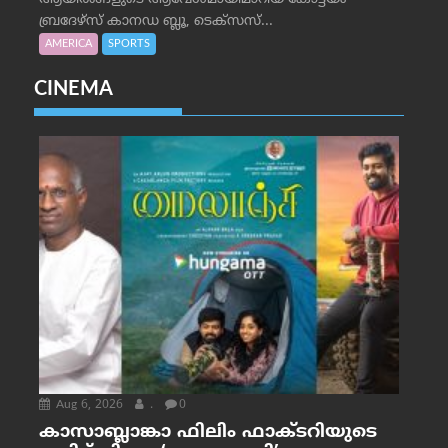
ബ്രദേഴ്‌സ് കാനഡ ബ്ലൂ, ടെക്‌സസ്...
AMERICA
SPORTS
CINEMA
Aug 6, 2026
.
0
കാസാബ്ലാങ്കാ ഫിലിം ഫാക്ടറിയുടെ