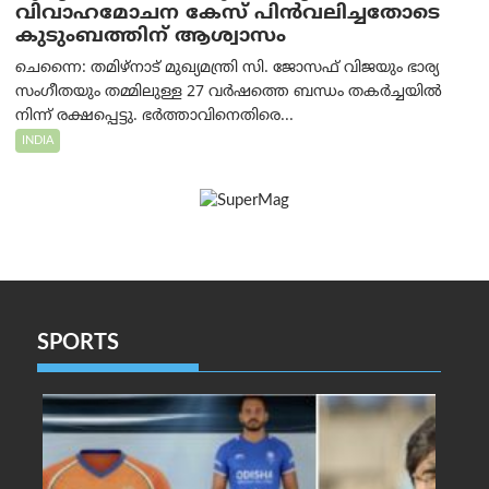
വിവാഹമോചന കേസ് പിൻവലിച്ചതോടെ
കുടുംബത്തിന് ആശ്വാസം
ചെന്നൈ: തമിഴ്‌നാട് മുഖ്യമന്ത്രി സി. ജോസഫ് വിജയും ഭാര്യ
സംഗീതയും തമ്മിലുള്ള 27 വർഷത്തെ ബന്ധം തകർച്ചയിൽ
നിന്ന് രക്ഷപ്പെട്ടു. ഭർത്താവിനെതിരെ...
INDIA
SPORTS