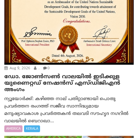
Aug 9, 2026
.
0
ഡോ. ജോൺസൺ വാലയിൽ ഇടിക്കുള
യുണൈറ്റഡ് നേഷൻസ് എസ്ഡിജിഎൻ
അംഗം
ന്യൂയോര്‍ക്ക്: കഴിഞ്ഞ നാല് പതിറ്റാണ്ടായി പൊതു
പ്രവർത്തന രംഗത്ത് സജീവ സാന്നിദ്ധ്യമായ
മനുഷ്യാവകാശ പ്രവർത്തകൻ തലവടി സൗഹൃദ നഗറിൽ
വാലയിൽ ബെറാഖാ...
AMERICA
KERALA