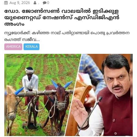
Aug 9, 2026
.
0
ഡോ. ജോൺസൺ വാലയിൽ ഇടിക്കുള
യുണൈറ്റഡ് നേഷൻസ് എസ്ഡിജിഎൻ
അംഗം
ന്യൂയോര്‍ക്ക്: കഴിഞ്ഞ നാല് പതിറ്റാണ്ടായി പൊതു പ്രവർത്തന
രംഗത്ത് സജീവ...
AMERICA
KERALA