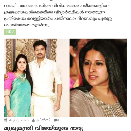
റാഞ്ചി : ഝാർഖണ്ഡിലെ വിവിധ മത്സര പരീക്ഷകളിലെ
ക്രമക്കേടുകൾക്കെതിരെ വിദ്യാർത്ഥികൾ നടത്തുന്ന
പ്രതിഷേധം വെള്ളിയാഴ്ച പതിനാലാം ദിവസവും പൂർണ്ണ
ശക്തിയോടെ തുടർന്നു....
INDIA
Aug 8, 2026
പ്രിന്‍സി
0
മുഖ്യമന്ത്രി വിജയ്‌യുടെ ഭാര്യ