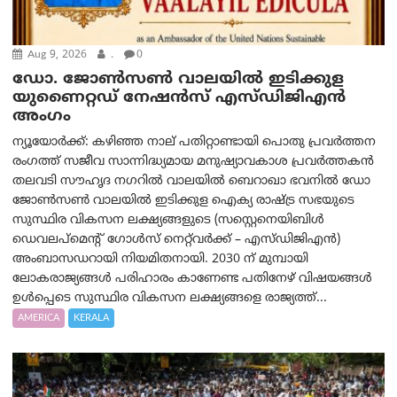
Aug 9, 2026
.
0
ഡോ. ജോൺസൺ വാലയിൽ ഇടിക്കുള
യുണൈറ്റഡ് നേഷൻസ് എസ്ഡിജിഎൻ
അംഗം
ന്യൂയോര്‍ക്ക്: കഴിഞ്ഞ നാല് പതിറ്റാണ്ടായി പൊതു പ്രവർത്തന
രംഗത്ത് സജീവ സാന്നിദ്ധ്യമായ മനുഷ്യാവകാശ പ്രവർത്തകൻ
തലവടി സൗഹൃദ നഗറിൽ വാലയിൽ ബെറാഖാ ഭവനിൽ ഡോ
ജോൺസൺ വാലയിൽ ഇടിക്കുള ഐക്യ രാഷ്ട്ര സഭയുടെ
സുസ്ഥിര വികസന ലക്ഷ്യങ്ങളുടെ (സസ്റ്റെനെയിബിൾ
ഡെവലപ്‌മെന്റ് ഗോൾസ് നെറ്റ്‌വർക്ക് – എസ്ഡിജിഎൻ)
അംബാസഡറായി നിയമിതനായി. 2030 ന് മുമ്പായി
ലോകരാജ്യങ്ങൾ പരിഹാരം കാണേണ്ട പതിനേഴ് വിഷയങ്ങൾ
ഉൾപ്പെടെ സുസ്ഥിര വികസന ലക്ഷ്യങ്ങളെ രാജ്യത്ത്...
AMERICA
KERALA