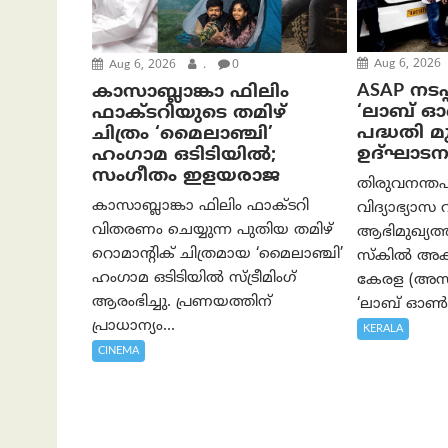
Aug 6, 2026
Aug 6, 2026
.
0
ASAP നടപ്
കാസാബ്ലാങ്കാ ഫിലിം
‘ലാബ് 
ഫാക്ടറിയുടെ തമിഴ്
പദ്ധതി മുഖ
ചിത്രം ‘മൈലാഞ്ചി’
ഉദ്ഘാടന
ഹംഗാമ ഒടിടിയിൽ;
സംഗീതം ഇളയരാജ
തിരുവനന്തപ
കാസാബ്ലാങ്കാ ഫിലിം ഫാക്ടറി
വിദ്യാഭ്യാസ 
വിതരണം ചെയ്യുന്ന പുതിയ തമിഴ്
ആഭിമുഖ്യ
റൊമാന്റിക് ചിത്രമായ ‘മൈലാഞ്ചി’
സ്കിൽ അക്
ഹംഗാമ ഒടിടിയിൽ സ്ട്രീമിംഗ്
കേരള (അസാപ
ആരംഭിച്ചു. പ്രണയത്തിന്
‘ലാബ് ഓൺ 
പ്രാധാന്യം...
KERALA
CINEMA