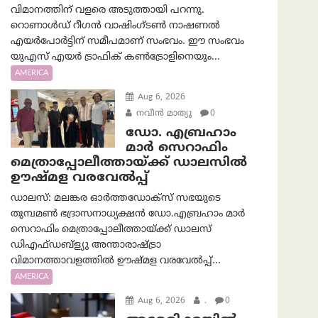
വിമാനത്തിന് വളരെ അടുത്തായി പറന്നു.
റൊണാൾഡ് റീഗൻ വാഷിംഗ്ടൺ നാഷണൽ
എയർപോർട്ടിന് സമീപമാണ് സംഭവം. ഈ സംഭവം
യുഎസ് എയർ ട്രാഫിക് കൺട്രോളിനെയും...
AMERICA
Aug 6, 2026
നവീൻ മാത്യു
0
ഡോ. എബ്രഹാം
മാർ സെറാഫിം
മെത്രാപ്പോലീത്തായ്ക്ക് ഡാലസിൽ
ഊഷ്മള വരവേൽപ്പ്
ഡാലസ്: മലങ്കര ഓർത്തഡോക്സ് സഭയുടെ
തുമ്പമൺ ഭദ്രാസനാധ്യക്ഷൻ ഡോ.എബ്രഹാം മാർ
സെറാഫിം മെത്രാപ്പോലീത്തായ്ക്ക് ഡാലസ്
ഡിഎഫ്ഡബ്ള്യു അന്താരാഷ്ട്രാ
വിമാനത്താവളത്തിൽ ഊഷ്മള വരവേൽപ്പ്...
AMERICA
Aug 6, 2026
.
0