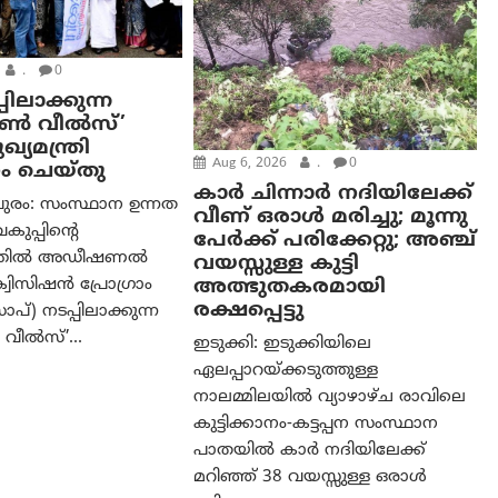
.
0
പിലാക്കുന്ന
ഓൺ വീൽസ്’
്യമന്ത്രി
Aug 6, 2026
.
0
ം ചെയ്തു
കാര്‍ ചിന്നാര്‍ നദിയിലേക്ക്
ുരം: സംസ്ഥാന ഉന്നത
വീണ് ഒരാള്‍ മരിച്ചു; മൂന്നു
വകുപ്പിന്റെ
പേര്‍ക്ക് പരിക്കേറ്റു; അഞ്ച്
ത്തിൽ അഡീഷണൽ
വയസ്സുള്ള കുട്ടി
അത്ഭുതകരമായി
വിസിഷൻ പ്രോഗ്രാം
രക്ഷപ്പെട്ടു
്) നടപ്പിലാക്കുന്ന
വീൽസ്’...
ഇടുക്കി: ഇടുക്കിയിലെ
ഏലപ്പാറയ്ക്കടുത്തുള്ള
നാലമ്മിലയിൽ വ്യാഴാഴ്ച രാവിലെ
കുട്ടിക്കാനം-കട്ടപ്പന സംസ്ഥാന
പാതയിൽ കാർ നദിയിലേക്ക്
മറിഞ്ഞ് 38 വയസ്സുള്ള ഒരാൾ