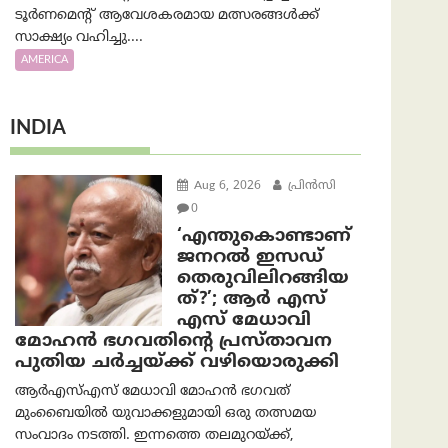
ടൂർണമെന്റ് ആവേശകരമായ മത്സരങ്ങൾക്ക്
സാക്ഷ്യം വഹിച്ചു....
AMERICA
INDIA
Aug 6, 2026
പ്രിന്‍സി
0
‘എന്തുകൊണ്ടാണ്
ജനറൽ ഇസഡ്
തെരുവിലിറങ്ങിയ
ത്?’; ആര്‍ എസ്
എസ് മേധാവി
മോഹൻ ഭഗവതിന്റെ പ്രസ്താവന
പുതിയ ചര്‍ച്ചയ്ക്ക് വഴിയൊരുക്കി
ആർ‌എസ്‌എസ് മേധാവി മോഹൻ ഭഗവത്
മുംബൈയിൽ യുവാക്കളുമായി ഒരു തത്സമയ
സംവാദം നടത്തി. ഇന്നത്തെ തലമുറയ്ക്ക്,