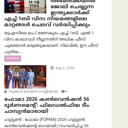
അമേരിക്കയില്‍
ജോലി ചെയ്യുന്ന
ഇന്ത്യക്കാർക്ക്
എച്ച്-1ബി വിസ നിയമങ്ങളിലെ
മാറ്റങ്ങൾ ചെലവ് വർദ്ധിപ്പിക്കും
യുഎസിലെ ട്രംപ് ഭരണകൂടം എച്ച്-1ബി, എൽ-1
വിസ കാലാവധി നീട്ടുന്നതിന് അധിക ഫീസ്
ചുമത്താൻ ഒരുങ്ങുകയാണ്. നിലവിൽ, ഈ ഫീസ്
പുതിയ...
AMERICA
Aug 6, 2026
സുമോദ് തോമസ് നെല്ലിക്കാല
0
ഫോമാ 2026 കൺവെൻഷൻ 56
ടൂർണമെന്റ്: ഫിലഡൽഫിയ ടീം
ചാമ്പ്യൻമാരായി
ഹൂസ്റ്റൺ : ഫോമാ (FOMAA) 2026 ഹൂസ്റ്റൺ
കൺവെൻഷന്റെ ഭാഗമായി j സംഘടിപ്പിച്ച 56