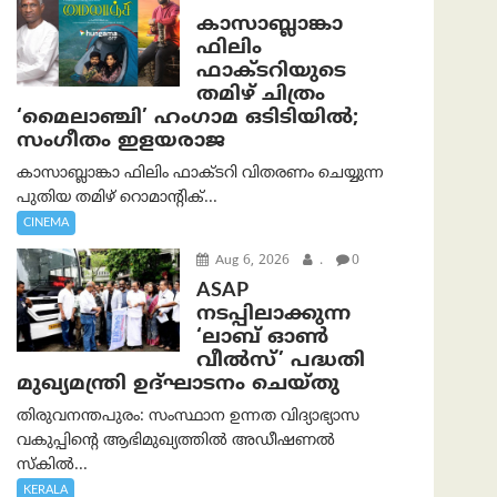
കാസാബ്ലാങ്കാ
ഫിലിം
ഫാക്ടറിയുടെ
തമിഴ് ചിത്രം
‘മൈലാഞ്ചി’ ഹംഗാമ ഒടിടിയിൽ;
സംഗീതം ഇളയരാജ
കാസാബ്ലാങ്കാ ഫിലിം ഫാക്ടറി വിതരണം ചെയ്യുന്ന
പുതിയ തമിഴ് റൊമാന്റിക്...
CINEMA
Aug 6, 2026
.
0
ASAP
നടപ്പിലാക്കുന്ന
‘ലാബ് ഓൺ
വീൽസ്’ പദ്ധതി
മുഖ്യമന്ത്രി ഉദ്ഘാടനം ചെയ്തു
തിരുവനന്തപുരം: സംസ്ഥാന ഉന്നത വിദ്യാഭ്യാസ
വകുപ്പിന്റെ ആഭിമുഖ്യത്തിൽ അഡീഷണൽ
സ്കിൽ...
KERALA