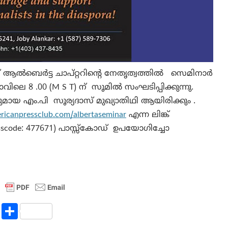
 ആൽബെർട്ട ചാപ്റ്ററിന്റെ നേതൃത്വത്തിൽ സെമിനാർ
ിലെ 8 .00 (M S T) ന് സൂമിൽ സംഘടിപ്പിക്കുന്നു.
റുമായ എം.പി സൂര്യദാസ് മുഖ്യാതിഥി ആയിരിക്കും .
icanpressclub.com/
albertaseminar
എന്ന ലിങ്ക്
asscode: 477671) പാസ്സ്‌കോഡ് ഉപയോഗിച്ചോ
R
S
e
h