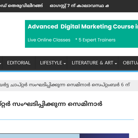
ത്ഭുതകരമായി രക്ഷപ്പെട്ടു
യത്?’; ആര്‍ എസ് എസ് മേധാവി മോഹൻ ഭഗവതിന്റെ പ്രസ്ത
ഓഗസ്റ്റ് 7 ന് കാലാവസ്ഥ കൂടുതൽ വഷളാകും!; കനത്ത 
ക
EDITORIAL
LIFESTYLE
LITERATURE & ART
OBITU
 ചാപ്റ്റർ സംഘടിപ്പിക്കുന്ന സെമിനാർ സെപ്റ്റംബർ 6 ന്
റർ സംഘടിപ്പിക്കുന്ന സെമിനാർ