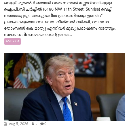
വെള്ളി മുതൽ 6 ഞായർ വരെ സൗത്ത് ഫ്ലോറിഡയിലുള്ള
ഐ.പി.സി ചർച്ചിൽ (6180 NW 11th Street, Sunrise) വെച്ച്
നടത്തപ്പെടും. അനുഗ്രഹീത പ്രാസംഗികരും ഉണർവ്
പ്രഭാഷകരുമായ റവ. ഡോ. വിൽസൻ വർക്കി, റവ.ഡോ.
തോംസൺ കെ.മാത്യൂ എന്നിവർ മുഖ്യ പ്രഭാഷണം നടത്തും.
സമാപന ദിവസമായ സെപ്റ്റംബർ...
AMERICA
Aug 5, 2026
.
0