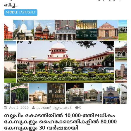
ബീച്ച്...
MIDDLE EAST/GULF
Aug 5, 2026
പ്രശാന്ത്, ന്യൂഡല്‍ഹി
0
സുപ്രീം കോടതിയിൽ 10,000-ത്തിലധികം
കേസുകളും ഹൈക്കോടതികളിൽ 80,000
കേസുകളും 30 വർഷമായി