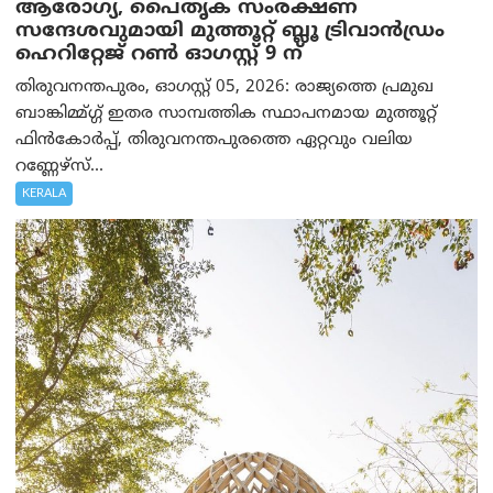
ആരോഗ്യ, പൈതൃക സംരക്ഷണ
സന്ദേശവുമായി മുത്തൂറ്റ് ബ്ലൂ ട്രിവാൻഡ്രം
ഹെറിറ്റേജ് റൺ ഓഗസ്റ്റ് 9 ന്
തിരുവനന്തപുരം, ഓഗസ്റ്റ് 05, 2026: രാജ്യത്തെ പ്രമുഖ
ബാങ്കിമ്മ്ഗ്ഗ് ഇതര സാമ്പത്തിക സ്ഥാപനമായ മുത്തൂറ്റ്
ഫിൻകോർപ്പ്, തിരുവനന്തപുരത്തെ ഏറ്റവും വലിയ
റണ്ണേഴ്‌സ്...
KERALA