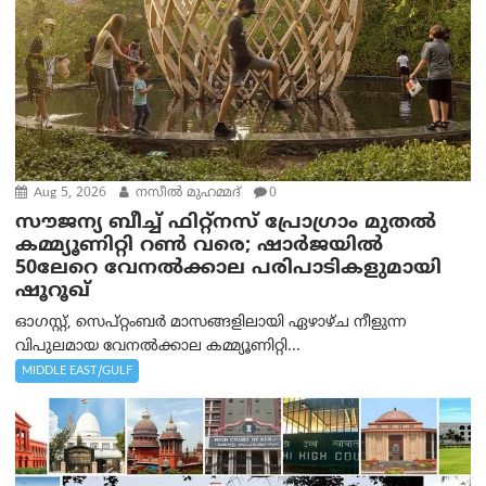
Aug 5, 2026
നസീല്‍ മുഹമ്മദ്
0
സൗജന്യ ബീച്ച് ഫിറ്റ്നസ് പ്രോ​ഗ്രാം മുതൽ
കമ്മ്യൂണിറ്റി റൺ വരെ; ഷാർജയിൽ
50ലേറെ വേനൽക്കാല പരിപാടികളുമായി
ഷൂറൂഖ്
ഓഗസ്റ്റ്, സെപ്റ്റംബർ മാസങ്ങളിലായി ഏഴാഴ്ച നീളുന്ന
വിപുലമായ വേനൽക്കാല കമ്മ്യൂണിറ്റി...
MIDDLE EAST/GULF