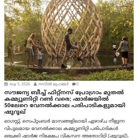
Aug 5, 2026
നസീല്‍ മുഹമ്മദ്
0
സൗജന്യ ബീച്ച് ഫിറ്റ്നസ് പ്രോ​ഗ്രാം മുതൽ
കമ്മ്യൂണിറ്റി റൺ വരെ; ഷാർജയിൽ
50ലേറെ വേനൽക്കാല പരിപാടികളുമായി
ഷൂറൂഖ്
ഓഗസ്റ്റ്, സെപ്റ്റംബർ മാസങ്ങളിലായി ഏഴാഴ്ച നീളുന്ന
വിപുലമായ വേനൽക്കാല കമ്മ്യൂണിറ്റി പരിപാടികൾ
ഒരുക്കി ഷാർജ നിക്ഷേപ വികസന അതോറിറ്റി (ഷൂറൂഖ്).