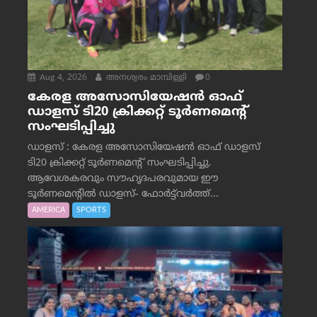
Aug 4, 2026
അനശ്വരം മാമ്പിള്ളി
0
കേരള അസോസിയേഷൻ ഓഫ്
ഡാളസ് ടി20 ക്രിക്കറ്റ് ടൂർണമെന്റ്
സംഘടിപ്പിച്ചു
ഡാളസ് : കേരള അസോസിയേഷൻ ഓഫ് ഡാളസ്
ടി20 ക്രിക്കറ്റ് ടൂർണമെന്റ് സംഘടിപ്പിച്ചു.
ആവേശകരവും സൗഹൃദപരവുമായ ഈ
ടൂർണമെന്റിൽ ഡാളസ്- ഫോർട്ട്‌വര്‍ത്ത്...
AMERICA
SPORTS