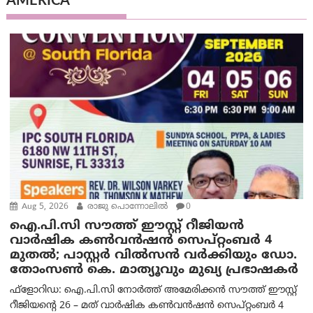
AMERICA
Aug 5, 2026
രാജു പൊന്നോലിൽ
0
ഐ.പി.സി സൗത്ത് ഈസ്റ്റ് റീജിയൻ
വാർഷിക കൺവൻഷൻ സെപ്റ്റംബർ 4
മുതൽ; പാസ്റ്റർ വിൽസൻ വർക്കിയും ഡോ.
തോംസൺ കെ. മാത്യൂവും മുഖ്യ പ്രഭാഷകർ
ഫ്ളോറിഡ: ഐ.പി.സി നോർത്ത് അമേരിക്കൻ സൗത്ത് ഈസ്റ്റ്
റീജിയന്റെ 26 – മത് വാർഷിക കൺവൻഷൻ സെപ്റ്റംബർ 4