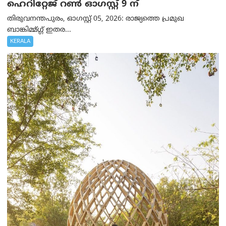
ഹെറിറ്റേജ് റൺ ഓഗസ്റ്റ് 9 ന്
തിരുവനന്തപുരം, ഓഗസ്റ്റ് 05, 2026: രാജ്യത്തെ പ്രമുഖ
ബാങ്കിമ്മ്ഗ്ഗ് ഇതര...
KERALA