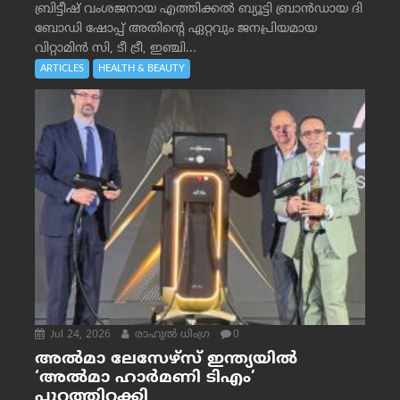
ബ്രിട്ടീഷ് വംശജനായ എത്തിക്കൽ ബ്യൂട്ടി ബ്രാൻഡായ ദി
ബോഡി ഷോപ്പ് അതിന്റെ ഏറ്റവും ജനപ്രിയമായ
വിറ്റാമിൻ സി, ടീ ട്രീ, ഇഞ്ചി...
ARTICLES
HEALTH & BEAUTY
Jul 24, 2026
രാഹുല്‍ ധിംഗ്ര
0
അൽമാ ലേസേഴ്സ് ഇന്ത്യയിൽ
‘അൽമാ ഹാർമണി ടിഎം’
പുറത്തിറക്കി