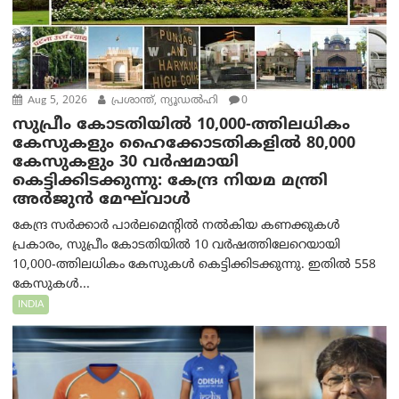
Aug 5, 2026
പ്രശാന്ത്, ന്യൂഡല്‍ഹി
0
സുപ്രീം കോടതിയിൽ 10,000-ത്തിലധികം
കേസുകളും ഹൈക്കോടതികളിൽ 80,000
കേസുകളും 30 വർഷമായി
കെട്ടിക്കിടക്കുന്നു: കേന്ദ്ര നിയമ മന്ത്രി
അര്‍ജുന്‍ മേഘ്‌വാള്‍
കേന്ദ്ര സർക്കാർ പാർലമെന്റിൽ നൽകിയ കണക്കുകൾ
പ്രകാരം, സുപ്രീം കോടതിയിൽ 10 വർഷത്തിലേറെയായി
10,000-ത്തിലധികം കേസുകൾ കെട്ടിക്കിടക്കുന്നു. ഇതിൽ 558
കേസുകൾ...
INDIA