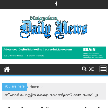
Skip
to
content
You are here
Home
ബീഹാർ പോസ്റ്റിന് കേരള കോൺഗ്രസ് ക്ഷമ ചോദിച്ചു