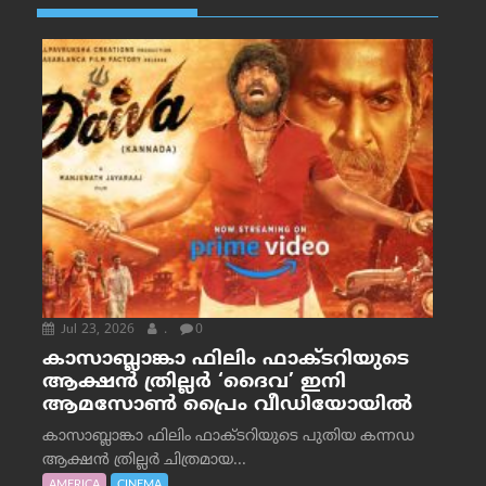
Jul 23, 2026
.
0
കാസാബ്ലാങ്കാ ഫിലിം ഫാക്ടറിയുടെ
ആക്ഷൻ ത്രില്ലർ ‘ദൈവ’ ഇനി
ആമസോൺ പ്രൈം വീഡിയോയിൽ
കാസാബ്ലാങ്കാ ഫിലിം ഫാക്ടറിയുടെ പുതിയ കന്നഡ
ആക്ഷൻ ത്രില്ലർ ചിത്രമായ...
AMERICA
CINEMA