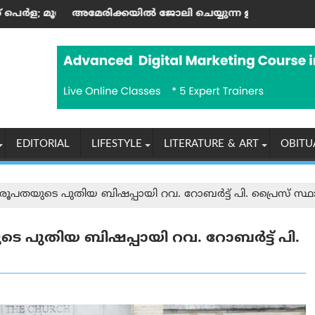
 കലാസപര്യയ്ക്ക് ഗൾഫ് മണ്ണിലും അംഗീകാരം
ോലി ചെയ്യുന്ന ഇന്ത്യക്കാർക്ക് എച്ച്-1ബി വിസ നിയമങ്ങളിലെ 
ആരോഗ്യ, പൈതൃക സംരക്ഷണ
EDITORIAL
LIFESTYLE
LITERATURE & ART
OBITU
ൂപതയുടെ പുതിയ ബിഷപ്പായി റവ. റോബർട്ട് പി. പ്രൈസ് സ്ഥാ
െ പുതിയ ബിഷപ്പായി റവ. റോബർട്ട് പി.