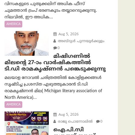
വിസകളുടെ പുതുക്കലിന് അധിക ഫീസ്
ചുമത്താൻ ട്രംപ് ഭരണകൂടം തയ്യാറെടുക്കുന്നു.
നിലവിൽ, ഈ അധിക...
AMERICA
Aug 5, 2026
അബ്ദുൾ പുന്നയൂർക്കുളം
0
മിഷിഗണിൽ
മിലന്റെ 27-ാം വാർഷികത്തിൽ
ടി.ഡി രാമകൃഷ്ണൻ പങ്കെടുക്കുന്നു
മലയാള നോവൽ ചരിത്രത്തിൽ കോളിളക്കങ്ങൾ
സൃഷ്ടിച്ച പ്രശസ്‌ത എഴുത്തുകാരൻ ടി.ഡി
രാമകൃഷ്ണൻ മില( Michigan literary association of
North America)...
AMERICA
Aug 5, 2026
രാജു പൊന്നോലിൽ
0
ഐ.പി.സി