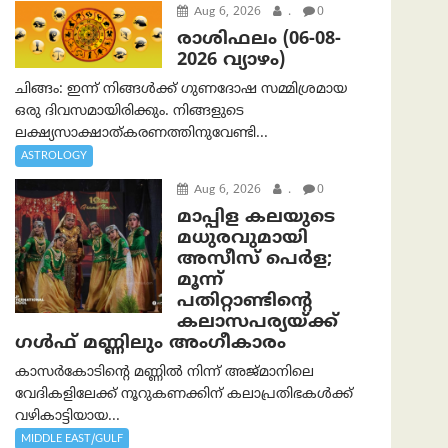
Aug 6, 2026
.
0
രാശിഫലം (06-08-
2026 വ്യാഴം)
ചിങ്ങം: ഇന്ന് നിങ്ങൾക്ക് ഗുണദോഷ സമ്മിശ്രമായ
ഒരു ദിവസമായിരിക്കും. നിങ്ങളുടെ
ലക്ഷ്യസാക്ഷാത്കരണത്തിനുവേണ്ടി...
ASTROLOGY
Aug 6, 2026
.
0
മാപ്പിള കലയുടെ
മധുരവുമായി
അസീസ് പെർള;
മൂന്ന്
പതിറ്റാണ്ടിന്റെ
കലാസപര്യയ്ക്ക്
ഗൾഫ് മണ്ണിലും അംഗീകാരം
കാസർകോടിന്റെ മണ്ണിൽ നിന്ന് അജ്മാനിലെ
വേദികളിലേക്ക് നൂറുകണക്കിന് കലാപ്രതിഭകൾക്ക്
വഴികാട്ടിയായ...
MIDDLE EAST/GULF