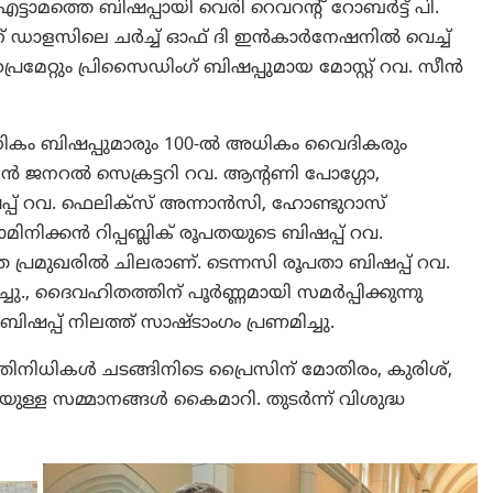
ടാമത്തെ ബിഷപ്പായി വെരി റെവറന്റ് റോബർട്ട് പി.
6-ന് ഡാളസിലെ ചർച്ച് ഓഫ് ദി ഇൻകാർനേഷനിൽ വെച്ച്
മേറ്റും പ്രിസൈഡിംഗ് ബിഷപ്പുമായ മോസ്റ്റ് റവ. സീൻ
ലധികം ബിഷപ്പുമാരും 100-ൽ അധികം വൈദികരും
ണിയൻ ജനറൽ സെക്രട്ടറി റവ. ആന്റണി പോഗ്ഗോ,
 റവ. ഫെലിക്സ് അന്നാൻസി, ഹോണ്ടുറാസ്
ിക്കൻ റിപ്പബ്ലിക് രൂപതയുടെ ബിഷപ്പ് റവ.
ത പ്രമുഖരിൽ ചിലരാണ്. ടെന്നസി രൂപതാ ബിഷപ്പ് റവ.
., ദൈവഹിതത്തിന് പൂർണ്ണമായി സമർപ്പിക്കുന്നു
ഷപ്പ് നിലത്ത് സാഷ്ടാംഗം പ്രണമിച്ചു.
നിധികൾ ചടങ്ങിനിടെ പ്രൈസിന് മോതിരം, കുരിശ്,
ുള്ള സമ്മാനങ്ങൾ കൈമാറി. തുടർന്ന് വിശുദ്ധ