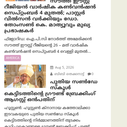
സൗത്ത് ഈസ്റ്റ്
റീജിയൻ വാർഷിക കൺവൻഷൻ
സെപ്റ്റംബർ 4 മുതൽ; പാസ്റ്റർ
വിൽസൻ വർക്കിയും ഡോ.
തോംസൺ കെ. മാത്യൂവും മുഖ്യ
പ്രഭാഷകർ
ഫ്ളോറിഡ: ഐ.പി.സി നോർത്ത് അമേരിക്കൻ
സൗത്ത് ഈസ്റ്റ് റീജിയന്റെ 26 – മത് വാർഷിക
കൺവൻഷൻ സെപ്റ്റംബർ 4 വെള്ളി മുതൽ...
AMERICA
Aug 5, 2026
ബിബി തെക്കനാട്ട്
0
പുതിയ സൺഡേ
സ്കൂൾ
കെട്ടിടത്തിന്റെ ഗ്രൗണ്ട് ബ്രേക്കിംഗ്
ആഗസ്റ്റ് ഒൻപതിന്
ഹൂസ്റ്റൺ: ഹൂസ്റ്റൺ ക്നാനായ കത്തോലിക്കാ
ഇടവകയുടെ പുതിയ സൺഡേ സ്കൂൾ
കെട്ടിടത്തിന്റെ നിർമ്മാണത്തിന് തുടക്കം
കുറിച്ചുകൊണ്ടുള്ള ഗ്രൗണ്ട് ബ്രേക്കിംഗ് ചടങ്ങ്