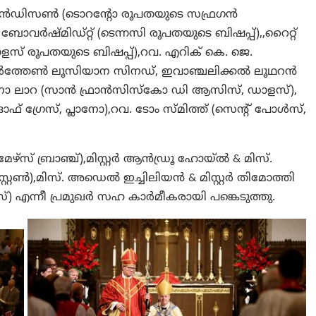
ൻ ആൻഡിസൺ (ടൊറന്റോ രൂപതയുടെ സഫ്രഗൻ
ോവർഷ്മിഡ്റ്റ് (ടെന്നസി രൂപതയുടെ ബിഷപ്പ്),,റൈറ്റ്
് രൂപതയുടെ ബിഷപ്പ്),റവ. എറിക് കെ. ജെ.
ത്തേൺ ലൂസിയാന സിനഡ്, ഇവാഞ്ചലിക്കൽ ലൂഥറൻ
ിനോ ലാറ (സാൻ ഫ്രാൻസിസ്കോ ഡി ആസിസ്, ഡാളസ്),
േ ഓഫ് ഗ്രേസ്, പ്ലാനോ),റവ. ടോം സ്മിത്ത് (സെന്റ് പോൾസ്,
‌സ് ബ്രാഞ്ച്),മിസ്റ്റർ ആൻഡ്രൂ ഹോയ്ൽ & മിസ്.
്റ്റൺ),മിസ്. അഡെൽ ഇച്ചിലിയൻ & മിസ്റ്റർ തിമോത്തി
ളസ്) എന്നീ പ്രമുഖർ സഹ കാർമീകരായി പങ്കെടുത്തു.