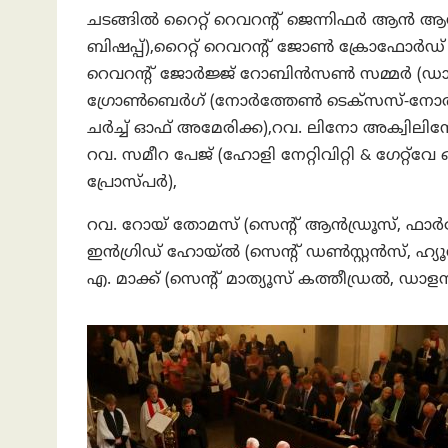
ചടങ്ങിൽ റൈറ്റ് റെവറന്റ് ജെന്നിഫർ ആ
ബിഷപ്പ്),റൈറ്റ് റെവറന്റ് ജോൺ ക്രോഫോർഡ് ബ
റെവറന്റ് ജോർജ്ജ് റോബിൻസൺ സമ്മർ (ഡാളസ
ഗ്രോൺബെർഗ് (നോർത്തേൺ ടെക്സസ്-നോർ
ചർച്ച് ഓഫ് അമേരിക്ക),റവ. ലിനോ അക്വില
റവ. സമീറ പേജ് (ഹോളി നേറ്റിവിറ്റി & ഗേറ്റ്‌വ
പ്രോസ്പർ),
റവ. റോയ് തോമസ് (സെന്റ് ആൻഡ്രൂസ്, ഫാർമേഴ്
ഇൻഗ്രിഡ് ഹോയ്ൽ (സെന്റ് ഡൺസ്റ്റൻസ്, ഹ്യൂസ
എ. മാക്ക് (സെന്റ് മാത്യൂസ് കത്തീഡ്രൽ, ഡാ