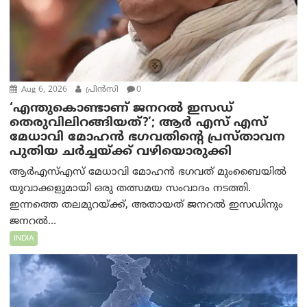
Aug 6, 2026
പ്രിന്‍സി
0
‘എന്തുകൊണ്ടാണ് ജനറൽ ഇസഡ്
തെരുവിലിറങ്ങിയത്?’; ആര്‍ എസ് എസ്
മേധാവി മോഹൻ ഭഗവതിന്റെ പ്രസ്താവന
പുതിയ ചര്‍ച്ചയ്ക്ക് വഴിയൊരുക്കി
ആർ‌എസ്‌എസ് മേധാവി മോഹൻ ഭഗവത് മുംബൈയിൽ
യുവാക്കളുമായി ഒരു തത്സമയ സംവാദം നടത്തി.
ഇന്നത്തെ തലമുറയ്ക്ക്, അതായത് ജനറൽ ഇസഡിനും
ജനറൽ...
INDIA