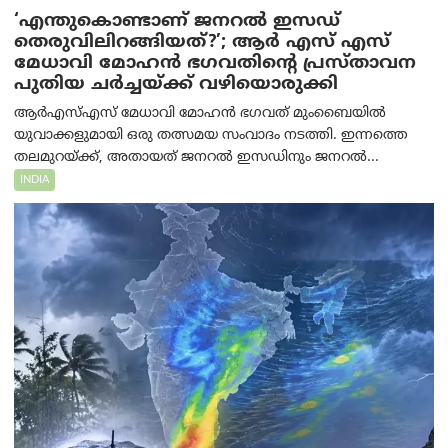
‘എന്തുകൊണ്ടാണ് ജനറൽ ഇസഡ്
തെരുവിലിറങ്ങിയത്?’; ആര്‍ എസ് എസ്
മേധാവി മോഹൻ ഭഗവതിന്റെ പ്രസ്താവന
പുതിയ ചര്‍ച്ചയ്ക്ക് വഴിയൊരുക്കി
ആർ‌എസ്‌എസ് മേധാവി മോഹൻ ഭഗവത് മുംബൈയിൽ
യുവാക്കളുമായി ഒരു തത്സമയ സംവാദം നടത്തി. ഇന്നത്തെ
തലമുറയ്ക്ക്, അതായത് ജനറൽ ഇസഡിനും ജനറൽ...
INDIA