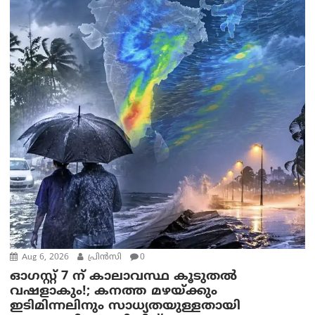
Aug 6, 2026
പ്രിന്‍സി
0
ഓഗസ്റ്റ് 7 ന് കാലാവസ്ഥ കൂടുതൽ
വഷളാകും!; കനത്ത മഴയ്ക്കും
ഇടിമിന്നലിനും സാധ്യതയുള്ളതായി