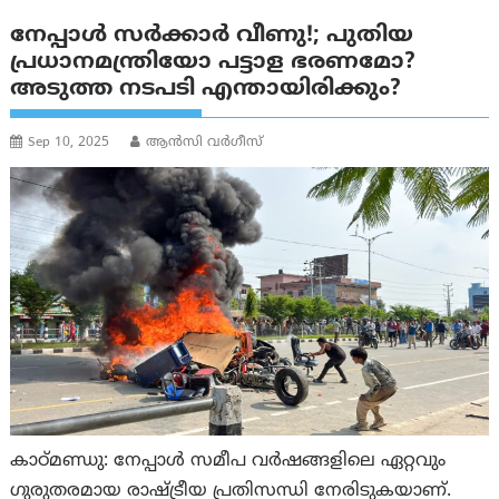
നേപ്പാൾ സർക്കാർ വീണു!; പുതിയ
പ്രധാനമന്ത്രിയോ പട്ടാള ഭരണമോ?
അടുത്ത നടപടി എന്തായിരിക്കും?
Sep 10, 2025
ആന്‍സി വര്‍ഗീസ്
കാഠ്മണ്ഡു: നേപ്പാൾ സമീപ വർഷങ്ങളിലെ ഏറ്റവും
ഗുരുതരമായ രാഷ്ട്രീയ പ്രതിസന്ധി നേരിടുകയാണ്.