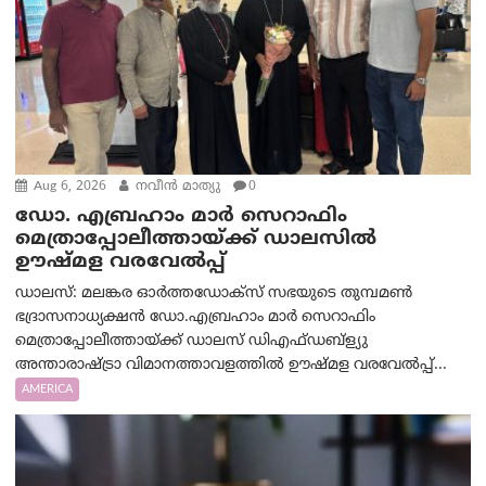
Aug 6, 2026
നവീൻ മാത്യു
0
ഡോ. എബ്രഹാം മാർ സെറാഫിം
മെത്രാപ്പോലീത്തായ്ക്ക് ഡാലസിൽ
ഊഷ്മള വരവേൽപ്പ്
ഡാലസ്: മലങ്കര ഓർത്തഡോക്സ് സഭയുടെ തുമ്പമൺ
ഭദ്രാസനാധ്യക്ഷൻ ഡോ.എബ്രഹാം മാർ സെറാഫിം
മെത്രാപ്പോലീത്തായ്ക്ക് ഡാലസ് ഡിഎഫ്ഡബ്ള്യു
അന്താരാഷ്ട്രാ വിമാനത്താവളത്തിൽ ഊഷ്മള വരവേൽപ്പ്...
AMERICA