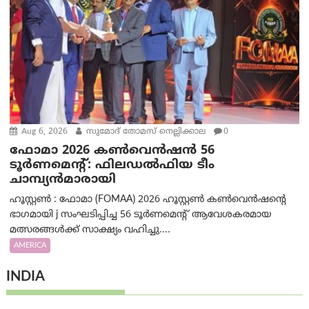
Aug 6, 2026
സുമോദ് തോമസ് നെല്ലിക്കാല
0
ഫോമാ 2026 കൺവെൻഷൻ 56
ടൂർണമെന്റ്: ഫിലഡൽഫിയ ടീം
ചാമ്പ്യൻമാരായി
ഹൂസ്റ്റൺ : ഫോമാ (FOMAA) 2026 ഹൂസ്റ്റൺ കൺവെൻഷന്റെ
ഭാഗമായി j സംഘടിപ്പിച്ച 56 ടൂർണമെന്റ് ആവേശകരമായ
മത്സരങ്ങൾക്ക് സാക്ഷ്യം വഹിച്ചു....
AMERICA
INDIA