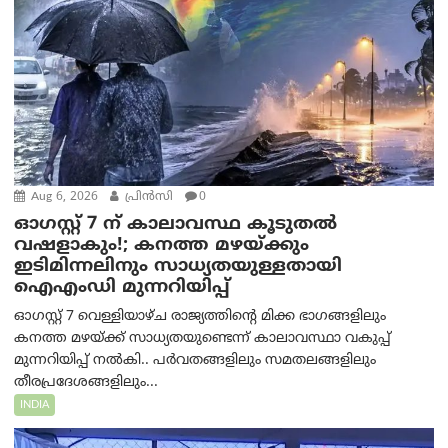
Aug 6, 2026
പ്രിന്‍സി
0
ഓഗസ്റ്റ് 7 ന് കാലാവസ്ഥ കൂടുതൽ
വഷളാകും!; കനത്ത മഴയ്ക്കും
ഇടിമിന്നലിനും സാധ്യതയുള്ളതായി
ഐഎംഡി മുന്നറിയിപ്പ്
ഓഗസ്റ്റ് 7 വെള്ളിയാഴ്ച രാജ്യത്തിന്റെ മിക്ക ഭാഗങ്ങളിലും
കനത്ത മഴയ്ക്ക് സാധ്യതയുണ്ടെന്ന് കാലാവസ്ഥാ വകുപ്പ്
മുന്നറിയിപ്പ് നൽകി.. പർവതങ്ങളിലും സമതലങ്ങളിലും
തീരപ്രദേശങ്ങളിലും...
INDIA