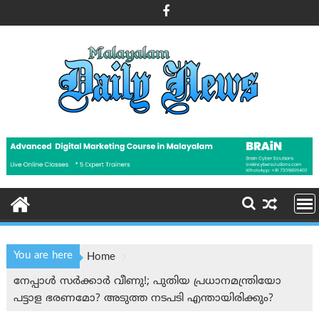
Skip
to
content
You are here
Home
നേപ്പാൾ സർക്കാർ വീണു!; പുതിയ പ്രധാനമന്ത്രിയോ
പട്ടാള ഭരണമോ? അടുത്ത നടപടി എന്തായിരിക്കും?