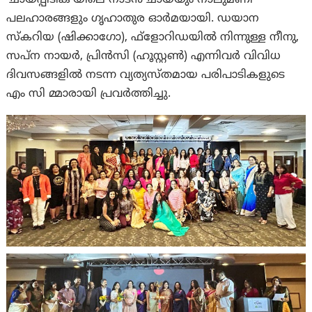
പലഹാരങ്ങളും ഗൃഹാതുര ഓര്‍മയായി. ഡയാന
സ്‌കറിയ (ഷിക്കാഗോ), ഫ്‌ളോറിഡയില്‍ നിന്നുള്ള നീനു,
സപ്ന നായര്‍, പ്രിന്‍സി (ഹൂസ്റ്റണ്‍) എന്നിവര്‍ വിവിധ
ദിവസങ്ങളില്‍ നടന്ന വ്യത്യസ്തമായ പരിപാടികളുടെ
എം സി മ്മാരായി പ്രവർത്തിച്ചു.