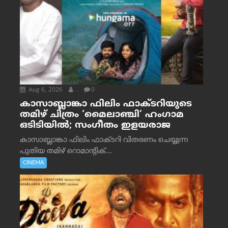
Aug 6, 2026
.
0
കാസാബ്ലാങ്കാ ഫിലിം ഫാക്ടറിയുടെ
തമിഴ് ചിത്രം ‘മൈലാഞ്ചി’ ഹംഗാമ
ഒടിടിയിൽ; സംഗീതം ഇളയരാജ
കാസാബ്ലാങ്കാ ഫിലിം ഫാക്ടറി വിതരണം ചെയ്യുന്ന
പുതിയ തമിഴ് റൊമാന്റിക്...
CINEMA