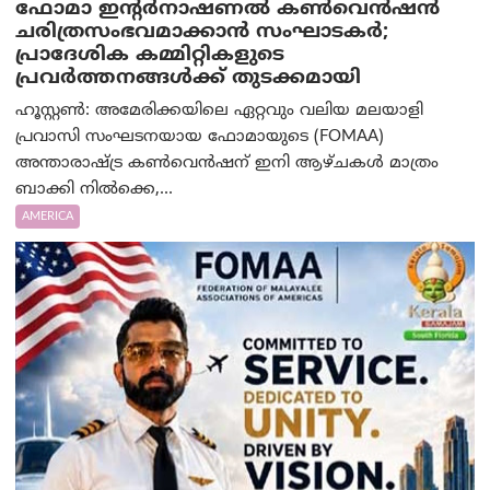
ഫോമാ ഇന്റർനാഷണൽ കൺവെൻഷൻ
ചരിത്രസംഭവമാക്കാൻ സംഘാടകർ;
പ്രാദേശിക കമ്മിറ്റികളുടെ
പ്രവർത്തനങ്ങൾക്ക് തുടക്കമായി
ഹൂസ്റ്റൺ: അമേരിക്കയിലെ ഏറ്റവും വലിയ മലയാളി
പ്രവാസി സംഘടനയായ ഫോമായുടെ (FOMAA)
അന്താരാഷ്ട്ര കൺവെൻഷന് ഇനി ആഴ്ചകൾ മാത്രം
ബാക്കി നിൽക്കെ,...
AMERICA