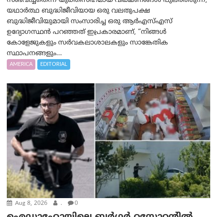
സംഭവിച്ചതെന്ന് യുക്തിസഹമായ വീക്ഷണങ്ങൾ പുലർത്തുന്ന,
യഥാർത്ഥ ബുദ്ധിജീവിയായ ഒരു വലതുപക്ഷ
ബുദ്ധിജീവിയുമായി സംസാരിച്ച ഒരു ആർ‌എസ്‌എസ്
ഉദ്യോഗസ്ഥൻ പറഞ്ഞത് ഇപ്രകാരമാണ്, “നിങ്ങൾ
കോളേജുകളും സർവകലാശാലകളും സാങ്കേതിക
സ്ഥാപനങ്ങളും...
AMERICA
EDITORIAL
Aug 8, 2026
.
0
ഐഡാഹോയിലെ ബർഗർ റസ്റ്റോറന്റിൽ