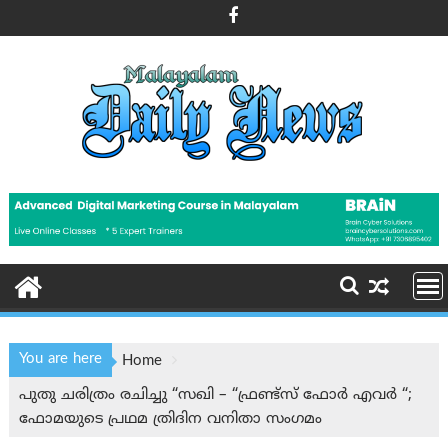
Skip
to
content
You are here
Home
പുതു ചരിത്രം രചിച്ചു “സഖി – “ഫ്രണ്ട്സ് ഫോർ എവർ “;
ഫോമയുടെ പ്രഥമ ത്രിദിന വനിതാ സംഗമം