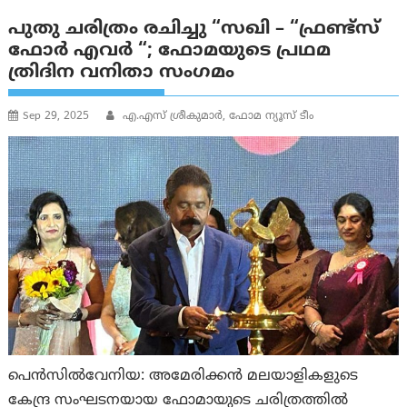
പുതു ചരിത്രം രചിച്ചു “സഖി – “ഫ്രണ്ട്സ്
ഫോർ എവർ “; ഫോമയുടെ പ്രഥമ
ത്രിദിന വനിതാ സംഗമം
Sep 29, 2025
എ.എസ് ശ്രീകുമാര്‍, ഫോമ ന്യൂസ് ടീം
പെന്‍സില്‍വേനിയ: അമേരിക്കന്‍ മലയാളികളുടെ
കേന്ദ്ര സംഘടനയായ ഫോമായുടെ ചരിത്രത്തില്‍