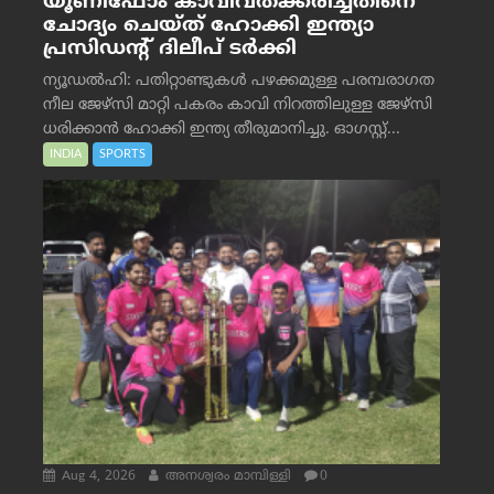
യൂണിഫോം കാവിവത്ക്കരിച്ചതിനെ
ചോദ്യം ചെയ്ത് ഹോക്കി ഇന്ത്യാ
പ്രസിഡന്റ് ദിലീപ് ടര്‍ക്കി
ന്യൂഡൽഹി: പതിറ്റാണ്ടുകൾ പഴക്കമുള്ള പരമ്പരാഗത
നീല ജേഴ്‌സി മാറ്റി പകരം കാവി നിറത്തിലുള്ള ജേഴ്‌സി
ധരിക്കാൻ ഹോക്കി ഇന്ത്യ തീരുമാനിച്ചു. ഓഗസ്റ്റ്...
INDIA
SPORTS
Aug 4, 2026
അനശ്വരം മാമ്പിള്ളി
0