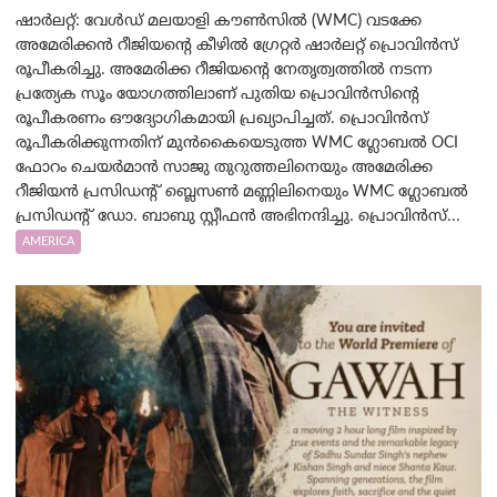
ഷാർലറ്റ്: വേൾഡ് മലയാളി കൗൺസിൽ (WMC) വടക്കേ
അമേരിക്കൻ റീജിയന്റെ കീഴിൽ ഗ്രേറ്റർ ഷാർലറ്റ് പ്രൊവിൻസ്
രൂപീകരിച്ചു. അമേരിക്ക റീജിയന്റെ നേതൃത്വത്തിൽ നടന്ന
പ്രത്യേക സൂം യോഗത്തിലാണ് പുതിയ പ്രൊവിൻസിന്റെ
രൂപീകരണം ഔദ്യോഗികമായി പ്രഖ്യാപിച്ചത്. പ്രൊവിൻസ്
രൂപീകരിക്കുന്നതിന് മുൻകൈയെടുത്ത WMC ഗ്ലോബൽ OCI
ഫോറം ചെയർമാൻ സാജു തുറുത്തലിനെയും അമേരിക്ക
റീജിയൻ പ്രസിഡന്റ് ബ്ലെസൺ മണ്ണിലിനെയും WMC ഗ്ലോബൽ
പ്രസിഡന്റ് ഡോ. ബാബു സ്റ്റീഫൻ അഭിനന്ദിച്ചു. പ്രൊവിൻസ്...
AMERICA