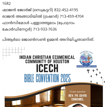
1682
ഷാജൻ ജോർജ് (സെക്രട്ടറി) 832-452-4195
രാജൻ അങ്ങാടിയിൽ (ട്രഷറർ) 713-459-4704
ഫാൻസിമോൾ പള്ളാത്തുമഠം (പ്രോഗ്രാം
കോർഡിനേറ്റർ) 713-933-7636
പിആർഓ ജോൺസൺ ഉമ്മൻ അറിയിച്ചതാണിത്‌.