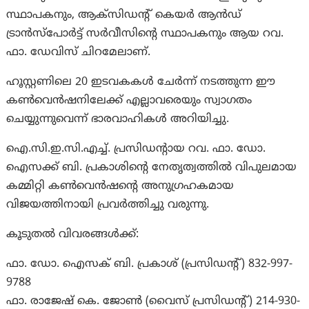
സ്ഥാപകനും, ആക്‌സിഡന്റ് കെയർ ആൻഡ്
ട്രാൻസ്പോർട്ട് സർവീസിന്റെ സ്ഥാപകനും ആയ റവ.
ഫാ. ഡേവിസ് ചിറമേലാണ്.
ഹൂസ്റ്റണിലെ 20 ഇടവകകൾ ചേർന്ന് നടത്തുന്ന ഈ
കൺവെൻഷനിലേക്ക് എല്ലാവരെയും സ്വാഗതം
ചെയ്യുന്നുവെന്ന് ഭാരവാഹികൾ അറിയിച്ചു.
ഐ.സി.ഇ.സി.എച്ച്. പ്രസിഡന്റായ റവ. ഫാ. ഡോ.
ഐസക്ക് ബി. പ്രകാശിന്റെ നേതൃത്വത്തിൽ വിപുലമായ
കമ്മിറ്റി കൺവെൻഷന്റെ അനുഗ്രഹകമായ
വിജയത്തിനായി പ്രവർത്തിച്ചു വരുന്നു.
കൂടുതൽ വിവരങ്ങൾക്ക്:
ഫാ. ഡോ. ഐസക് ബി. പ്രകാശ് (പ്രസിഡന്റ്) 832-997-
9788
ഫാ. രാജേഷ് കെ. ജോൺ (വൈസ് പ്രസിഡന്റ്) 214-930-