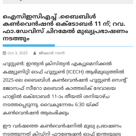
ഐസിഇസിഎച്ച് .ബൈബിൾ
കൺവെൻഷൻ ഒക്ടോബർ 11 ന്; റവ.
ഫാ.ഡേവിസ് ചിറമേൽ മുഖ്യപ്രഭാഷണം
നടത്തും
Oct 3, 2025
ജീമോൻ റാന്നി
ഹൂസ്റ്റൺ: ഇന്ത്യൻ ക്രിസ്ത്യൻ എക്യൂമെനിക്കൽ
കമ്മ്യൂണിറ്റി ഓഫ് ഹൂസ്റ്റൺ (ICECH) ആഭിമുഖ്യത്തിൽ
2025-ലെ ബൈബിൾ കൺവെൻഷൻ ഹൂസ്റ്റൺ സെന്റ്
ജോസഫ് സീറോ മലബാർ കാത്തലിക് ദേവാലയ
ഹാളിൽ ഒക്ടോബർ 11-ാം തീയതി ശനിയാഴ്ച
നടത്തപ്പെടുന്നു. വൈകുന്നേരം 6:30 യ്ക്ക്
കൺവെൻഷൻ ആരംഭിക്കും
ഈ വർഷത്തെ കൺവെൻഷനിൽ മുഖ്യ പ്രഭാഷണം
നടത്തുന്നത് കിഡ്നി ഫൗണ്ടേഷൻ ഓഫ് ഇന്ത്യയുടെ