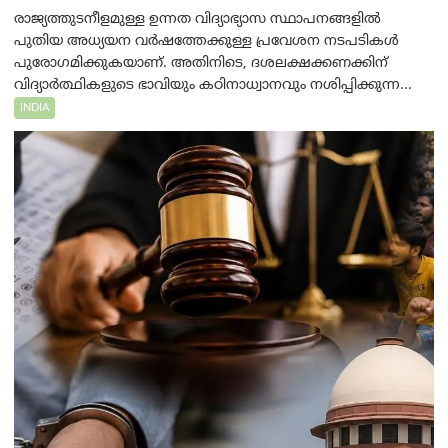
രാജ്യത്തുടനീളമുള്ള ഉന്നത വിദ്യാഭ്യാസ സ്ഥാപനങ്ങളിൽ
പുതിയ അധ്യയന വർഷത്തേക്കുള്ള പ്രവേശന നടപടികൾ
പുരോഗമിക്കുകയാണ്. അതിനിടെ, ദശലക്ഷക്കണക്കിന്
വിദ്യാർത്ഥികളുടെ ഭാവിയും കഠിനാധ്വാനവും നശിപ്പിക്കുന്ന...
INDIA