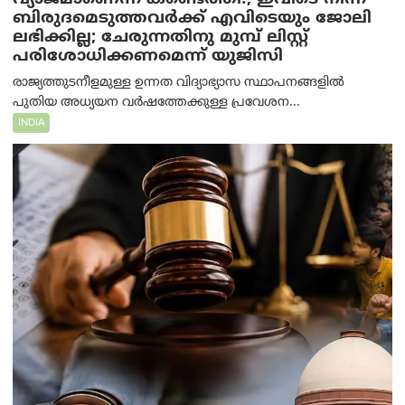
ബിരുദമെടുത്തവര്‍ക്ക് എവിടെയും ജോലി
ലഭിക്കില്ല; ചേരുന്നതിനു മുമ്പ് ലിസ്റ്റ്
പരിശോധിക്കണമെന്ന് യുജിസി
രാജ്യത്തുടനീളമുള്ള ഉന്നത വിദ്യാഭ്യാസ സ്ഥാപനങ്ങളിൽ
പുതിയ അധ്യയന വർഷത്തേക്കുള്ള പ്രവേശന...
INDIA