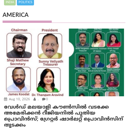
INDIA
POLITICS
AMERICA
Aug 10, 2026
.
0
വേൾഡ് മലയാളി കൗൺസിൽ വടക്കേ
അമേരിക്കൻ റീജിയനിൽ പുതിയ
പ്രൊവിൻസ്; ഗ്രേറ്റർ ഷാർലറ്റ് പ്രൊവിൻസിന്
തുടക്കം