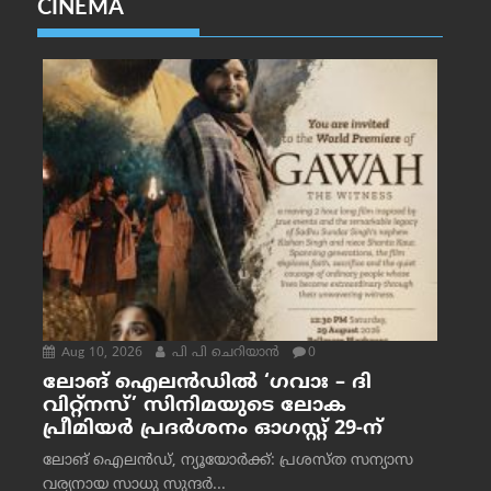
CINEMA
Aug 10, 2026
പി പി ചെറിയാൻ
0
ലോങ് ഐലൻഡിൽ ‘ഗവാഃ – ദി
വിറ്റ്‌നസ്’ സിനിമയുടെ ലോക
പ്രീമിയർ പ്രദർശനം ഓഗസ്റ്റ് 29-ന്
ലോങ് ഐലൻഡ്, ന്യൂയോർക്ക്: പ്രശസ്ത സന്യാസ
വര്യനായ സാധു സുന്ദർ...