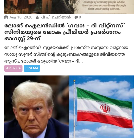
Aug 10, 2026
പി പി ചെറിയാൻ
0
ലോങ് ഐലൻഡിൽ ‘ഗവാഃ – ദി വിറ്റ്‌നസ്’
സിനിമയുടെ ലോക പ്രീമിയർ പ്രദർശനം
ഓഗസ്റ്റ് 29-ന്
ലോങ് ഐലൻഡ്, ന്യൂയോർക്ക്: പ്രശസ്ത സന്യാസ വര്യനായ
സാധു സുന്ദർ സിങ്ങിന്റെ കുടുംബാംഗങ്ങളുടെ ജീവിതത്തെ
ആസ്പദമാക്കി ഒരുക്കിയ ‘ഗവാഃ – ദി...
AMERICA
CINEMA