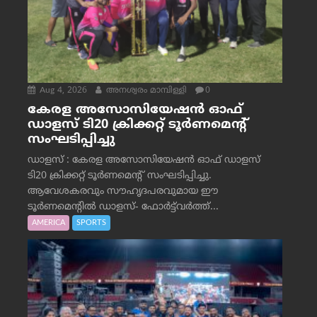
Aug 4, 2026
അനശ്വരം മാമ്പിള്ളി
0
കേരള അസോസിയേഷൻ ഓഫ്
ഡാളസ് ടി20 ക്രിക്കറ്റ് ടൂർണമെന്റ്
സംഘടിപ്പിച്ചു
ഡാളസ് : കേരള അസോസിയേഷൻ ഓഫ് ഡാളസ്
ടി20 ക്രിക്കറ്റ് ടൂർണമെന്റ് സംഘടിപ്പിച്ചു.
ആവേശകരവും സൗഹൃദപരവുമായ ഈ
ടൂർണമെന്റിൽ ഡാളസ്- ഫോർട്ട്‌വര്‍ത്ത്...
AMERICA
SPORTS