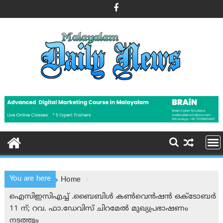
Skip
to
content
You are here
Home
ഐസിഇസിഎച്ച് .ബൈബിൾ കൺവെൻഷൻ ഒക്ടോബർ
11 ന്; റവ. ഫാ.ഡേവിസ് ചിറമേൽ മുഖ്യപ്രഭാഷണം
നടത്തും