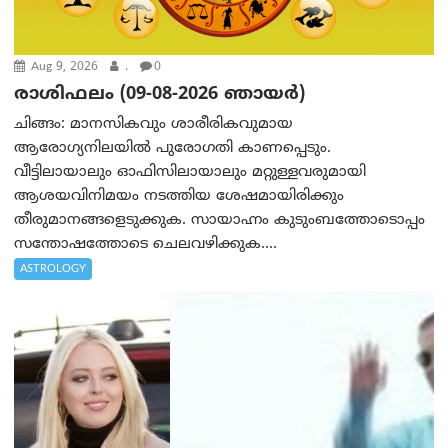
Aug 9, 2026
.
0
രാശിഫലം (09-08-2026 ഞായര്‍)
ചിങ്ങം: മാനസികവും ശാരീരികവുമായ
ആരോഗ്യനിലയിൽ പുരോഗതി കാണപ്പെടും.
വീട്ടിലായാലും ഓഫിസിലായാലും മറ്റുള്ളവരുമായി
ആശയവിനിമയം നടത്തിയ ശേഷമായിരിക്കും
തീരുമാനങ്ങളെടുക്കുക. സായാഹ്നം കുടുംബത്തോടൊപ്പം
സന്തോഷത്തോടെ ചെലവഴിക്കുക....
ASTROLOGY