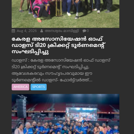
Aug 4, 2026
അനശ്വരം മാമ്പിള്ളി
0
കേരള അസോസിയേഷൻ ഓഫ്
ഡാളസ് ടി20 ക്രിക്കറ്റ് ടൂർണമെന്റ്
സംഘടിപ്പിച്ചു
ഡാളസ് : കേരള അസോസിയേഷൻ ഓഫ് ഡാളസ്
ടി20 ക്രിക്കറ്റ് ടൂർണമെന്റ് സംഘടിപ്പിച്ചു.
ആവേശകരവും സൗഹൃദപരവുമായ ഈ
ടൂർണമെന്റിൽ ഡാളസ്- ഫോർട്ട്‌വര്‍ത്ത്...
AMERICA
SPORTS