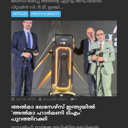
ബോഡി ഷോപ്പ് അതിന്റെ ഏറ്റവും ജനപ്രിയമായ
വിറ്റാമിൻ സി, ടീ ട്രീ, ഇഞ്ചി...
ARTICLES
HEALTH & BEAUTY
Jul 24, 2026
രാഹുല്‍ ധിംഗ്ര
0
അൽമാ ലേസേഴ്സ് ഇന്ത്യയിൽ
‘അൽമാ ഹാർമണി ടിഎം’
പുറത്തിറക്കി
ന്യൂഡൽഹി: ഊർജ്ജ അധിഷ്ഠിത മെഡിക്കൽ