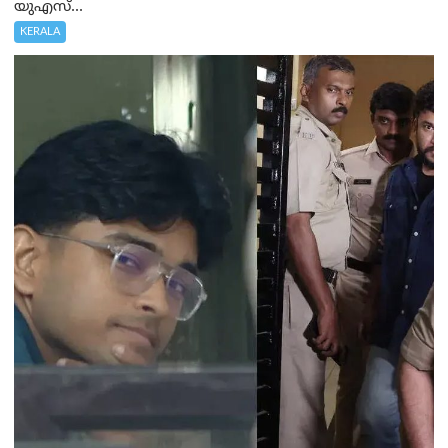
യുഎസ്...
KERALA