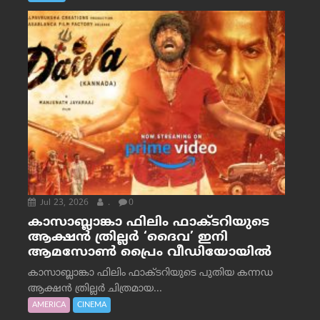
Jul 23, 2026
.
0
കാസാബ്ലാങ്കാ ഫിലിം ഫാക്ടറിയുടെ
ആക്ഷൻ ത്രില്ലർ ‘ദൈവ’ ഇനി
ആമസോൺ പ്രൈം വീഡിയോയിൽ
കാസാബ്ലാങ്കാ ഫിലിം ഫാക്ടറിയുടെ പുതിയ കന്നഡ
ആക്ഷൻ ത്രില്ലർ ചിത്രമായ...
AMERICA
CINEMA