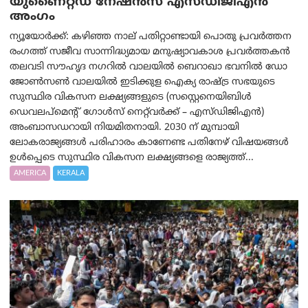
യുണൈറ്റഡ് നേഷൻസ് എസ്ഡിജിഎൻ
അംഗം
ന്യൂയോര്‍ക്ക്: കഴിഞ്ഞ നാല് പതിറ്റാണ്ടായി പൊതു പ്രവർത്തന
രംഗത്ത് സജീവ സാന്നിദ്ധ്യമായ മനുഷ്യാവകാശ പ്രവർത്തകൻ
തലവടി സൗഹൃദ നഗറിൽ വാലയിൽ ബെറാഖാ ഭവനിൽ ഡോ
ജോൺസൺ വാലയിൽ ഇടിക്കുള ഐക്യ രാഷ്ട്ര സഭയുടെ
സുസ്ഥിര വികസന ലക്ഷ്യങ്ങളുടെ (സസ്റ്റെനെയിബിൾ
ഡെവലപ്‌മെന്റ് ഗോൾസ് നെറ്റ്‌വർക്ക് – എസ്ഡിജിഎൻ)
അംബാസഡറായി നിയമിതനായി. 2030 ന് മുമ്പായി
ലോകരാജ്യങ്ങൾ പരിഹാരം കാണേണ്ട പതിനേഴ് വിഷയങ്ങൾ
ഉൾപ്പെടെ സുസ്ഥിര വികസന ലക്ഷ്യങ്ങളെ രാജ്യത്ത്...
AMERICA
KERALA