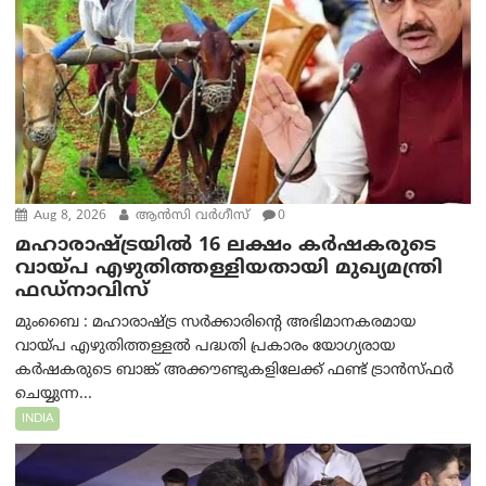
Aug 8, 2026
ആന്‍സി വര്‍ഗീസ്
0
മഹാരാഷ്ട്രയിൽ 16 ലക്ഷം കർഷകരുടെ
വായ്പ എഴുതിത്തള്ളിയതായി മുഖ്യമന്ത്രി
ഫഡ്‌നാവിസ്
മുംബൈ : മഹാരാഷ്ട്ര സർക്കാരിന്റെ അഭിമാനകരമായ
വായ്പ എഴുതിത്തള്ളൽ പദ്ധതി പ്രകാരം യോഗ്യരായ
കർഷകരുടെ ബാങ്ക് അക്കൗണ്ടുകളിലേക്ക് ഫണ്ട് ട്രാൻസ്ഫർ
ചെയ്യുന്ന...
INDIA