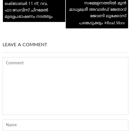
p
സമ്മേളനത്തിൽ മുൻ
ഒക്ടോബർ 11 ന്; റവ.
മാധ്യമശ്രീ അവാർഡ് ജേതാവ്
ഫാ.ഡേവിസ് ചിറമേൽ
ജോണി ലൂക്കോസ്‌
മുഖ്യപ്രഭാഷണം നടത്തും
പങ്കെടുക്കും
LEAVE A COMMENT