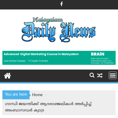
Skip
to
content
You are here
Home
ഗാന്ധി ജയന്തിക്ക് ആദരാഞ്ജലികൾ അർപ്പിച്ച്
അംബാസഡർ ക്വാട്ര