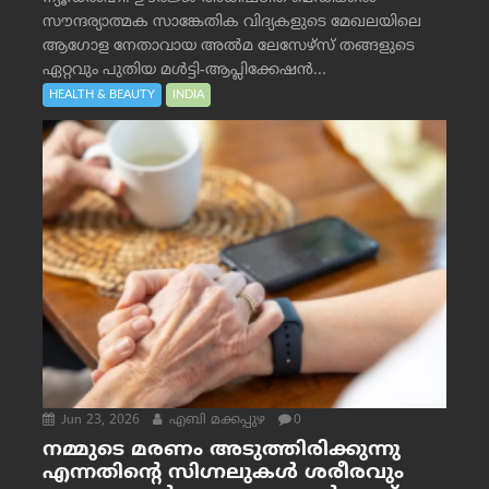
സൗന്ദര്യാത്മക സാങ്കേതിക വിദ്യകളുടെ മേഖലയിലെ
ആഗോള നേതാവായ അൽമ ലേസേഴ്സ് തങ്ങളുടെ
ഏറ്റവും പുതിയ മൾട്ടി-ആപ്ലിക്കേഷൻ...
HEALTH & BEAUTY
INDIA
Jun 23, 2026
എബി മക്കപ്പുഴ
0
നമ്മുടെ മരണം അടുത്തിരിക്കുന്നു
എന്നതിന്റെ സിഗ്നലുകൾ ശരീരവും