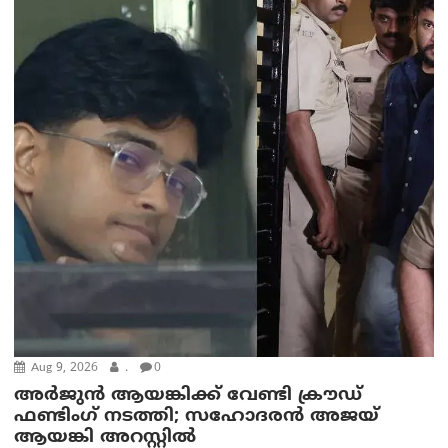
Aug 9, 2026
.
0
അർജുൻ ആയങ്കിക്ക് വേണ്ടി ക്രൗഡ്
ഫണ്ടിംഗ് നടത്തി; സഹോദരന്‍ അജയ്
ആയങ്കി അറസ്റ്റിൽ