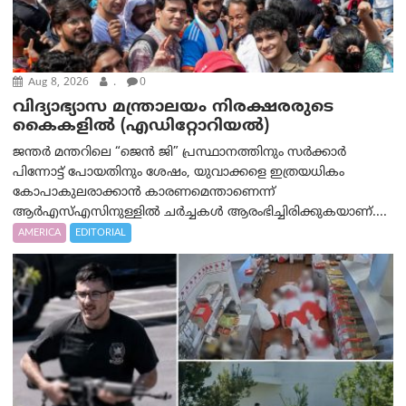
Aug 8, 2026
.
0
വിദ്യാഭ്യാസ മന്ത്രാലയം നിരക്ഷരരുടെ
കൈകളിൽ (എഡിറ്റോറിയല്‍)
ജന്തർ മന്തറിലെ “ജെൻ ജി” പ്രസ്ഥാനത്തിനും സർക്കാർ
പിന്നോട്ട് പോയതിനും ശേഷം, യുവാക്കളെ ഇത്രയധികം
കോപാകുലരാക്കാൻ കാരണമെന്താണെന്ന്
ആർ‌എസ്‌എസിനുള്ളിൽ ചർച്ചകൾ ആരംഭിച്ചിരിക്കുകയാണ്....
AMERICA
EDITORIAL