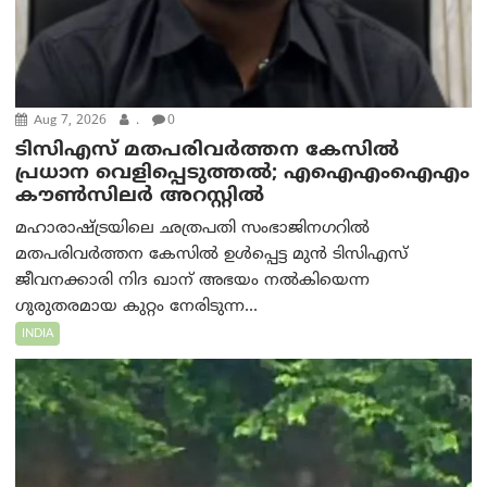
Aug 7, 2026
.
0
ടിസിഎസ് മതപരിവർത്തന കേസിൽ
പ്രധാന വെളിപ്പെടുത്തൽ; എഐഎംഐഎം
കൗൺസിലർ അറസ്റ്റിൽ
മഹാരാഷ്ട്രയിലെ ഛത്രപതി സംഭാജിനഗറിൽ
മതപരിവർത്തന കേസിൽ ഉൾപ്പെട്ട മുൻ ടിസിഎസ്
ജീവനക്കാരി നിദ ഖാന് അഭയം നൽകിയെന്ന
ഗുരുതരമായ കുറ്റം നേരിടുന്ന...
INDIA