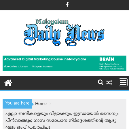
Skip
to
content
You are here
Home
എല്ലാ ബന്ദികളെയും വിട്ടയക്കും, ഇസ്രായേൽ സൈന്യം
പിൻവാങ്ങും; ഗാസ സമാധാന നിർദ്ദേശത്തിന്റെ ആദ്യ
ഘട്ടം ട്രംപ് പ്രഖ്യാപിച്ചു