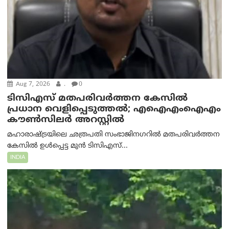
Aug 7, 2026
.
0
ടിസിഎസ് മതപരിവർത്തന കേസിൽ
പ്രധാന വെളിപ്പെടുത്തൽ; എഐഎംഐഎം
കൗൺസിലർ അറസ്റ്റിൽ
മഹാരാഷ്ട്രയിലെ ഛത്രപതി സംഭാജിനഗറിൽ മതപരിവർത്തന
കേസിൽ ഉൾപ്പെട്ട മുൻ ടിസിഎസ്...
INDIA