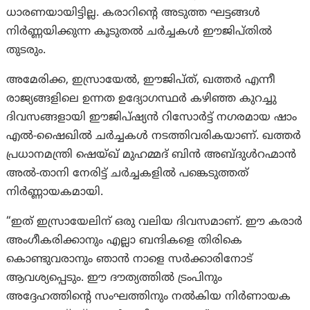
ധാരണയായിട്ടില്ല. കരാറിന്റെ അടുത്ത ഘട്ടങ്ങൾ
നിർണ്ണയിക്കുന്ന കൂടുതൽ ചർച്ചകൾ ഈജിപ്തിൽ
തുടരും.
അമേരിക്ക, ഇസ്രായേൽ, ഈജിപ്ത്, ഖത്തർ എന്നീ
രാജ്യങ്ങളിലെ ഉന്നത ഉദ്യോഗസ്ഥർ കഴിഞ്ഞ കുറച്ചു
ദിവസങ്ങളായി ഈജിപ്ഷ്യൻ റിസോർട്ട് നഗരമായ ഷാം
എൽ-ഷൈഖിൽ ചർച്ചകൾ നടത്തിവരികയാണ്. ഖത്തർ
പ്രധാനമന്ത്രി ഷെയ്ഖ് മുഹമ്മദ് ബിൻ അബ്ദുൾറഹ്മാൻ
അൽ-താനി നേരിട്ട് ചർച്ചകളിൽ പങ്കെടുത്തത്
നിര്‍ണ്ണായകമായി.
“ഇത് ഇസ്രായേലിന് ഒരു വലിയ ദിവസമാണ്. ഈ കരാർ
അംഗീകരിക്കാനും എല്ലാ ബന്ദികളെ തിരികെ
കൊണ്ടുവരാനും ഞാൻ നാളെ സർക്കാരിനോട്
ആവശ്യപ്പെടും. ഈ ദൗത്യത്തിൽ ട്രംപിനും
അദ്ദേഹത്തിന്റെ സംഘത്തിനും നൽകിയ നിർണായക