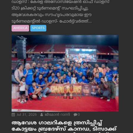
ഡാളസ് : കേരള അസോസിയേഷൻ ഓഫ് ഡാളസ്
ടി20 ക്രിക്കറ്റ് ടൂർണമെന്റ് സംഘടിപ്പിച്ചു.
ആവേശകരവും സൗഹൃദപരവുമായ ഈ
ടൂർണമെന്റിൽ ഡാളസ്- ഫോർട്ട്‌വര്‍ത്ത്...
AMERICA
SPORTS
Jul 31, 2026
ജീമോന്‍ റാന്നി
0
ആവേശ ഗാലറികളെ ത്രസിപ്പിച്ച്
കോട്ടയം ബ്രദേഴ്‌സ് കാനഡ, ടിസാക്ക്