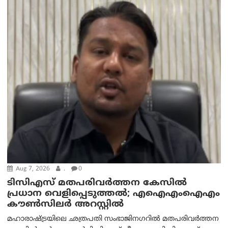
Aug 7, 2026
.
0
ടിസിഎസ് മതപരിവർത്തന കേസിൽ
പ്രധാന വെളിപ്പെടുത്തൽ; എഐഎംഐഎം
കൗൺസിലർ അറസ്റ്റിൽ
മഹാരാഷ്ട്രയിലെ ഛത്രപതി സംഭാജിനഗറിൽ മതപരിവർത്തന