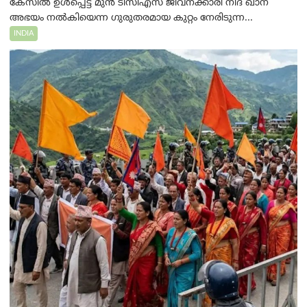
കേസിൽ ഉൾപ്പെട്ട മുൻ ടിസിഎസ് ജീവനക്കാരി നിദ ഖാന്
അഭയം നൽകിയെന്ന ഗുരുതരമായ കുറ്റം നേരിടുന്ന...
INDIA