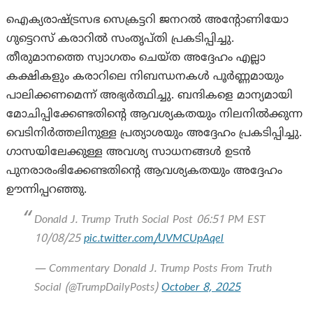
ഐക്യരാഷ്ട്രസഭ സെക്രട്ടറി ജനറൽ അന്റോണിയോ
ഗുട്ടെറസ് കരാറിൽ സംതൃപ്തി പ്രകടിപ്പിച്ചു.
തീരുമാനത്തെ സ്വാഗതം ചെയ്ത അദ്ദേഹം എല്ലാ
കക്ഷികളും കരാറിലെ നിബന്ധനകൾ പൂർണ്ണമായും
പാലിക്കണമെന്ന് അഭ്യർത്ഥിച്ചു. ബന്ദികളെ മാന്യമായി
മോചിപ്പിക്കേണ്ടതിന്റെ ആവശ്യകതയും നിലനിൽക്കുന്ന
വെടിനിർത്തലിനുള്ള പ്രത്യാശയും അദ്ദേഹം പ്രകടിപ്പിച്ചു.
ഗാസയിലേക്കുള്ള അവശ്യ സാധനങ്ങൾ ഉടൻ
പുനരാരംഭിക്കേണ്ടതിന്റെ ആവശ്യകതയും അദ്ദേഹം
ഊന്നിപ്പറഞ്ഞു.
Donald J. Trump Truth Social Post 06:51 PM EST
10/08/25
pic.twitter.com/UVMCUpAqel
— Commentary Donald J. Trump Posts From Truth
Social (@TrumpDailyPosts)
October 8, 2025