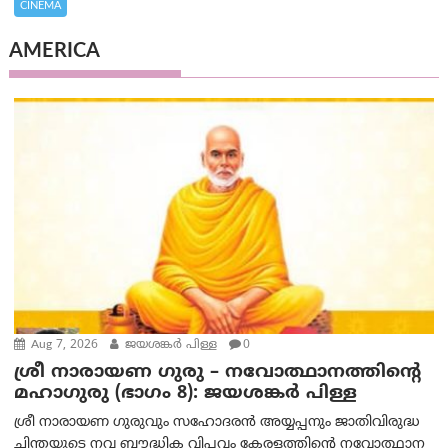
CINEMA
AMERICA
Aug 7, 2026
ജയശങ്കര്‍ പിള്ള
0
ശ്രീ നാരായണ ഗുരു – നവോത്ഥാനത്തിന്റെ
മഹാഗുരു (ഭാഗം 8): ജയശങ്കര്‍ പിള്ള
ശ്രീ നാരായണ ഗുരുവും സഹോദരൻ അയ്യപ്പനും ജാതിവിരുദ്ധ
ചിന്തയുടെ നവ ബൗദ്ധിക വിപ്ലവം കേരളത്തിന്റെ നവോത്ഥാന