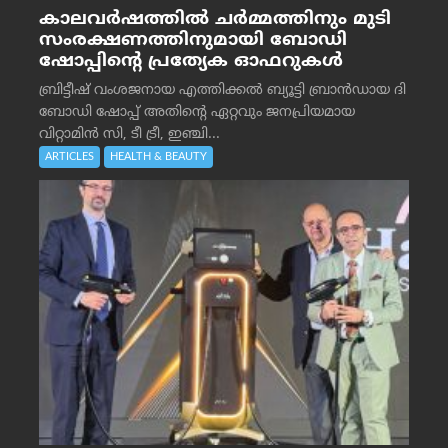
കാലവർഷത്തിൽ ചർമ്മത്തിനും മുടി
സംരക്ഷണത്തിനുമായി ബോഡി
ഷോപ്പിന്റെ പ്രത്യേക ഓഫറുകൾ
ബ്രിട്ടീഷ് വംശജനായ എത്തിക്കൽ ബ്യൂട്ടി ബ്രാൻഡായ ദി
ബോഡി ഷോപ്പ് അതിന്റെ ഏറ്റവും ജനപ്രിയമായ
വിറ്റാമിൻ സി, ടീ ട്രീ, ഇഞ്ചി...
ARTICLES
HEALTH & BEAUTY