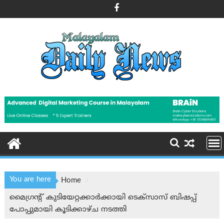
Skip
to
content
You are here
Home
മൈഗ്രന്റ് കുടിയേറ്റക്കാർക്കായി ടെക്‌സാസ് ബിഷപ്പ്
പോപ്പുമായി കൂടിക്കാഴ്ച നടത്തി