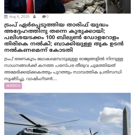
Aug 6, 2026
.
0
ട്രംപ് ഏര്‍പ്പെടുത്തിയ താരിഫ് യുദ്ധം
അദ്ദേഹത്തിനു തന്നെ കുരുക്കായി;
പലിശയടക്കം 100 ബില്യണ്‍ ഡോളറോളം
തിരികെ നല്‍കി; ബാക്കിയുള്ള തുക ഉടന്‍
നല്‍കണമെന്ന് കോടതി
ട്രംപ് ഭരണകൂടം ലോകമെമ്പാടുമുള്ള രാജ്യങ്ങളിൽ നിന്നുള്ള
സാധനങ്ങൾക്ക് കനത്ത പരസ്പര തീരുവ ചുമത്തിയത്
അമേരിക്കയ്ക്കകത്തും പുറത്തും സാമ്പത്തിക പ്രതിസന്ധി
സൃഷ്ടിച്ചു. വാഷിംഗ്ടണ്‍:...
AMERICA