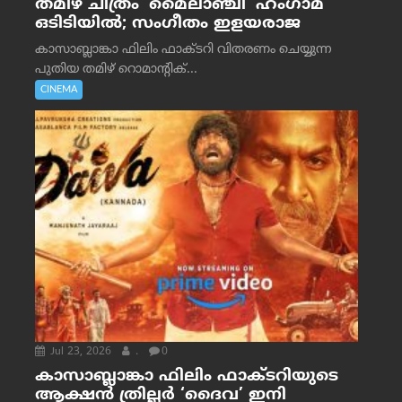
തമിഴ് ചിത്രം ‘മൈലാഞ്ചി’ ഹംഗാമ
ഒടിടിയിൽ; സംഗീതം ഇളയരാജ
കാസാബ്ലാങ്കാ ഫിലിം ഫാക്ടറി വിതരണം ചെയ്യുന്ന
പുതിയ തമിഴ് റൊമാന്റിക്...
CINEMA
Jul 23, 2026
.
0
കാസാബ്ലാങ്കാ ഫിലിം ഫാക്ടറിയുടെ
ആക്ഷൻ ത്രില്ലർ ‘ദൈവ’ ഇനി