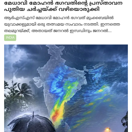
മേധാവി മോഹൻ ഭഗവതിന്റെ പ്രസ്താവന
പുതിയ ചര്‍ച്ചയ്ക്ക് വഴിയൊരുക്കി
ആർ‌എസ്‌എസ് മേധാവി മോഹൻ ഭഗവത് മുംബൈയിൽ
യുവാക്കളുമായി ഒരു തത്സമയ സംവാദം നടത്തി. ഇന്നത്തെ
തലമുറയ്ക്ക്, അതായത് ജനറൽ ഇസഡിനും ജനറൽ...
INDIA