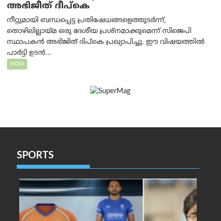
അഭിജീത് ദീപ്കെ
നീറ്റുമായി ബന്ധപ്പെട്ട പ്രതിഷേധങ്ങളെത്തുടർന്ന്,
തൊഴിലില്ലായ്മ ഒരു ദേശീയ പ്രശ്നമാക്കുമെന്ന് സിജെപി
സ്ഥാപകൻ അഭിജിത് ദിപ്കെ പ്രഖ്യാപിച്ചു. ഈ വിഷയത്തിൽ
പാർട്ടി ഉടൻ...
INDIA
SPORTS