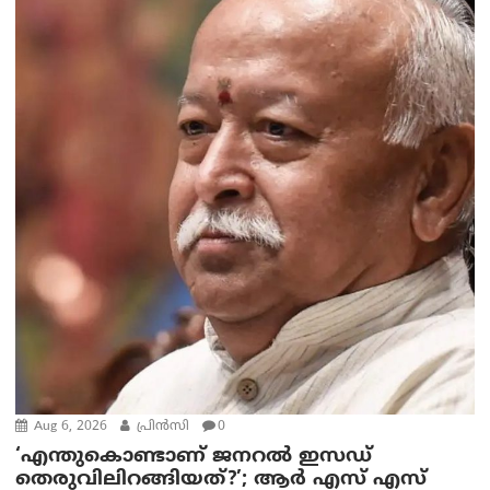
Aug 6, 2026
പ്രിന്‍സി
0
‘എന്തുകൊണ്ടാണ് ജനറൽ ഇസഡ്
തെരുവിലിറങ്ങിയത്?’; ആര്‍ എസ് എസ്