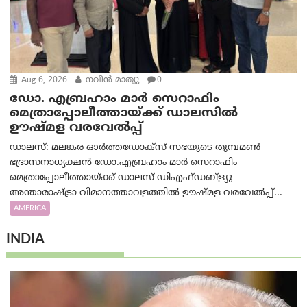
Aug 6, 2026
നവീൻ മാത്യു
0
ഡോ. എബ്രഹാം മാർ സെറാഫിം
മെത്രാപ്പോലീത്തായ്ക്ക് ഡാലസിൽ
ഊഷ്മള വരവേൽപ്പ്
ഡാലസ്: മലങ്കര ഓർത്തഡോക്സ് സഭയുടെ തുമ്പമൺ
ഭദ്രാസനാധ്യക്ഷൻ ഡോ.എബ്രഹാം മാർ സെറാഫിം
മെത്രാപ്പോലീത്തായ്ക്ക് ഡാലസ് ഡിഎഫ്ഡബ്ള്യു
അന്താരാഷ്ട്രാ വിമാനത്താവളത്തിൽ ഊഷ്മള വരവേൽപ്പ്...
AMERICA
INDIA