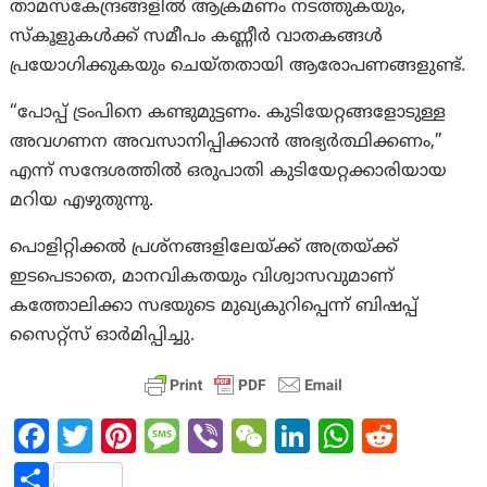
താമസകേന്ദ്രങ്ങളിൽ ആക്രമണം നടത്തുകയും,
സ്കൂളുകൾക്ക് സമീപം കണ്ണീർ വാതകങ്ങൾ
പ്രയോഗിക്കുകയും ചെയ്തതായി ആരോപണങ്ങളുണ്ട്.
“പോപ്പ് ട്രംപിനെ കണ്ടുമുട്ടണം. കുടിയേറ്റങ്ങളോടുള്ള
അവഗണന അവസാനിപ്പിക്കാൻ അഭ്യർത്ഥിക്കണം,”
എന്ന് സന്ദേശത്തിൽ ഒരുപാതി കുടിയേറ്റക്കാരിയായ
മറിയ എഴുതുന്നു.
പൊളിറ്റിക്കൽ പ്രശ്നങ്ങളിലേയ്ക്ക് അത്രയ്ക്ക്
ഇടപെടാതെ, മാനവികതയും വിശ്വാസവുമാണ്
കത്തോലിക്കാ സഭയുടെ മുഖ്യകുറിപ്പെന്ന് ബിഷപ്പ്
സൈറ്റ്സ് ഓർമിപ്പിച്ചു.
Fa
T
Pi
M
Vi
W
Li
W
R
ce
w
nt
es
b
e
n
h
e
S