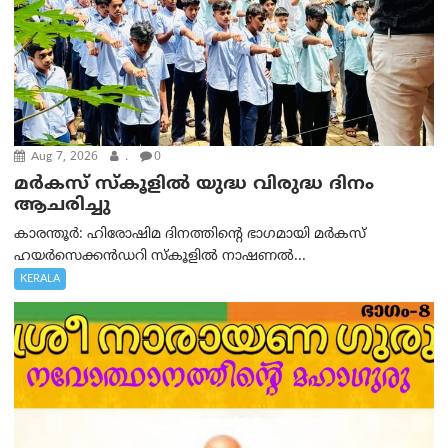
Aug 7, 2026
.
0
മർകസ് സ്കൂളിൽ യുദ്ധ വിരുദ്ധ ദിനം
ആചരിച്ചു
കാരന്തൂർ: ഹിരോഷിമ ദിനത്തിന്റെ ഭാഗമായി മർകസ്
ഹയർസെക്കൻഡറി സ്കൂളിൽ നാഷണൽ...
KERALA