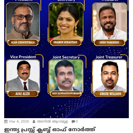
Mar 4, 2026
അനിൽ ആറന്മുള
0
ഇന്ത്യ പ്രസ്സ് ക്ലബ്ബ് ഓഫ് നോർത്ത്