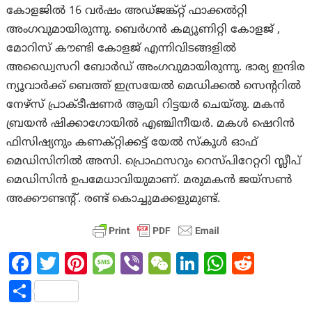
കോളജില്‍ 16 വർഷം അഡ്ജങ്ക്റ്റ് ഫാക്കല്‍റ്റി
അംഗവുമായിരുന്നു. ബെർഗൻ കമ്യൂണിറ്റി കോളജ് ,
മോറിസ് കൗണ്ടി കോളജ് എന്നിവിടങ്ങളിൽ
അഡ്വൈസറി ബോർഡ് അംഗവുമായിരുന്നു. ഭാര്യ ഇന്ദിര
ന്യൂവാര്‍ക്ക് ബെത്ത് ഇസ്രയേല്‍ മെഡിക്കല്‍ സെന്ററില്‍
നേഴ്‌സ് പ്രാക്ടീഷണർ ആയി റിട്ടയർ ചെയ്തു. മകന്‍
ബ്രയന്‍ ഷിക്കാഗോയിൽ എഞ്ചിനീയര്‍. മകള്‍ ഷെറിന്‍
ഫിസിഷ്യനും കണക്റ്റിക്കട്ട് യേൽ സ്‌കൂൾ ഓഫ്
മെഡിസിനിൽ അസി. പ്രൊഫസറും റെസ്പിറേറ്ററി സ്ലീപ്
മെഡിസിൻ ഉപമേധാവിയുമാണ്. മരുമകന്‍ ജയ്‌സണ്‍
അക്കൗണ്ടന്റ്. രണ്ട് കൊച്ചുമക്കളുമുണ്ട്.
Fa
T
Pi
M
Vi
W
Li
W
R
ce
w
nt
es
b
e
n
h
e
S
b
itt
er
sa
er
C
ke
at
d