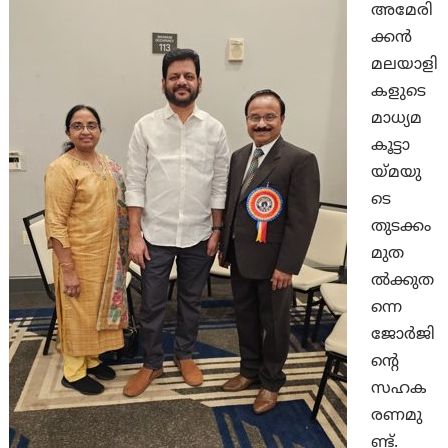
അമേരി
ക്കന്‍
മലയാളി
കളുടെ
മാധ്യമ
കൂട്ടാ
യ്മയു
ടെ
തുടക്കം
മുത
ല്‍ക്കുത
ന്നെ
ജോര്‍ജി
ന്റെ
സഹക
രണമു
ണ്ട്.