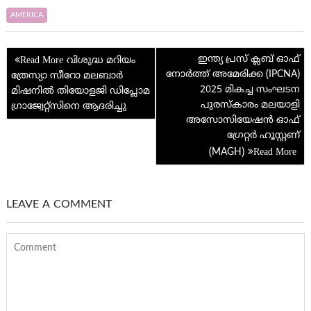
h
o
er
es
g
h
dI
s
di
ar
AMERICA
o
t
e
at
n
A
t
e
Post
k
p
ഇന്ത്യ പ്രസ് ക്ലബ് ഓഫ്
വിശുദ്ധ മറിയം
navigation
നോർത്ത് അമേരിക്ക (IPCNA)
ത്രേസ്യാ സീറോ മലബാർ
p
2025 മികച്ച സംഘടന
മിഷനിൽ തിയോളജി ഡിപ്ലോമ
പുരസ്കാരം മലയാളി
ഗ്രാജ്വേറ്റ്സിനെ ആദരിച്ചു
അസോസിയേഷൻ ഓഫ്
ഗ്രേറ്റർ ഹൂസ്റ്റണ്
(MAGH)
LEAVE A COMMENT