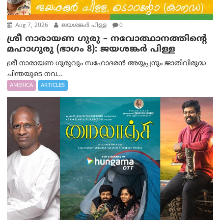
Aug 7, 2026
ജയശങ്കര്‍ പിള്ള
0
ശ്രീ നാരായണ ഗുരു – നവോത്ഥാനത്തിന്റെ
മഹാഗുരു (ഭാഗം 8): ജയശങ്കര്‍ പിള്ള
ശ്രീ നാരായണ ഗുരുവും സഹോദരൻ അയ്യപ്പനും ജാതിവിരുദ്ധ
ചിന്തയുടെ നവ...
AMERICA
ARTICLES