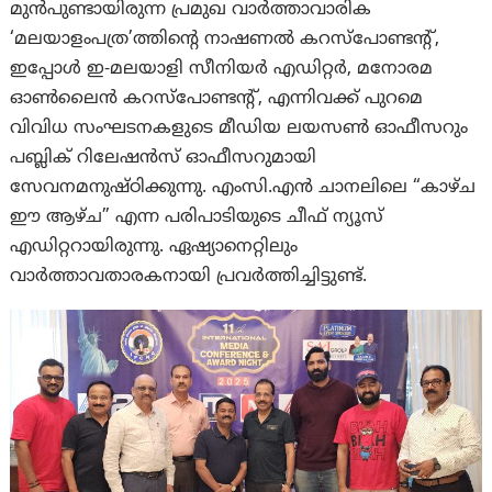
മുൻപുണ്ടായിരുന്ന പ്രമുഖ വാര്‍ത്താവാരിക
‘മലയാളംപത്ര’ത്തിന്റെ നാഷണല്‍ കറസ്‌പോണ്ടന്റ്,
ഇപ്പോൾ ഇ-മലയാളി സീനിയര്‍ എഡിറ്റര്‍, മനോരമ
ഓണ്‍ലൈന്‍ കറസ്‌പോണ്ടന്റ്, എന്നിവക്ക് പുറമെ
വിവിധ സംഘടനകളുടെ മീഡിയ ലയസണ്‍ ഓഫീസറും
പബ്ലിക് റിലേഷന്‍സ് ഓഫീസറുമായി
സേവനമനുഷ്ഠിക്കുന്നു. എംസി.എന്‍ ചാനലിലെ “കാഴ്ച
ഈ ആഴ്ച” എന്ന പരിപാടിയുടെ ചീഫ് ന്യൂസ്
എഡിറ്ററായിരുന്നു. ഏഷ്യാനെറ്റിലും
വാർത്താവതാരകനായി പ്രവർത്തിച്ചിട്ടുണ്ട്.