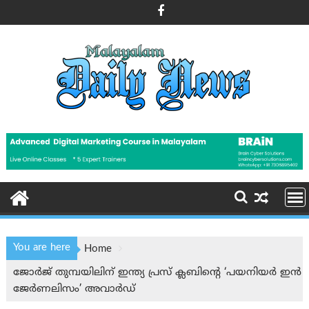
Skip
to
content
You are here
Home
ജോർജ് തുമ്പയിലിന് ഇന്ത്യ പ്രസ് ക്ലബിന്റെ ‘പയനിയർ ഇൻ
ജേർണലിസം’ അവാർഡ്