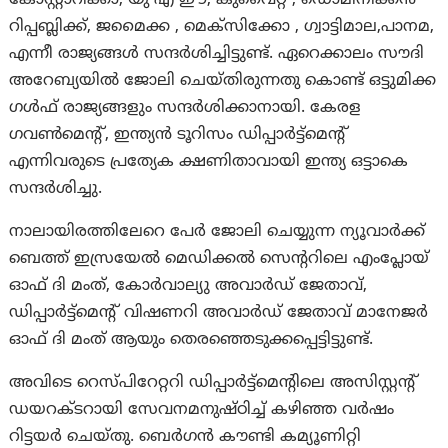
റിപ്പബ്ലിക്ക്, ജമൈക്ക , മെക്സിക്കോ , ഗ്വാട്ടിമാല,പാനമ,
എന്നീ രാജ്യങ്ങള്‍ സന്ദര്‍ശിച്ചിട്ടുണ്ട്. ഏറെക്കാലം സൗദി
അറേബ്യയില്‍ ജോലി ചെയ്തിരുന്നതു കൊണ്ട് ഒട്ടുമിക്ക
ഗള്‍ഫ് രാജ്യങ്ങളും സന്ദര്‍ശിക്കാനായി. കേരള
ഗവണ്‍മെന്റ്, ഇന്ത്യന്‍ ടൂറിസം ഡിപ്പാര്‍ട്ട്‌മെന്റ്
എന്നിവരുടെ പ്രത്യേക ക്ഷണിതാവായി ഇന്ത്യ ഒട്ടാകെ
സന്ദര്‍ശിച്ചു.
നാലായിരത്തിലേറെ പേര്‍ ജോലി ചെയ്യുന്ന ന്യൂവാര്‍ക്ക്
ബെത്ത് ഇസ്രയേല്‍ മെഡിക്കല്‍ സെന്ററിലെ എംപ്ലോയ്
ഓഫ് ദി മംത്, കോര്‍വാല്യു അവാര്‍ഡ് ജേതാവ്,
ഡിപ്പാര്‍ട്ട്‌മെന്റ് വിഷണറി അവാര്‍ഡ് ജേതാവ് മാനേജര്‍
ഓഫ് ദി മംത് ആയും തെരഞ്ഞെടുക്കപ്പെട്ടിട്ടുണ്ട്.
അവിടെ റെസ്പിറേറ്ററി ഡിപ്പാര്‍ട്ട്‌മെന്റിലെ അസിസ്റ്റന്റ്
ഡയറക്ടറായി സേവനമനുഷ്ഠിച്ച് കഴിഞ്ഞ വർഷം
റിട്ടയർ ചെയ്തു. ബെര്‍ഗന്‍ കൗണ്ടി കമ്യൂണിറ്റി