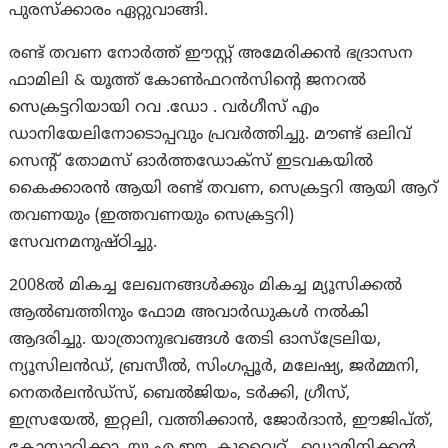
പുരസ്‌ക്കാരം ഏറ്റുവാങ്ങി.
രണ്ട് തവണ നോർത്ത് ഈസ്റ്റ് അമേരിക്കൻ ഭദ്രാസന
ഫാമിലി & യൂത്ത് കോൺഫറൻസിന്റെ ജനറൽ
സെക്രട്ടറിയായി റവ .ഡോ . വർഗീസ് എം
ഡാനിയേലിനോടൊപ്പവും പ്രവർത്തിച്ചു. മൗണ്ട് ഒലിവ്
സെന്റ് തോമസ് ഓർത്തഡോക്സ് ഇടവകയിൽ
കൈക്കാരൻ ആയി രണ്ട് തവണ, സെക്രട്ടറി ആയി ആറ്
തവണയും (ഇത്തവണയും സെക്രട്ടറി)
സേവനമനുഷ്ഠിച്ചു.
2008ല്‍ മികച്ച ലേഖനങ്ങള്‍ക്കും മികച്ച മ്യൂസിക്കല്‍
ആല്‍ബത്തിനും ഫോമ അവാര്‍ഡുകള്‍ നല്‍കി
ആദരിച്ചു. യാത്രാനുഭവങ്ങള്‍ തേടി ഓസ്‌ട്രേലിയ,
ന്യൂസിലന്‍ഡ്, ബ്രസീല്‍, സിംഗപ്പൂര്‍, മലേഷ്യ, ജര്‍മ്മനി,
നെതര്‍ലന്‍ഡ്‌സ്, ബെല്‍ജിയം, ടര്‍ക്കി, ഗ്രീസ്,
ഇസ്രയേല്‍, ഇറ്റലി, വത്തിക്കാന്‍, ജോര്‍ദാന്‍, ഈജിപ്ത്,
കോസ്റ്റാറിക്കാ, യു എ ഈ, കുവൈറ്റ് , ഡൊമിനിക്കൻ