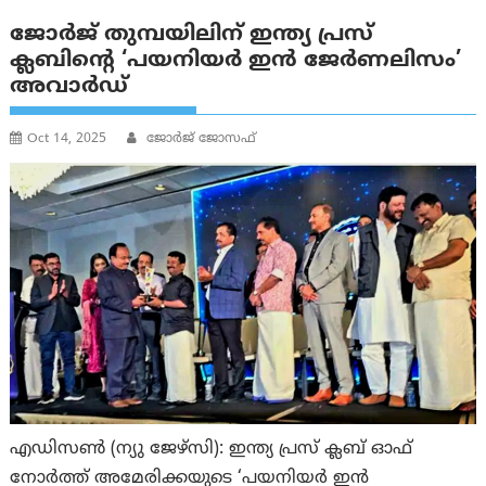
ജോർജ് തുമ്പയിലിന് ഇന്ത്യ പ്രസ്
ക്ലബിന്റെ ‘പയനിയർ ഇൻ ജേർണലിസം’
അവാർഡ്
Oct 14, 2025
ജോർജ് ജോസഫ്
എഡിസൺ (ന്യു ജേഴ്‌സി): ഇന്ത്യ പ്രസ് ക്ലബ് ഓഫ്
നോർത്ത് അമേരിക്കയുടെ ‘പയനിയർ ഇൻ