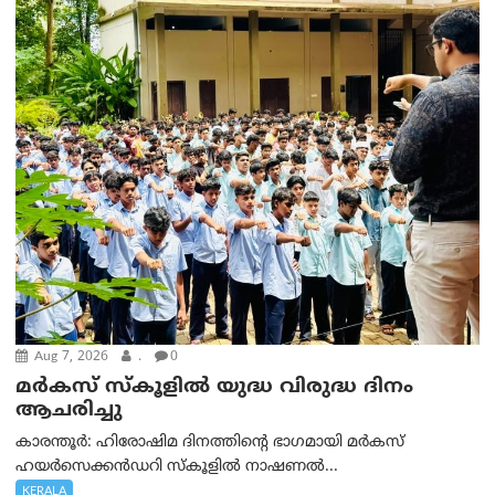
Aug 7, 2026
.
0
മർകസ് സ്കൂളിൽ യുദ്ധ വിരുദ്ധ ദിനം
ആചരിച്ചു
കാരന്തൂർ: ഹിരോഷിമ ദിനത്തിന്റെ ഭാഗമായി മർകസ്
ഹയർസെക്കൻഡറി സ്കൂളിൽ നാഷണൽ...
KERALA