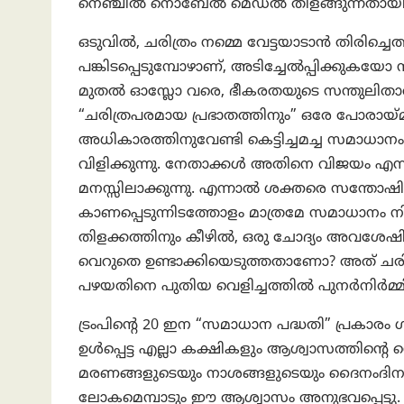
നെഞ്ചിൽ നൊബേൽ മെഡൽ തിളങ്ങുന്നതായി സങ്
ഒടുവിൽ, ചരിത്രം നമ്മെ വേട്ടയാടാൻ തിരിച്ചെ
പങ്കിടപ്പെടുമ്പോഴാണ്, അടിച്ചേൽപ്പിക്കുകയോ ന
മുതൽ ഓസ്ലോ വരെ, ഭീകരതയുടെ സന്തുലിതാവസ
“ചരിത്രപരമായ പ്രഭാതത്തിനും” ഒരേ പോരായ്മ 
അധികാരത്തിനുവേണ്ടി കെട്ടിച്ചമച്ച സമാധാ
വിളിക്കുന്നു. നേതാക്കൾ അതിനെ വിജയം എന
മനസ്സിലാക്കുന്നു. എന്നാൽ ശക്തരെ സന്തോഷിപ
കാണപ്പെടുന്നിടത്തോളം മാത്രമേ സമാധാനം
തിളക്കത്തിനും കീഴിൽ, ഒരു ചോദ്യം അവശ
വെറുതെ ഉണ്ടാക്കിയെടുത്തതാണോ? അത് ചര
പഴയതിനെ പുതിയ വെളിച്ചത്തിൽ പുനർനിർമ്
ട്രംപിന്റെ 20 ഇന “സമാധാന പദ്ധതി” പ്രക
ഉൾപ്പെട്ട എല്ലാ കക്ഷികളും ആശ്വാസത്തിന്റെ 
മരണങ്ങളുടെയും നാശങ്ങളുടെയും ദൈനംദിന 
ലോകമെമ്പാടും ഈ ആശ്വാസം അനുഭവപ്പെട്ടു. ട്