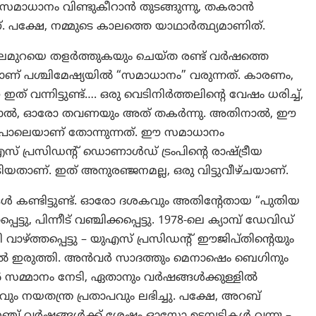
സമാധാനം വിണ്ടുകീറാൻ തുടങ്ങുന്നു, തകരാൻ
. പക്ഷേ, നമ്മുടെ കാലത്തെ യാഥാർത്ഥ്യമാണിത്.
ു തലമുറയെ തളർത്തുകയും ചെയ്ത രണ്ട് വർഷത്തെ
് പശ്ചിമേഷ്യയിൽ “സമാധാനം” വരുന്നത്. കാരണം,
വന്നിട്ടുണ്ട്…. ഒരു വെടിനിർത്തലിന്റെ വേഷം ധരിച്ച്,
നാല്‍, ഓരോ തവണയും അത് തകർന്നു. അതിനാൽ, ഈ
 പോലെയാണ് തോന്നുന്നത്. ഈ സമാധാനം
സ് പ്രസിഡന്റ് ഡൊണാൾഡ് ട്രംപിന്റെ രാഷ്ട്രീയ
ിയതാണ്. ഇത് അനുരഞ്ജനമല്ല, ഒരു വിട്ടുവീഴ്ചയാണ്.
ങൾ കണ്ടിട്ടുണ്ട്. ഓരോ ദശകവും അതിന്റേതായ “പുതിയ
ു, പിന്നീട് വഞ്ചിക്കപ്പെട്ടു. 1978-ലെ ക്യാമ്പ് ഡേവിഡ്
ാഴ്ത്തപ്പെട്ടു – യുഎസ് പ്രസിഡന്റ് ഈജിപ്തിന്റെയും
ിൽ ഇരുത്തി. അൻവർ സാദത്തും മെനാഷെം ബെഗിനും
സമ്മാനം നേടി, ഏതാനും വർഷങ്ങൾക്കുള്ളിൽ
ം നയതന്ത്ര പ്രതാപവും ലഭിച്ചു. പക്ഷേ, അറബ്
നഞ്ച് വർഷങ്ങൾക്ക് ശേഷം ഓസ്ലോ ഉടമ്പടികൾ വന്നു –