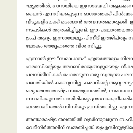
ഘട്ടത്തിൽ, ഗാസയിലെ ഇസ്രായേലി ആക്രമണങ
ലൈൻ എന്നറിയപ്പെടുന്ന ഭാഗത്തേക്ക് പിൻവാങ്
വീടുകളിലേക്ക് മടങ്ങാൻ അവസരമൊരുക്കി. ഇസ
നടപടികൾ ആരംഭിച്ചിട്ടുണ്ട്. ഈ പശ്ചാത്തലത്
ട്രംപ് ആദ്യം ഇസ്രായേലും പിന്നീട് ഈജിപ്തും സന
ലോകം അദ്ദേഹത്തെ വിശ്വസിച്ചു.
എന്നാൽ ഈ “സമാധാനം” എത്രത്തോളം നിലനിൽക
ഹമാസിന്റെയും അറബ് രാജ്യങ്ങളുടെയും വീ
പലസ്തീനികൾ പോരാടുന്ന ഒരു സ്വതന്ത്ര പലസ്തീൻ
പദ്ധതിയിൽ കാണുന്നില്ല. കരാറിന്റെ ആദ്യ ഘട്
ഒരു അന്താരാഷ്ട്ര സമ്മേളനത്തിൽ, സമാധാന ക
സ്ഥാപിക്കുന്നതിലായിരിക്കും ശ്രദ്ധ കേന്ദ്രീക
ഫത്താഹ് അൽ-സിസിയും പ്രസ്താവിച്ചു. എന്
അന്താരാഷ്ട്ര തലത്തിൽ വളർന്നുവരുന്ന ബഹ
വെടിനിർത്തലിന് സമ്മതിച്ചത്. യുഎസിനുള്ളി