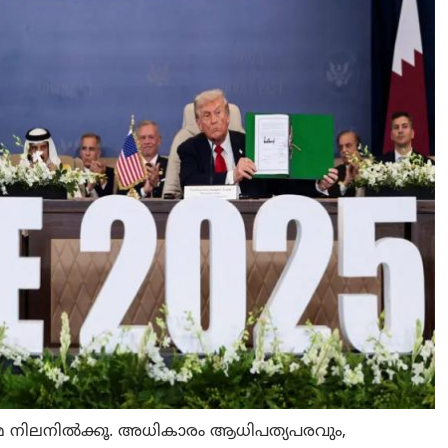
രമേ നിലനിൽക്കൂ. അധികാരം ആധിപത്യപരവും,