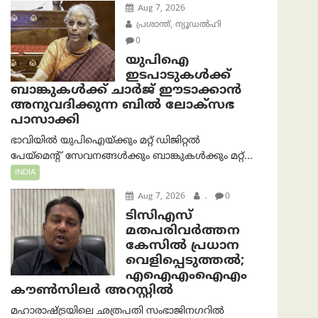
Aug 7, 2026
പ്രശാന്ത്, ന്യൂഡല്‍ഹി
0
യുപിഐ
ഇടപാടുകൾക്ക്
ബാങ്കുകൾക്ക് ചാർജ് ഈടാക്കാൻ
അനുവദിക്കുന്ന ബിൽ ലോക്‌സഭ
പാസാക്കി
ഭാവിയിൽ യുപിഐയ്ക്കും മറ്റ് ഡിജിറ്റൽ
പേയ്‌മെന്റ് സേവനങ്ങൾക്കും ബാങ്കുകൾക്കും മറ്റ്...
INDIA
Aug 7, 2026
.
0
ടിസിഎസ്
മതപരിവർത്തന
കേസിൽ പ്രധാന
വെളിപ്പെടുത്തൽ;
എഐഎംഐഎം
കൗൺസിലർ അറസ്റ്റിൽ
മഹാരാഷ്ട്രയിലെ ഛത്രപതി സംഭാജിനഗറിൽ