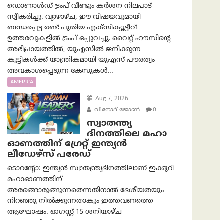
ഡൊണാൾഡ് ട്രംപ് വീണ്ടും കർശന നിലപാട്
സ്വീകരിച്ചു. വ്യാഴാഴ്ച, ഈ വിഷയവുമായി
ബന്ധപ്പെട്ട രണ്ട് പുതിയ എക്സിക്യൂട്ടീവ്
ഉത്തരവുകളിൽ ട്രംപ് ഒപ്പുവച്ചു. വൈറ്റ് ഹൗസിന്റെ
അഭിപ്രായത്തിൽ, യുഎസിൽ ജനിക്കുന്ന
കുട്ടികൾക്ക് യാന്ത്രികമായി യുഎസ് പൗരത്വം
അവകാശപ്പെടുന്ന കേസുകൾ...
AMERICA
Aug 7, 2026
വിനോദ് ജോൺ
0
സ്വാതന്ത്യ
ദിനത്തിലെ മഹാ
ഓണത്തിന് ഗ്രേറ്റ് ഇന്ത്യൻ
ലീഡേഴ്സ് പരേഡ്
ടൊറന്റോ: ഇന്ത്യൻ സ്വാതന്ത്ര്യദിനത്തിലാണ് ഇക്കുറി
മഹാഓണത്തിന്
അരങ്ങൊരുങ്ങുന്നതെന്നതിനാൽ ദേശീയതയും
നിറഞ്ഞു നിൽക്കുന്നതാകും ഇത്തവണത്തെ
ആഘോഷം. ഓഗസ്റ്റ് 15 ശനിയാഴ്ച