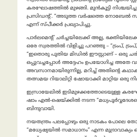
കരഘോഷത്തിൽ മുഴങ്ങി. മുൻകൂട്ടി നിശ്ചയിച്ച 
പ്രസിഡന്റ്. “അടുത്ത വർഷത്തെ നോബേല്‍ സ
എന്ന് സ്പീക്കർ പ്രഖ്യാപിച്ചു.
പാർലമെന്റ് ചർച്ചയിലേക്ക് അല്ല, ഭക്തിയിലേക
ഒരേ സ്വരത്തിൽ വിളിച്ചു പറഞ്ഞു – “ട്രംപ്, ട്രംപ്, 
“ഇതൊരു പുതിയ മിഡിൽ ഈസ്റ്റാണ് – ഒരു ചരി
ഒപ്പുവച്ചപ്പോൾ അദ്ദേഹം ഉപയോഗിച്ച അതേ വ
അവസാനമായിരുന്നില്ല, മറിച്ച് അതിന്റെ കഥാക
തത്സമയ റിയാലിറ്റി ഷോയാക്കി മാറ്റിയ ഒരു നി
ഇസ്രായേലിൽ ഇടിമുഴക്കത്തോടെയുള്ള കരഘോഷ
ഷാം എൽ-ഷെയ്ക്കിൽ നടന്ന “മധ്യപൂർവ്വദേശത
ബിന്ദുവായി.
നയതന്ത്രം പലപ്പോഴും ഒരു നാടകം പോലെ തോന
“മധ്യേഷ്യയിൽ സമാധാനം” എന്ന മുദ്രാവാക്യം ഒ