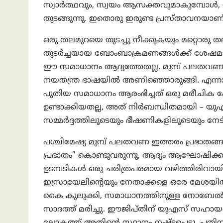
സ്വാർത്ഥവും, സ്വയം ആസക്തവുമാകുമ്പോൾ, 
തുടങ്ങുന്നു. ഇതൊരു ഇരുണ്ട പ്രസ്താവനയാണ്
ഒരു തലമുറയെ തുടച്ചു നീക്കുകയും മറ്റൊര
തുടർച്ചയായ ബോംബാക്രമണങ്ങൾക്ക് ശേഷമാണ
ഈ സമാധാനം ആദ്യത്തേതല്ല. മുമ്പ് പലതവണ ഇത് 
നയതന്ത്ര ഭാഷയിൽ അണിഞ്ഞൊരുങ്ങി. എന്
പുതിയ സമാധാനം ആരംഭിച്ചത് ഒരു മരീചിക
ഉണ്ടാക്കിയതല്ല, അത് നിർബന്ധിതമായി – യുഎ
സമ്മർദ്ദത്തിലൂടെയും ഭീഷണികളിലൂടെയും നേട
പശ്ചിമേഷ്യ മുമ്പ് പലതവണ ഇത്തരം പ്രഭാതങ്
പ്രഭാതം” കൊണ്ടുവരുന്നു, ആദ്യം ആഘോഷിക്കപ്പെട്ട
ഉടമ്പടികൾ ഒരു ചരിത്രപരമായ വഴിത്തിരിവായി വ
ഇസ്രായേലിന്റെയും നേതാക്കളെ ഒരേ മേശയ
കൈ കുലുക്കി, സമാധാനത്തിനുള്ള നോബേൽ 
സാദത്ത് മരിച്ചു. ഈജിപ്തിന് യുഎസ് സഹായവു
ലോകത്ത് അതിന്റെ സ്ഥാനം നഷ്ടപ്പെട്ടു. പതി