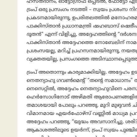
ഹസ്തദാനം, ഓട്ടോഗ്രാഫ് ഒപ്പിടൽ, ഫോട്ടോ എട
ട്രംപ് ഒരു പ്രസംഗം നടത്തി – സ്വയം പ്രശംസ 
പ്രകടനമായിരുന്നു, ഉപരിതലത്തിൽ മനോഹരമാ
പാക്കിസ്താന്‍ പ്രധാനമന്ത്രി ഷഹബാസ് ഷെരീഫും
ദൂതന്‍” എന്ന് വിളിച്ചു, അദ്ദേഹത്തിന്റെ “ദർ
പാക്കിസ്താൻ അദ്ദേഹത്തെ നോബേലിന് നാമനി
പ്രശംസയല്ല, മറിച്ച് പ്രഹസനമായിരുന്നു, നയതന
വ്യക്തതയില്ല, പ്രസംഗത്തെ അടിസ്ഥാനപ്പെടുത്
ട്രംപ് അതൊന്നും കാര്യമാക്കിയില്ല. അദ്ദേഹം
നെതന്യാഹു ഗവൺമെന്റ് “തന്റെ സമാധാനം” തക
നെസെറ്റിൽ, അദ്ദേഹം നെതന്യാഹുവിനെ പരസ്
ഹെർസോഗിനോട് അഴിമതി ആരോപണങ്ങളിൽ നിന്ന്
തമാശയായി പോലും പറഞ്ഞു. മുറി മുഴുവൻ ചിരിയി
വിമാനമായ എയർഫോഴ്‌സ് വണ്ണിൽ മാധ്യമ പ്ര
അദ്ദേഹം പറഞ്ഞു, “യുദ്ധം അവസാനിച്ചു. ശര
ആകാശത്തിലൂടെ ഉയർന്ന്, ട്രംപ് സ്വയം പുഞ്ച