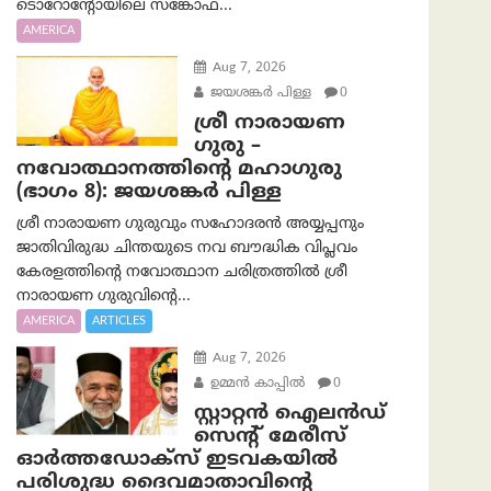
ടൊറോന്റോയിലെ സങ്കോഫ...
AMERICA
Aug 7, 2026
ജയശങ്കര്‍ പിള്ള
0
ശ്രീ നാരായണ
ഗുരു –
നവോത്ഥാനത്തിന്റെ മഹാഗുരു
(ഭാഗം 8): ജയശങ്കര്‍ പിള്ള
ശ്രീ നാരായണ ഗുരുവും സഹോദരൻ അയ്യപ്പനും
ജാതിവിരുദ്ധ ചിന്തയുടെ നവ ബൗദ്ധിക വിപ്ലവം
കേരളത്തിന്റെ നവോത്ഥാന ചരിത്രത്തിൽ ശ്രീ
നാരായണ ഗുരുവിന്റെ...
AMERICA
ARTICLES
Aug 7, 2026
ഉമ്മന്‍ കാപ്പില്‍
0
സ്റ്റാറ്റൻ ഐലൻഡ്
സെന്റ് മേരീസ്
ഓർത്തഡോക്സ് ഇടവകയിൽ
പരിശുദ്ധ ദൈവമാതാവിന്റെ