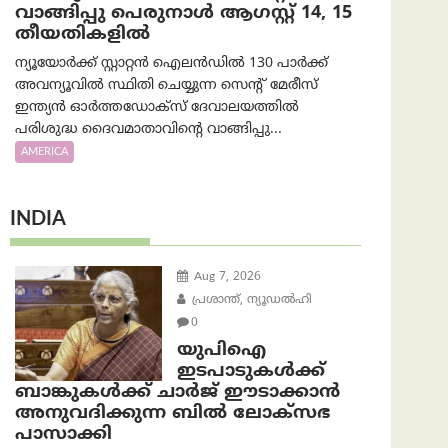
വാങ്ങിപ്പു പെരുനാൾ ആഗസ്റ്റ് 14, 15
തീയതികളിൽ
ന്യൂയോർക്ക് സ്റ്റാറ്റൻ ഐലൻഡിൽ 130 പാർക്ക്
അവന്യൂവിൽ സ്ഥിതി ചെയ്യുന്ന സെന്റ് മേരീസ്
ഇന്ത്യൻ ഓർത്തഡോക്സ് ദേവാലയത്തിൽ
പരിശുദ്ധ ദൈവമാതാവിന്റെ വാങ്ങിപ്പു...
AMERICA
INDIA
Aug 7, 2026
പ്രശാന്ത്, ന്യൂഡല്‍ഹി
0
യുപിഐ
ഇടപാടുകൾക്ക്
ബാങ്കുകൾക്ക് ചാർജ് ഈടാക്കാൻ
അനുവദിക്കുന്ന ബിൽ ലോക്‌സഭ
പാസാക്കി