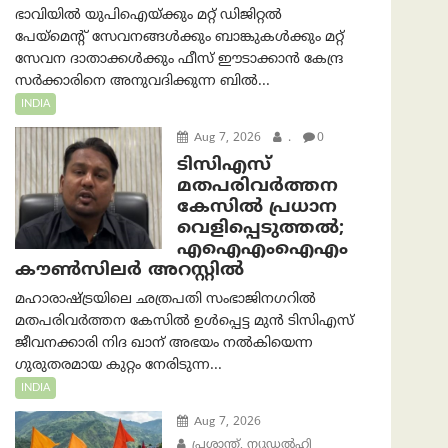
ഭാവിയിൽ യുപിഐയ്ക്കും മറ്റ് ഡിജിറ്റൽ
പേയ്‌മെന്റ് സേവനങ്ങൾക്കും ബാങ്കുകൾക്കും മറ്റ്
സേവന ദാതാക്കൾക്കും ഫീസ് ഈടാക്കാൻ കേന്ദ്ര
സർക്കാരിനെ അനുവദിക്കുന്ന ബിൽ...
INDIA
Aug 7, 2026
.
0
ടിസിഎസ്
മതപരിവർത്തന
കേസിൽ പ്രധാന
വെളിപ്പെടുത്തൽ;
എഐഎംഐഎം
കൗൺസിലർ അറസ്റ്റിൽ
മഹാരാഷ്ട്രയിലെ ഛത്രപതി സംഭാജിനഗറിൽ
മതപരിവർത്തന കേസിൽ ഉൾപ്പെട്ട മുൻ ടിസിഎസ്
ജീവനക്കാരി നിദ ഖാന് അഭയം നൽകിയെന്ന
ഗുരുതരമായ കുറ്റം നേരിടുന്ന...
INDIA
Aug 7, 2026
പ്രശാന്ത്, ന്യൂഡല്‍ഹി