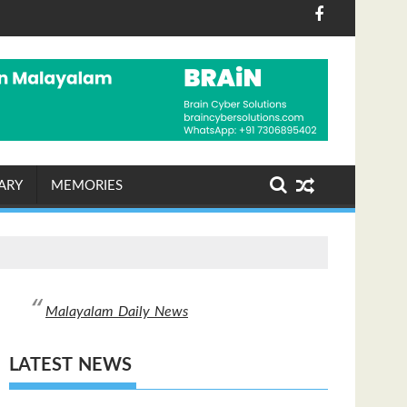
തുന്നു
്പെട്ട വടകര എംഡി‌എം‌എ കേസില്‍ നിര്‍ണ്ണായക ഡിജിറ്റല്‍ തെ
രാശിഫലം (07-08-2026 വെ
ARY
MEMORIES
Malayalam Daily News
LATEST NEWS