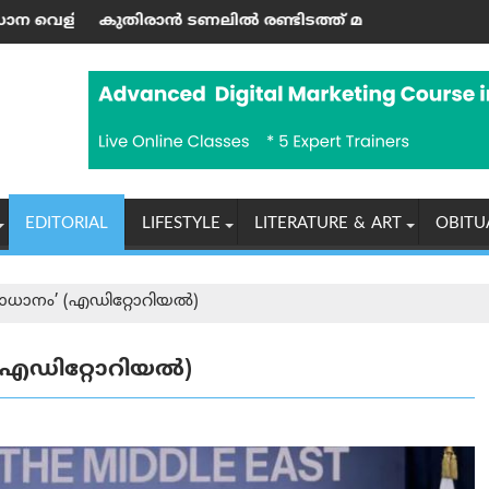
ത്തൽ; എഐഎംഐഎം കൗൺസിലർ അറസ്റ്റിൽ
ടണലിൽ രണ്ടിടത്ത് മണ്ണിടിച്ചിൽ; കനത്ത മഴ ആശങ്ക ഉയർത്
അദ്ധ്യാപകരുള്‍പ
EDITORIAL
LIFESTYLE
LITERATURE & ART
OBITU
സമാധാനം’ (എഡിറ്റോറിയല്‍)
 (എഡിറ്റോറിയല്‍)