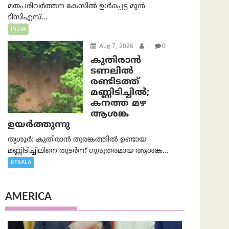
മതപരിവർത്തന കേസിൽ ഉൾപ്പെട്ട മുൻ
ടിസിഎസ്...
INDIA
Aug 7, 2026
.
0
കുതിരാൻ
ടണലിൽ
രണ്ടിടത്ത്
മണ്ണിടിച്ചിൽ;
കനത്ത മഴ
ആശങ്ക
ഉയർത്തുന്നു
തൃശൂർ: കുതിരാൻ തുരങ്കത്തിൽ ഉണ്ടായ
മണ്ണിടിച്ചിലിനെ തുടർന്ന് ഗുരുതരമായ ആശങ്ക...
KERALA
AMERICA