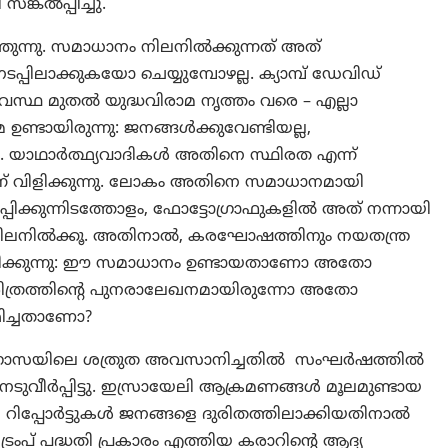
കൽപ്പിച്ചു.
ത്തുന്നു. സമാധാനം നിലനിൽക്കുന്നത് അത്
ടപ്പിലാക്കുകയോ ചെയ്യുമ്പോഴല്ല. ക്യാമ്പ് ഡേവിഡ്
്ഥ മുതൽ യുദ്ധവിരാമ നൃത്തം വരെ – എല്ലാ
ഉണ്ടായിരുന്നു: ജനങ്ങൾക്കുവേണ്ടിയല്ല,
നം. യാഥാർത്ഥ്യവാദികൾ അതിനെ സ്ഥിരത എന്ന്
്ന് വിളിക്കുന്നു. ലോകം അതിനെ സമാധാനമായി
്പിക്കുന്നിടത്തോളം, ഫോട്ടോഗ്രാഫുകളിൽ അത് നന്നായി
 നിലനിൽക്കൂ. അതിനാൽ, കരഘോഷത്തിനും നയതന്ത്ര
േഷിക്കുന്നു: ഈ സമാധാനം ഉണ്ടായതാണോ അതോ
ിത്രത്തിന്റെ പുനരാലേഖനമായിരുന്നോ അതോ
മിച്ചതാണോ?
ാരം ഗാസയിലെ ശത്രുത അവസാനിച്ചതില്‍ സംഘർഷത്തിൽ
നെടുവീർപ്പിട്ടു. ഇസ്രായേലി ആക്രമണങ്ങൾ മൂലമുണ്ടായ
റിപ്പോർട്ടുകൾ ജനങ്ങളെ ദുരിതത്തിലാക്കിയതിനാൽ
രംപ് പദ്ധതി പ്രകാരം എത്തിയ കരാറിന്റെ ആദ്യ