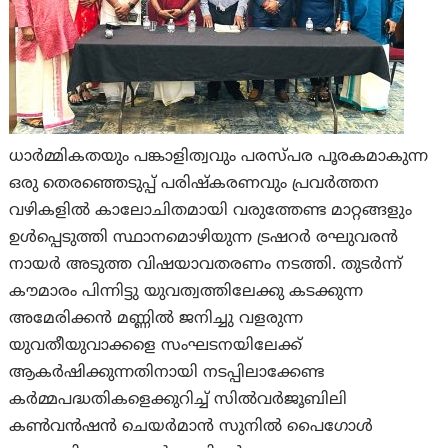
ധാർമ്മികതയും പങ്കാളിത്വവും പരസ്പര പൂരകമാകുന്ന
ഒരു തെരഞ്ഞെടുപ്പ് പരിഷ്കരണവും പ്രവർത്തന
വഴികളിൽ കാലോചിതമായി വരുത്തേണ്ട മാറ്റങ്ങളും
ഉൾപ്പെടുത്തി സ്ഥാനമൊഴിയുന്ന ട്രഷറർ രഘുവരൻ
നായർ അടുത്ത വിഷയാവതരണം നടത്തി. തുടർന്ന്
കൗമാരം പിന്നിട്ടു യുവത്വത്തിലേക്കു കടക്കുന്ന
അമേരിക്കൻ മണ്ണിൽ ജനിച്ചു വളരുന്ന
യുവതീയുവാക്കളെ സംഘടനയിലേക്ക്
ആകർഷിക്കുന്നതിനായി നടപ്പിലാക്കേണ്ട
കർമ്മപദ്ധതികളെക്കുറിച്ച് സിൽവർജൂബിലി
കൺവൻഷൻ ചെയർമാൻ സുനിൽ പൈഗോൾ