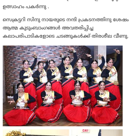
ഉത്സാഹം പകർന്നു .
സെക്രട്ടറി സിനു നായരുടെ നന്ദി പ്രകടനത്തിനു ശേഷം
ആത്മ കുടുംബാംഗങ്ങൾ അവതരിപ്പിച്ച
കലാപരിപാടികളോടെ ചടങ്ങുകൾക്ക് തിരശീല വീണു.