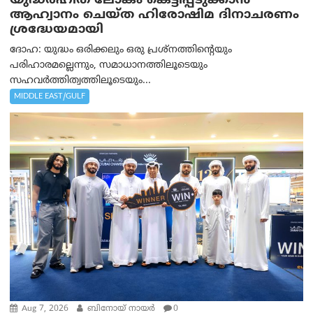
യുദ്ധരഹിത ലോകം കെട്ടിപ്പടുക്കാന്‍
ആഹ്വാനം ചെയ്ത ഹിരോഷിമ ദിനാചരണം
ശ്രദ്ധേയമായി
ദോഹ: യുദ്ധം ഒരിക്കലും ഒരു പ്രശ്‌നത്തിന്റെയും
പരിഹാരമല്ലെന്നും, സമാധാനത്തിലൂടെയും
സഹവര്‍ത്തിത്വത്തിലൂടെയും...
MIDDLE EAST/GULF
Aug 7, 2026
ബിനോയ് നായര്‍
0