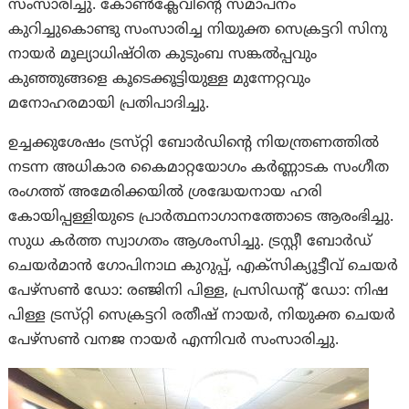
സംസാരിച്ചു. കോൺക്ലേവിന്റെ സമാപനം
കുറിച്ചുകൊണ്ടു സംസാരിച്ച നിയുക്ത സെക്രട്ടറി സിനു
നായർ മൂല്യാധിഷ്ഠിത കുടുംബ സങ്കൽപ്പവും
കുഞ്ഞുങ്ങളെ കൂടെക്കൂട്ടിയുള്ള മുന്നേറ്റവും
മനോഹരമായി പ്രതിപാദിച്ചു.
ഉച്ചക്കുശേഷം ട്രസ്‌റ്റി ബോർഡിന്റെ നിയന്ത്രണത്തിൽ
നടന്ന അധികാര കൈമാറ്റയോഗം കർണ്ണാടക സംഗീത
രംഗത്ത് അമേരിക്കയിൽ ശ്രദ്ധേയനായ ഹരി
കോയിപ്പള്ളിയുടെ പ്രാർത്ഥനാഗാനത്തോടെ ആരംഭിച്ചു.
സുധ കർത്ത സ്വാഗതം ആശംസിച്ചു. ട്രസ്റ്റീ ബോർഡ്
ചെയർമാൻ ഗോപിനാഥ കുറുപ്പ്, എക്സിക്യൂട്ടീവ് ചെയർ
പേഴ്സൺ ഡോ: രഞ്ജിനി പിള്ള, പ്രസിഡന്റ് ഡോ: നിഷ
പിള്ള ട്രസ്‌റ്റി സെക്രട്ടറി രതീഷ് നായർ, നിയുക്ത ചെയർ
പേഴ്സൺ വനജ നായർ എന്നിവർ സംസാരിച്ചു.