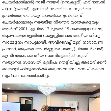
ചെയർമാൻമാർ) സജി നായർ (സെക്രട്ടറി) ഹരിദാസൻ
പിള്ള (ട്രഷറർ) എന്നിവർ നടത്തിയ നിസ്വാർത്ഥ
പ്രവർത്തനത്തെയും ചെയർമാനും വൈസ്
ചെയർമാന്മാരും നടത്തിയ നിരന്തര യാത്രകളെയും
തുടര്‍ന്ന് 2001 ഏപ്രിൽ 13 മുതൽ 15 വരെയുള്ള വിഷു
ആഘോഷവേളയിൽ ഡാളസ്സിൽ ഒരു ദേശീയ ഹിന്ദു
സമ്മേളനം സാധ്യമായി. അവിടെവച്ച് മുനി നാരായണ
പ്രസാദ്, ആചാര്യ അപർണ്ണ ചൈതന്യ (ചിന്മയ മിഷൻ)
എന്നിവരുടെ മഹനീയ സാന്നിധ്യത്തിൽ സ്വാമി
സത്യാനന്ദ സരസ്വതി ഭദ്രദീപം തെളിയിച്ചു അമേരിക്കൻ
മലയാളി ഹിന്ദുക്കൾക്ക് ഒരു സംഘടന എന്ന ചിരകാല
സ്വപ്നം സക്ഷാത്കരിച്ചു.