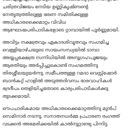
ചരിത്രവിജയം നേടിയ ഉണ്ണികൃഷ്ണന്റെ
നേതൃത്വത്തിലുള്ള ഭരണ സമിതിക്കുള്ള
അധികാരക്കൈമാറ്റം വിവിധ
ആഘോഷപരിപാടികളോടെ റ്റാമ്പായിൽ പൂർണ്ണമായി.
അവിട്ടം നക്ഷത്രവും ഏകാദശിവൃതവും സംഗമിച്ച
വെള്ളിയാഴ്ചയുടെ സായംസന്ധ്യയിൽ ടാമ്പാ
അയ്യപ്പക്ഷേത്ര സന്നിധിയിൽ അനുഗ്രഹപൂജയും
ആരതിയും അർപ്പിച്ചുകൊണ്ട് സംഗമത്തിനു
തിരശ്ശീലയുയര്‍ന്നു. സമീപത്തുള്ള റമദാ വെസ്റ്റ്ഷോർ
ബാൻകറ്റ് ഹാളിൽ അടുത്തദിവസം ഭാരവാഹികൾ
ഭദ്രദീപം തെളിയിച്ചതോടെ കാര്യപരിപാടികൾക്കു
തുടക്കമായി.
ഔപചാരികമായ അധികാരക്കൈമാറ്റത്തിനു മുൻപ്
സെമിനാർ നടന്നു. സനാതനധർമ്മ പ്രചാരണ രംഗത്ത്
വടക്കൻ അമേരിക്കയിൽ കാൽനൂറ്റാണ്ടു പിന്നിട്ട