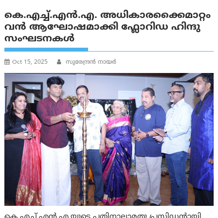
കെ.എച്ച്.എൻ.എ. അധികാരക്കൈമാറ്റം
വൻ ആഘോഷമാക്കി ഫ്ലോറിഡ ഹിന്ദു
സംഘടനകൾ
Oct 15, 2025
സുരേന്ദ്രൻ നായർ
കെ.എച്ച്.എൻ.എ.യുടെ പതിനാലാമതു പ്രസിഡന്റായി