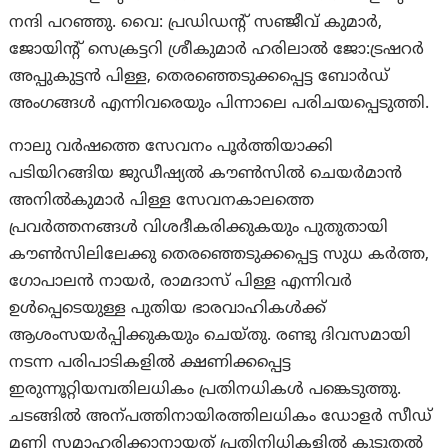
നന്ദി പറഞ്ഞു. വൈ: പ്രഡിഡന്റ് സഞ്ജീവ് കുമാർ,
ജോയിന്റ് സെക്രട്ടറി ശ്രീകുമാർ ഹരിലാൽ ജോ:ട്രഷറർ
അപ്പുകുട്ടൻ പിള്ള, തെരഞ്ഞെടുക്കപ്പെട്ട ബോർഡ്
അംഗങ്ങൾ എന്നിവരെയും പിന്നാലെ പരിചയപ്പെടുത്തി.
നാലു വർഷത്തെ സേവനം പൂർത്തിയാക്കി
പടിയിറങ്ങിയ ജുഡീഷ്യൽ കൗൺസിൽ ചെയർമാൻ
അനിൽകുമാർ പിള്ള സേവനകാലത്തെ
പ്രവർത്തനങ്ങൾ വിശദീകരിക്കുകയും പുതുതായി
കൗൺസിലിലേക്കു തെരഞ്ഞെടുക്കപ്പെട്ട സുധ കർത്ത,
ഗോപാലൻ നായർ, രാമദാസ് പിള്ള എന്നിവർ
ഉൾപ്പെടെയുള്ള പുതിയ ഭാരവാഹികൾക്ക്
ആശംസയർപ്പിക്കുകയും ചെയ്തു. രണ്ടു ദിവസമായി
നടന്ന പരിപാടികളിൽ ക്ഷണിക്കപ്പെട്ട
ഇരുന്നൂറ്റിയമ്പതിലധികം പ്രതിനധികള്‍ പങ്കെടുത്തു.
ചടങ്ങിൽ അന്പത്തിനായിരത്തിലധികം ഡോളർ സീഡ്
മണി സമാഹരിക്കാനായത് പ്രതിനിധികളിൽ കൂടുതൽ