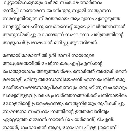
കൂട്ടായ്മകളെയും ധർമ്മ സംരക്ഷണാർത്ഥം
ഒന്നിപ്പിക്കണമെന്ന ജഗത്ഗുരു സ്വാമി സത്യാനന്ദ
സരസ്വതിയുടെ നിരന്തരമായ ആഹ്വാനം ഏറ്റെടുത്ത
ഡാളസ്സിലെ ഹിന്ദു സൊസൈറ്റിയുടെ പ്രവർത്തനങ്ങൾ
അനുസ്മരിച്ചു കൊണ്ടാണ് സംഘടനാ ചരിത്രത്തിന്റെ
താളുകൾ പ്രഭാഷകൻ മറിച്ചു തുടങ്ങിയത്.
രണ്ടായിരാമാണ്ടിൽ ശ്രീ ഭാസി നായരുടെ
അധ്യക്ഷതയിൽ ചേർന്ന കെ.എച്ച്.എസ്.ന്റെ
പൊതുയോഗം അടുത്തവർഷം നോർത്ത് അമേരിക്കൻ
മലയാളി ഹിന്ദു അസോസിയേഷൻ എന്ന പേരിൽ ഒരു
ദേശീയസംഘടനാരൂപീകരണവും ഒരു ഹിന്ദു സംഗമവും
ലക്ഷ്യമിട്ടുള്ള പ്രാരംഭ പ്രവർത്തനങ്ങൾക്ക് പതിനായിരം
ഡോളറിന്റെ പ്രാരംഭഫണ്ടും നേതൃനിരയും രൂപീകരിച്ചു.
സംഘടനാ സംസ്ഥാപനത്തിന്റെ ഉത്തരവാദിത്വം
ഏറ്റെടുത്ത മന്മഥൻ നായർ (ചെയർമാൻ) ടി.എൻ.
നായർ, ഗംഗാധരൻ ആല, ഗോപാല പിള്ള (വൈസ്