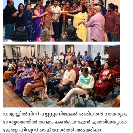
ഡാളസ്സിൽനിന്ന് ഹ്യൂസ്റ്റണിലേക്ക് ശശിധരൻ നായരുടെ
നേതൃത്വത്തിൽ രണ്ടാം കൺവെൻഷൻ എത്തിയപ്പോൾ
കേരള ഹിന്ദുസ് ഓഫ് നോർത്ത് അമേരിക്ക