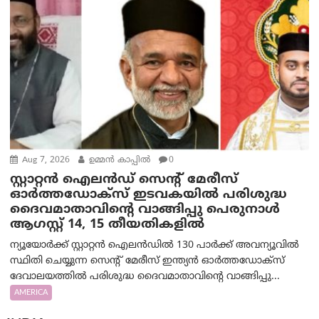
Aug 7, 2026
ഉമ്മന്‍ കാപ്പില്‍
0
സ്റ്റാറ്റൻ ഐലൻഡ് സെന്റ് മേരീസ്
ഓർത്തഡോക്സ് ഇടവകയിൽ പരിശുദ്ധ
ദൈവമാതാവിന്റെ വാങ്ങിപ്പു പെരുനാൾ
ആഗസ്റ്റ് 14, 15 തീയതികളിൽ
ന്യൂയോർക്ക് സ്റ്റാറ്റൻ ഐലൻഡിൽ 130 പാർക്ക് അവന്യൂവിൽ
സ്ഥിതി ചെയ്യുന്ന സെന്റ് മേരീസ് ഇന്ത്യൻ ഓർത്തഡോക്സ്
ദേവാലയത്തിൽ പരിശുദ്ധ ദൈവമാതാവിന്റെ വാങ്ങിപ്പു...
AMERICA