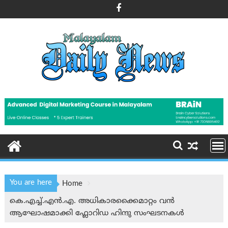
Skip
to
content
You are here
Home
കെ.എച്ച്.എൻ.എ. അധികാരക്കൈമാറ്റം വൻ
ആഘോഷമാക്കി ഫ്ലോറിഡ ഹിന്ദു സംഘടനകൾ