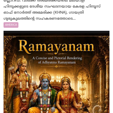
ഫ്ലോറിഡ: വടക്കേ അമേരിക്കയിലെ മലയാളി
ഹിന്ദുക്കളുടെ ദേശീയ സംഘടനയായ കേരള ഹിന്ദൂസ്
ഓഫ് നോർത്ത് അമേരിക്ക (KHNA), ഗായത്രി
ഗുരുകുലത്തിന്റെ സഹകരണത്തോടെ...
AMERICA