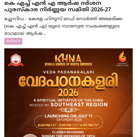
കെ എച്ച് എൻ എ ആർഷ ദർശന
പുരസ്‌കാര നിർണ്ണയ സമിതി 2026-27
ഫ്ലോറിഡ : കേരള ഹിന്ദുസ് ഓഫ് നോർത്ത് അമേരിക്ക
(കെ എച്ച് എൻ എ) യുടെ സാരസ്വത സംരംഭങ്ങളുടെ
ഭാഗമായ ആർഷ...
AMERICA