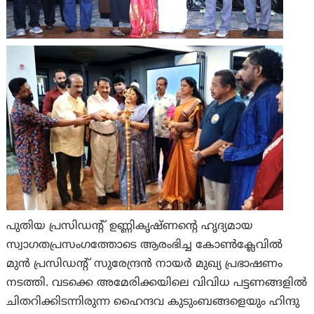
പുതിയ പ്രസിഡന്റ് ഉണ്ണികൃഷ്ണന്റെ ഹൃദ്യമായ
സ്വാഗതപ്രസംഗത്തോടെ ആരംഭിച്ച കോൺക്ലേവിൽ
മുൻ പ്രസിഡന്റ് സുരേന്ദ്രൻ നായർ മുഖ്യ പ്രഭാഷണം
നടത്തി. വടക്കെ അമേരിക്കയിലെ വിവിധ പട്ടണങ്ങളിൽ
ചിതറിക്കിടന്നിരുന്ന ഹൈന്ദവ കുടുംബങ്ങളെയും ഹിന്ദു