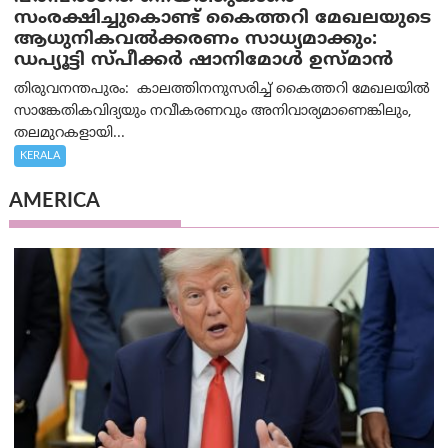
സംരക്ഷിച്ചുകൊണ്ട് കൈത്തറി മേഖലയുടെ
ആധുനികവൽക്കരണം സാധ്യമാക്കും:
ഡപ്യൂട്ടി സ്പീക്കർ ഷാനിമോൾ ഉസ്മാൻ
തിരുവനന്തപുരം: കാലത്തിനനുസരിച്ച് കൈത്തറി മേഖലയിൽ
സാങ്കേതികവിദ്യയും നവീകരണവും അനിവാര്യമാണെങ്കിലും,
തലമുറകളായി...
KERALA
AMERICA