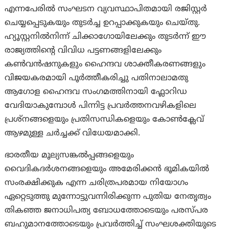
എന്നപേരിൽ സംഘടന വ്യവസ്ഥാപിതമായി രജിസ്റ്റർ
ചെയ്യപ്പെടുകയും തുടർച്ച ഉറപ്പാക്കുകയും ചെയ്തു.
ഹ്യൂസ്റ്റനിൽനിന്ന് ചിക്കാഗോയിലേക്കും തുടർന്ന് ഈ
രാജ്യത്തിന്റെ വിവിധ പട്ടണങ്ങളിലേക്കും
കണ്‍വൻഷനുകളും ഹൈന്ദവ ശാക്തീകരണങ്ങളും
വിജയകരമായി പൂർത്തീകരിച്ചു പതിനാലാമതു
ആഗോള ഹൈന്ദവ സംഗമത്തിനായി ഫ്ലോറിഡ
വേദിയാകുമ്പോൾ പിന്നിട്ട പ്രവർത്തനവഴികളിലെ
പ്രശ്നങ്ങളെയും പ്രതിസന്ധികളെയും കോൺക്ലേവ്‌
ആഴമുള്ള ചർച്ചക്ക് വിധേയമാക്കി.
ഭാരതീയ മൂല്യസങ്കൽപ്പങ്ങളെയും
വൈദികദർശനങ്ങളെയും അമേരിക്കൻ ഭൂമികയിൽ
സംരക്ഷിക്കുക എന്ന ചരിത്രപരമായ നിയോഗം
ഏറ്റെടുത്തു മുന്നോട്ടുവന്നിരിക്കുന്ന പുതിയ നേതൃത്വം
തികഞ്ഞ ജനാധിപത്യ ബോധത്തോടെയും പരസ്പര
ബഹുമാനത്തോടെയും പ്രവർത്തിച്ച് സംഘശക്തിയുടെ