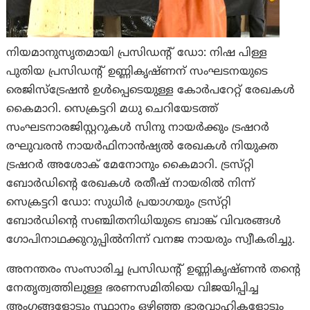
നിയമാനുസൃതമായി പ്രസിഡന്റ് ഡോ: നിഷ പിള്ള
പുതിയ പ്രസിഡന്റ് ഉണ്ണികൃഷ്ണന് സംഘടനയുടെ
രെജിസ്ട്രേഷൻ ഉൾപ്പെടെയുള്ള കോർപറേറ്റ് രേഖകൾ
കൈമാറി. സെക്രട്ടറി മധു ചെറിയേടത്ത്
സംഘടനാരജിസ്റ്ററുകൾ സിനു നായർക്കും ട്രഷറർ
രഘുവരൻ നായർഫിനാൻഷ്യൽ രേഖകൾ നിയുക്ത
ട്രഷറർ അശോക് മേനോനും കൈമാറി. ട്രസ്‌റ്റി
ബോർഡിന്റെ രേഖകൾ രതീഷ് നായരിൽ നിന്ന്
സെക്രട്ടറി ഡോ: സുധിർ പ്രയാഗയും ട്രസ്‌റ്റി
ബോർഡിന്റെ സഞ്ചിതനിധിയുടെ ബാങ്ക് വിവരങ്ങൾ
ഗോപിനാഥക്കുറുപ്പിൽനിന്ന് വനജ നായരും സ്വീകരിച്ചു.
അനന്തരം സംസാരിച്ച പ്രസിഡന്റ് ഉണ്ണികൃഷ്ണൻ തന്റെ
നേതൃത്വത്തിലുള്ള ഭരണസമിതിയെ വിജയിപ്പിച്ച
അംഗങ്ങളോടും സ്ഥാനം ഒഴിഞ്ഞ ഭാരവാഹികളോടും