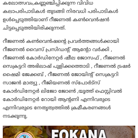
കലോത്സവം,കണ്ണഞ്ചിപ്പിക്കുന്ന വിവിധ
കലാപരിപാടികൾ തുടങ്ങി നിരവധി പരിപാടികൾ
ഉൾപ്പെടുത്തിയാണ് റീജണൽ കണ്‍വെന്‍ഷൻ
ചിട്ടപ്പെടുത്തിയിരിക്കുന്നത്.
റീജണൽ കണ്‍വെന്‍ഷന്റെ പ്രവര്‍ത്തങ്ങള്‍ക്കായി
റീജണൽ വൈസ് പ്രസിഡന്റ് ആന്റോ വർക്കി ,
റീജണൽ കോർഡിനേറ്റർ ഷീല ജോസഫ് , റീജണൽ
സെക്രട്ടറി അഭിലാഷ് പുളിക്കത്തൊടി , റീജണൽ ട്രഷർ
ഷൈമി ജേക്കബ് , റീജണൽ ജോയിന്റ് സെക്രട്ടറി
സാജൻ മാത്യു , റീജിയണൽ സ്പോർട്സ്
കോർഡിനേറ്റർ ലിജോ ജോൺ ,യൂത്ത് ഫെസ്റ്റിവൽ
കോർഡിനേറ്റർ റോയി ആന്റണി എന്നിവരുടെ
എന്നിവരുടെ നേതൃത്വത്തില്‍ ക്രമീകരണങ്ങള്‍
നടക്കുന്നു.