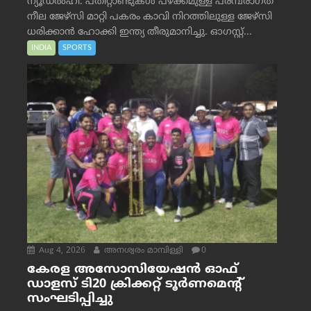
ന്യൂഡൽഹി: പതിറ്റാണ്ടുകൾ പഴക്കമുള്ള പരമ്പരാഗത
നീല ജേഴ്‌സി മാറ്റി പകരം കാവി നിറത്തിലുള്ള ജേഴ്‌സി
ധരിക്കാൻ ഹോക്കി ഇന്ത്യ തീരുമാനിച്ചു. ഓഗസ്റ്റ്...
INDIA
SPORTS
Aug 4, 2026
അനശ്വരം മാമ്പിള്ളി
0
കേരള അസോസിയേഷൻ ഓഫ്
ഡാളസ് ടി20 ക്രിക്കറ്റ് ടൂർണമെന്റ്
സംഘടിപ്പിച്ചു