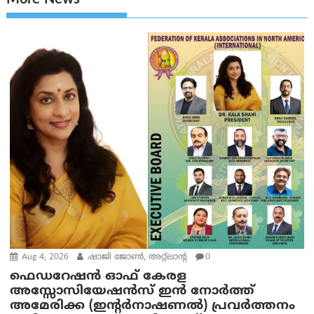
More News
Aug 4, 2026
ഷാജി ജോൺ, അറ്റ്‌ലാന്റ
0
ഫെഡറേഷൻ ഓഫ് കേരള
അസ്സോസിയേഷന്‍സ് ഇന്‍ നോര്‍ത്ത്
അമേരിക്ക (ഇന്റർനാഷണൽ) പ്രവർത്തനം