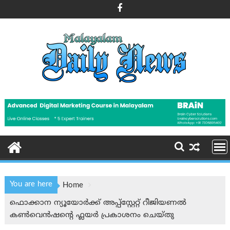
Skip
to
content
You are here
Home
ഫൊക്കാന ന്യൂയോർക്ക് അപ്പ്സ്റ്റേറ്റ് റീജിയണൽ
കൺവെൻഷന്റെ ഫ്ലയര്‍ പ്രകാശനം ചെയ്തു