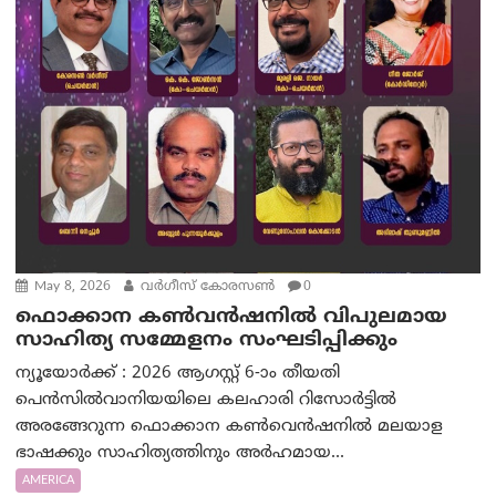
May 8, 2026
വർഗീസ് കോരസൺ
0
ഫൊക്കാന കണ്‍‌വന്‍ഷനില്‍ വിപുലമായ
സാഹിത്യ സമ്മേളനം സംഘടിപ്പിക്കും
ന്യൂയോർക്ക് : 2026 ആഗസ്റ്റ് 6-ാം തീയതി
പെൻസിൽവാനിയയിലെ കലഹാരി റിസോർട്ടിൽ
അരങ്ങേറുന്ന ഫൊക്കാന കൺവെൻഷനിൽ മലയാള
ഭാഷക്കും സാഹിത്യത്തിനും അർഹമായ...
AMERICA