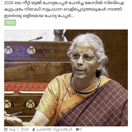
2026 ലെ നീറ്റ്-യുജി ചോദ്യപേപ്പർ ചോർച്ച കേസിൽ സിബിഐ
കുറ്റപത്രം നിരവധി സുപ്രധാന വെളിപ്പെടുത്തലുകൾ നടത്തി.
ഇതൊരു ലളിതമായ ചോദ്യ പേപ്പർ...
INDIA
Aug 7, 2026
പ്രശാന്ത്, ന്യൂഡല്‍ഹി
0