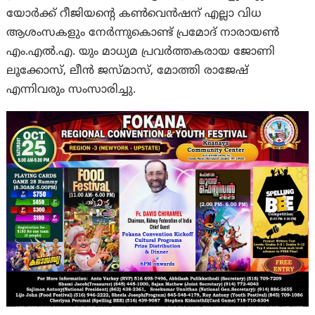
യോർക്ക് റീജിയന്റെ കൺവെൻഷന് എല്ലാ വിധ
ആശംസകളും നേർന്നുകൊണ്ട് പ്രമോദ് നാരായൺ
എം.എൽ.എ. യും മാധ്യമ പ്രവർത്തകരായ ജോണി
ലൂക്കോസ്, ലീൻ ജസ്മാസ്, മോത്തി രാജേഷ്
എന്നിവരും സംസാരിച്ചു.