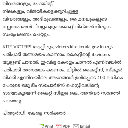
വിവരങ്ങളും, പോയിന്റ്
നിലകളും, വിജയികളെക്കുറിച്ചുള്ള
വിവരങ്ങളും, അഭിമുഖങ്ങളും, ഫൈനലുകളുടെ
സ്ലോമോഷൻ റിവ്യൂകളും കൈറ്റ് വിക്ടേഴ്സിലൂടെ
സംപ്രേഷണം ചെയ്യും.
KITE VICTERS ആപ്പിലും, victers.kite.kerala.gov.in ലും
പരിപാടി തത്സമയം കാണാം. കൈറ്റിന്റെ itsvicters
യൂട്യൂബ് ചാനൽ, ഇ-വിദ്യ കേരളം ചാനൽ എന്നിവയിൽ
പരിപാടി തത്സമയം കാണാം. ലിറ്റിൽ കൈറ്റ്‌സ്, സ്കൂൾ
വിക്കി എന്നിവയിലെ അംഗങ്ങൾ ഉൾപ്പെടെ 100-ലധികം
പേരുടെ ഒരു ടീം സ്‌പോർട്‌സ് ഫെസ്റ്റിവലിന്റെ
ഭാഗമാകുമെന്ന് കൈറ്റ് സിഇഒ കെ. അൻവർ സാദത്ത്
പറഞ്ഞു.
പിആര്‍ഡി, കേരള സര്‍ക്കാര്‍