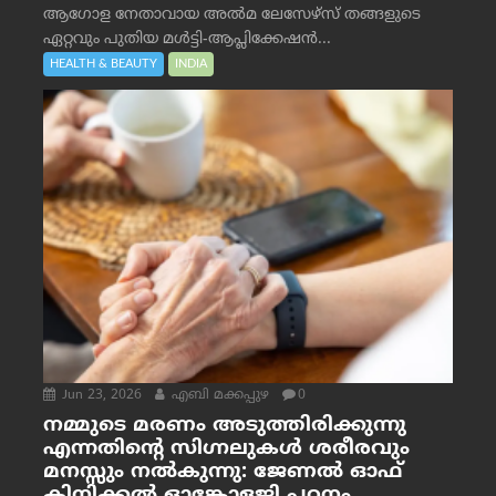
ആഗോള നേതാവായ അൽമ ലേസേഴ്സ് തങ്ങളുടെ
ഏറ്റവും പുതിയ മൾട്ടി-ആപ്ലിക്കേഷൻ...
HEALTH & BEAUTY
INDIA
Jun 23, 2026
എബി മക്കപ്പുഴ
0
നമ്മുടെ മരണം അടുത്തിരിക്കുന്നു
എന്നതിന്റെ സിഗ്നലുകൾ ശരീരവും
മനസ്സും നല്‍കുന്നു: ജേണല്‍ ഓഫ്
ക്ലിനിക്കല്‍ ഓങ്കോളജി പഠനം