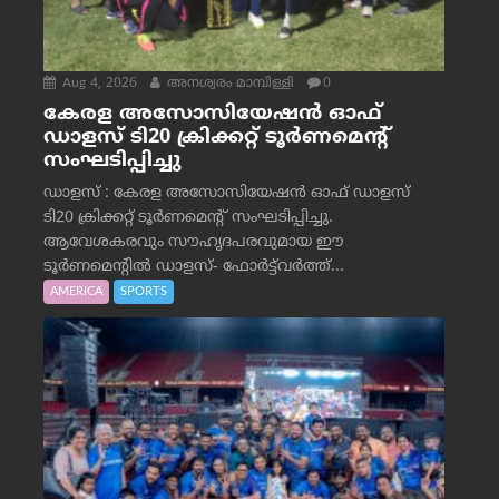
Aug 4, 2026
അനശ്വരം മാമ്പിള്ളി
0
കേരള അസോസിയേഷൻ ഓഫ്
ഡാളസ് ടി20 ക്രിക്കറ്റ് ടൂർണമെന്റ്
സംഘടിപ്പിച്ചു
ഡാളസ് : കേരള അസോസിയേഷൻ ഓഫ് ഡാളസ്
ടി20 ക്രിക്കറ്റ് ടൂർണമെന്റ് സംഘടിപ്പിച്ചു.
ആവേശകരവും സൗഹൃദപരവുമായ ഈ
ടൂർണമെന്റിൽ ഡാളസ്- ഫോർട്ട്‌വര്‍ത്ത്...
AMERICA
SPORTS