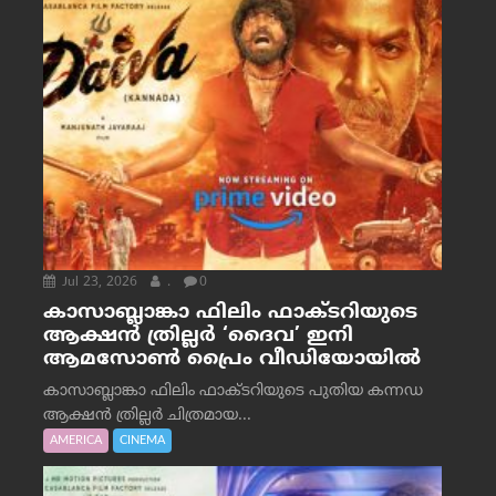
Jul 23, 2026
.
0
കാസാബ്ലാങ്കാ ഫിലിം ഫാക്ടറിയുടെ
ആക്ഷൻ ത്രില്ലർ ‘ദൈവ’ ഇനി
ആമസോൺ പ്രൈം വീഡിയോയിൽ
കാസാബ്ലാങ്കാ ഫിലിം ഫാക്ടറിയുടെ പുതിയ കന്നഡ
ആക്ഷൻ ത്രില്ലർ ചിത്രമായ...
AMERICA
CINEMA