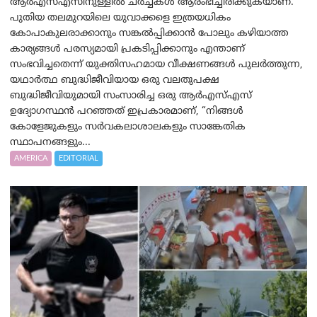
ആർ‌എസ്‌എസിനുള്ളിൽ ചർച്ചകൾ ആരംഭിച്ചിരിക്കുകയാണ്.
പുതിയ തലമുറയിലെ യുവാക്കളെ ഇത്രയധികം
കോപാകുലരാക്കാനും സങ്കൽപ്പിക്കാൻ പോലും കഴിയാത്ത
കാര്യങ്ങൾ പരസ്യമായി പ്രകടിപ്പിക്കാനും എന്താണ്
സംഭവിച്ചതെന്ന് യുക്തിസഹമായ വീക്ഷണങ്ങൾ പുലർത്തുന്ന,
യഥാർത്ഥ ബുദ്ധിജീവിയായ ഒരു വലതുപക്ഷ
ബുദ്ധിജീവിയുമായി സംസാരിച്ച ഒരു ആർ‌എസ്‌എസ്
ഉദ്യോഗസ്ഥൻ പറഞ്ഞത് ഇപ്രകാരമാണ്, “നിങ്ങൾ
കോളേജുകളും സർവകലാശാലകളും സാങ്കേതിക
സ്ഥാപനങ്ങളും...
AMERICA
EDITORIAL