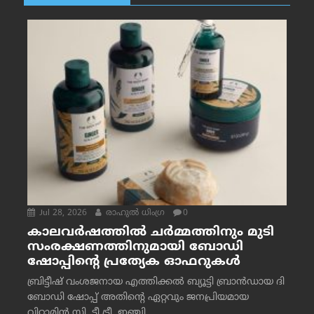
Jul 28, 2026
രാഹുല്‍ ധിംഗ്ര
0
കാലവർഷത്തിൽ ചർമ്മത്തിനും മുടി
സംരക്ഷണത്തിനുമായി ബോഡി
ഷോപ്പിന്റെ പ്രത്യേക ഓഫറുകൾ
ബ്രിട്ടീഷ് വംശജനായ എത്തിക്കൽ ബ്യൂട്ടി ബ്രാൻഡായ ദി
ബോഡി ഷോപ്പ് അതിന്റെ ഏറ്റവും ജനപ്രിയമായ
വിറ്റാമിൻ സി, ടീ ട്രീ, ഇഞ്ചി...