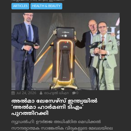
ARTICLES
HEALTH & BEAUTY
Jul 24, 2026
രാഹുല്‍ ധിംഗ്ര
0
അൽമാ ലേസേഴ്സ് ഇന്ത്യയിൽ
‘അൽമാ ഹാർമണി ടിഎം’
പുറത്തിറക്കി
ന്യൂഡൽഹി: ഊർജ്ജ അധിഷ്ഠിത മെഡിക്കൽ
സൗന്ദര്യാത്മക സാങ്കേതിക വിദ്യകളുടെ മേഖലയിലെ