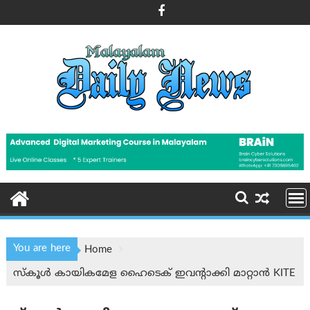
Skip
to
content
You are here
Home
സ്കൂൾ കായികമേള ഹൈടെക് ഇവന്റാക്കി മാറ്റാന്‍ KITE