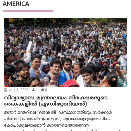
AMERICA
Aug 8, 2026
.
0
വിദ്യാഭ്യാസ മന്ത്രാലയം നിരക്ഷരരുടെ
കൈകളിൽ (എഡിറ്റോറിയല്‍)
ജന്തർ മന്തറിലെ “ജെൻ ജി” പ്രസ്ഥാനത്തിനും സർക്കാർ
പിന്നോട്ട് പോയതിനും ശേഷം, യുവാക്കളെ ഇത്രയധികം
കോപാകുലരാക്കാൻ കാരണമെന്താണെന്ന്