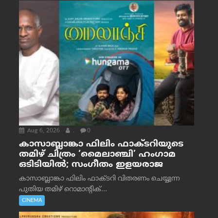
Aug 6, 2026
.
0
കാസാബ്ലാങ്കാ ഫിലിം ഫാക്ടറിയുടെ
തമിഴ് ചിത്രം ‘മൈലാഞ്ചി’ ഹംഗാമ
ഒടിടിയിൽ; സംഗീതം ഇളയരാജ
കാസാബ്ലാങ്കാ ഫിലിം ഫാക്ടറി വിതരണം ചെയ്യുന്ന
പുതിയ തമിഴ് റൊമാന്റിക്...
CINEMA