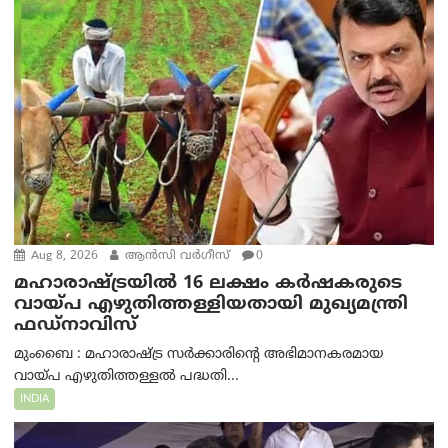
Aug 8, 2026
ആന്‍സി വര്‍ഗീസ്
0
മഹാരാഷ്ട്രയിൽ 16 ലക്ഷം കർഷകരുടെ
വായ്പ എഴുതിത്തള്ളിയതായി മുഖ്യമന്ത്രി
ഫഡ്‌നാവിസ്
മുംബൈ : മഹാരാഷ്ട്ര സർക്കാരിന്റെ അഭിമാനകരമായ
വായ്പ എഴുതിത്തള്ളൽ പദ്ധതി...
INDIA