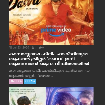
Jul 23, 2026
.
0
കാസാബ്ലാങ്കാ ഫിലിം ഫാക്ടറിയുടെ
ആക്ഷൻ ത്രില്ലർ ‘ദൈവ’ ഇനി
ആമസോൺ പ്രൈം വീഡിയോയിൽ
കാസാബ്ലാങ്കാ ഫിലിം ഫാക്ടറിയുടെ പുതിയ കന്നഡ
ആക്ഷൻ ത്രില്ലർ ചിത്രമായ...
AMERICA
CINEMA