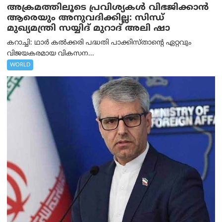
അക്രമത്തിലൂടെ പ്രവിശ്യകൾ വിഭജിക്കാൻ
ആരെയും അനുവദിക്കില്ല: സിന്ധ്
മുഖ്യമന്ത്രി സയ്യിദ് മുറാദ് അലി ഷാ
കറാച്ചി: ഥാർ കൽക്കരി പദ്ധതി പാക്കിസ്താന്റെ ഏറ്റവും
വിജയകരമായ വികസന...
WORLD