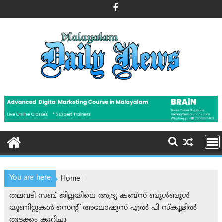
Skip
to
content
You are here
Home
തലവടി സബ് ജില്ലയിലെ ആദ്യ കബ്സ് ബുൾബുൾ
യൂണിറ്റുകൾ സെൻ്റ് അലോഷ്യസ് എൽ പി സ്കൂളിൽ
തുടക്കം കുറിച്ചു