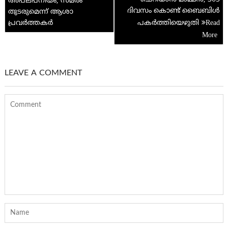
അപലപനീയം; സമരം
ദിവസം കൊണ്ട് ബൈബിള്‍
തുടരുമെന്ന് ആശാ
പ്രവർത്തകർ
പകര്‍ത്തിയെഴുതി
LEAVE A COMMENT