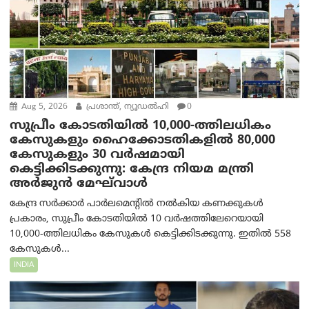
Aug 5, 2026
പ്രശാന്ത്, ന്യൂഡല്‍ഹി
0
സുപ്രീം കോടതിയിൽ 10,000-ത്തിലധികം
കേസുകളും ഹൈക്കോടതികളിൽ 80,000
കേസുകളും 30 വർഷമായി
കെട്ടിക്കിടക്കുന്നു: കേന്ദ്ര നിയമ മന്ത്രി
അര്‍ജുന്‍ മേഘ്‌വാള്‍
കേന്ദ്ര സർക്കാർ പാർലമെന്റിൽ നൽകിയ കണക്കുകൾ
പ്രകാരം, സുപ്രീം കോടതിയിൽ 10 വർഷത്തിലേറെയായി
10,000-ത്തിലധികം കേസുകൾ കെട്ടിക്കിടക്കുന്നു. ഇതിൽ 558
കേസുകൾ...
INDIA