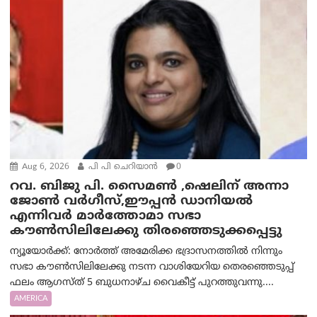
Aug 6, 2026
പി പി ചെറിയാൻ
0
റവ. ബിജു പി. സൈമൺ ,ഷെലിന് അന്നാ
ജോൺ വർഗീസ്,ഈപ്പൻ ഡാനിയൽ
എന്നിവർ മാർത്തോമാ സഭാ
കൗൺസിലിലേക്കു തിരഞ്ഞെടുക്കപ്പെട്ടു
ന്യൂയോർക്ക്: നോർത്ത് അമേരിക്ക ഭദ്രാസനത്തിൽ നിന്നും
സഭാ കൗൺസിലിലേക്കു നടന്ന വാശിയേറിയ തെരഞ്ഞെടുപ്പ്
ഫലം ആഗസ്ത് 5 ബുധനാഴ്ച വൈകീട്ട് പുറത്തുവന്നു....
AMERICA