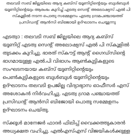
തലവടി സബ് ജില്ലയിലെ ആദ്യ കബ്സ് യൂണിറ്റിൻ്റെയും ബുൾബുൾ
യൂണിറ്റിൻ്റെയും ആരംഭം കുറിച്ച് എടത്വ സെൻ്റ് അലോഷ്യസ് എൽ പി
സ്കൂളിൽ നടന്ന പൊതു സമ്മേളനം എടത്വ ഗ്രാമപഞ്ചായത്ത്
പ്രസിഡന്റ് ആൻസി ബിജോയി ഉദ്ഘാടനം ചെയ്യുന്നു
എടത്വാ : തലവടി സബ് ജില്ലയിലെ ആദ്യ കബ്സ്
യൂണിറ്റ് എടത്വ സെൻ്റ് അലോഷ്യസ് എൽ പി സ്കൂളിൽ
തുടക്കം കുറിച്ചു. ഭാരത് സ്കൗട്ട് ആൻ്റ് ഗൈഡ്സിൻ്റെ
ഭാഗമായുള്ള എൽ.പി വിഭാഗം ആൺകുട്ടികളുടെ
സംഘടനയായ കബ്സ് യൂണിറ്റിൻ്റെയും
പെൺകുട്ടികളുടെ ബുൾബുൾ യൂണിറ്റിൻ്റെയും
ഉദ്ഘാടനം തലവടി ഉപജില്ല വിദ്യാഭ്യാസ ഓഫീസർ എസ്
അശോകൻ നിർവഹിച്ചു. എടത്വ ഗ്രാമ പഞ്ചായത്ത്
പ്രസിഡന്റ് ആൻസി ബിജോയി പൊതു സമ്മേളനം
ഉദ്ഘാടനം ചെയ്തു.
സ്ക്കൂൾ മാനേജർ ഫാദർ ഫിലിപ്പ് വൈക്കത്തുകാരൻ
അധ്യക്ഷത വഹിച്ചു. എൽഎസ്എസ് വിജയികൾക്കുള്ള