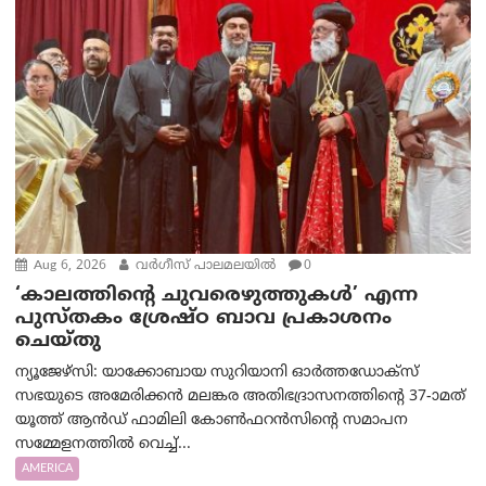
Aug 6, 2026
വര്‍ഗീസ് പാലമലയില്‍
0
‘കാലത്തിന്‍റെ ചുവരെഴുത്തുകള്‍’ എന്ന
പുസ്തകം ശ്രേഷ്ഠ ബാവ പ്രകാശനം
ചെയ്തു
ന്യൂജേഴ്സി: യാക്കോബായ സുറിയാനി ഓര്‍ത്തഡോക്സ്
സഭയുടെ അമേരിക്കന്‍ മലങ്കര അതിഭദ്രാസനത്തിന്‍റെ 37-ാമത്
യൂത്ത് ആന്‍ഡ് ഫാമിലി കോണ്‍ഫറന്‍സിന്‍റെ സമാപന
സമ്മേളനത്തില്‍ വെച്ച്...
AMERICA