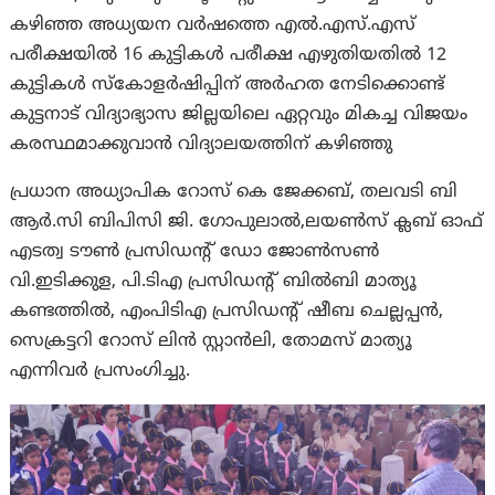
കഴിഞ്ഞ അധ്യയന വർഷത്തെ എൽ.എസ്.എസ്
പരീക്ഷയിൽ 16 കുട്ടികൾ പരീക്ഷ എഴുതിയതിൽ 12
കുട്ടികൾ സ്കോളർഷിപ്പിന് അർഹത നേടിക്കൊണ്ട്
കുട്ടനാട് വിദ്യാഭ്യാസ ജില്ലയിലെ ഏറ്റവും മികച്ച വിജയം
കരസ്ഥമാക്കുവാൻ വിദ്യാലയത്തിന് കഴിഞ്ഞു
പ്രധാന അധ്യാപിക റോസ് കെ ജേക്കബ്, തലവടി ബി
ആർ.സി ബിപിസി ജി. ഗോപുലാൽ,ലയൺസ് ക്ലബ് ഓഫ്
എടത്വ ടൗൺ പ്രസിഡൻ്റ് ഡോ ജോൺസൺ
വി.ഇടിക്കുള, പി.ടിഎ പ്രസിഡൻ്റ് ബിൽബി മാത്യൂ
കണ്ടത്തിൽ, എംപിടിഎ പ്രസിഡന്റ് ഷീബ ചെല്ലപ്പൻ,
സെക്രട്ടറി റോസ് ലിൻ സ്റ്റാൻലി, തോമസ് മാത്യൂ
എന്നിവർ പ്രസംഗിച്ചു.