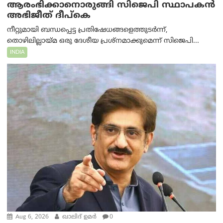
ആരംഭിക്കാനൊരുങ്ങി സിജെപി സ്ഥാപകന്‍
അഭിജീത് ദീപ്കെ
നീറ്റുമായി ബന്ധപ്പെട്ട പ്രതിഷേധങ്ങളെത്തുടർന്ന്,
തൊഴിലില്ലായ്മ ഒരു ദേശീയ പ്രശ്നമാക്കുമെന്ന് സിജെപി...
INDIA
Aug 6, 2026
ഖാലിദ് ഉമര്‍
0