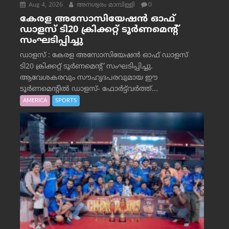
Aug 4, 2026
അനശ്വരം മാമ്പിള്ളി
0
കേരള അസോസിയേഷൻ ഓഫ്
ഡാളസ് ടി20 ക്രിക്കറ്റ് ടൂർണമെന്റ്
സംഘടിപ്പിച്ചു
ഡാളസ് : കേരള അസോസിയേഷൻ ഓഫ് ഡാളസ്
ടി20 ക്രിക്കറ്റ് ടൂർണമെന്റ് സംഘടിപ്പിച്ചു.
ആവേശകരവും സൗഹൃദപരവുമായ ഈ
ടൂർണമെന്റിൽ ഡാളസ്- ഫോർട്ട്‌വര്‍ത്ത്...
AMERICA
SPORTS