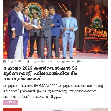
Aug 6, 2026
സുമോദ് തോമസ് നെല്ലിക്കാല
0
ഫോമാ 2026 കൺവെൻഷൻ 56
ടൂർണമെന്റ്: ഫിലഡൽഫിയ ടീം
ചാമ്പ്യൻമാരായി
ഹൂസ്റ്റൺ : ഫോമാ (FOMAA) 2026 ഹൂസ്റ്റൺ കൺവെൻഷന്റെ
ഭാഗമായി j സംഘടിപ്പിച്ച 56 ടൂർണമെന്റ് ആവേശകരമായ
മത്സരങ്ങൾക്ക് സാക്ഷ്യം വഹിച്ചു....
AMERICA