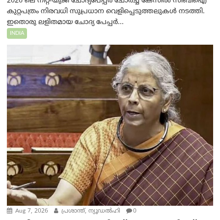
2026 ലെ നീറ്റ്-യുജി ചോദ്യപേപ്പർ ചോർച്ച കേസിൽ സിബിഐ
കുറ്റപത്രം നിരവധി സുപ്രധാന വെളിപ്പെടുത്തലുകൾ നടത്തി.
ഇതൊരു ലളിതമായ ചോദ്യ പേപ്പർ...
INDIA
Aug 7, 2026
പ്രശാന്ത്, ന്യൂഡല്‍ഹി
0