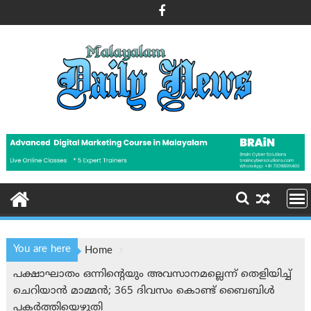
Skip
to
content
You are here
Home
പക്ഷാഘാതം ഒന്നിന്റെയും അവസാനമല്ലെന്ന് തെളിയിച്ച്
ചെറിയാൻ മാമ്മൻ; 365 ദിവസം കൊണ്ട് ബൈബിള്‍
പകര്‍ത്തിയെഴുതി