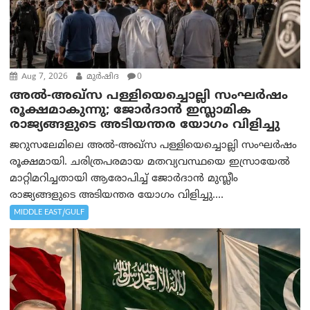
Aug 7, 2026
മുര്‍ഷിദ
0
അൽ-അഖ്‌സ പള്ളിയെച്ചൊല്ലി സംഘർഷം
രൂക്ഷമാകുന്നു; ജോർദാൻ ഇസ്ലാമിക
രാജ്യങ്ങളുടെ അടിയന്തര യോഗം വിളിച്ചു
ജറുസലേമിലെ അൽ-അഖ്‌സ പള്ളിയെച്ചൊല്ലി സംഘർഷം
രൂക്ഷമായി. ചരിത്രപരമായ മതവ്യവസ്ഥയെ ഇസ്രായേൽ
മാറ്റിമറിച്ചതായി ആരോപിച്ച് ജോർദാൻ മുസ്ലീം
രാജ്യങ്ങളുടെ അടിയന്തര യോഗം വിളിച്ചു....
MIDDLE EAST/GULF