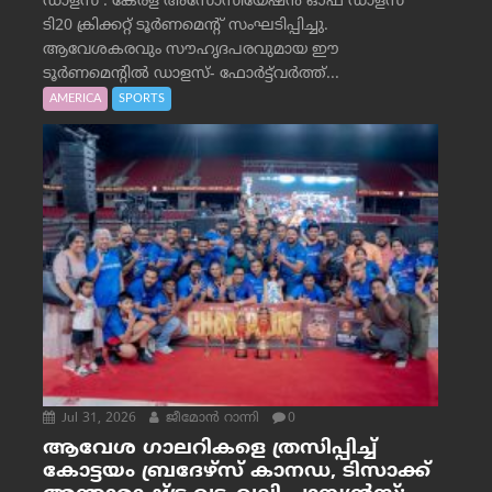
ഡാളസ് : കേരള അസോസിയേഷൻ ഓഫ് ഡാളസ്
ടി20 ക്രിക്കറ്റ് ടൂർണമെന്റ് സംഘടിപ്പിച്ചു.
ആവേശകരവും സൗഹൃദപരവുമായ ഈ
ടൂർണമെന്റിൽ ഡാളസ്- ഫോർട്ട്‌വര്‍ത്ത്...
AMERICA
SPORTS
Jul 31, 2026
ജീമോന്‍ റാന്നി
0
ആവേശ ഗാലറികളെ ത്രസിപ്പിച്ച്
കോട്ടയം ബ്രദേഴ്‌സ് കാനഡ, ടിസാക്ക്