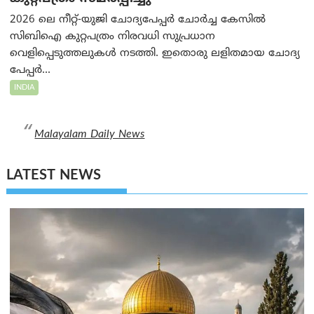
2026 ലെ നീറ്റ്-യുജി ചോദ്യപേപ്പർ ചോർച്ച കേസിൽ
സിബിഐ കുറ്റപത്രം നിരവധി സുപ്രധാന
വെളിപ്പെടുത്തലുകൾ നടത്തി. ഇതൊരു ലളിതമായ ചോദ്യ
പേപ്പർ...
INDIA
Malayalam Daily News
LATEST NEWS