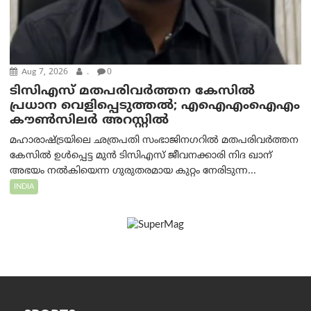
Aug 7, 2026
.
0
ടിസിഎസ് മതപരിവർത്തന കേസിൽ
പ്രധാന വെളിപ്പെടുത്തൽ; എഐഎംഐഎം
കൗൺസിലർ അറസ്റ്റിൽ
മഹാരാഷ്ട്രയിലെ ഛത്രപതി സംഭാജിനഗറിൽ മതപരിവർത്തന
കേസിൽ ഉൾപ്പെട്ട മുൻ ടിസിഎസ് ജീവനക്കാരി നിദ ഖാന്
അഭയം നൽകിയെന്ന ഗുരുതരമായ കുറ്റം നേരിടുന്ന...
INDIA