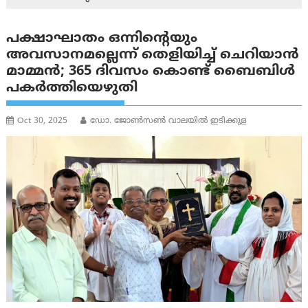
പക്ഷാഘാതം ഒന്നിന്റെയും
അവസാനമല്ലെന്ന് തെളിയിച്ച് ചെറിയാൻ
മാമ്മൻ; 365 ദിവസം കൊണ്ട് ബൈബിള്‍
പകര്‍ത്തിയെഴുതി
Oct 30, 2025
ഡോ. ജോൺസൺ വാലയിൽ ഇടിക്കുള