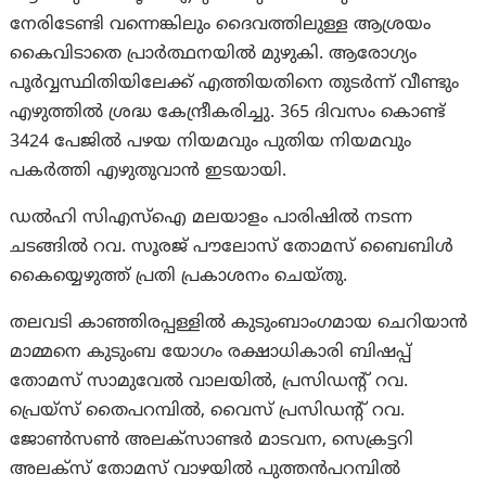
നേരിടേണ്ടി വന്നെങ്കിലും ദൈവത്തിലുള്ള ആശ്രയം
കൈവിടാതെ പ്രാർത്ഥനയിൽ മുഴുകി. ആരോഗ്യം
പൂർവ്വസ്ഥിതിയിലേക്ക് എത്തിയതിനെ തുടര്‍ന്ന് വീണ്ടും
എഴുത്തിൽ ശ്രദ്ധ കേന്ദ്രീകരിച്ചു. 365 ദിവസം കൊണ്ട്
3424 പേജില്‍ പഴയ നിയമവും പുതിയ നിയമവും
പകർത്തി എഴുതുവാൻ ഇടയായി.
ഡൽഹി സിഎസ്ഐ മലയാളം പാരിഷിൽ നടന്ന
ചടങ്ങിൽ റവ. സൂരജ് പൗലോസ് തോമസ് ബൈബിൾ
കൈയ്യെഴുത്ത് പ്രതി പ്രകാശനം ചെയ്തു.
തലവടി കാഞ്ഞിരപ്പള്ളിൽ കുടുംബാംഗമായ ചെറിയാന്‍
മാമ്മനെ കുടുംബ യോഗം രക്ഷാധികാരി ബിഷപ്പ്
തോമസ് സാമുവേൽ വാലയിൽ, പ്രസിഡന്റ് റവ.
പ്രെയ്സ് തൈപറമ്പിൽ, വൈസ് പ്രസിഡന്റ് റവ.
ജോൺസൺ അലക്സാണ്ടർ മാടവന, സെക്രട്ടറി
അലക്സ് തോമസ് വാഴയിൽ പുത്തൻപറമ്പിൽ