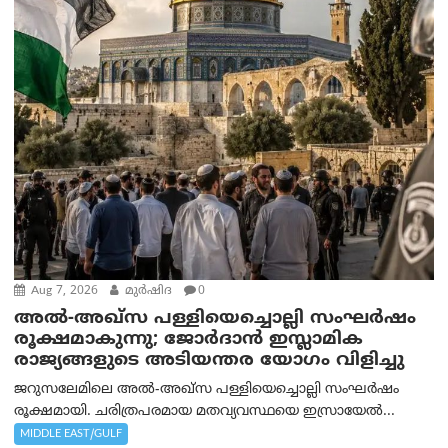
Aug 7, 2026
മുര്‍ഷിദ
0
അൽ-അഖ്‌സ പള്ളിയെച്ചൊല്ലി സംഘർഷം
രൂക്ഷമാകുന്നു; ജോർദാൻ ഇസ്ലാമിക
രാജ്യങ്ങളുടെ അടിയന്തര യോഗം വിളിച്ചു
ജറുസലേമിലെ അൽ-അഖ്‌സ പള്ളിയെച്ചൊല്ലി സംഘർഷം
രൂക്ഷമായി. ചരിത്രപരമായ മതവ്യവസ്ഥയെ ഇസ്രായേൽ...
MIDDLE EAST/GULF