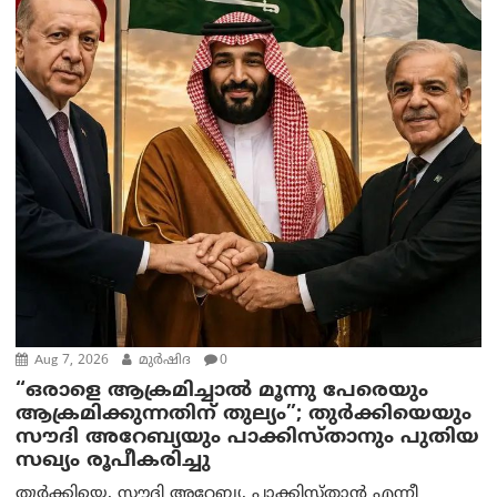
Aug 7, 2026
മുര്‍ഷിദ
0
“ഒരാളെ ആക്രമിച്ചാല്‍ മൂന്നു പേരെയും
ആക്രമിക്കുന്നതിന് തുല്യം”; തുർക്കിയെയും
സൗദി അറേബ്യയും പാക്കിസ്താനും പുതിയ
സഖ്യം രൂപീകരിച്ചു
തുർക്കിയെ, സൗദി അറേബ്യ, പാക്കിസ്താന്‍ എന്നീ