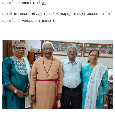
എന്നിവർ അഭിനന്ദിച്ചു.
ഒബി, ബോബിൻ എന്നിവർ മക്കളും സജു ( യുകെ), ലിജി
എന്നിവർ മരുമക്കളുമാണ്.