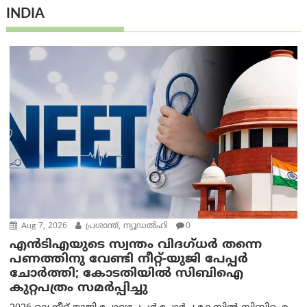
INDIA
Aug 7, 2026
പ്രശാന്ത്, ന്യൂഡല്‍ഹി
0
എൻ‌ടി‌എയുടെ സ്വന്തം വിദഗ്ധർ തന്നെ
പണത്തിനു വേണ്ടി നീറ്റ്-യു‌ജി പേപ്പർ
ചോർത്തി; കോടതിയില്‍ സിബിഐ
കുറ്റപത്രം സമര്‍പ്പിച്ചു