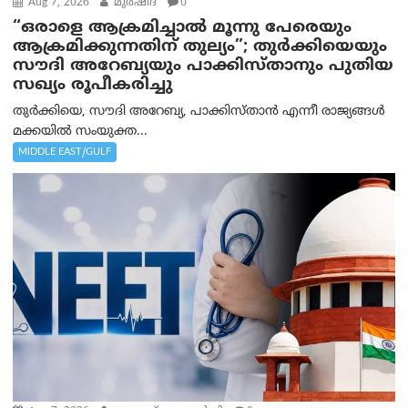
Aug 7, 2026
മുര്‍ഷിദ
0
“ഒരാളെ ആക്രമിച്ചാല്‍ മൂന്നു പേരെയും
ആക്രമിക്കുന്നതിന് തുല്യം”; തുർക്കിയെയും
സൗദി അറേബ്യയും പാക്കിസ്താനും പുതിയ
സഖ്യം രൂപീകരിച്ചു
തുർക്കിയെ, സൗദി അറേബ്യ, പാക്കിസ്താന്‍ എന്നീ രാജ്യങ്ങൾ
മക്കയിൽ സംയുക്ത...
MIDDLE EAST/GULF