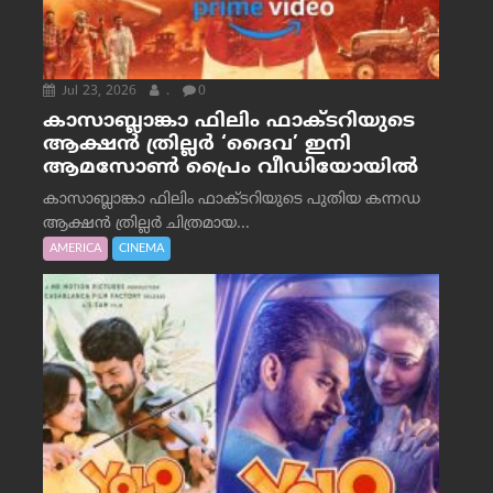
Jul 23, 2026
.
0
കാസാബ്ലാങ്കാ ഫിലിം ഫാക്ടറിയുടെ
ആക്ഷൻ ത്രില്ലർ ‘ദൈവ’ ഇനി
ആമസോൺ പ്രൈം വീഡിയോയിൽ
കാസാബ്ലാങ്കാ ഫിലിം ഫാക്ടറിയുടെ പുതിയ കന്നഡ
ആക്ഷൻ ത്രില്ലർ ചിത്രമായ...
AMERICA
CINEMA