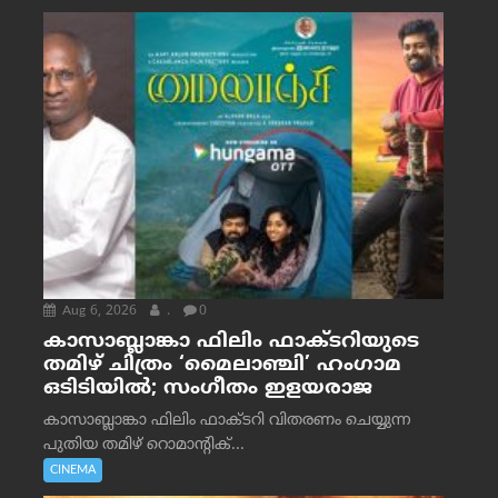
Aug 6, 2026
.
0
കാസാബ്ലാങ്കാ ഫിലിം ഫാക്ടറിയുടെ
തമിഴ് ചിത്രം ‘മൈലാഞ്ചി’ ഹംഗാമ
ഒടിടിയിൽ; സംഗീതം ഇളയരാജ
കാസാബ്ലാങ്കാ ഫിലിം ഫാക്ടറി വിതരണം ചെയ്യുന്ന
പുതിയ തമിഴ് റൊമാന്റിക്...
CINEMA