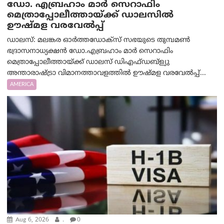
ഡോ. എബ്രഹാം മാർ സെറാഫിം
മെത്രാപ്പോലീത്തായ്ക്ക് ഡാലസിൽ
ഊഷ്മള വരവേൽപ്പ്
ഡാലസ്: മലങ്കര ഓർത്തഡോക്സ് സഭയുടെ തുമ്പമൺ
ഭദ്രാസനാധ്യക്ഷൻ ഡോ.എബ്രഹാം മാർ സെറാഫിം
മെത്രാപ്പോലീത്തായ്ക്ക് ഡാലസ് ഡിഎഫ്ഡബ്ള്യു
അന്താരാഷ്ട്രാ വിമാനത്താവളത്തിൽ ഊഷ്മള വരവേൽപ്പ്...
AMERICA
Aug 6, 2026
.
0