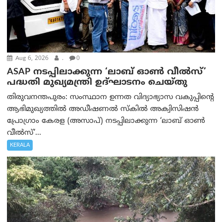
Aug 6, 2026
.
0
ASAP നടപ്പിലാക്കുന്ന ‘ലാബ് ഓൺ വീൽസ്’
പദ്ധതി മുഖ്യമന്ത്രി ഉദ്ഘാടനം ചെയ്തു
തിരുവനന്തപുരം: സംസ്ഥാന ഉന്നത വിദ്യാഭ്യാസ വകുപ്പിന്റെ
ആഭിമുഖ്യത്തിൽ അഡീഷണൽ സ്കിൽ അക്വിസിഷൻ
പ്രോഗ്രാം കേരള (അസാപ്) നടപ്പിലാക്കുന്ന ‘ലാബ് ഓൺ
വീൽസ്’...
KERALA