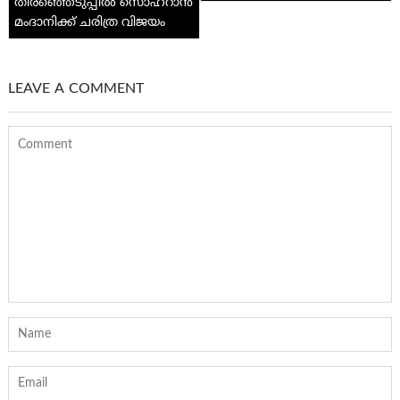
തിരഞ്ഞെടുപ്പിൽ സൊഹ്‌റാൻ
മംദാനിക്ക് ചരിത്ര വിജയം
LEAVE A COMMENT