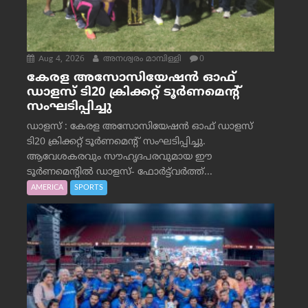
Aug 4, 2026
അനശ്വരം മാമ്പിള്ളി
0
കേരള അസോസിയേഷൻ ഓഫ്
ഡാളസ് ടി20 ക്രിക്കറ്റ് ടൂർണമെന്റ്
സംഘടിപ്പിച്ചു
ഡാളസ് : കേരള അസോസിയേഷൻ ഓഫ് ഡാളസ്
ടി20 ക്രിക്കറ്റ് ടൂർണമെന്റ് സംഘടിപ്പിച്ചു.
ആവേശകരവും സൗഹൃദപരവുമായ ഈ
ടൂർണമെന്റിൽ ഡാളസ്- ഫോർട്ട്‌വര്‍ത്ത്...
AMERICA
SPORTS