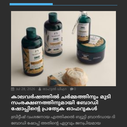
Jul 28, 2026
രാഹുല്‍ ധിംഗ്ര
0
കാലവർഷത്തിൽ ചർമ്മത്തിനും മുടി
സംരക്ഷണത്തിനുമായി ബോഡി
ഷോപ്പിന്റെ പ്രത്യേക ഓഫറുകൾ
ബ്രിട്ടീഷ് വംശജനായ എത്തിക്കൽ ബ്യൂട്ടി ബ്രാൻഡായ ദി
ബോഡി ഷോപ്പ് അതിന്റെ ഏറ്റവും ജനപ്രിയമായ