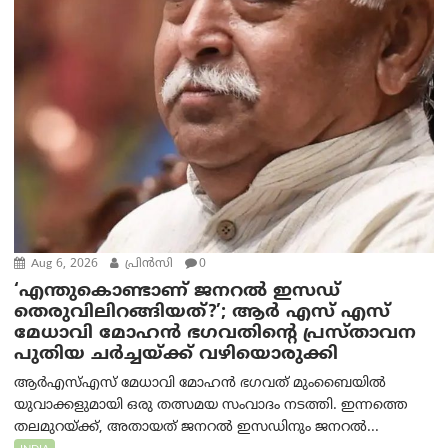
Aug 6, 2026
പ്രിന്‍സി
0
‘എന്തുകൊണ്ടാണ് ജനറൽ ഇസഡ്
തെരുവിലിറങ്ങിയത്?’; ആര്‍ എസ് എസ്
മേധാവി മോഹൻ ഭഗവതിന്റെ പ്രസ്താവന
പുതിയ ചര്‍ച്ചയ്ക്ക് വഴിയൊരുക്കി
ആർ‌എസ്‌എസ് മേധാവി മോഹൻ ഭഗവത് മുംബൈയിൽ
യുവാക്കളുമായി ഒരു തത്സമയ സംവാദം നടത്തി. ഇന്നത്തെ
തലമുറയ്ക്ക്, അതായത് ജനറൽ ഇസഡിനും ജനറൽ...