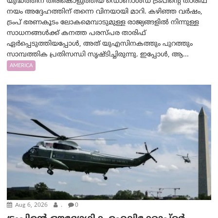
യുദ്ധത്തിന് തിരികൊളുത്തിയ ഡൊണാൾഡ് ട്രംപിന്റെ താരിഫ്
നയം അദ്ദേഹത്തിന് തന്നെ വിനയായി മാറി. കഴിഞ്ഞ വർഷം,
ട്രംപ് ഭരണകൂടം ലോകമെമ്പാടുമുള്ള രാജ്യങ്ങളിൽ നിന്നുള്ള
സാധനങ്ങൾക്ക് കനത്ത പരസ്പര താരിഫ്
ഏർപ്പെടുത്തിയപ്പോൾ, അത് യുഎസിനകത്തും പുറത്തും
സാമ്പത്തിക പ്രതിസന്ധി സൃഷ്ടിച്ചിരുന്നു. ഇപ്പോൾ, ആ...
AMERICA
Aug 6, 2026
.
0