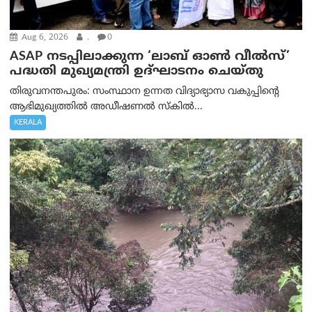
Aug 6, 2026
.
0
ASAP നടപ്പിലാക്കുന്ന ‘ലാബ് ഓൺ വീൽസ്’
പദ്ധതി മുഖ്യമന്ത്രി ഉദ്ഘാടനം ചെയ്തു
തിരുവനന്തപുരം: സംസ്ഥാന ഉന്നത വിദ്യാഭ്യാസ വകുപ്പിന്റെ
ആഭിമുഖ്യത്തിൽ അഡീഷണൽ സ്കിൽ...
KERALA