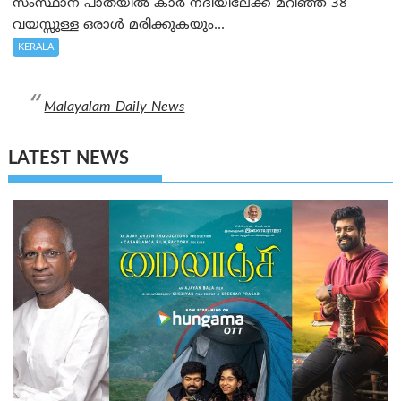
സംസ്ഥാന പാതയിൽ കാർ നദിയിലേക്ക് മറിഞ്ഞ് 38
വയസ്സുള്ള ഒരാൾ മരിക്കുകയും...
KERALA
Malayalam Daily News
LATEST NEWS