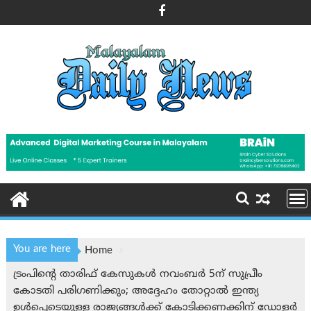
Skip
to
content
You are here
Home
ട്രംപിന്റെ താരിഫ് കേസുകള്‍ നവംബര്‍ 5ന് സുപ്രീം
കോടതി പരിഗണിക്കും; അദ്ദേഹം തോറ്റാൽ ഇന്ത്യ
ഉൾപ്പെടെയുള്ള രാജ്യങ്ങൾക്ക് കോടിക്കണക്കിന് ഡോളർ