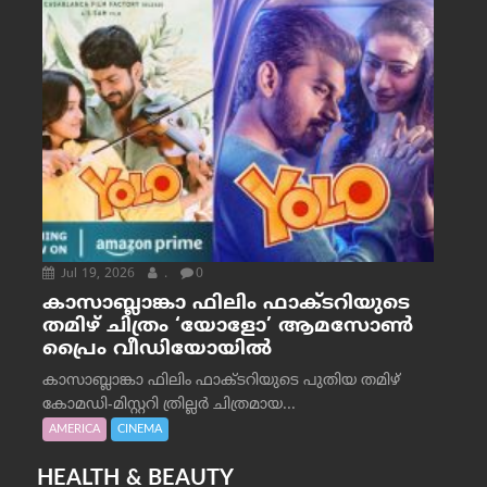
Jul 19, 2026
.
0
കാസാബ്ലാങ്കാ ഫിലിം ഫാക്ടറിയുടെ
തമിഴ് ചിത്രം ‘യോളോ’ ആമസോൺ
പ്രൈം വീഡിയോയിൽ
കാസാബ്ലാങ്കാ ഫിലിം ഫാക്ടറിയുടെ പുതിയ തമിഴ്
കോമഡി-മിസ്റ്ററി ത്രില്ലർ ചിത്രമായ...
AMERICA
CINEMA
HEALTH & BEAUTY