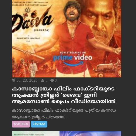
Jul 23, 2026
.
0
കാസാബ്ലാങ്കാ ഫിലിം ഫാക്ടറിയുടെ
ആക്ഷൻ ത്രില്ലർ ‘ദൈവ’ ഇനി
ആമസോൺ പ്രൈം വീഡിയോയിൽ
കാസാബ്ലാങ്കാ ഫിലിം ഫാക്ടറിയുടെ പുതിയ കന്നഡ
ആക്ഷൻ ത്രില്ലർ ചിത്രമായ...
AMERICA
CINEMA