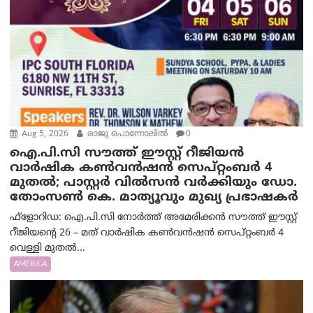
Aug 5, 2026
രാജു പൊന്നോലിൽ
0
ഐ.പി.സി സൗത്ത് ഈസ്റ്റ് റീജിയൻ
വാർഷിക കൺവൻഷൻ സെപ്റ്റംബർ 4
മുതൽ; പാസ്റ്റർ വിൽസൻ വർക്കിയും ഡോ.
തോംസൺ കെ. മാത്യൂവും മുഖ്യ പ്രഭാഷകർ
ഫ്ളോറിഡ: ഐ.പി.സി നോർത്ത് അമേരിക്കൻ സൗത്ത് ഈസ്റ്റ്
റീജിയന്റെ 26 – മത് വാർഷിക കൺവൻഷൻ സെപ്റ്റംബർ 4
വെള്ളി മുതൽ...
AMERICA