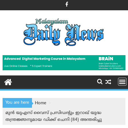
Skip
to
content
You are here
Home
മുൻ യുഎസ് വൈസ് പ്രസിഡന്റും ഇറാഖ് യുദ്ധ
തന്ത്രജ്ഞനുമായ ഡിക്ക് ചെനി (84) അന്തരിച്ചു