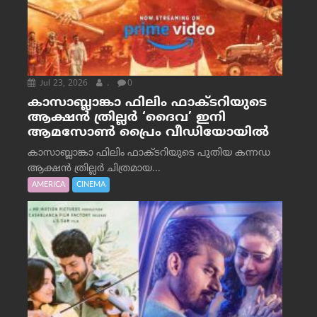
Jul 23, 2026
.
0
കാസാബ്ലാങ്കാ ഫിലിം ഫാക്ടറിയുടെ
ആക്ഷൻ ത്രില്ലർ ‘ദൈവ’ ഇനി
ആമസോൺ പ്രൈം വീഡിയോയിൽ
കാസാബ്ലാങ്കാ ഫിലിം ഫാക്ടറിയുടെ പുതിയ കന്നഡ
ആക്ഷൻ ത്രില്ലർ ചിത്രമായ...
AMERICA
CINEMA