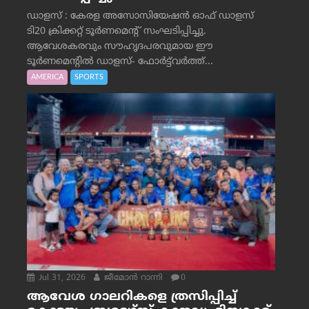
ഡാളസ് : കേരള അസോസിയേഷൻ ഓഫ് ഡാളസ്
ടി20 ക്രിക്കറ്റ് ടൂർണമെന്റ് സംഘടിപ്പിച്ചു.
ആവേശകരവും സൗഹൃദപരവുമായ ഈ
ടൂർണമെന്റിൽ ഡാളസ്- ഫോർട്ട്‌വര്‍ത്ത്...
AMERICA
SPORTS
Jul 31, 2026
ജീമോന്‍ റാന്നി
0
ആവേശ ഗാലറികളെ ത്രസിപ്പിച്ച്