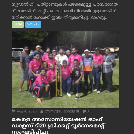
ന്യൂഡൽഹി: പതിറ്റാണ്ടുകൾ പഴക്കമുള്ള പരമ്പരാഗത
നീല ജേഴ്‌സി മാറ്റി പകരം കാവി നിറത്തിലുള്ള ജേഴ്‌സി
ധരിക്കാൻ ഹോക്കി ഇന്ത്യ തീരുമാനിച്ചു. ഓഗസ്റ്റ്...
INDIA
SPORTS
Aug 4, 2026
അനശ്വരം മാമ്പിള്ളി
0
കേരള അസോസിയേഷൻ ഓഫ്
ഡാളസ് ടി20 ക്രിക്കറ്റ് ടൂർണമെന്റ്
സംഘടിപ്പിച്ചു