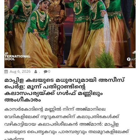
Aug 6, 2026
.
0
മാപ്പിള കലയുടെ മധുരവുമായി അസീസ്
പെർള; മൂന്ന് പതിറ്റാണ്ടിന്റെ
കലാസപര്യയ്ക്ക് ഗൾഫ് മണ്ണിലും
അംഗീകാരം
കാസർകോടിന്റെ മണ്ണിൽ നിന്ന് അജ്മാനിലെ
വേദികളിലേക്ക് നൂറുകണക്കിന് കലാപ്രതിഭകൾക്ക്
വഴികാട്ടിയായ കലാപരിശീലകൻ അജ്മാൻ: മാപ്പിള
കലയുടെ പൈതൃകവും പാരമ്പര്യവും തലമുറകളിലേക്ക്
പകർന്നു...