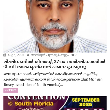
Aug 5, 2026
അബ്ദുൾ പുന്നയൂർക്കുളം
0
മിഷിഗണിൽ മിലന്റെ 27-ാം വാർഷികത്തിൽ
ടി.ഡി രാമകൃഷ്ണൻ പങ്കെടുക്കുന്നു
മലയാള നോവൽ ചരിത്രത്തിൽ കോളിളക്കങ്ങൾ സൃഷ്ടിച്ച
പ്രശസ്‌ത എഴുത്തുകാരൻ ടി.ഡി രാമകൃഷ്ണൻ മില( Michigan
literary association of North America)...
AMERICA