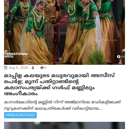
Aug 6, 2026
.
0
മാപ്പിള കലയുടെ മധുരവുമായി അസീസ്
പെർള; മൂന്ന് പതിറ്റാണ്ടിന്റെ
കലാസപര്യയ്ക്ക് ഗൾഫ് മണ്ണിലും
അംഗീകാരം
കാസർകോടിന്റെ മണ്ണിൽ നിന്ന് അജ്മാനിലെ വേദികളിലേക്ക്
നൂറുകണക്കിന് കലാപ്രതിഭകൾക്ക് വഴികാട്ടിയായ...
MIDDLE EAST/GULF