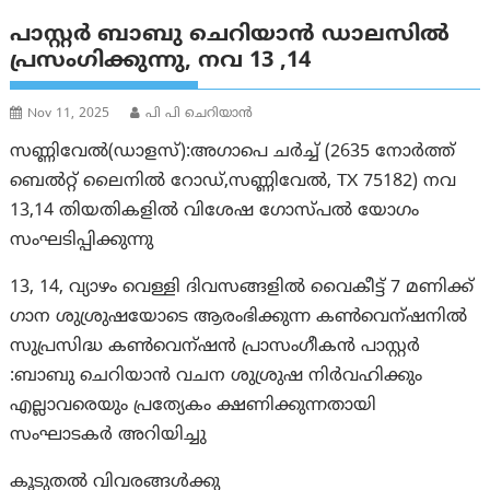
പാസ്റ്റർ ബാബു ചെറിയാൻ ഡാലസിൽ
പ്രസംഗിക്കുന്നു, നവ 13 ,14
Nov 11, 2025
പി പി ചെറിയാൻ
സണ്ണിവേൽ(ഡാളസ്):അഗാപെ ചർച്ച് (2635 നോർത്ത്
ബെൽറ്റ് ലൈനിൽ റോഡ്,സണ്ണിവേൽ, TX 75182) നവ
13,14 തിയതികളിൽ വിശേഷ ഗോസ്പൽ യോഗം
സംഘടിപ്പിക്കുന്നു
13, 14, വ്യാഴം വെള്ളി ദിവസങ്ങളിൽ വൈകീട്ട് 7 മണിക്ക്
ഗാന ശുശ്രുഷയോടെ ആരംഭിക്കുന്ന കൺവെന്ഷനിൽ
സുപ്രസിദ്ധ കൺവെന്ഷൻ പ്രാസംഗീകൻ പാസ്റ്റർ
:ബാബു ചെറിയാൻ വചന ശുശ്രുഷ നിർവഹിക്കും
എല്ലാവരെയും പ്രത്യേകം ക്ഷണിക്കുന്നതായി
സംഘാടകർ അറിയിച്ചു
കൂടുതൽ വിവരങ്ങൾക്കു