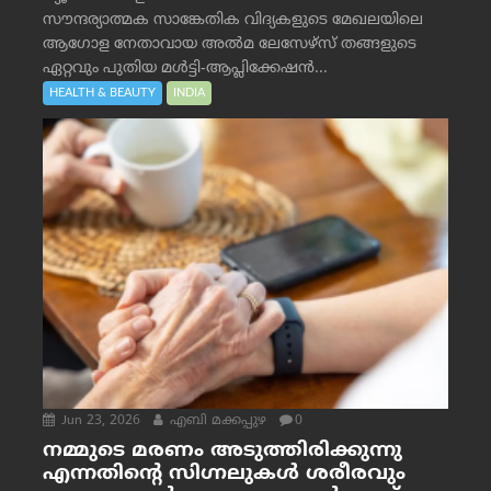
സൗന്ദര്യാത്മക സാങ്കേതിക വിദ്യകളുടെ മേഖലയിലെ
ആഗോള നേതാവായ അൽമ ലേസേഴ്സ് തങ്ങളുടെ
ഏറ്റവും പുതിയ മൾട്ടി-ആപ്ലിക്കേഷൻ...
HEALTH & BEAUTY
INDIA
Jun 23, 2026
എബി മക്കപ്പുഴ
0
നമ്മുടെ മരണം അടുത്തിരിക്കുന്നു
എന്നതിന്റെ സിഗ്നലുകൾ ശരീരവും