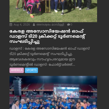
Aug 4, 2026
അനശ്വരം മാമ്പിള്ളി
0
കേരള അസോസിയേഷൻ ഓഫ്
ഡാളസ് ടി20 ക്രിക്കറ്റ് ടൂർണമെന്റ്
സംഘടിപ്പിച്ചു
ഡാളസ് : കേരള അസോസിയേഷൻ ഓഫ് ഡാളസ്
ടി20 ക്രിക്കറ്റ് ടൂർണമെന്റ് സംഘടിപ്പിച്ചു.
ആവേശകരവും സൗഹൃദപരവുമായ ഈ
ടൂർണമെന്റിൽ ഡാളസ്- ഫോർട്ട്‌വര്‍ത്ത്...
AMERICA
SPORTS