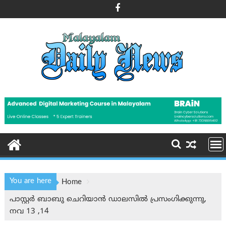
Skip
to
content
You are here
Home
പാസ്റ്റർ ബാബു ചെറിയാൻ ഡാലസിൽ പ്രസംഗിക്കുന്നു,
നവ 13 ,14