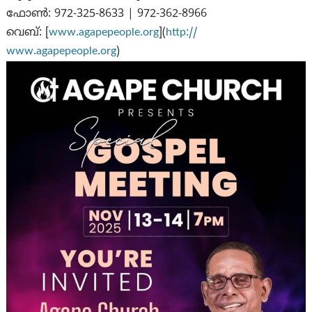
ഫോൺ: 972-325-8633 | 972-362-8966
വെബ്: [
www.agapepeople.org
](
http://
www.agapepeople.org
)