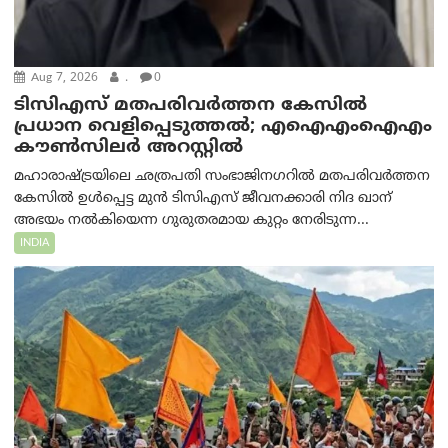
Aug 7, 2026
.
0
ടിസിഎസ് മതപരിവർത്തന കേസിൽ
പ്രധാന വെളിപ്പെടുത്തൽ; എഐഎംഐഎം
കൗൺസിലർ അറസ്റ്റിൽ
മഹാരാഷ്ട്രയിലെ ഛത്രപതി സംഭാജിനഗറിൽ മതപരിവർത്തന
കേസിൽ ഉൾപ്പെട്ട മുൻ ടിസിഎസ് ജീവനക്കാരി നിദ ഖാന്
അഭയം നൽകിയെന്ന ഗുരുതരമായ കുറ്റം നേരിടുന്ന...
INDIA