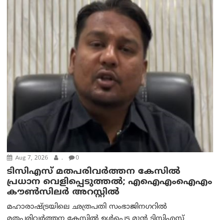
Aug 7, 2026
.
0
ടിസിഎസ് മതപരിവർത്തന കേസിൽ
പ്രധാന വെളിപ്പെടുത്തൽ; എഐഎംഐഎം
കൗൺസിലർ അറസ്റ്റിൽ
മഹാരാഷ്ട്രയിലെ ഛത്രപതി സംഭാജിനഗറിൽ
മതപരിവർത്തന കേസിൽ ഉൾപ്പെട്ട മുൻ ടിസിഎസ്