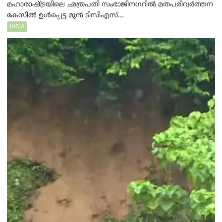
മഹാരാഷ്ട്രയിലെ ഛത്രപതി സംഭാജിനഗറിൽ മതപരിവർത്തന
കേസിൽ ഉൾപ്പെട്ട മുൻ ടിസിഎസ്...
INDIA