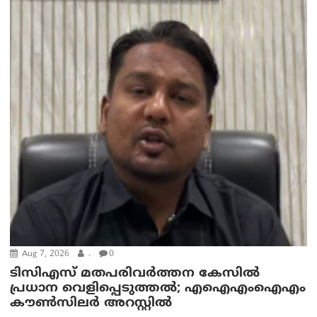
Aug 7, 2026
.
0
ടിസിഎസ് മതപരിവർത്തന കേസിൽ
പ്രധാന വെളിപ്പെടുത്തൽ; എഐഎംഐഎം
കൗൺസിലർ അറസ്റ്റിൽ