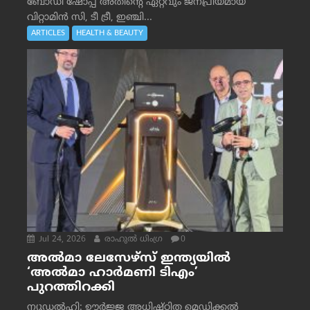
ബോഡി ഷോപ്പ് അതിന്റെ ഏറ്റവും ജനപ്രിയമായ
വിറ്റാമിൻ സി, ടീ ട്രീ, ഇഞ്ചി...
ARTICLES
HEALTH & BEAUTY
Jul 24, 2026
രാഹുല്‍ ധിംഗ്ര
0
അൽമാ ലേസേഴ്സ് ഇന്ത്യയിൽ
‘അൽമാ ഹാർമണി ടിഎം’
പുറത്തിറക്കി
ന്യൂഡൽഹി: ഊർജ്ജ അധിഷ്ഠിത മെഡിക്കൽ