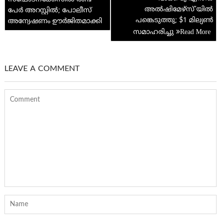
p
അൽഷിമേഴ്‌സ്’യിൽ
പേർ അറസ്റ്റിൽ; പോലീസ്
പങ്കെടുത്തു; $1 മില്യൺ
അന്വേഷണം ഊർജിതമാക്കി
സമാഹരിച്ചു
LEAVE A COMMENT