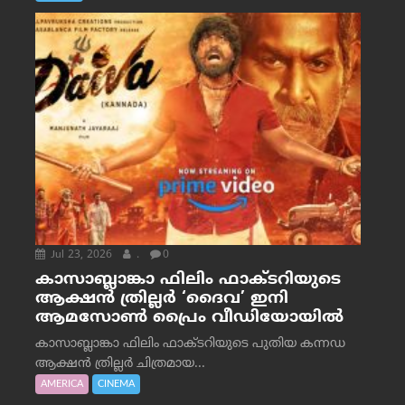
Jul 23, 2026
.
0
കാസാബ്ലാങ്കാ ഫിലിം ഫാക്ടറിയുടെ
ആക്ഷൻ ത്രില്ലർ ‘ദൈവ’ ഇനി
ആമസോൺ പ്രൈം വീഡിയോയിൽ
കാസാബ്ലാങ്കാ ഫിലിം ഫാക്ടറിയുടെ പുതിയ കന്നഡ
ആക്ഷൻ ത്രില്ലർ ചിത്രമായ...
AMERICA
CINEMA