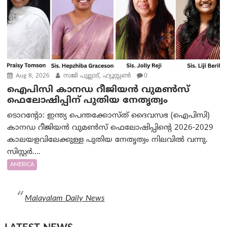
Aug 8, 2026
സജി പുല്ലാട്, ഹ്യൂസ്റ്റൺ
0
ഐപിസി കാനഡ റീജിയൻ വുമൺസ്
ഫെലോഷിപ്പിന് പുതിയ നേതൃത്വം
ടൊറന്റോ: ഇന്ത്യ പെന്തക്കോസ്ത് ദൈവസഭ (ഐപിസി)
കാനഡ റീജിയൻ വുമൺസ് ഫെലോഷിപ്പിന്റെ 2026-2029
കാലയളവിലേക്കുള്ള പുതിയ നേതൃത്വം നിലവിൽ വന്നു.
സിസ്റ്റർ....
AMERICA
Malayalam Daily News