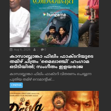
Aug 6, 2026
.
0
കാസാബ്ലാങ്കാ ഫിലിം ഫാക്ടറിയുടെ
തമിഴ് ചിത്രം ‘മൈലാഞ്ചി’ ഹംഗാമ
ഒടിടിയിൽ; സംഗീതം ഇളയരാജ
കാസാബ്ലാങ്കാ ഫിലിം ഫാക്ടറി വിതരണം ചെയ്യുന്ന
പുതിയ തമിഴ് റൊമാന്റിക്...
CINEMA