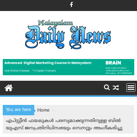
Skip
to
content
You are here
Home
എപ്സ്റ്റീന്‍ ഫയലുകൾ പരസ്യമാക്കുന്നതിനുള്ള ബിൽ
യുഎസ് ജനപ്രതിനിധിസഭയും സെനറ്റും അംഗീകരിച്ചു