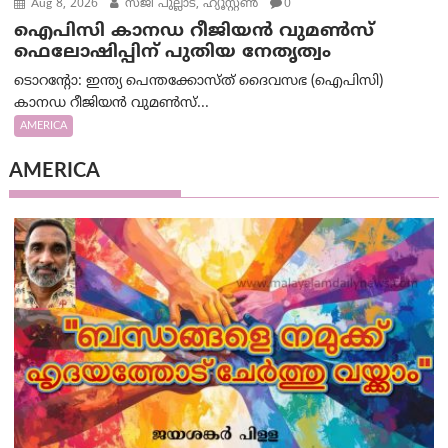
Aug 8, 2026
സജി പുല്ലാട്, ഹ്യൂസ്റ്റൺ
0
ഐപിസി കാനഡ റീജിയൻ വുമൺസ്
ഫെലോഷിപ്പിന് പുതിയ നേതൃത്വം
ടൊറന്റോ: ഇന്ത്യ പെന്തക്കോസ്ത് ദൈവസഭ (ഐപിസി)
കാനഡ റീജിയൻ വുമൺസ്...
AMERICA
AMERICA