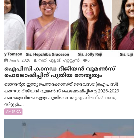
Aug 8, 2026
സജി പുല്ലാട്, ഹ്യൂസ്റ്റൺ
0
ഐപിസി കാനഡ റീജിയൻ വുമൺസ്
ഫെലോഷിപ്പിന് പുതിയ നേതൃത്വം
ടൊറന്റോ: ഇന്ത്യ പെന്തക്കോസ്ത് ദൈവസഭ (ഐപിസി)
കാനഡ റീജിയൻ വുമൺസ് ഫെലോഷിപ്പിന്റെ 2026-2029
കാലയളവിലേക്കുള്ള പുതിയ നേതൃത്വം നിലവിൽ വന്നു.
സിസ്റ്റർ....
AMERICA