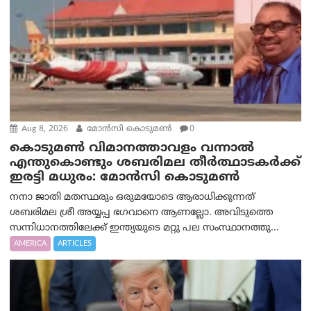
Aug 8, 2026
മോൻസി കൊടുമൺ
0
കൊടുമൺ വിമാനത്താവളം വന്നാൽ
എന്തുകൊണ്ടും ശബരിമല തീർത്ഥാടകർക്ക്
ഇരട്ടി മധുരം: മോൻസി കൊടുമൺ
നനാ ജാതി മതസ്ഥരും ഒരുമയോടെ ആരാധിക്കുന്നത്
ശബരിമല ശ്രീ അയ്യപ്പ ഭഗവാനെ ആണല്ലോ. അവിടുത്തെ
സന്നിധാനത്തിലേക്ക് ഇന്ത്യയുടെ മറ്റു പല സംസ്ഥാനത്തു...
AMERICA
ARTICLES