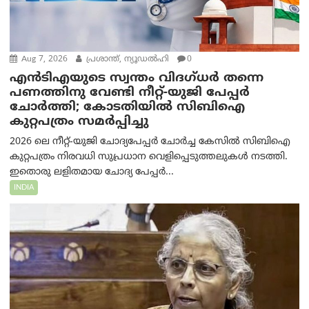
Aug 7, 2026
പ്രശാന്ത്, ന്യൂഡല്‍ഹി
0
എൻ‌ടി‌എയുടെ സ്വന്തം വിദഗ്ധർ തന്നെ
പണത്തിനു വേണ്ടി നീറ്റ്-യു‌ജി പേപ്പർ
ചോർത്തി; കോടതിയില്‍ സിബിഐ
കുറ്റപത്രം സമര്‍പ്പിച്ചു
2026 ലെ നീറ്റ്-യുജി ചോദ്യപേപ്പർ ചോർച്ച കേസിൽ സിബിഐ
കുറ്റപത്രം നിരവധി സുപ്രധാന വെളിപ്പെടുത്തലുകൾ നടത്തി.
ഇതൊരു ലളിതമായ ചോദ്യ പേപ്പർ...
INDIA