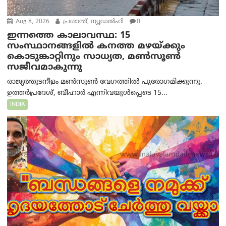
Aug 8, 2026
പ്രശാന്ത്, ന്യൂഡല്‍ഹി
0
ഇന്നത്തെ കാലാവസ്ഥ: 15
സംസ്ഥാനങ്ങളിൽ കനത്ത മഴയ്ക്കും
കൊടുങ്കാറ്റിനും സാധ്യത, മൺസൂൺ
സജീവമാകുന്നു
രാജ്യത്തുടനീളം മൺസൂൺ വേഗത്തിൽ പുരോഗമിക്കുന്നു.
ഉത്തർപ്രദേശ്, ബീഹാർ എന്നിവയുൾപ്പെടെ 15...
INDIA