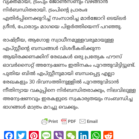
വ്യക്തമായി, ട്രംപും ജോൺസണും വഴങ്ങാൻ
നിർബന്ധിതരായി. ട്രംപിന്റെ പ്രാരംഭ
എതിർപ്പിനെക്കുറിച്ച് സംസാരിച്ച മാർജോറി ടെയ്‌ലർ
ഗ്രീൻ, പോരാട്ടം മാഗയെ പിളർത്തിയെന്ന് പറഞ്ഞു.
രാഷ്ട്രീയ, ആഗോള സ്വാധീനമുള്ളവരുമായുള്ള
എപ്സ്റ്റീന്റെ ബന്ധങ്ങൾ വിശദീകരിക്കുന്ന
ആയിരക്കണക്കിന് രേഖകൾ ഒരു പ്രത്യേക ഹൗസ്
ഓവർസൈറ്റ് അന്വേഷണം ഇതിനകം പുറത്തുവിട്ടിട്ടുണ്ട്.
പുതിയ ബിൽ എപ്സ്റ്റീനുമായി ബന്ധപ്പെട്ട എല്ലാ
രേഖകളും 30 ദിവസത്തിനുള്ളിൽ പുറത്തുവിടാൻ
നീതിന്യായ വകുപ്പിനെ നിർബന്ധിതരാക്കും, നിലവിലുള്ള
അന്വേഷണവും ഇരകളുടെ സ്വകാര്യതയും സംബന്ധിച്ച
ഭാഗങ്ങൾ മാത്രം മറച്ചു വെക്കും.
Fa
T
Pi
M
Vi
W
Li
W
R