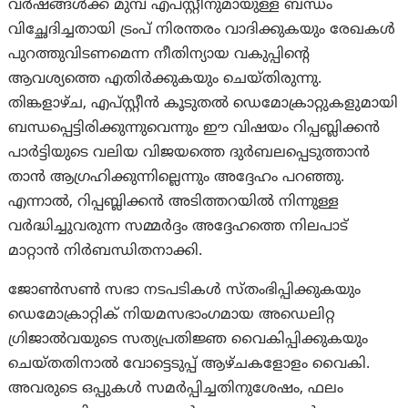
വർഷങ്ങൾക്ക് മുമ്പ് എപ്സ്റ്റീനുമായുള്ള ബന്ധം
വിച്ഛേദിച്ചതായി ട്രംപ് നിരന്തരം വാദിക്കുകയും രേഖകൾ
പുറത്തുവിടണമെന്ന നീതിന്യായ വകുപ്പിന്റെ
ആവശ്യത്തെ എതിർക്കുകയും ചെയ്തിരുന്നു.
തിങ്കളാഴ്ച, എപ്സ്റ്റീൻ കൂടുതൽ ഡെമോക്രാറ്റുകളുമായി
ബന്ധപ്പെട്ടിരിക്കുന്നുവെന്നും ഈ വിഷയം റിപ്പബ്ലിക്കൻ
പാർട്ടിയുടെ വലിയ വിജയത്തെ ദുർബലപ്പെടുത്താൻ
താൻ ആഗ്രഹിക്കുന്നില്ലെന്നും അദ്ദേഹം പറഞ്ഞു.
എന്നാൽ, റിപ്പബ്ലിക്കൻ അടിത്തറയിൽ നിന്നുള്ള
വർദ്ധിച്ചുവരുന്ന സമ്മർദ്ദം അദ്ദേഹത്തെ നിലപാട്
മാറ്റാൻ നിർബന്ധിതനാക്കി.
ജോൺസൺ സഭാ നടപടികൾ സ്തംഭിപ്പിക്കുകയും
ഡെമോക്രാറ്റിക് നിയമസഭാംഗമായ അഡെലിറ്റ
ഗ്രിജാൽവയുടെ സത്യപ്രതിജ്ഞ വൈകിപ്പിക്കുകയും
ചെയ്തതിനാൽ വോട്ടെടുപ്പ് ആഴ്ചകളോളം വൈകി.
അവരുടെ ഒപ്പുകൾ സമർപ്പിച്ചതിനുശേഷം, ഫലം