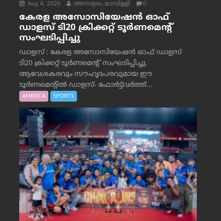
Aug 4, 2026
അനശ്വരം മാമ്പിള്ളി
0
കേരള അസോസിയേഷൻ ഓഫ്
ഡാളസ് ടി20 ക്രിക്കറ്റ് ടൂർണമെന്റ്
സംഘടിപ്പിച്ചു
ഡാളസ് : കേരള അസോസിയേഷൻ ഓഫ് ഡാളസ്
ടി20 ക്രിക്കറ്റ് ടൂർണമെന്റ് സംഘടിപ്പിച്ചു.
ആവേശകരവും സൗഹൃദപരവുമായ ഈ
ടൂർണമെന്റിൽ ഡാളസ്- ഫോർട്ട്‌വര്‍ത്ത്...
AMERICA
SPORTS