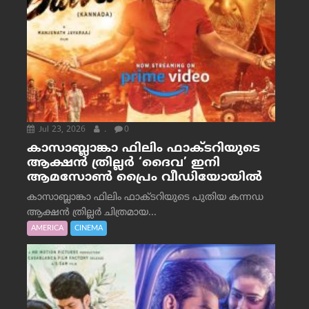
Jul 23, 2026
.
0
കാസാബ്ലാങ്കാ ഫിലിം ഫാക്ടറിയുടെ
ആക്ഷൻ ത്രില്ലർ ‘ദൈവ’ ഇനി
ആമസോൺ പ്രൈം വീഡിയോയിൽ
കാസാബ്ലാങ്കാ ഫിലിം ഫാക്ടറിയുടെ പുതിയ കന്നഡ
ആക്ഷൻ ത്രില്ലർ ചിത്രമായ...
AMERICA
CINEMA