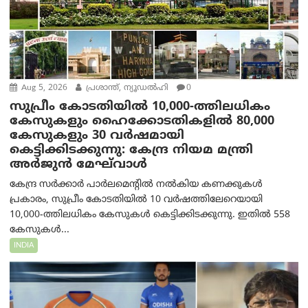
Aug 5, 2026
പ്രശാന്ത്, ന്യൂഡല്‍ഹി
0
സുപ്രീം കോടതിയിൽ 10,000-ത്തിലധികം
കേസുകളും ഹൈക്കോടതികളിൽ 80,000
കേസുകളും 30 വർഷമായി
കെട്ടിക്കിടക്കുന്നു: കേന്ദ്ര നിയമ മന്ത്രി
അര്‍ജുന്‍ മേഘ്‌വാള്‍
കേന്ദ്ര സർക്കാർ പാർലമെന്റിൽ നൽകിയ കണക്കുകൾ
പ്രകാരം, സുപ്രീം കോടതിയിൽ 10 വർഷത്തിലേറെയായി
10,000-ത്തിലധികം കേസുകൾ കെട്ടിക്കിടക്കുന്നു. ഇതിൽ 558
കേസുകൾ...
INDIA