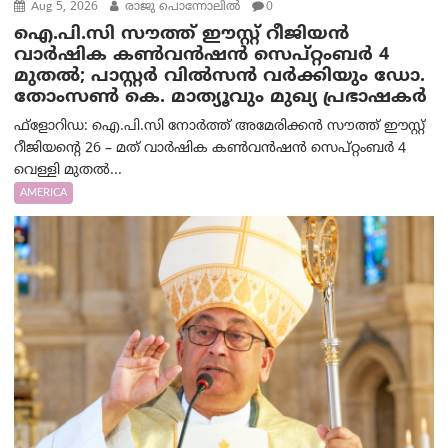
Aug 5, 2026
രാജു പൊന്നോലിൽ
0
ഐ.പി.സി സൗത്ത് ഈസ്റ്റ് റീജിയൻ
വാർഷിക കൺവൻഷൻ സെപ്റ്റംബർ 4
മുതൽ; പാസ്റ്റർ വിൽസൻ വർക്കിയും ഡോ.
തോംസൺ കെ. മാത്യൂവും മുഖ്യ പ്രഭാഷകർ
ഫ്ളോറിഡ: ഐ.പി.സി നോർത്ത് അമേരിക്കൻ സൗത്ത് ഈസ്റ്റ്
റീജിയന്റെ 26 – മത് വാർഷിക കൺവൻഷൻ സെപ്റ്റംബർ 4
വെള്ളി മുതൽ...
AMERICA