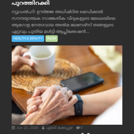
പുറത്തിറക്കി
ന്യൂഡൽഹി: ഊർജ്ജ അധിഷ്ഠിത മെഡിക്കൽ
സൗന്ദര്യാത്മക സാങ്കേതിക വിദ്യകളുടെ മേഖലയിലെ
ആഗോള നേതാവായ അൽമ ലേസേഴ്സ് തങ്ങളുടെ
ഏറ്റവും പുതിയ മൾട്ടി-ആപ്ലിക്കേഷൻ...
HEALTH & BEAUTY
INDIA
Jun 23, 2026
എബി മക്കപ്പുഴ
0