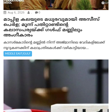
Aug 6, 2026
.
0
മാപ്പിള കലയുടെ മധുരവുമായി അസീസ്
പെർള; മൂന്ന് പതിറ്റാണ്ടിന്റെ
കലാസപര്യയ്ക്ക് ഗൾഫ് മണ്ണിലും
അംഗീകാരം
കാസർകോടിന്റെ മണ്ണിൽ നിന്ന് അജ്മാനിലെ വേദികളിലേക്ക്
നൂറുകണക്കിന് കലാപ്രതിഭകൾക്ക് വഴികാട്ടിയായ...
MIDDLE EAST/GULF