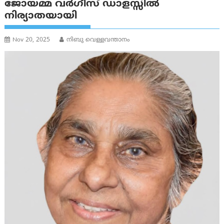
ജോയമ്മ വർഗീസ് ഡാളസ്സിൽ
നിര്യാതയായി
Nov 20, 2025
നിബു വെള്ളവന്താനം