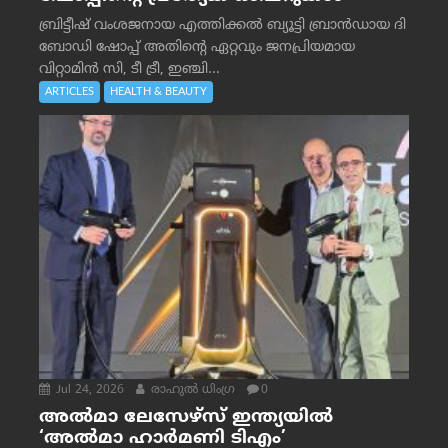
ബ്രിട്ടീഷ് വംശജനായ എത്തിക്കൽ ബ്യൂട്ടി ബ്രാൻഡായ ദി
ബോഡി ഷോപ്പ് അതിന്റെ ഏറ്റവും ജനപ്രിയമായ
വിറ്റാമിൻ സി, ടീ ട്രീ, ഇഞ്ചി...
ARTICLES
HEALTH & BEAUTY
Jul 24, 2026
രാഹുല്‍ ധിംഗ്ര
0
അൽമാ ലേസേഴ്സ് ഇന്ത്യയിൽ
‘അൽമാ ഹാർമണി ടിഎം’