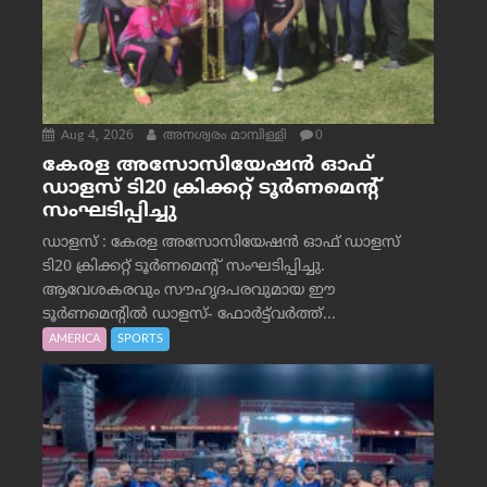
Aug 4, 2026
അനശ്വരം മാമ്പിള്ളി
0
കേരള അസോസിയേഷൻ ഓഫ്
ഡാളസ് ടി20 ക്രിക്കറ്റ് ടൂർണമെന്റ്
സംഘടിപ്പിച്ചു
ഡാളസ് : കേരള അസോസിയേഷൻ ഓഫ് ഡാളസ്
ടി20 ക്രിക്കറ്റ് ടൂർണമെന്റ് സംഘടിപ്പിച്ചു.
ആവേശകരവും സൗഹൃദപരവുമായ ഈ
ടൂർണമെന്റിൽ ഡാളസ്- ഫോർട്ട്‌വര്‍ത്ത്...
AMERICA
SPORTS