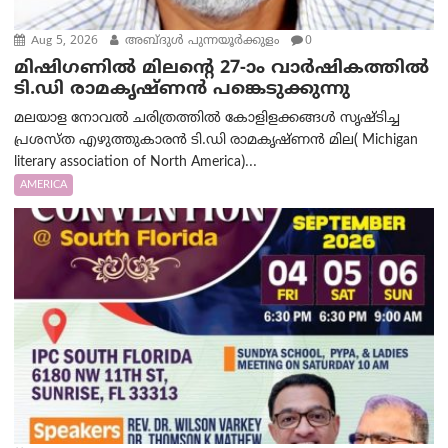
Aug 5, 2026
അബ്ദുൾ പുന്നയൂർക്കുളം
0
മിഷിഗണിൽ മിലന്റെ 27-ാം വാർഷികത്തിൽ
ടി.ഡി രാമകൃഷ്ണൻ പങ്കെടുക്കുന്നു
മലയാള നോവൽ ചരിത്രത്തിൽ കോളിളക്കങ്ങൾ സൃഷ്ടിച്ച
പ്രശസ്‌ത എഴുത്തുകാരൻ ടി.ഡി രാമകൃഷ്ണൻ മില( Michigan
literary association of North America)...
AMERICA