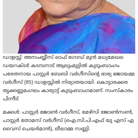
ഡാളസ്സ്: അസംബ്ലീസ് ഓഫ് ഗോഡ് മുൻ മധ്യമേഖല
ഡയറക്ടർ കടമ്പനാട് ആലുംമൂട്ടിൽ കുടുംബാംഗം
പരേതനായ പാസ്റ്റർ ബേബി വർഗീസിന്റെ ഭാര്യ ജോയമ്മ
വർഗീസ് (85) ഡാളസ്സിൽ നിര്യാതയായി. കൊട്ടാരക്കര
തൃക്കണ്ണമംഗലം കാര്യാട്ട് കുടുംബാംഗമാണ്. സംസ്കാരം
പിന്നീട്
മക്കൾ: പാസ്റ്റർ ജോൺ വർഗീസ്, മേഴ്സി ജോൺസൺ,
പാസ്റ്റർ തോമസ് വർഗീസ് (ഐ.സി.പി.എഫ് യു എസ് എ
വൈസ് ചെയർമാൻ), ലീലാമ്മ സണ്ണി.