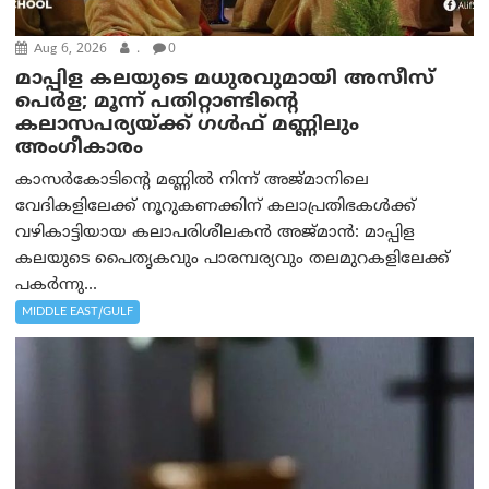
Aug 6, 2026
.
0
മാപ്പിള കലയുടെ മധുരവുമായി അസീസ്
പെർള; മൂന്ന് പതിറ്റാണ്ടിന്റെ
കലാസപര്യയ്ക്ക് ഗൾഫ് മണ്ണിലും
അംഗീകാരം
കാസർകോടിന്റെ മണ്ണിൽ നിന്ന് അജ്മാനിലെ
വേദികളിലേക്ക് നൂറുകണക്കിന് കലാപ്രതിഭകൾക്ക്
വഴികാട്ടിയായ കലാപരിശീലകൻ അജ്മാൻ: മാപ്പിള
കലയുടെ പൈതൃകവും പാരമ്പര്യവും തലമുറകളിലേക്ക്
പകർന്നു...
MIDDLE EAST/GULF