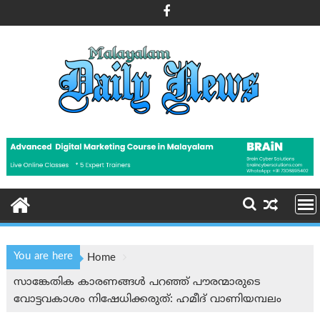
Skip
to
content
You are here
Home
സാങ്കേതിക കാരണങ്ങള്‍ പറഞ്ഞ് പൗരന്മാരുടെ
വോട്ടവകാശം നിഷേധിക്കരുത്: ഹമീദ് വാണിയമ്പലം