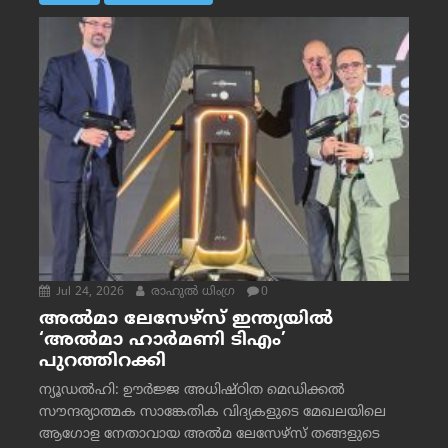
Jul 24, 2026
രാഹുല്‍ ധിംഗ്ര
0
അൽമാ ലേസേഴ്സ് ഇന്ത്യയിൽ
‘അൽമാ ഹാർമണി ടിഎം’
പുറത്തിറക്കി
ന്യൂഡൽഹി: ഊർജ്ജ അധിഷ്ഠിത മെഡിക്കൽ
സൗന്ദര്യാത്മക സാങ്കേതിക വിദ്യകളുടെ മേഖലയിലെ
ആഗോള നേതാവായ അൽമ ലേസേഴ്സ് തങ്ങളുടെ