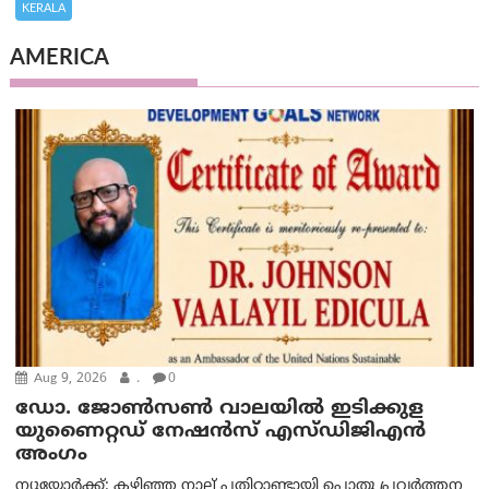
KERALA
AMERICA
Aug 9, 2026
.
0
ഡോ. ജോൺസൺ വാലയിൽ ഇടിക്കുള
യുണൈറ്റഡ് നേഷൻസ് എസ്ഡിജിഎൻ
അംഗം
ന്യൂയോര്‍ക്ക്: കഴിഞ്ഞ നാല് പതിറ്റാണ്ടായി പൊതു പ്രവർത്തന