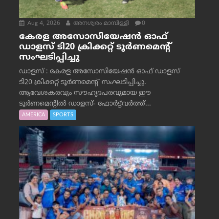
Aug 4, 2026
അനശ്വരം മാമ്പിള്ളി
0
കേരള അസോസിയേഷൻ ഓഫ്
ഡാളസ് ടി20 ക്രിക്കറ്റ് ടൂർണമെന്റ്
സംഘടിപ്പിച്ചു
ഡാളസ് : കേരള അസോസിയേഷൻ ഓഫ് ഡാളസ്
ടി20 ക്രിക്കറ്റ് ടൂർണമെന്റ് സംഘടിപ്പിച്ചു.
ആവേശകരവും സൗഹൃദപരവുമായ ഈ
ടൂർണമെന്റിൽ ഡാളസ്- ഫോർട്ട്‌വര്‍ത്ത്...
AMERICA
SPORTS