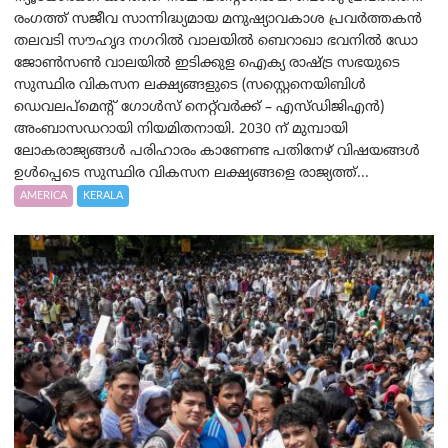
രംഗത്ത് സജീവ സാന്നിദ്ധ്യമായ മനുഷ്യാവകാശ പ്രവർത്തകൻ
തലവടി സൗഹൃദ നഗറിൽ വാലയിൽ ബെറാഖാ ഭവനിൽ ഡോ
ജോൺസൺ വാലയിൽ ഇടിക്കുള ഐക്യ രാഷ്ട്ര സഭയുടെ
സുസ്ഥിര വികസന ലക്ഷ്യങ്ങളുടെ (സസ്റ്റെനെയിബിൾ
ഡെവലപ്‌മെന്റ് ഗോൾസ് നെറ്റ്‌വർക്ക് – എസ്ഡിജിഎൻ)
അംബാസഡറായി നിയമിതനായി. 2030 ന് മുമ്പായി
ലോകരാജ്യങ്ങൾ പരിഹാരം കാണേണ്ട പതിനേഴ് വിഷയങ്ങൾ
ഉൾപ്പെടെ സുസ്ഥിര വികസന ലക്ഷ്യങ്ങളെ രാജ്യത്ത്...
AMERICA
KERALA