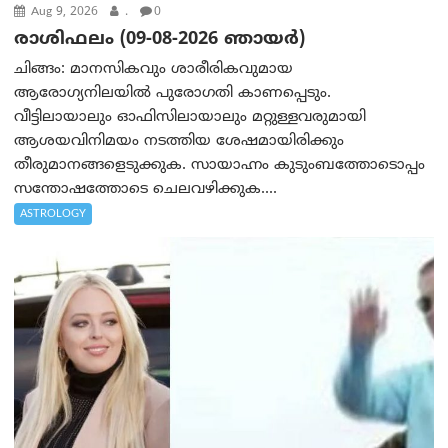
Aug 9, 2026
.
0
രാശിഫലം (09-08-2026 ഞായര്‍)
ചിങ്ങം: മാനസികവും ശാരീരികവുമായ
ആരോഗ്യനിലയിൽ പുരോഗതി കാണപ്പെടും.
വീട്ടിലായാലും ഓഫിസിലായാലും മറ്റുള്ളവരുമായി
ആശയവിനിമയം നടത്തിയ ശേഷമായിരിക്കും
തീരുമാനങ്ങളെടുക്കുക. സായാഹ്നം കുടുംബത്തോടൊപ്പം
സന്തോഷത്തോടെ ചെലവഴിക്കുക....
ASTROLOGY