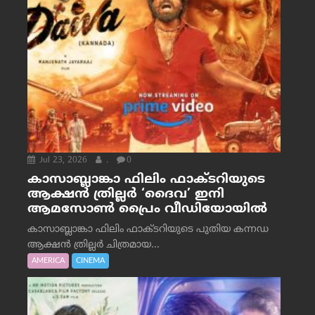
Jul 23, 2026
.
0
കാസാബ്ലാങ്കാ ഫിലിം ഫാക്ടറിയുടെ
ആക്ഷൻ ത്രില്ലർ ‘ദൈവ’ ഇനി
ആമസോൺ പ്രൈം വീഡിയോയിൽ
കാസാബ്ലാങ്കാ ഫിലിം ഫാക്ടറിയുടെ പുതിയ കന്നഡ
ആക്ഷൻ ത്രില്ലർ ചിത്രമായ...
AMERICA
CINEMA