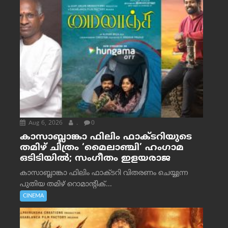
Aug 6, 2026
.
0
കാസാബ്ലാങ്കാ ഫിലിം ഫാക്ടറിയുടെ
തമിഴ് ചിത്രം ‘മൈലാഞ്ചി’ ഹംഗാമ
ഒടിടിയിൽ; സംഗീതം ഇളയരാജ
കാസാബ്ലാങ്കാ ഫിലിം ഫാക്ടറി വിതരണം ചെയ്യുന്ന
പുതിയ തമിഴ് റൊമാന്റിക്...
CINEMA