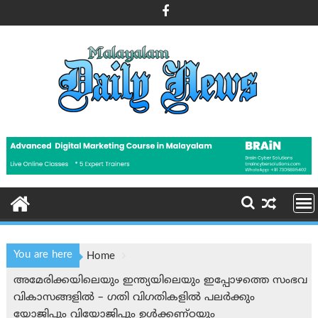
Skip
to
content
You are here
Home
അമേരിക്കയിലെയും ഇന്ത്യയിലെയും ഇപ്പോഴത്തെ സംഭവ
വികാസങ്ങളിൽ – ഗതി വിഗതികളിൽ പലർക്കും
യോജിപ്പും വിയോജിപ്പും ഉൾക്കണ്ഠയും