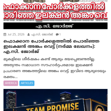
Jul 25, 2026
എ.സി. ജോർജ്
1
ഫൊക്കാന പോർക്കളത്തിൽ പൊരിഞ്ഞ
ഇലക്ഷൻ അങ്കം വെട്ട് (നര്‍മ്മ ലേഖനം):
എ.സി. ജോർജ്
മുകളിലെ ശീർഷകം കണ്ട് ആരും ഭയപ്പെടേണ്ടതില്ല.
അത്യന്തം സമാധാന സൗഹാർദ്ദപരമായ ഇലക്ഷൻ
പ്രചാരണ അങ്കത്തട്ടിലെ അങ്കം വെട്ട്. ഇവിടെ ആരുടെയും
രക്തം...
AMERICA
ARTICLES