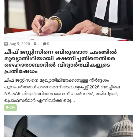
Aug 9, 2026
.
0
ചീഫ് ജസ്റ്റിസിനെ ബിരുദദാന ചടങ്ങില്‍
മുഖ്യാതിഥിയായി ക്ഷണിച്ചതിനെതിരെ
ഹൈദരാബാദില്‍ വിദ്യാർത്ഥികളുടെ
പ്രതിഷേധം
ചീഫ് ജസ്റ്റിസിനെ മുഖ്യാതിഥിയാക്കാനുള്ള നിർദ്ദേശം
പുനഃപരിശോധിക്കണമെന്ന് ആവശ്യപ്പെട്ട് 2026 ബാച്ചിലെ
NALSAR വിദ്യാർത്ഥികൾ വൈസ് ചാൻസലർ, രജിസ്ട്രാർ,
പ്രൊഫസർമാർ എന്നിവർക്ക് ഒരു...
INDIA