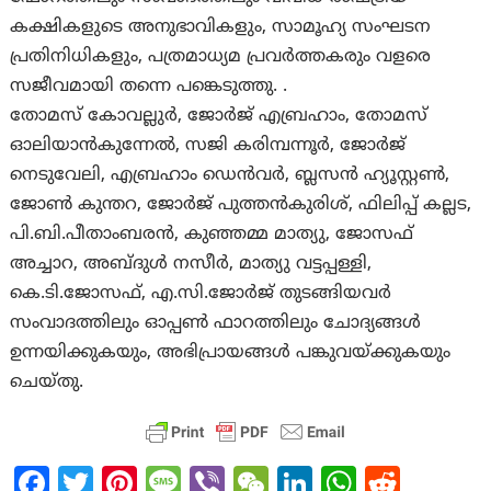
കക്ഷികളുടെ അനുഭാവികളും, സാമൂഹ്യ സംഘടന
പ്രതിനിധികളും, പത്രമാധ്യമ പ്രവർത്തകരും വളരെ
സജീവമായി തന്നെ പങ്കെടുത്തു. .
തോമസ് കോവല്ലുർ, ജോർജ് എബ്രഹാം, തോമസ്
ഓലിയാൻകുന്നേൽ, സജി കരിമ്പന്നൂർ, ജോർജ്
നെടുവേലി, എബ്രഹാം ഡെൻവർ, ബ്ലസൻ ഹ്യൂസ്റ്റൺ,
ജോൺ കുന്തറ, ജോർജ് പുത്തൻകുരിശ്, ഫിലിപ്പ് കല്ലട,
പി.ബി.പീതാംബരൻ, കുഞ്ഞമ്മ മാത്യു, ജോസഫ്
അച്ചാറ, അബ്ദുൾ നസീർ, മാത്യു വട്ടപ്പള്ളി,
കെ.ടി.ജോസഫ്, എ.സി.ജോർജ് തുടങ്ങിയവർ
സംവാദത്തിലും ഓപ്പൺ ഫാറത്തിലും ചോദ്യങ്ങൾ
ഉന്നയിക്കുകയും, അഭിപ്രായങ്ങൾ പങ്കുവയ്ക്കുകയും
ചെയ്തു.
Fa
T
Pi
M
Vi
W
Li
W
R