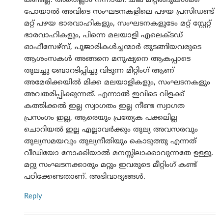
കണ്ടില്ല. അതെല്ലാം നന്നായി. ചില മീറ്റിങ്ങുകൾക്ക്
പോയാൽ അവിടെ സംഘടനകളിലെ പഴയ പ്രസിഡണ്ട്
മറ്റ് പഴയ ഭാരവാഹികളും, സംഘടനകളുടേം മറ്റ് സ്റ്റേറ്റ്
ഭാരവാഹികളും, പിന്നെ മലയാളി എലെക്ടഡ്
ഓഫീസേഴ്സ്, പൂജാരികൾച്ചന്മാർ തുടങ്ങിയവരുടെ
ആശംസകൾ അങ്ങനെ മനുഷ്യനെ ആകപ്പാടെ
തുലച്ചു ബോറടിപ്പിച്ചു വിടുന്ന മീറ്റിംഗ് ആണ്
അമേരിക്കയിൽ മിക്ക മലയാളികളും, സംഘടനകളും
അവതരിപ്പിക്കുന്നത്. എന്നാൽ ഇവിടെ വിളക്ക്
കത്തിക്കൽ ഇല്ല സ്വാഗതം ഇല്ല നീണ്ട സ്വാഗത
പ്രസംഗം ഇല്ല, ആരെയും പ്രത്യേക പക്കലില്ല
ചൊറിയൽ ഇല്ല എല്ലാവർക്കും തുല്യ അവസരവും
തുല്യസമയവും തുല്യനീതിയും കൊടുത്തു എന്നത്
വീഡിയോ നോക്കിയാൽ മനസ്സിലാക്കാവുന്നതേ ഉള്ളൂ.
മറ്റു സംഘടനക്കാരും മറ്റും ഇവരുടെ മീറ്റിംഗ് കണ്ട്
പഠിക്കേണ്ടതാണ്. അഭിവാദ്യങ്ങൾ.
Reply