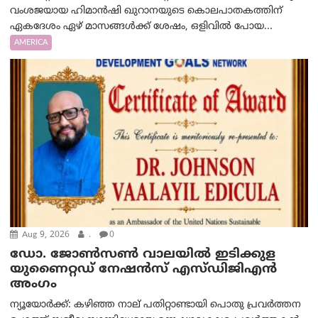
വംശജയായ ഹിമാൻഷി ഖുറാനയുടെ കൊലപാതകത്തിന്
ഏകദേശം ഏഴ് മാസങ്ങൾക്ക് ശേഷം, ഒളിവിൽ പോയ...
AMERICA
Aug 9, 2026
.
0
ഡോ. ജോൺസൺ വാലയിൽ ഇടിക്കുള
യുണൈറ്റഡ് നേഷൻസ് എസ്ഡിജിഎൻ
അംഗം
ന്യൂയോര്‍ക്ക്: കഴിഞ്ഞ നാല് പതിറ്റാണ്ടായി പൊതു പ്രവർത്തന