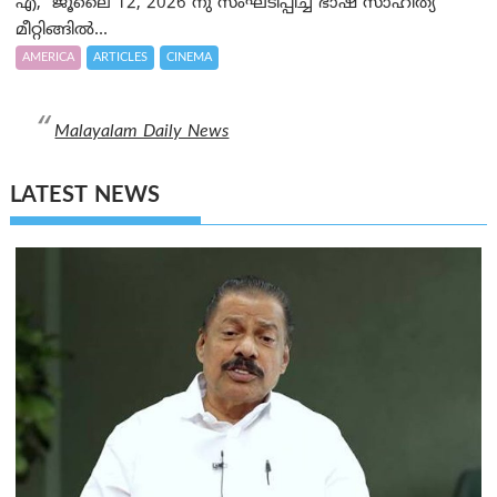
എ, ജൂലൈ 12, 2026 നു സംഘടിപ്പിച്ച ഭാഷ സാഹിത്യ
മീറ്റിങ്ങിൽ...
AMERICA
ARTICLES
CINEMA
Malayalam Daily News
LATEST NEWS