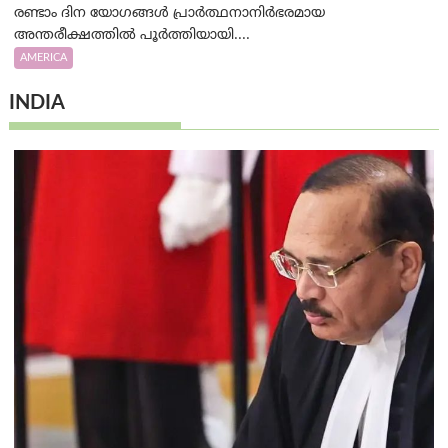
രണ്ടാം ദിന യോഗങ്ങൾ പ്രാർത്ഥനാനിർഭരമായ
അന്തരീക്ഷത്തിൽ പൂർത്തിയായി....
AMERICA
INDIA