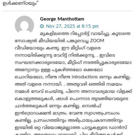
ഉൾക്കണ്ഠയും”
George Manthottam
Nov 27, 2025 at 8:15 pm
മുകളിലത്തെ റിപ്പോർട്ട് വായിച്ചു. കൂടാതെ
സോഷ്യൽ മീഡിയയിൽ പങ്കുവെച്ച ZOOM
വീഡിയോയും കണ്ടു. ഈ മീറ്റിംഗ് വളരെ
നന്നായിരിക്കുന്നു വേറിട്ട് നിൽക്കുന്നു. . ഇവിടെ
സംഘടനക്കാരുടെയോ, മീറ്റിംഗ് നടത്തിപ്പുകാരുടെയോ
അന്യോന്യം ഉള്ള പുകഴ്ത്തലോ ഒക്കലോ
ചൊറിയലോ, നീണ്ട നീണ്ട introductions ഒന്നും കണ്ടില്ല.
അത് വളരെ നന്നായി. . അതുവഴി ഒത്തിരി സമയം
നമ്മൾ സേവ് ചെയ്തു. പിന്നെ അനാവശ്യമായ വിളക്ക്
കൊളുത്തലുകൾ, ഷാൾ പൊന്നാട തുടങ്ങിയവയുടെ
ചാർത്തലുകൾ ഒന്നും കണ്ടില്ല. സെൽഫ്
ഇൻട്രൊഡക്ഷൻ മാത്രം. വേണ്ട സ്വാഗതപ്രസംഗം
കണ്ടില്ല. പ്രസംഗത്തിനും അഭിപ്രായപ്രകടനത്തിനും
ഇടയിൽ ഒറ്റ വിയോജ്യമല്ലാത്ത പാട്ടുകളുടെ ഡാൻസ്