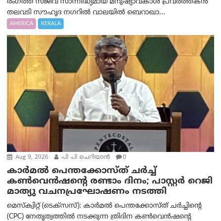
രംഗത്ത് സജീവ സാന്നിദ്ധ്യമായ മനുഷ്യാവകാശ പ്രവർത്തകൻ
തലവടി സൗഹൃദ നഗറിൽ വാലയിൽ ബെറാഖാ...
AMERICA
KERALA
Aug 9, 2026
പി പി ചെറിയാൻ
0
കാർമൽ പെന്തക്കോസ്ത് ചർച്ച്
കൺവെൻഷന്റെ രണ്ടാം ദിനം; പാസ്റ്റർ റെജി
മാത്യു വചനപ്രഘോഷണം നടത്തി
മെസ്‌ക്വിറ്റ് (ടെക്സസ്): കാർമൽ പെന്തക്കോസ്ത് ചർച്ചിന്റെ
(CPC) നേതൃത്വത്തിൽ നടക്കുന്ന ത്രിദിന കൺവെൻഷന്റെ