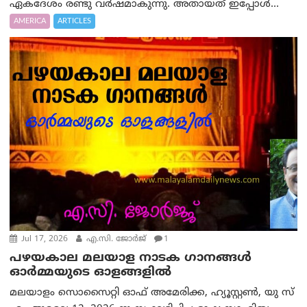
ഏകദേശം രണ്ടു വർഷമാകുന്നു. അതായത് ഇപ്പോൾ...
AMERICA
ARTICLES
Jul 17, 2026
എ.സി. ജോർജ്
1
പഴയകാല മലയാള നാടക ഗാനങ്ങൾ
ഓർമ്മയുടെ ഓളങ്ങളിൽ
മലയാളം സൊസൈറ്റി ഓഫ് അമേരിക്ക, ഹ്യൂസ്റ്റൺ, യു സ്