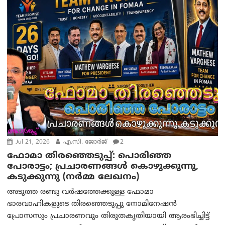
Jul 21, 2026
എ.സി. ജോർജ്
2
ഫോമാ തിരഞ്ഞെടുപ്പ്: പൊരിഞ്ഞ
പോരാട്ടം; പ്രചാരണങ്ങൾ കൊഴുക്കുന്നു,
കടുക്കുന്നു (നർമ്മ ലേഖനം)
അടുത്ത രണ്ടു വർഷത്തേക്കുള്ള ഫോമാ
ഭാരവാഹികളുടെ തിരഞ്ഞെടുപ്പു നോമിനേഷൻ
പ്രോസസും പ്രചാരണവും തിരുതകൃതിയായി ആരംഭിച്ചിട്ട്