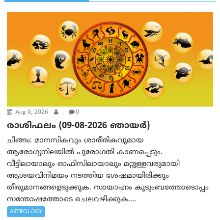
Aug 9, 2026
.
0
രാശിഫലം (09-08-2026 ഞായര്‍)
ചിങ്ങം: മാനസികവും ശാരീരികവുമായ
ആരോഗ്യനിലയിൽ പുരോഗതി കാണപ്പെടും.
വീട്ടിലായാലും ഓഫിസിലായാലും മറ്റുള്ളവരുമായി
ആശയവിനിമയം നടത്തിയ ശേഷമായിരിക്കും
തീരുമാനങ്ങളെടുക്കുക. സായാഹ്നം കുടുംബത്തോടൊപ്പം
സന്തോഷത്തോടെ ചെലവഴിക്കുക....
ASTROLOGY