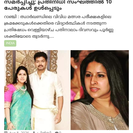
സമർപ്പിച്ചു; പ്രതിനിധി സംഘത്തിൽ 10
പേരുകൾ ഉൾപ്പെടും
റാഞ്ചി : ഝാർഖണ്ഡിലെ വിവിധ മത്സര പരീക്ഷകളിലെ
ക്രമക്കേടുകൾക്കെതിരെ വിദ്യാർത്ഥികൾ നടത്തുന്ന
പ്രതിഷേധം വെള്ളിയാഴ്ച പതിനാലാം ദിവസവും പൂർണ്ണ
ശക്തിയോടെ തുടർന്നു....
INDIA