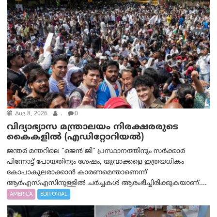
Aug 8, 2026
.
0
വിദ്യാഭ്യാസ മന്ത്രാലയം നിരക്ഷരരുടെ
കൈകളിൽ (എഡിറ്റോറിയല്‍)
ജന്തർ മന്തറിലെ “ജെൻ ജി” പ്രസ്ഥാനത്തിനും സർക്കാർ
പിന്നോട്ട് പോയതിനും ശേഷം, യുവാക്കളെ ഇത്രയധികം
കോപാകുലരാക്കാൻ കാരണമെന്താണെന്ന്
ആർ‌എസ്‌എസിനുള്ളിൽ ചർച്ചകൾ ആരംഭിച്ചിരിക്കുകയാണ്....
AMERICA
EDITORIAL