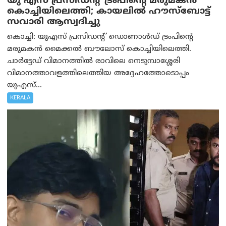
യു എസ് പ്രസിഡന്റ് ട്രംപിന്റെ മരുമകൻ
കൊച്ചിയിലെത്തി; കായലിൽ ഹൗസ്ബോട്ട്
സവാരി ആസ്വദിച്ചു
കൊച്ചി: യുഎസ് പ്രസിഡന്റ് ഡൊണാൾഡ് ട്രംപിന്റെ
മരുമകൻ മൈക്കൽ ബൗലോസ് കൊച്ചിയിലെത്തി.
ചാർട്ടേഡ് വിമാനത്തിൽ രാവിലെ നെടുമ്പാശ്ശേരി
വിമാനത്താവളത്തിലെത്തിയ അദ്ദേഹത്തോടൊപ്പം
യുഎസ്...
KERALA