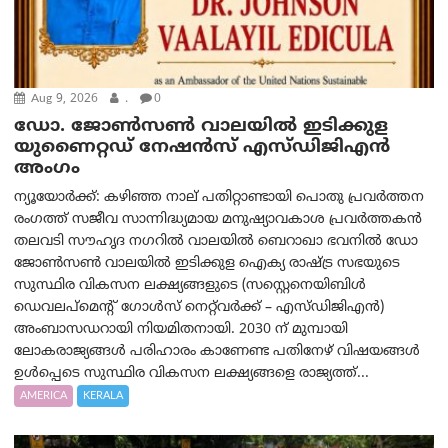
Aug 9, 2026
.
0
ഡോ. ജോൺസൺ വാലയിൽ ഇടിക്കുള
യുണൈറ്റഡ് നേഷൻസ് എസ്ഡിജിഎൻ
അംഗം
ന്യൂയോര്‍ക്ക്: കഴിഞ്ഞ നാല് പതിറ്റാണ്ടായി പൊതു പ്രവർത്തന
രംഗത്ത് സജീവ സാന്നിദ്ധ്യമായ മനുഷ്യാവകാശ പ്രവർത്തകൻ
തലവടി സൗഹൃദ നഗറിൽ വാലയിൽ ബെറാഖാ ഭവനിൽ ഡോ
ജോൺസൺ വാലയിൽ ഇടിക്കുള ഐക്യ രാഷ്ട്ര സഭയുടെ
സുസ്ഥിര വികസന ലക്ഷ്യങ്ങളുടെ (സസ്റ്റെനെയിബിൾ
ഡെവലപ്‌മെന്റ് ഗോൾസ് നെറ്റ്‌വർക്ക് – എസ്ഡിജിഎൻ)
അംബാസഡറായി നിയമിതനായി. 2030 ന് മുമ്പായി
ലോകരാജ്യങ്ങൾ പരിഹാരം കാണേണ്ട പതിനേഴ് വിഷയങ്ങൾ
ഉൾപ്പെടെ സുസ്ഥിര വികസന ലക്ഷ്യങ്ങളെ രാജ്യത്ത്...
AMERICA
KERALA