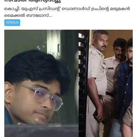
സവാരി ആസ്വദിച്ചു
കൊച്ചി: യുഎസ് പ്രസിഡന്റ് ഡൊണാൾഡ് ട്രംപിന്റെ മരുമകൻ
മൈക്കൽ ബൗലോസ്...
KERALA