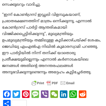
സെക്കുലറും വാദിച്ചു.
“ഇന്ന് കോൺഗ്രസ് ഇഡ്ഡലി വിളമ്പുകയാണ്,
പ്രഭാതഭക്ഷണത്തിന് മാത്രം ഒന്നിക്കുന്നു, എന്നാൽ
കോൺഗ്രസ് പാർട്ടി ആന്തരികമായി
വിഭജിക്കപ്പെട്ടിരിക്കുന്നു”, മുഖ്യമന്ത്രിയും
ഉപമുഖ്യമന്ത്രിയും തമ്മിലുള്ള കൂടിക്കാഴ്ചയ്ക്ക് ശേഷം,
ജെഡിയു എംഎൽഎ നിഖിൽ കുമാരസ്വാമി പറഞ്ഞു.
ഈ പാർട്ടിയിൽ നിന്ന് തനിക്ക് യാതൊരു
പ്രതീക്ഷയുമില്ലെന്നും എന്നാൽ കർണാടകയിലെ
ജനങ്ങൾ അതിന്റെ അനന്തരഫലങ്ങൾ
അനുഭവിക്കുന്നുണ്ടെന്നും അദ്ദേഹം കൂട്ടിച്ചേർത്തു.
Fa
T
Pi
M
Vi
W
Li
W
R
ce
w
nt
es
b
e
n
h
e
S