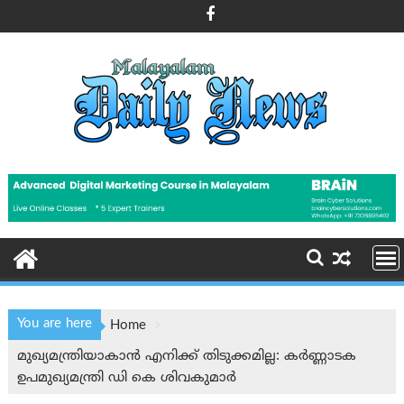
Skip
to
content
You are here
Home
മുഖ്യമന്ത്രിയാകാൻ എനിക്ക് തിടുക്കമില്ല: കര്‍ണ്ണാടക
ഉപമുഖ്യമന്ത്രി ഡി കെ ശിവകുമാർ