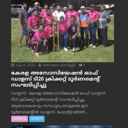
Aug 4, 2026
അനശ്വരം മാമ്പിള്ളി
0
കേരള അസോസിയേഷൻ ഓഫ്
ഡാളസ് ടി20 ക്രിക്കറ്റ് ടൂർണമെന്റ്
സംഘടിപ്പിച്ചു
ഡാളസ് : കേരള അസോസിയേഷൻ ഓഫ് ഡാളസ്
ടി20 ക്രിക്കറ്റ് ടൂർണമെന്റ് സംഘടിപ്പിച്ചു.
ആവേശകരവും സൗഹൃദപരവുമായ ഈ
ടൂർണമെന്റിൽ ഡാളസ്- ഫോർട്ട്‌വര്‍ത്ത്...
AMERICA
SPORTS