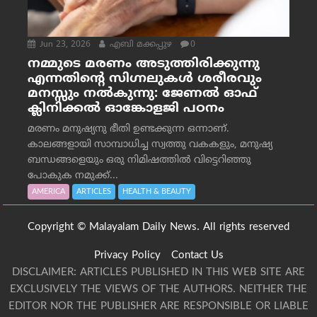
Jun 23, 2026
എബി മക്കപ്പുഴ
0
നമ്മുടെ മരണം അടുത്തിരിക്കുന്നു
എന്നതിന്റെ സിഗ്നലുകൾ ശരീരവും
മനസ്സും നല്‍കുന്നു: ജേണല്‍ ഓഫ്
ക്ലിനിക്കല്‍ ഓങ്കോളജി പഠനം
മരണം മനുഷ്യനു ഭീതി ഉണ്ടക്കുന്ന ഒന്നാണ്.
കാലങ്ങളായി സാമ്പാധിച്ച സ്വത്തു വകകളും, മനുഷ്യ
ബന്ധങ്ങളെയും ഒരു നിമിഷത്തിൽ വിട്ടെറിഞ്ഞു
പോകുക നമുക്ക്...
AMERICA
ARTICLES
HEALTH & BEAUTY
Copyright © Malayalam Daily News. All rights reserved
Privacy Policy
Contact Us
DISCLAIMER: ARTICLES PUBLISHED IN THIS WEB SITE ARE
EXCLUSIVELY THE VIEWS OF THE AUTHORS. NEITHER THE
EDITOR NOR THE PUBLISHER ARE RESPONSIBLE OR LIABLE