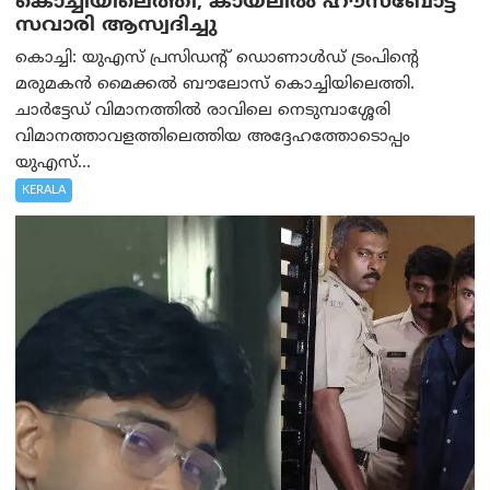
കൊച്ചിയിലെത്തി; കായലിൽ ഹൗസ്ബോട്ട്
സവാരി ആസ്വദിച്ചു
കൊച്ചി: യുഎസ് പ്രസിഡന്റ് ഡൊണാൾഡ് ട്രംപിന്റെ
മരുമകൻ മൈക്കൽ ബൗലോസ് കൊച്ചിയിലെത്തി.
ചാർട്ടേഡ് വിമാനത്തിൽ രാവിലെ നെടുമ്പാശ്ശേരി
വിമാനത്താവളത്തിലെത്തിയ അദ്ദേഹത്തോടൊപ്പം
യുഎസ്...
KERALA