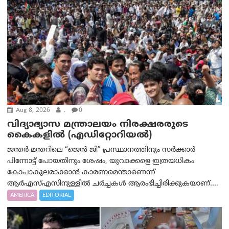
Aug 8, 2026
.
0
വിദ്യാഭ്യാസ മന്ത്രാലയം നിരക്ഷരരുടെ
കൈകളിൽ (എഡിറ്റോറിയല്‍)
ജന്തർ മന്തറിലെ “ജെൻ ജി” പ്രസ്ഥാനത്തിനും സർക്കാർ
പിന്നോട്ട് പോയതിനും ശേഷം, യുവാക്കളെ ഇത്രയധികം
കോപാകുലരാക്കാൻ കാരണമെന്താണെന്ന്
ആർ‌എസ്‌എസിനുള്ളിൽ ചർച്ചകൾ ആരംഭിച്ചിരിക്കുകയാണ്....
AMERICA
EDITORIAL