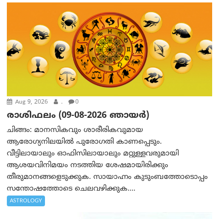
Aug 9, 2026
.
0
രാശിഫലം (09-08-2026 ഞായര്‍)
ചിങ്ങം: മാനസികവും ശാരീരികവുമായ
ആരോഗ്യനിലയിൽ പുരോഗതി കാണപ്പെടും.
വീട്ടിലായാലും ഓഫിസിലായാലും മറ്റുള്ളവരുമായി
ആശയവിനിമയം നടത്തിയ ശേഷമായിരിക്കും
തീരുമാനങ്ങളെടുക്കുക. സായാഹ്നം കുടുംബത്തോടൊപ്പം
സന്തോഷത്തോടെ ചെലവഴിക്കുക....
ASTROLOGY