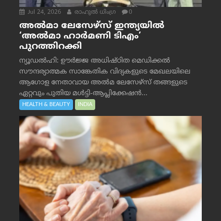
Jul 24, 2026
രാഹുല്‍ ധിംഗ്ര
0
അൽമാ ലേസേഴ്സ് ഇന്ത്യയിൽ
‘അൽമാ ഹാർമണി ടിഎം’
പുറത്തിറക്കി
ന്യൂഡൽഹി: ഊർജ്ജ അധിഷ്ഠിത മെഡിക്കൽ
സൗന്ദര്യാത്മക സാങ്കേതിക വിദ്യകളുടെ മേഖലയിലെ
ആഗോള നേതാവായ അൽമ ലേസേഴ്സ് തങ്ങളുടെ
ഏറ്റവും പുതിയ മൾട്ടി-ആപ്ലിക്കേഷൻ...
HEALTH & BEAUTY
INDIA