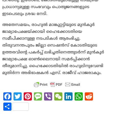
പറഞ്ഞു. ഇതോടെ, കോടതിയുമായുള്ള രാഷ്ട്രീയ
പ്രാധാന്യമുള്ള സംഭവവും പൊതുജനങ്ങളുടെ
ഇടപെടലും ശ്രദ്ധ നേടി.
അതേസമയം, രാഹുൽ മാങ്കൂറ്റട്ടിയുടെ മുൻകൂർ
ജാമ്യാപേക്ഷയ്ക്കായി ഹൈക്കോടതിയെ
സമീപിക്കാനുള്ള നടപടികൾ ആരംഭിച്ചു.
തിരുവനന്തപുരം ജില്ലാ സെഷൻസ് കോടതിയുടെ
ഉത്തരവിന്റെ പകർപ്പ് ലഭിച്ചതിനെത്തുടർന്ന് മുൻകൂർ
ജാമ്യാപേക്ഷ ഓൺലൈനായി സമർപ്പിക്കാൻ
തീരുമാനിച്ചു. ഹൈക്കോടതിയിൽ രാഹുലിനുവേണ്ടി
മുതിർന്ന അഭിഭാഷകൻ എസ്. രാജീവ് ഹാജരാകും.
Fa
T
Pi
M
Vi
W
Li
W
R
ce
w
nt
es
b
e
n
h
e
S
b
itt
er
sa
er
C
ke
at
d