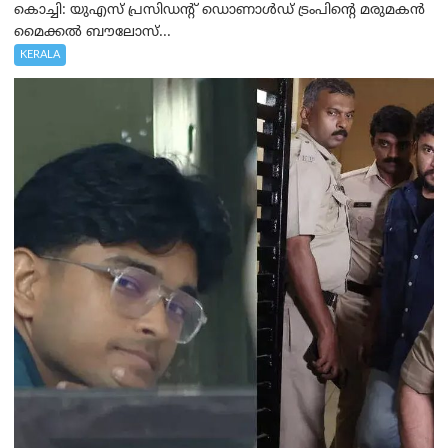
കൊച്ചി: യുഎസ് പ്രസിഡന്റ് ഡൊണാൾഡ് ട്രംപിന്റെ മരുമകൻ
മൈക്കൽ ബൗലോസ്...
KERALA