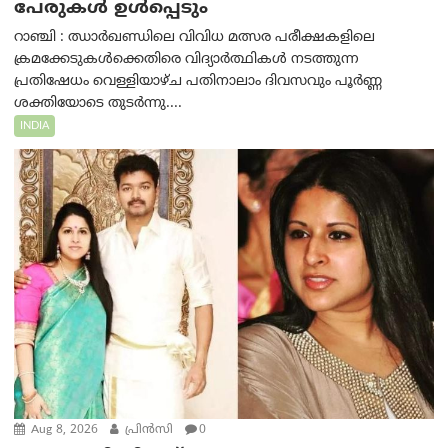
പേരുകൾ ഉൾപ്പെടും
റാഞ്ചി : ഝാർഖണ്ഡിലെ വിവിധ മത്സര പരീക്ഷകളിലെ
ക്രമക്കേടുകൾക്കെതിരെ വിദ്യാർത്ഥികൾ നടത്തുന്ന
പ്രതിഷേധം വെള്ളിയാഴ്ച പതിനാലാം ദിവസവും പൂർണ്ണ
ശക്തിയോടെ തുടർന്നു....
INDIA
Aug 8, 2026
പ്രിന്‍സി
0