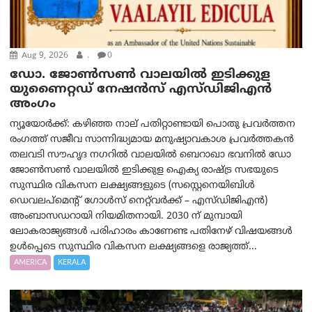
Aug 9, 2026
.
0
ഡോ. ജോൺസൺ വാലയിൽ ഇടിക്കുള
യുണൈറ്റഡ് നേഷൻസ് എസ്ഡിജിഎൻ
അംഗം
ന്യൂയോര്‍ക്ക്: കഴിഞ്ഞ നാല് പതിറ്റാണ്ടായി പൊതു പ്രവർത്തന
രംഗത്ത് സജീവ സാന്നിദ്ധ്യമായ മനുഷ്യാവകാശ പ്രവർത്തകൻ
തലവടി സൗഹൃദ നഗറിൽ വാലയിൽ ബെറാഖാ ഭവനിൽ ഡോ
ജോൺസൺ വാലയിൽ ഇടിക്കുള ഐക്യ രാഷ്ട്ര സഭയുടെ
സുസ്ഥിര വികസന ലക്ഷ്യങ്ങളുടെ (സസ്റ്റെനെയിബിൾ
ഡെവലപ്‌മെന്റ് ഗോൾസ് നെറ്റ്‌വർക്ക് – എസ്ഡിജിഎൻ)
അംബാസഡറായി നിയമിതനായി. 2030 ന് മുമ്പായി
ലോകരാജ്യങ്ങൾ പരിഹാരം കാണേണ്ട പതിനേഴ് വിഷയങ്ങൾ
ഉൾപ്പെടെ സുസ്ഥിര വികസന ലക്ഷ്യങ്ങളെ രാജ്യത്ത്...
AMERICA
KERALA