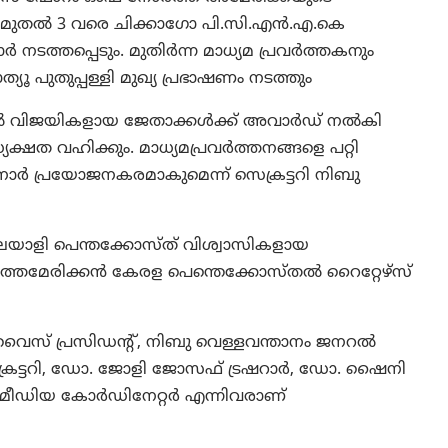
30 മുതൽ 3 വരെ ചിക്കാഗോ പി.സി.എൻ.എ.കെ
 നടത്തപ്പെടും. മുതിർന്ന മാധ്യമ പ്രവർത്തകനും
ുതുപ്പള്ളി മുഖ്യ പ്രഭാഷണം നടത്തും
തിൽ വിജയികളായ ജേതാക്കൾക്ക് അവാർഡ് നൽകി
യക്ഷത വഹിക്കും. മാധ്യമപ്രവർത്തനങ്ങളെ പറ്റി
നാർ പ്രയോജനകരമാകുമെന്ന് സെക്രട്ടറി നിബു
ലയാളി പെന്തക്കോസ്ത് വിശ്വാസികളായ
തമേരിക്കൻ കേരള പെന്തെക്കോസ്തൽ റൈറ്റേഴ്സ്
ൂ വൈസ് പ്രസിഡന്റ്, നിബു വെള്ളവന്താനം ജനറൽ
െക്രട്ടറി, ഡോ. ജോളി ജോസഫ് ട്രഷറാർ, ഡോ. ഷൈനി
ൂ മീഡിയ കോർഡിനേറ്റർ എന്നിവരാണ്