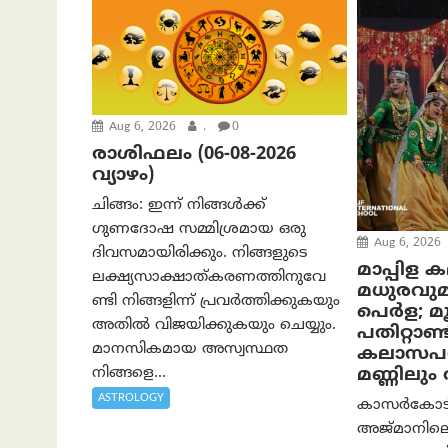
Aug 6, 2026
.
0
രാശിഫലം (06-08-2026
വ്യാഴം)
ചിങ്ങം: ഇന്ന് നിങ്ങൾക്ക്
ഗുണദോഷ സമ്മിശ്രമായ ഒരു
Aug 6, 2026
ദിവസമായിരിക്കും. നിങ്ങളുടെ
മാപ്പിള 
ലക്ഷ്യസാക്ഷാത്കരണത്തിനുവേ
മധുരവു
ണ്ടി നിങ്ങളിന്ന് പ്രവർത്തിക്കുകയും
പെർള; മൂന
അതില്‍ വിജയിക്കുകയും ചെയ്യും.
പതിറ്റാണ്ട
മാനസികമായ അസ്വസ്ഥത
കലാസപര്
നിങ്ങളെ...
മണ്ണിലു
ASTROLOGY
കാസർകോടിന്
അജ്മാനിലെ