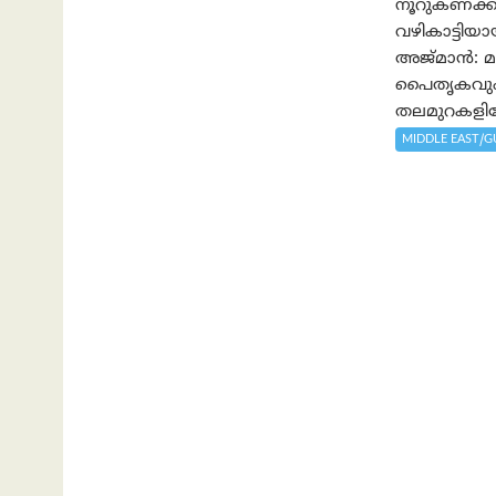
നൂറുകണക്കി
വഴികാട്ടി
അജ്മാൻ: മാ
പൈതൃകവും 
തലമുറകളിലേ
MIDDLE EAST/G