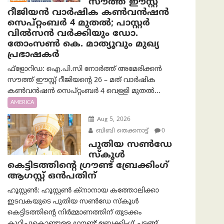
സൗത്ത് ഈസ്റ്റ്
റീജിയൻ വാർഷിക കൺവൻഷൻ
സെപ്റ്റംബർ 4 മുതൽ; പാസ്റ്റർ
വിൽസൻ വർക്കിയും ഡോ.
തോംസൺ കെ. മാത്യൂവും മുഖ്യ
പ്രഭാഷകർ
ഫ്ളോറിഡ: ഐ.പി.സി നോർത്ത് അമേരിക്കൻ
സൗത്ത് ഈസ്റ്റ് റീജിയന്റെ 26 – മത് വാർഷിക
കൺവൻഷൻ സെപ്റ്റംബർ 4 വെള്ളി മുതൽ...
AMERICA
Aug 5, 2026
ബിബി തെക്കനാട്ട്
0
പുതിയ സൺഡേ
സ്കൂൾ
കെട്ടിടത്തിന്റെ ഗ്രൗണ്ട് ബ്രേക്കിംഗ്
ആഗസ്റ്റ് ഒൻപതിന്
ഹൂസ്റ്റൺ: ഹൂസ്റ്റൺ ക്നാനായ കത്തോലിക്കാ
ഇടവകയുടെ പുതിയ സൺഡേ സ്കൂൾ
കെട്ടിടത്തിന്റെ നിർമ്മാണത്തിന് തുടക്കം
കുറിച്ചുകൊണ്ടുള്ള ഗ്രൗണ്ട് ബ്രേക്കിംഗ് ചടങ്ങ്