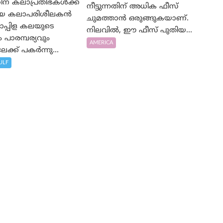
ന് കലാപ്രതിഭകൾക്ക്
നീട്ടുന്നതിന് അധിക ഫീസ്
യായ കലാപരിശീലകൻ
ചുമത്താൻ ഒരുങ്ങുകയാണ്.
പ്പിള കലയുടെ
നിലവിൽ, ഈ ഫീസ് പുതിയ...
പാരമ്പര്യവും
AMERICA
ക്ക് പകർന്നു...
ULF