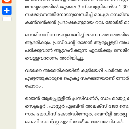
h
s
n
e
h
നേതൃത്വത്തിൽ ജൂലൈ 3 ന് വെള്ളിയാഴ്ച 1.
R
a
t
k
a
സമ്മേളനത്തിനോടനുബന്ധിച്ച് മാധ്യമ സെമിനാർ
e
t
S
e
കൺവൻഷൻ പ്രഭാഷകനുമായ റവ. ജോർജ് മാത്യൂ പ
t
d
h
d
s
സെമിനാറിനോടനുബദ്ധിച്ച് രചനാ മത്സരത്
d
a
I
A
ആദരിക്കും. പ്രസിഡന്റ് രാജൻ ആര്യപ്പള്ളി അധ്
i
r
n
പഠിക്കുവാൻ ആഗ്രഹിക്കുന്ന ഏവർക്കും സെമി
p
t
e
വെള്ളവന്താനം അറിയിച്ചു.
p
വടക്കേ അമേരിക്കയിൽ കുടിയേറി പാർത്ത മ
എഴുത്തുകാരുടെ ഐക്യ സംഘടനയാണ് നോർത്
ഫോറം .
രാജൻ ആര്യപ്പള്ളിൽ പ്രസിഡൻറ്, സാം മാത്യ
സെക്രട്ടറി, പാസ്റ്റർ എബിൻ അലക്സ് ജോ സ
സാം ലേഡീസ് കോർഡിനേറ്റർ, വെസ്ളി മാത്യ
കെ.പി.ഡബ്ള്യു.എഫ് ദേശീയ ഭാരവാഹികൾ.