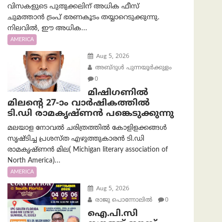
വിസകളുടെ പുതുക്കലിന് അധിക ഫീസ്
ചുമത്താൻ ട്രംപ് ഭരണകൂടം തയ്യാറെടുക്കുന്നു.
നിലവിൽ, ഈ അധിക...
AMERICA
Aug 5, 2026
അബ്ദുൾ പുന്നയൂർക്കുളം
0
മിഷിഗണിൽ
മിലന്റെ 27-ാം വാർഷികത്തിൽ
ടി.ഡി രാമകൃഷ്ണൻ പങ്കെടുക്കുന്നു
മലയാള നോവൽ ചരിത്രത്തിൽ കോളിളക്കങ്ങൾ
സൃഷ്ടിച്ച പ്രശസ്‌ത എഴുത്തുകാരൻ ടി.ഡി
രാമകൃഷ്ണൻ മില( Michigan literary association of
North America)...
AMERICA
Aug 5, 2026
രാജു പൊന്നോലിൽ
0
ഐ.പി.സി