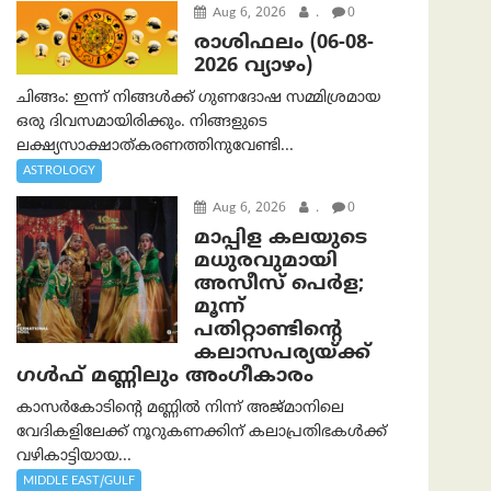
Aug 6, 2026
.
0
രാശിഫലം (06-08-
2026 വ്യാഴം)
ചിങ്ങം: ഇന്ന് നിങ്ങൾക്ക് ഗുണദോഷ സമ്മിശ്രമായ
ഒരു ദിവസമായിരിക്കും. നിങ്ങളുടെ
ലക്ഷ്യസാക്ഷാത്കരണത്തിനുവേണ്ടി...
ASTROLOGY
Aug 6, 2026
.
0
മാപ്പിള കലയുടെ
മധുരവുമായി
അസീസ് പെർള;
മൂന്ന്
പതിറ്റാണ്ടിന്റെ
കലാസപര്യയ്ക്ക്
ഗൾഫ് മണ്ണിലും അംഗീകാരം
കാസർകോടിന്റെ മണ്ണിൽ നിന്ന് അജ്മാനിലെ
വേദികളിലേക്ക് നൂറുകണക്കിന് കലാപ്രതിഭകൾക്ക്
വഴികാട്ടിയായ...
MIDDLE EAST/GULF