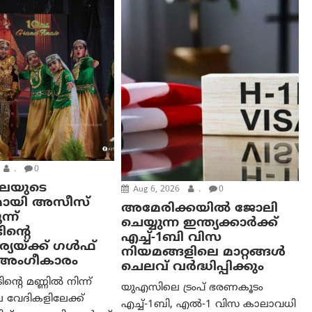
.
0
കലയുടെ
Aug 6, 2026
.
0
മായി അസീസ്
അമേരിക്കയില്‍ ജോലി
്ന്
ചെയ്യുന്ന ഇന്ത്യക്കാർക്ക്
ിന്റെ
എച്ച്-1ബി വിസ
യയ്ക്ക് ഗൾഫ്
നിയമങ്ങളിലെ മാറ്റങ്ങൾ
ം അംഗീകാരം
ചെലവ് വർദ്ധിപ്പിക്കും
റെ മണ്ണിൽ നിന്ന്
യുഎസിലെ ട്രംപ് ഭരണകൂടം
 വേദികളിലേക്ക്
എച്ച്-1ബി, എൽ-1 വിസ കാലാവധി