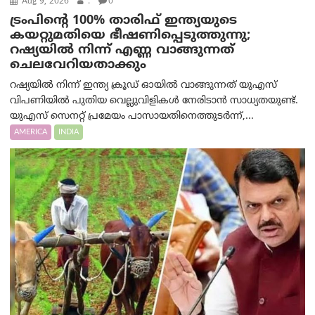
Aug 9, 2026
.
0
ട്രം‌പിന്റെ 100% താരിഫ് ഇന്ത്യയുടെ
കയറ്റുമതിയെ ഭീഷണിപ്പെടുത്തുന്നു;
റഷ്യയിൽ നിന്ന് എണ്ണ വാങ്ങുന്നത്
ചെലവേറിയതാക്കും
റഷ്യയിൽ നിന്ന് ഇന്ത്യ ക്രൂഡ് ഓയിൽ വാങ്ങുന്നത് യുഎസ്
വിപണിയിൽ പുതിയ വെല്ലുവിളികൾ നേരിടാൻ സാധ്യതയുണ്ട്.
യുഎസ് സെനറ്റ് പ്രമേയം പാസായതിനെത്തുടർന്ന്,...
AMERICA
INDIA