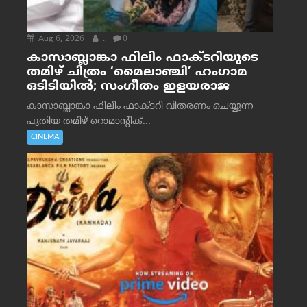
Aug 6, 2026
.
0
കാസാബ്ലാങ്കാ ഫിലിം ഫാക്ടറിയുടെ
തമിഴ് ചിത്രം ‘മൈലാഞ്ചി’ ഹംഗാമ
ഒടിടിയിൽ; സംഗീതം ഇളയരാജ
കാസാബ്ലാങ്കാ ഫിലിം ഫാക്ടറി വിതരണം ചെയ്യുന്ന
പുതിയ തമിഴ് റൊമാന്റിക്...
CINEMA