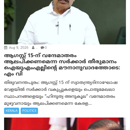
Aug 9, 2026
.
0
ആഗസ്റ്റ് 15-ന് വന്ദേമാതരം
ആലപിക്കണമെന്ന സര്‍ക്കാര്‍ തീരുമാനം
ഐയുഎംഎല്ലിന്റെ മൗനാനുവാദത്തോടെ:
എം വി
തിരുവനന്തപുരം: ആഗസ്റ്റ് 15 ന് സ്വാതന്ത്ര്യദിനാഘോഷ
വേളയിൽ സർക്കാർ വകുപ്പുകളെയും പൊതുമേഖലാ
സ്ഥാപനങ്ങളെയും “ഹിന്ദുത്വ അനുകൂല” വന്ദേമാതരം
മുഴുവനായും ആലപിക്കണമെന്ന കേരള...
KERALA
POLITICS