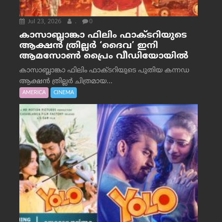
Jul 23, 2026
.
0
കാസാബ്ലാങ്കാ ഫിലിം ഫാക്ടറിയുടെ
ആക്ഷൻ ത്രില്ലർ ‘ദൈവ’ ഇനി
ആമസോൺ പ്രൈം വീഡിയോയിൽ
കാസാബ്ലാങ്കാ ഫിലിം ഫാക്ടറിയുടെ പുതിയ കന്നഡ
ആക്ഷൻ ത്രില്ലർ ചിത്രമായ...
AMERICA
CINEMA