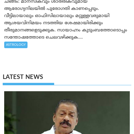
ചിങ്ങം: മാനസികവും ശാരീരികവുമായ
ആരോഗ്യനിലയിൽ പുരോഗതി കാണപ്പെടും.
വീട്ടിലായാലും ഓഫിസിലായാലും മറ്റുള്ളവരുമായി
ആശയവിനിമയം നടത്തിയ ശേഷമായിരിക്കും
തീരുമാനങ്ങളെടുക്കുക. സായാഹ്നം കുടുംബത്തോടൊപ്പം
സന്തോഷത്തോടെ ചെലവഴിക്കുക....
ASTROLOGY
LATEST NEWS