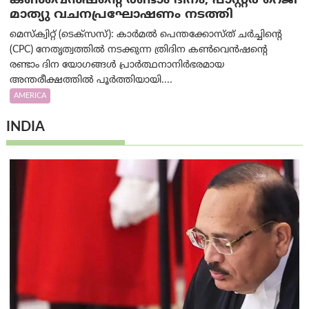
കൺവെൻഷന്റെ രണ്ടാം ദിനം; പാസ്റ്റർ റെജി
മാത്യു വചനപ്രഘോഷണം നടത്തി
മെസ്‌ക്വിറ്റ് (ടെക്സസ്): കാർമൽ പെന്തക്കോസ്ത് ചർച്ചിന്റെ
(CPC) നേതൃത്വത്തിൽ നടക്കുന്ന ത്രിദിന കൺവെൻഷന്റെ
രണ്ടാം ദിന യോഗങ്ങൾ പ്രാർത്ഥനാനിർഭരമായ
അന്തരീക്ഷത്തിൽ പൂർത്തിയായി....
AMERICA
INDIA