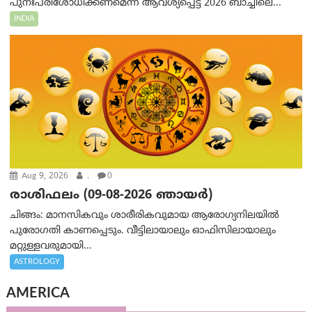
പുനഃപരിശോധിക്കണമെന്ന് ആവശ്യപ്പെട്ട് 2026 ബാച്ചിലെ...
INDIA
Aug 9, 2026
.
0
രാശിഫലം (09-08-2026 ഞായര്‍)
ചിങ്ങം: മാനസികവും ശാരീരികവുമായ ആരോഗ്യനിലയിൽ
പുരോഗതി കാണപ്പെടും. വീട്ടിലായാലും ഓഫിസിലായാലും
മറ്റുള്ളവരുമായി...
ASTROLOGY
AMERICA