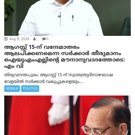
Aug 9, 2026
.
0
ആഗസ്റ്റ് 15-ന് വന്ദേമാതരം
ആലപിക്കണമെന്ന സര്‍ക്കാര്‍ തീരുമാനം
ഐയുഎംഎല്ലിന്റെ മൗനാനുവാദത്തോടെ:
എം വി
തിരുവനന്തപുരം: ആഗസ്റ്റ് 15 ന് സ്വാതന്ത്ര്യദിനാഘോഷ
വേളയിൽ സർക്കാർ വകുപ്പുകളെയും...
KERALA
POLITICS