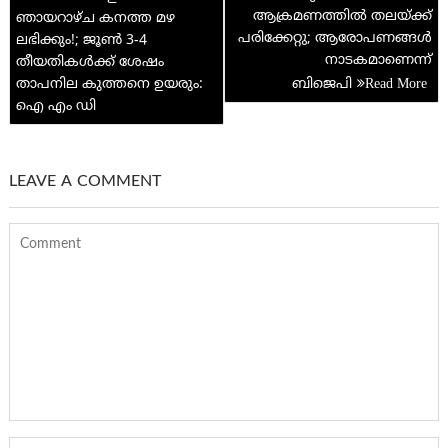
p
ആക്രമണത്തിൽ തലയ്ക്ക്
ഞായറാഴ്ച കനത്ത മഴ
പരിക്കേറ്റു; ആരോപണങ്ങൾ
ലഭിക്കും!; ജൂൺ 3-4
നാടകമാണെന്ന്
തീയതികൾക്ക് ശേഷം
താപനില കുത്തനെ ഉയരും:
ബിജെപി
ഐ എം ഡി
LEAVE A COMMENT