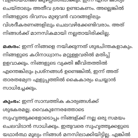
വളരെയധികം കുഴപ്പത്തിലാക്കും. ഇന്ന് എന്ത് കാര്യം
ചെയ്‌താലും അതീവ ശ്രദ്ധ ഉണ്ടാകണം. അല്ലെങ്കിൽ
നിങ്ങളുടെ ദിവസം മുഴുവൻ വാദങ്ങളിലും
വിശദീകരണങ്ങളിലും ചെലവഴിക്കേണ്ടിവരാം. അത്
നിങ്ങൾക്ക് മാനസികമായി നല്ലതായിരിക്കില്ല.
മകരം:
ഇന്ന് നിങ്ങളെ നയിക്കുന്നത് ശുഭചിന്തകളാകും.
നിങ്ങളുടെ കഠിനാധ്വാനം മറ്റുള്ളവരില്‍ മതിപ്പ്
ഉളവാക്കും. നിങ്ങളുടെ വ്യക്തി ജീവിതത്തില്‍
എന്തെങ്കിലും പ്രശ്‌നങ്ങൾ ഉണ്ടെങ്കിൽ, ഇന്ന് അത്
താരതമ്യേന എളുപ്പത്തില്‍ കൈകാര്യം ചെയ്യാന്‍
സാധിച്ചേക്കും.
കുംഭം:
ഇന്ന് സാമ്പത്തിക കാര്യങ്ങള്‍ക്ക്
ശുഭകരമല്ല.
വൈകുന്നേരത്തോടെ
സുഹൃത്തുക്കളോടൊപ്പം നിങ്ങള്ക്ക് നല്ല ഒരു സമയം
ചെലവിടാന്‍ സാധിക്കും. ഇതുവരെ സുഹൃത്തുക്കളുടെ
യഥാർത്ഥ മൂല്യം നിങ്ങള്‍ മനസിലാക്കിയിട്ടില്ല. എങ്കില്‍