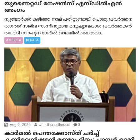
യുണൈറ്റഡ് നേഷൻസ് എസ്ഡിജിഎൻ
അംഗം
ന്യൂയോര്‍ക്ക്: കഴിഞ്ഞ നാല് പതിറ്റാണ്ടായി പൊതു പ്രവർത്തന
രംഗത്ത് സജീവ സാന്നിദ്ധ്യമായ മനുഷ്യാവകാശ പ്രവർത്തകൻ
തലവടി സൗഹൃദ നഗറിൽ വാലയിൽ ബെറാഖാ...
AMERICA
KERALA
Aug 9, 2026
പി പി ചെറിയാൻ
0
കാർമൽ പെന്തക്കോസ്ത് ചർച്ച്