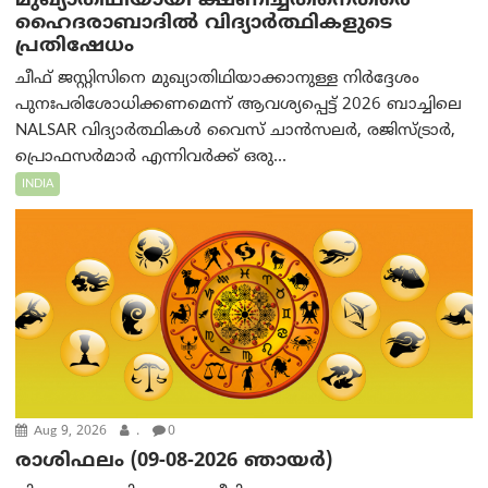
മുഖ്യാതിഥിയായി ക്ഷണിച്ചതിനെതിരെ
ഹൈദരാബാദില്‍ വിദ്യാർത്ഥികളുടെ
പ്രതിഷേധം
ചീഫ് ജസ്റ്റിസിനെ മുഖ്യാതിഥിയാക്കാനുള്ള നിർദ്ദേശം
പുനഃപരിശോധിക്കണമെന്ന് ആവശ്യപ്പെട്ട് 2026 ബാച്ചിലെ
NALSAR വിദ്യാർത്ഥികൾ വൈസ് ചാൻസലർ, രജിസ്ട്രാർ,
പ്രൊഫസർമാർ എന്നിവർക്ക് ഒരു...
INDIA
Aug 9, 2026
.
0
രാശിഫലം (09-08-2026 ഞായര്‍)