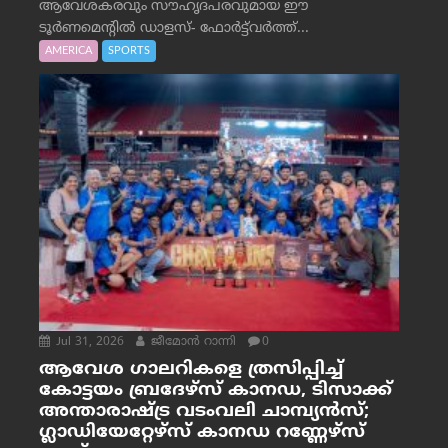
ആവേശകരവും സൗഹൃദപരവുമായ ഈ
ടൂർണമെന്റിൽ ഡാളസ്- ഫോർട്ട്‌വര്‍ത്ത്...
AMERICA
SPORTS
Jul 31, 2026
ജീമോന്‍ റാന്നി
0
ആവേശ ഗാലറികളെ ത്രസിപ്പിച്ച്
കോട്ടയം ബ്രദേഴ്‌സ് കാനഡ, ടിസാക്ക്
അന്താരാഷ്ട്ര വടംവലി ചാമ്പ്യന്‍സ്;
ഗ്ലാഡിയേറ്റേഴ്‌സ് കാനഡ റണ്ണേഴ്‌സ്