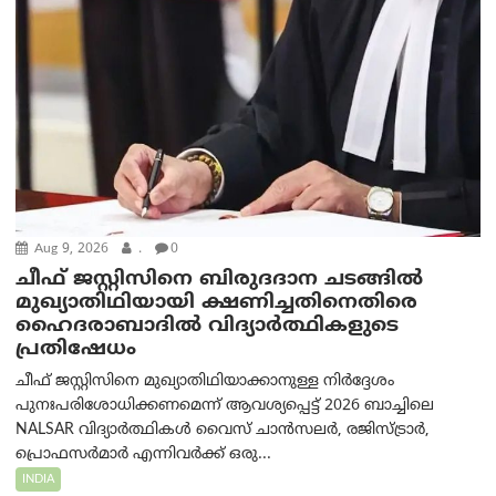
Aug 9, 2026
.
0
ചീഫ് ജസ്റ്റിസിനെ ബിരുദദാന ചടങ്ങില്‍
മുഖ്യാതിഥിയായി ക്ഷണിച്ചതിനെതിരെ
ഹൈദരാബാദില്‍ വിദ്യാർത്ഥികളുടെ
പ്രതിഷേധം
ചീഫ് ജസ്റ്റിസിനെ മുഖ്യാതിഥിയാക്കാനുള്ള നിർദ്ദേശം
പുനഃപരിശോധിക്കണമെന്ന് ആവശ്യപ്പെട്ട് 2026 ബാച്ചിലെ
NALSAR വിദ്യാർത്ഥികൾ വൈസ് ചാൻസലർ, രജിസ്ട്രാർ,
പ്രൊഫസർമാർ എന്നിവർക്ക് ഒരു...
INDIA