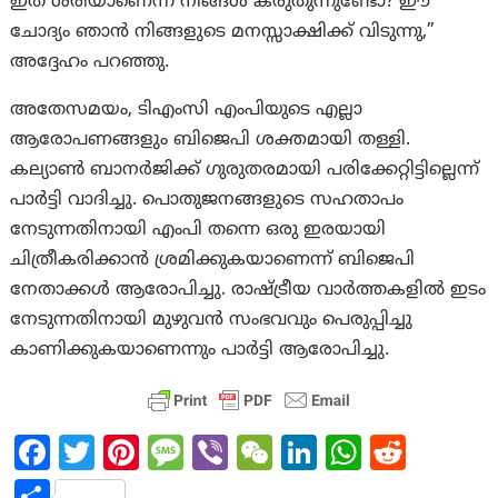
ഇത് ശരിയാണെന്ന് നിങ്ങൾ കരുതുന്നുണ്ടോ? ഈ
ചോദ്യം ഞാൻ നിങ്ങളുടെ മനസ്സാക്ഷിക്ക് വിടുന്നു,”
അദ്ദേഹം പറഞ്ഞു.
അതേസമയം, ടിഎംസി എംപിയുടെ എല്ലാ
ആരോപണങ്ങളും ബിജെപി ശക്തമായി തള്ളി.
കല്യാൺ ബാനർജിക്ക് ഗുരുതരമായി പരിക്കേറ്റിട്ടില്ലെന്ന്
പാർട്ടി വാദിച്ചു. പൊതുജനങ്ങളുടെ സഹതാപം
നേടുന്നതിനായി എംപി തന്നെ ഒരു ഇരയായി
ചിത്രീകരിക്കാൻ ശ്രമിക്കുകയാണെന്ന് ബിജെപി
നേതാക്കൾ ആരോപിച്ചു. രാഷ്ട്രീയ വാർത്തകളിൽ ഇടം
നേടുന്നതിനായി മുഴുവൻ സംഭവവും പെരുപ്പിച്ചു
കാണിക്കുകയാണെന്നും പാർട്ടി ആരോപിച്ചു.
Fa
T
Pi
M
Vi
W
Li
W
R
ce
w
nt
es
b
e
n
h
e
S