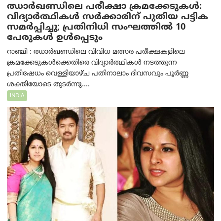
ഝാര്‍ഖണ്ഡിലെ പരീക്ഷാ ക്രമക്കേടുകള്‍:
വിദ്യാർത്ഥികൾ സർക്കാരിന് പുതിയ പട്ടിക
സമർപ്പിച്ചു; പ്രതിനിധി സംഘത്തിൽ 10
പേരുകൾ ഉൾപ്പെടും
റാഞ്ചി : ഝാർഖണ്ഡിലെ വിവിധ മത്സര പരീക്ഷകളിലെ
ക്രമക്കേടുകൾക്കെതിരെ വിദ്യാർത്ഥികൾ നടത്തുന്ന
പ്രതിഷേധം വെള്ളിയാഴ്ച പതിനാലാം ദിവസവും പൂർണ്ണ
ശക്തിയോടെ തുടർന്നു....
INDIA