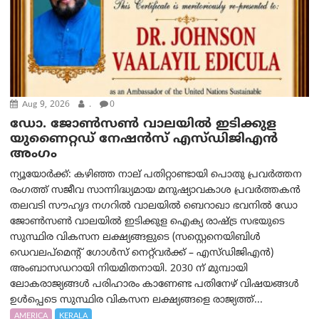
Aug 9, 2026
.
0
ഡോ. ജോൺസൺ വാലയിൽ ഇടിക്കുള
യുണൈറ്റഡ് നേഷൻസ് എസ്ഡിജിഎൻ
അംഗം
ന്യൂയോര്‍ക്ക്: കഴിഞ്ഞ നാല് പതിറ്റാണ്ടായി പൊതു പ്രവർത്തന
രംഗത്ത് സജീവ സാന്നിദ്ധ്യമായ മനുഷ്യാവകാശ പ്രവർത്തകൻ
തലവടി സൗഹൃദ നഗറിൽ വാലയിൽ ബെറാഖാ ഭവനിൽ ഡോ
ജോൺസൺ വാലയിൽ ഇടിക്കുള ഐക്യ രാഷ്ട്ര സഭയുടെ
സുസ്ഥിര വികസന ലക്ഷ്യങ്ങളുടെ (സസ്റ്റെനെയിബിൾ
ഡെവലപ്‌മെന്റ് ഗോൾസ് നെറ്റ്‌വർക്ക് – എസ്ഡിജിഎൻ)
അംബാസഡറായി നിയമിതനായി. 2030 ന് മുമ്പായി
ലോകരാജ്യങ്ങൾ പരിഹാരം കാണേണ്ട പതിനേഴ് വിഷയങ്ങൾ
ഉൾപ്പെടെ സുസ്ഥിര വികസന ലക്ഷ്യങ്ങളെ രാജ്യത്ത്...
AMERICA
KERALA