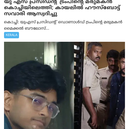
യു എസ് പ്രസിഡന്റ് ട്രംപിന്റെ മരുമകൻ
കൊച്ചിയിലെത്തി; കായലിൽ ഹൗസ്ബോട്ട്
സവാരി ആസ്വദിച്ചു
കൊച്ചി: യുഎസ് പ്രസിഡന്റ് ഡൊണാൾഡ് ട്രംപിന്റെ മരുമകൻ
മൈക്കൽ ബൗലോസ്...
KERALA