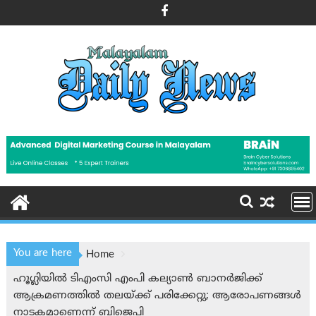
Skip
to
content
You are here
Home
ഹൂഗ്ലിയിൽ ടിഎംസി എംപി കല്യാൺ ബാനർജിക്ക്
ആക്രമണത്തിൽ തലയ്ക്ക് പരിക്കേറ്റു; ആരോപണങ്ങൾ
നാടകമാണെന്ന് ബിജെപി