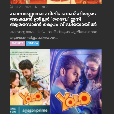
Jul 23, 2026
.
0
കാസാബ്ലാങ്കാ ഫിലിം ഫാക്ടറിയുടെ
ആക്ഷൻ ത്രില്ലർ ‘ദൈവ’ ഇനി
ആമസോൺ പ്രൈം വീഡിയോയിൽ
കാസാബ്ലാങ്കാ ഫിലിം ഫാക്ടറിയുടെ പുതിയ കന്നഡ
ആക്ഷൻ ത്രില്ലർ ചിത്രമായ...
AMERICA
CINEMA