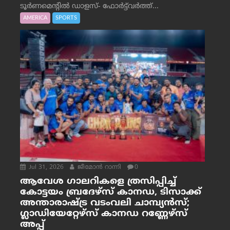
ടൂർണമെന്റിൽ ഡാളസ്- ഫോർട്ട്‌വര്‍ത്ത്...
AMERICA
SPORTS
Jul 31, 2026
ജീമോന്‍ റാന്നി
0
ആവേശ ഗാലറികളെ ത്രസിപ്പിച്ച്
കോട്ടയം ബ്രദേഴ്‌സ് കാനഡ, ടിസാക്ക്
അന്താരാഷ്ട്ര വടംവലി ചാമ്പ്യന്‍സ്;
ഗ്ലാഡിയേറ്റേഴ്‌സ് കാനഡ റണ്ണേഴ്‌സ്
അപ്പ്