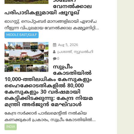
50ലേറെ
വേനൽക്കാല
പരിപാടികളുമായി ഷൂറൂഖ്
ഓഗസ്റ്റ്, സെപ്റ്റംബർ മാസങ്ങളിലായി ഏഴാഴ്ച
നീളുന്ന വിപുലമായ വേനൽക്കാല കമ്മ്യൂണിറ്റി...
MIDDLE EAST/GULF
Aug 5, 2026
പ്രശാന്ത്, ന്യൂഡല്‍ഹി
0
സുപ്രീം
കോടതിയിൽ
10,000-ത്തിലധികം കേസുകളും
ഹൈക്കോടതികളിൽ 80,000
കേസുകളും 30 വർഷമായി
കെട്ടിക്കിടക്കുന്നു: കേന്ദ്ര നിയമ
മന്ത്രി അര്‍ജുന്‍ മേഘ്‌വാള്‍
കേന്ദ്ര സർക്കാർ പാർലമെന്റിൽ നൽകിയ
കണക്കുകൾ പ്രകാരം, സുപ്രീം കോടതിയിൽ...
INDIA