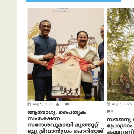
Aug 5, 2026
.
0
Aug 5, 2026
ആരോഗ്യ, പൈതൃക
0
സംരക്ഷണ
സൗജന്യ ബീ
സന്ദേശവുമായി മുത്തൂറ്റ്
പ്രോ​ഗ്ര
ബ്ലൂ ട്രിവാൻഡ്രം ഹെറിറ്റേജ്
കമ്മ്യൂണ