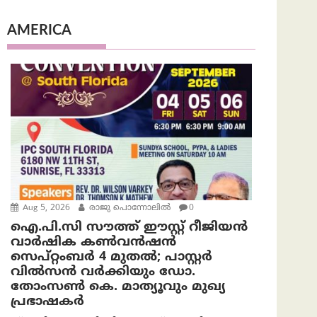
AMERICA
Aug 5, 2026
രാജു പൊന്നോലിൽ
0
ഐ.പി.സി സൗത്ത് ഈസ്റ്റ് റീജിയൻ
വാർഷിക കൺവൻഷൻ
സെപ്റ്റംബർ 4 മുതൽ; പാസ്റ്റർ
വിൽസൻ വർക്കിയും ഡോ.
തോംസൺ കെ. മാത്യൂവും മുഖ്യ
പ്രഭാഷകർ