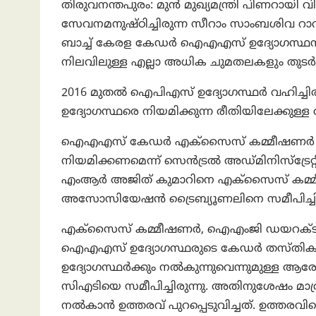
തിരുവനന്തപുരം: മുൻ മുഖ്യമന്ത്രി പിണറായ
സേവനമനുഷ്ഠിച്ചിരുന്ന സീറാം സാംബശിവ റ
ബാച്ച് കേരള കേഡർ ഐഎഎസ് ഉദ്യോഗസ്ഥനാ
നിലവിലുള്ള എല്ലാ അധിക ചുമതലകളും തുടർന്ന
2016 മുതൽ ഐപിഎസ് ഉദ്യോഗസ്ഥർ വഹിച്
ഉദ്യോഗസ്ഥരെ നിയമിക്കുന്ന രീതിയിലേക്കുള്
ഐഎഎസ് കേഡർ എക്സൈസ് കമ്മീഷണർ തസ
നിയമിക്കണമെന്ന് സെൻട്രൽ അഡ്മിനിസ്ട്രേറ്റ
എംആർ അജിത് കുമാറിനെ എക്സൈസ് കമ്മീ
അസോസിയേഷൻ ട്രൈബ്യൂണലിനെ സമീപിച്ചിരു
എക്സൈസ് കമ്മീഷണർ, ഐഎംജി ഡയറക്ടർ
ഐഎഎസ് ഉദ്യോഗസ്ഥരുടെ കേഡർ തസ്തികകള
ഉദ്യോഗസ്ഥർക്കും നൽകുന്നുവെന്നുമ
സിഎടിയെ സമീപിച്ചിരുന്നു. അതിനുശേഷം 
നൽകാൻ ഉത്തരവ് പുറപ്പെടുവിച്ചത്. ഉത്