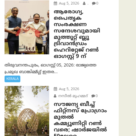
Aug 5, 2026
.
0
ആരോഗ്യ,
പൈതൃക
സംരക്ഷണ
സന്ദേശവുമായി
മുത്തൂറ്റ് ബ്ലൂ
ട്രിവാൻഡ്രം
ഹെറിറ്റേജ് റൺ
ഓഗസ്റ്റ് 9 ന്
തിരുവനന്തപുരം, ഓഗസ്റ്റ് 05, 2026: രാജ്യത്തെ
പ്രമുഖ ബാങ്കിമ്മ്ഗ്ഗ് ഇതര...
KERALA
Aug 5, 2026
നസീല്‍ മുഹമ്മദ്
0
സൗജന്യ ബീച്ച്
ഫിറ്റ്നസ് പ്രോ​ഗ്രാം
മുതൽ
കമ്മ്യൂണിറ്റി റൺ
വരെ; ഷാർജയിൽ