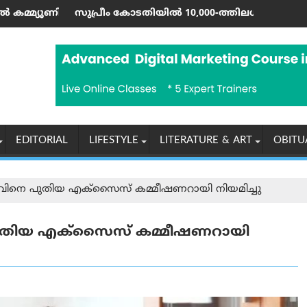
 റൺ വരെ; ഷാർജയിൽ 50ലേറെ വേനൽക്കാല പരിപാടികളുമായി ഷൂറ
 കോടതിയിൽ 10,000-ത്തിലധികം കേസുകളും ഹൈക്കോടതികളിൽ 80,
ഇന്ത്യയുടെ പരമ
EDITORIAL
LIFESTYLE
LITERATURE & ART
OBITU
വിനെ പുതിയ എക്സൈസ് കമ്മീഷണറായി നിയമിച്ചു
പുതിയ എക്സൈസ് കമ്മീഷണറായി