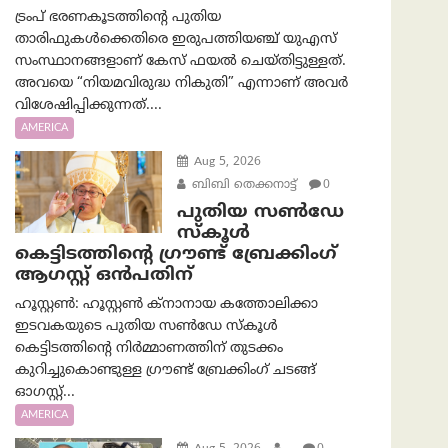
ട്രംപ് ഭരണകൂടത്തിന്റെ പുതിയ
താരിഫുകൾക്കെതിരെ ഇരുപത്തിയഞ്ച് യുഎസ്
സംസ്ഥാനങ്ങളാണ് കേസ് ഫയൽ ചെയ്തിട്ടുള്ളത്.
അവയെ “നിയമവിരുദ്ധ നികുതി” എന്നാണ് അവര്‍
വിശേഷിപ്പിക്കുന്നത്....
AMERICA
Aug 5, 2026
ബിബി തെക്കനാട്ട്
0
പുതിയ സൺഡേ
സ്കൂൾ
കെട്ടിടത്തിന്റെ ഗ്രൗണ്ട് ബ്രേക്കിംഗ്
ആഗസ്റ്റ് ഒൻപതിന്
ഹൂസ്റ്റൺ: ഹൂസ്റ്റൺ ക്നാനായ കത്തോലിക്കാ
ഇടവകയുടെ പുതിയ സൺഡേ സ്കൂൾ
കെട്ടിടത്തിന്റെ നിർമ്മാണത്തിന് തുടക്കം
കുറിച്ചുകൊണ്ടുള്ള ഗ്രൗണ്ട് ബ്രേക്കിംഗ് ചടങ്ങ്
ഓഗസ്റ്റ്...
AMERICA