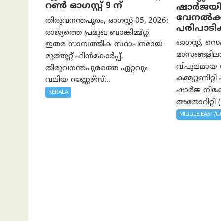
റൺ ഓഗസ്റ്റ് 9 ന്
ഷാർജയി
വേനൽക്
തിരുവനന്തപുരം, ഓഗസ്റ്റ് 05, 2026:
പരിപാടി
രാജ്യത്തെ പ്രമുഖ ബാങ്കിമ്മ്ഗ്ഗ്
ഓഗസ്റ്റ്, സെ
ഇതര സാമ്പത്തിക സ്ഥാപനമായ
മാസങ്ങളിലാ
മുത്തൂറ്റ് ഫിൻകോർപ്പ്,
വിപുലമായ
തിരുവനന്തപുരത്തെ ഏറ്റവും
കമ്മ്യൂണിറ്
വലിയ റണ്ണേഴ്‌സ്...
ഷാർജ നിക
KERALA
അതോറിറ്റി (ഷ
MIDDLE EAST/G