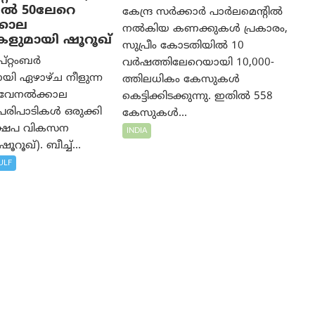
ൽ 50ലേറെ
കേന്ദ്ര സർക്കാർ പാർലമെന്റിൽ
കാല
നൽകിയ കണക്കുകൾ പ്രകാരം,
കളുമായി ഷൂറൂഖ്
സുപ്രീം കോടതിയിൽ 10
പ്റ്റംബർ
വർഷത്തിലേറെയായി 10,000-
യി ഏഴാഴ്ച നീളുന്ന
ത്തിലധികം കേസുകൾ
 വേനൽക്കാല
കെട്ടിക്കിടക്കുന്നു. ഇതിൽ 558
റി പരിപാടികൾ ഒരുക്കി
കേസുകൾ...
്ഷേപ വികസന
INDIA
ൂറൂഖ്). ബീച്ച്...
ULF