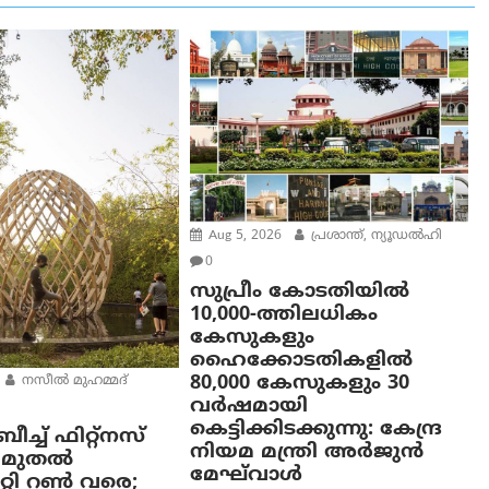
Aug 5, 2026
പ്രശാന്ത്, ന്യൂഡല്‍ഹി
0
സുപ്രീം കോടതിയിൽ
10,000-ത്തിലധികം
കേസുകളും
ഹൈക്കോടതികളിൽ
80,000 കേസുകളും 30
നസീല്‍ മുഹമ്മദ്
വർഷമായി
കെട്ടിക്കിടക്കുന്നു: കേന്ദ്ര
ച്ച് ഫിറ്റ്നസ്
നിയമ മന്ത്രി അര്‍ജുന്‍
ാം മുതൽ
മേഘ്‌വാള്‍
ിറ്റി റൺ വരെ;