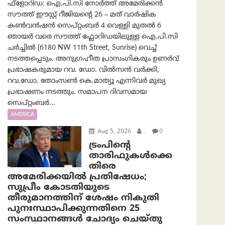
ഫ്ളോറിഡ: ഐ.പി.സി നോർത്ത് അമേരിക്കൻ
സൗത്ത് ഈസ്റ്റ് റീജിയന്റെ 26 – മത് വാർഷിക
കൺവൻഷൻ സെപ്റ്റംബർ 4 വെള്ളി മുതൽ 6
ഞായർ വരെ സൗത്ത് ഫ്ലോറിഡയിലുള്ള ഐ.പി.സി
ചർച്ചിൽ (6180 NW 11th Street, Sunrise) വെച്ച്
നടത്തപ്പെടും. അനുഗ്രഹീത പ്രാസംഗികരും ഉണർവ്
പ്രഭാഷകരുമായ റവ. ഡോ. വിൽസൻ വർക്കി,
റവ.ഡോ. തോംസൺ കെ.മാത്യൂ എന്നിവർ മുഖ്യ
പ്രഭാഷണം നടത്തും. സമാപന ദിവസമായ
സെപ്റ്റംബർ...
AMERICA
Aug 5, 2026
.
0
ട്രംപിന്റെ
താരിഫുകൾക്കെ
തിരെ
അമേരിക്കയില്‍ പ്രതിഷേധം;
സുപ്രീം കോടതിയുടെ
തീരുമാനത്തിന് ശേഷം നികുതി
പുനഃസ്ഥാപിക്കുന്നതിനെ 25
സംസ്ഥാനങ്ങൾ ചോദ്യം ചെയ്തു