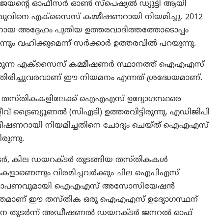
ി വിജയന്റെ ഓഫീസർ ഓൺ സ്പെഷ്യൽ ഡ്യൂട്ടി ആയി
ാവുവിനെ എക്സൈസ് കമ്മീഷണറായി നിയമിച്ചു. 2012
യ അദ്ദേഹം പുതിയ ഉത്തരവാദിത്തത്തോടൊപ്പം
ും വഹിക്കുമെന്ന് സർക്കാർ ഉത്തരവില്‍ പറയുന്നു.
ചിരുന്ന എക്സൈസ് കമ്മീഷണർ സ്ഥാനത്ത് ഐഎഎസ്
ള തിരിച്ചുവരവാണ് ഈ നിയമനം എന്നത് ശ്രദ്ധേയമാണ്.
്തികകളിലേക്ക് ഐഎഎസ് ഉദ്യോഗസ്ഥരെ
ീവ് ട്രൈബ്യൂണൽ (സിഎടി) ഉത്തരവിട്ടിരുന്നു. എഡിജിപി
ഷണറായി നിയമിച്ചതിനെ ചോദ്യം ചെയ്ത് ഐഎഎസ്
ന്നു.
, കില ഡയറക്ടർ തുടങ്ങിയ തസ്തികകൾ
ാണെന്നും വിരമിച്ചവർക്കും ചില ഐപിഎസ്
ുള്ള ആരോപണവുമായി ഐഎഎസ് അസോസിയേഷൻ
മാത്രമാണ് ഈ തസ്തിക ഒരു ഐഎഎസ് ഉദ്യോഗസ്ഥന്
തരവിനെ തുടർന്ന് അഡീഷണൽ ഡയറക്ടർ ജനറൽ ഓഫ്