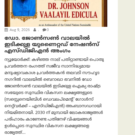
Aug 9, 2026
.
0
ഡോ. ജോൺസൺ വാലയിൽ
ഇടിക്കുള യുണൈറ്റഡ് നേഷൻസ്
എസ്ഡിജിഎൻ അംഗം
ന്യൂയോര്‍ക്ക്: കഴിഞ്ഞ നാല് പതിറ്റാണ്ടായി പൊതു
പ്രവർത്തന രംഗത്ത് സജീവ സാന്നിദ്ധ്യമായ
മനുഷ്യാവകാശ പ്രവർത്തകൻ തലവടി സൗഹൃദ
നഗറിൽ വാലയിൽ ബെറാഖാ ഭവനിൽ ഡോ
ജോൺസൺ വാലയിൽ ഇടിക്കുള ഐക്യ രാഷ്ട്ര
സഭയുടെ സുസ്ഥിര വികസന ലക്ഷ്യങ്ങളുടെ
(സസ്റ്റെനെയിബിൾ ഡെവലപ്‌മെന്റ് ഗോൾസ്
നെറ്റ്‌വർക്ക് – എസ്ഡിജിഎൻ) അംബാസഡറായി
നിയമിതനായി. 2030 ന് മുമ്പായി ലോകരാജ്യങ്ങൾ
പരിഹാരം കാണേണ്ട പതിനേഴ് വിഷയങ്ങൾ
ഉൾപ്പെടെ സുസ്ഥിര വികസന ലക്ഷ്യങ്ങളെ
രാജ്യത്ത്...