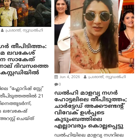
പ്രശാന്ത്, ന്യൂഡല്‍ഹി
ഗർ തീപിടിത്തം:
ടമ ലവകേശ്
െ സാകേത്
നാല് ദിവസത്തെ
കസ്റ്റഡിയിൽ
Jun 4, 2026
പ്രശാന്ത്, ന്യൂഡല്‍ഹി
0
െ “ഫ്ലോറിഷ് സ്റ്റേ”
ഡല്‍ഹി മാളവ്യ നഗര്‍
തീപിടുത്തത്തിൽ 21
ഹോട്ടലിലെ തീപിടുത്തം;
ിനെത്തുടർന്ന്,
ചാര്‍ട്ടേഡ് അക്കൗണ്ടന്റ്
മ ലവേകേഷ്
വിവേക് ഉള്‍പ്പടെ
സ്റ്റ് ചെയ്ത്
കുടുംബത്തിലെ
എല്ലാവരും കൊല്ലപ്പെട്ടു
ഡൽഹിയിലെ മാളവ്യ നഗറിലെ