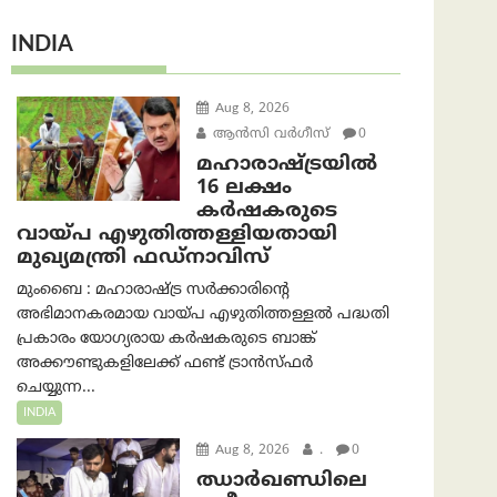
INDIA
Aug 8, 2026
ആന്‍സി വര്‍ഗീസ്
0
മഹാരാഷ്ട്രയിൽ
16 ലക്ഷം
കർഷകരുടെ
വായ്പ എഴുതിത്തള്ളിയതായി
മുഖ്യമന്ത്രി ഫഡ്‌നാവിസ്
മുംബൈ : മഹാരാഷ്ട്ര സർക്കാരിന്റെ
അഭിമാനകരമായ വായ്പ എഴുതിത്തള്ളൽ പദ്ധതി
പ്രകാരം യോഗ്യരായ കർഷകരുടെ ബാങ്ക്
അക്കൗണ്ടുകളിലേക്ക് ഫണ്ട് ട്രാൻസ്ഫർ
ചെയ്യുന്ന...
INDIA
Aug 8, 2026
.
0
ഝാര്‍ഖണ്ഡിലെ