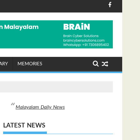
 ആയങ്കി അറസ്റ്റിൽ
വെല്ലുവിളിക്കുന്ന ഗുണ്ടകൾക്ക് സ്ഥാനമില്ല, എല്ലാവരും പോ
സ്വാതന്ത്ര്യ ദിനാഘോഷങ്ങ
ARY
MEMORIES
Malayalam Daily News
LATEST NEWS