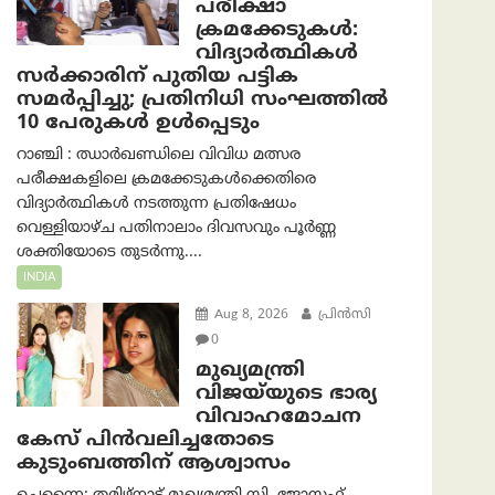
പരീക്ഷാ
ക്രമക്കേടുകള്‍:
വിദ്യാർത്ഥികൾ
സർക്കാരിന് പുതിയ പട്ടിക
സമർപ്പിച്ചു; പ്രതിനിധി സംഘത്തിൽ
10 പേരുകൾ ഉൾപ്പെടും
റാഞ്ചി : ഝാർഖണ്ഡിലെ വിവിധ മത്സര
പരീക്ഷകളിലെ ക്രമക്കേടുകൾക്കെതിരെ
വിദ്യാർത്ഥികൾ നടത്തുന്ന പ്രതിഷേധം
വെള്ളിയാഴ്ച പതിനാലാം ദിവസവും പൂർണ്ണ
ശക്തിയോടെ തുടർന്നു....
INDIA
Aug 8, 2026
പ്രിന്‍സി
0
മുഖ്യമന്ത്രി
വിജയ്‌യുടെ ഭാര്യ
വിവാഹമോചന
കേസ് പിൻവലിച്ചതോടെ
കുടുംബത്തിന് ആശ്വാസം