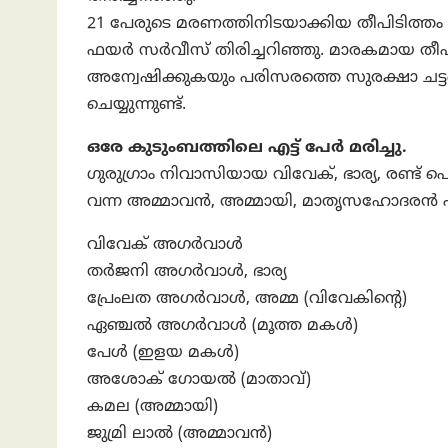
21 പേരുടെ മരണത്തിനിടയാക്കിയ തീപിടിത്തം ഉ
ഫയർ സർവീസ് തിരിച്ചറിഞ്ഞു. മാരകമായ തീപി
അന്വേഷിക്കുകയും പരിസരത്തെ സുരക്ഷാ ചട്ടങ
ചെയ്യുന്നുണ്ട്.
ഒരേ കുടുംബത്തിലെ എട്ട് പേർ മരിച്ചു.
ഗുരുഗ്രാം നിവാസിയായ വിവേക്, ഭാര്യ, രണ
വന്ന അമ്മാവൻ, അമ്മായി, മാതൃസഹോദരൻ എ
വിവേക് ​​അഗർവാൾ
തർജനി അഗർവാൾ, ഭാര്യ
പ്രേംലത അഗർവാൾ, അമ്മ (വിവേകിന്റെ)
ഏഞ്ചൽ അഗർവാൾ (മൂത്ത മകൾ)
പേൾ (ഇളയ മകൾ)
അശോക് ഗോയൽ (മാതാവ്)
കമല (അമ്മായി)
ജുമ്രി ലാൽ (അമ്മാവൻ)