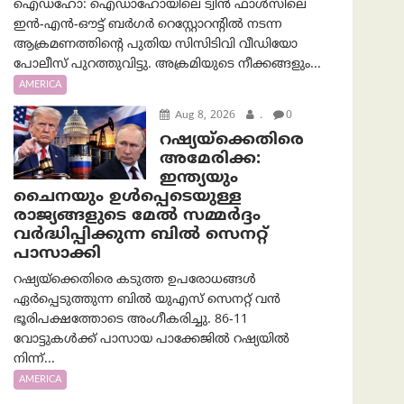
ഐഡഹോ: ഐഡാഹോയിലെ ട്വിൻ ഫാൾസിലെ
ഇൻ-എൻ-ഔട്ട് ബർഗർ റെസ്റ്റോറന്റിൽ നടന്ന
ആക്രമണത്തിന്റെ പുതിയ സിസിടിവി വീഡിയോ
പോലീസ് പുറത്തുവിട്ടു. അക്രമിയുടെ നീക്കങ്ങളും...
AMERICA
Aug 8, 2026
.
0
റഷ്യയ്‌ക്കെതിരെ
അമേരിക്ക:
ഇന്ത്യയും
ചൈനയും ഉൾപ്പെടെയുള്ള
രാജ്യങ്ങളുടെ മേൽ സമ്മർദ്ദം
വർദ്ധിപ്പിക്കുന്ന ബിൽ സെനറ്റ്
പാസാക്കി
റഷ്യയ്‌ക്കെതിരെ കടുത്ത ഉപരോധങ്ങൾ
ഏർപ്പെടുത്തുന്ന ബിൽ യുഎസ് സെനറ്റ് വൻ
ഭൂരിപക്ഷത്തോടെ അംഗീകരിച്ചു. 86-11
വോട്ടുകൾക്ക് പാസായ പാക്കേജിൽ റഷ്യയിൽ
നിന്ന്...
AMERICA