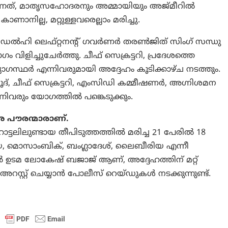
നത്, മാതൃസഹോദരനും അമ്മായിയും അജ്മീറിൽ
ില്ല, മറ്റുള്ളവരെല്ലാം മരിച്ചു.
ന് ഡൽഹി ലെഫ്റ്റനന്റ് ഗവർണർ തരൺജിത് സിംഗ് സന്ധു
 വിളിച്ചുചേർത്തു. ചീഫ് സെക്രട്ടറി, പ്രദേശത്തെ
്യോഗസ്ഥർ എന്നിവരുമായി അദ്ദേഹം കൂടിക്കാഴ്ച നടത്തും.
ദ്, ചീഫ് സെക്രട്ടറി, എംസിഡി കമ്മീഷണർ, അഗ്നിശമന
ിവരും യോഗത്തിൽ പങ്കെടുക്കും.
ശ പൗരന്മാരാണ്.
ട്ടലിലുണ്ടായ തീപിടുത്തത്തിൽ മരിച്ച 21 പേരിൽ 18
 മൊസാംബിക്, ബംഗ്ലാദേശ്, ലൈബീരിയ എന്നീ
ട്ടൽ ഉടമ ലോകേഷ് ബജാജ് ആണ്, അദ്ദേഹത്തിന് മറ്റ്
റസ്റ്റ് ചെയ്യാൻ പോലീസ് റെയ്ഡുകൾ നടക്കുന്നുണ്ട്.