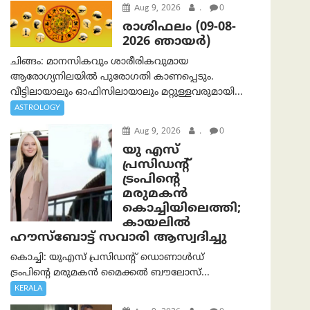
Aug 9, 2026
.
0
രാശിഫലം (09-08-
2026 ഞായര്‍)
ചിങ്ങം: മാനസികവും ശാരീരികവുമായ
ആരോഗ്യനിലയിൽ പുരോഗതി കാണപ്പെടും.
വീട്ടിലായാലും ഓഫിസിലായാലും മറ്റുള്ളവരുമായി...
ASTROLOGY
Aug 9, 2026
.
0
യു എസ്
പ്രസിഡന്റ്
ട്രംപിന്റെ
മരുമകൻ
കൊച്ചിയിലെത്തി;
കായലിൽ
ഹൗസ്ബോട്ട് സവാരി ആസ്വദിച്ചു
കൊച്ചി: യുഎസ് പ്രസിഡന്റ് ഡൊണാൾഡ്
ട്രംപിന്റെ മരുമകൻ മൈക്കൽ ബൗലോസ്...
KERALA