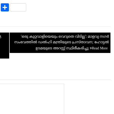
R
S
e
h
d
ar
di
e
‘ഒരു കുറ്റവാളിയെയും വെറുതെ വിടില്ല’: മാളവ്യ നഗർ
t
ൽ
സംഭവത്തിൽ ഡൽഹി മന്ത്രിയുടെ പ്രസ്താവന; ഹോട്ടൽ
ഉടമയുടെ അറസ്റ്റ് സ്ഥിരീകരിച്ചു