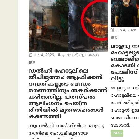
Jun 4, 2026
0
മാളവ്യ ന
ഹോട്ടലു
Jun 4, 2026
പ്രശാന്ത്, ന്യൂഡല്‍ഹി
ബജാജിന
0
കോടതി 
ഡൽഹി ഹോട്ടലിലെ
പോലീസ് 
തീപിടുത്തം: ആഫ്രിക്കൻ
വിട്ടു
ദമ്പതികളുടെ ബന്ധം
മാളവ്യ നഗറില
മരണത്തിനും തകർക്കാൻ
ഹോട്ടലിലെ 
കഴിഞ്ഞില്ല; പരസ്പരം
പേർ മരിച്ചത
ആലിംഗനം ചെയ്ത
രീതിയില്‍ മൃതദേഹങ്ങൾ
ഹോട്ടൽ ഉട
കണ്ടെത്തി
ബജാജിനെ അറ
കോടതി...
ന്യൂഡൽഹി: ഡൽഹിയിലെ മാളവ്യ
നഗറിലെ ഹോട്ടലിലുണ്ടായ
INDIA