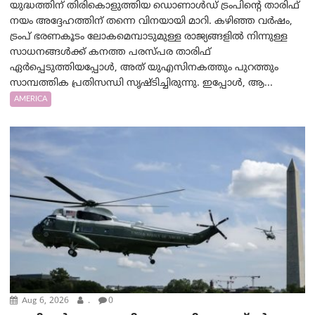
യുദ്ധത്തിന് തിരികൊളുത്തിയ ഡൊണാൾഡ് ട്രംപിന്റെ താരിഫ്
നയം അദ്ദേഹത്തിന് തന്നെ വിനയായി മാറി. കഴിഞ്ഞ വർഷം,
ട്രംപ് ഭരണകൂടം ലോകമെമ്പാടുമുള്ള രാജ്യങ്ങളിൽ നിന്നുള്ള
സാധനങ്ങൾക്ക് കനത്ത പരസ്പര താരിഫ്
ഏർപ്പെടുത്തിയപ്പോൾ, അത് യുഎസിനകത്തും പുറത്തും
സാമ്പത്തിക പ്രതിസന്ധി സൃഷ്ടിച്ചിരുന്നു. ഇപ്പോൾ, ആ...
AMERICA
Aug 6, 2026
.
0