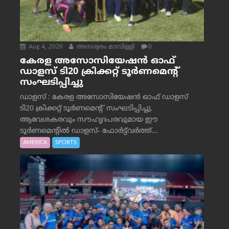
Aug 4, 2026
അനശ്വരം മാമ്പിള്ളി
0
കേരള അസോസിയേഷൻ ഓഫ്
ഡാളസ് ടി20 ക്രിക്കറ്റ് ടൂർണമെന്റ്
സംഘടിപ്പിച്ചു
ഡാളസ് : കേരള അസോസിയേഷൻ ഓഫ് ഡാളസ്
ടി20 ക്രിക്കറ്റ് ടൂർണമെന്റ് സംഘടിപ്പിച്ചു.
ആവേശകരവും സൗഹൃദപരവുമായ ഈ
ടൂർണമെന്റിൽ ഡാളസ്- ഫോർട്ട്‌വര്‍ത്ത്...
AMERICA
SPORTS