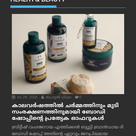
HEALTH & BEAUTY
Jul 28, 2026
രാഹുല്‍ ധിംഗ്ര
0
കാലവർഷത്തിൽ ചർമ്മത്തിനും മുടി
സംരക്ഷണത്തിനുമായി ബോഡി
ഷോപ്പിന്റെ പ്രത്യേക ഓഫറുകൾ
ബ്രിട്ടീഷ് വംശജനായ എത്തിക്കൽ ബ്യൂട്ടി ബ്രാൻഡായ ദി
ബോഡി ഷോപ്പ് അതിന്റെ ഏറ്റവും ജനപ്രിയമായ