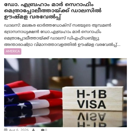
ഡോ. എബ്രഹാം മാർ സെറാഫിം
മെത്രാപ്പോലീത്തായ്ക്ക് ഡാലസിൽ
ഊഷ്മള വരവേൽപ്പ്
ഡാലസ്: മലങ്കര ഓർത്തഡോക്സ് സഭയുടെ തുമ്പമൺ
ഭദ്രാസനാധ്യക്ഷൻ ഡോ.എബ്രഹാം മാർ സെറാഫിം
മെത്രാപ്പോലീത്തായ്ക്ക് ഡാലസ് ഡിഎഫ്ഡബ്ള്യു
അന്താരാഷ്ട്രാ വിമാനത്താവളത്തിൽ ഊഷ്മള വരവേൽപ്പ്...
AMERICA
Aug 6, 2026
.
0