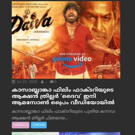
Jul 23, 2026
.
0
കാസാബ്ലാങ്കാ ഫിലിം ഫാക്ടറിയുടെ
ആക്ഷൻ ത്രില്ലർ ‘ദൈവ’ ഇനി
ആമസോൺ പ്രൈം വീഡിയോയിൽ
കാസാബ്ലാങ്കാ ഫിലിം ഫാക്ടറിയുടെ പുതിയ കന്നഡ
ആക്ഷൻ ത്രില്ലർ ചിത്രമായ...
AMERICA
CINEMA