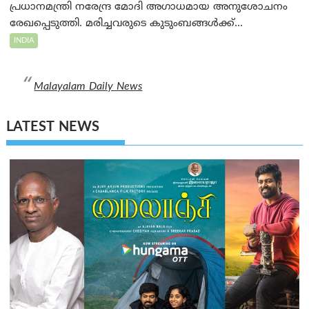
പ്രധാനമന്ത്രി നരേന്ദ്ര മോദി അഗാധമായ അനുശോചനം
രേഖപ്പെടുത്തി. മരിച്ചവരുടെ കുടുംബങ്ങൾക്ക്...
INDIA
Malayalam Daily News
LATEST NEWS