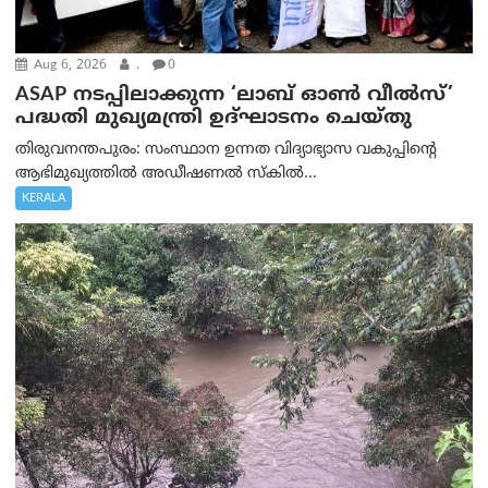
Aug 6, 2026
.
0
ASAP നടപ്പിലാക്കുന്ന ‘ലാബ് ഓൺ വീൽസ്’
പദ്ധതി മുഖ്യമന്ത്രി ഉദ്ഘാടനം ചെയ്തു
തിരുവനന്തപുരം: സംസ്ഥാന ഉന്നത വിദ്യാഭ്യാസ വകുപ്പിന്റെ
ആഭിമുഖ്യത്തിൽ അഡീഷണൽ സ്കിൽ...
KERALA