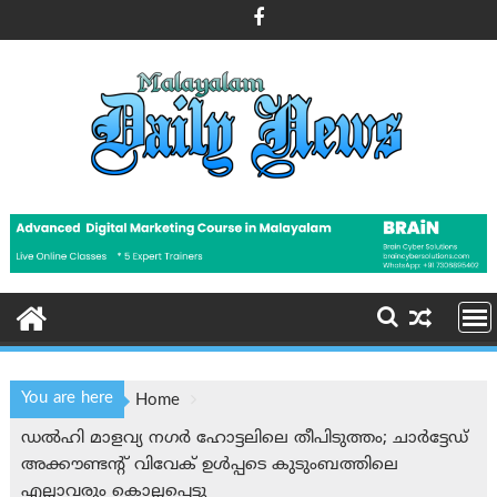
Skip
to
content
You are here
Home
ഡല്‍ഹി മാളവ്യ നഗര്‍ ഹോട്ടലിലെ തീപിടുത്തം; ചാര്‍ട്ടേഡ്
അക്കൗണ്ടന്റ് വിവേക് ഉള്‍പ്പടെ കുടുംബത്തിലെ
എല്ലാവരും കൊല്ലപ്പെട്ടു