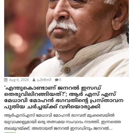
Aug 6, 2026
പ്രിന്‍സി
0
‘എന്തുകൊണ്ടാണ് ജനറൽ ഇസഡ്
തെരുവിലിറങ്ങിയത്?’; ആര്‍ എസ് എസ്
മേധാവി മോഹൻ ഭഗവതിന്റെ പ്രസ്താവന
പുതിയ ചര്‍ച്ചയ്ക്ക് വഴിയൊരുക്കി
ആർ‌എസ്‌എസ് മേധാവി മോഹൻ ഭഗവത് മുംബൈയിൽ
യുവാക്കളുമായി ഒരു തത്സമയ സംവാദം നടത്തി. ഇന്നത്തെ
തലമുറയ്ക്ക്, അതായത് ജനറൽ ഇസഡിനും ജനറൽ...