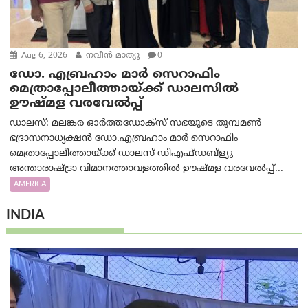
Aug 6, 2026
നവീൻ മാത്യു
0
ഡോ. എബ്രഹാം മാർ സെറാഫിം
മെത്രാപ്പോലീത്തായ്ക്ക് ഡാലസിൽ
ഊഷ്മള വരവേൽപ്പ്
ഡാലസ്: മലങ്കര ഓർത്തഡോക്സ് സഭയുടെ തുമ്പമൺ
ഭദ്രാസനാധ്യക്ഷൻ ഡോ.എബ്രഹാം മാർ സെറാഫിം
മെത്രാപ്പോലീത്തായ്ക്ക് ഡാലസ് ഡിഎഫ്ഡബ്ള്യു
അന്താരാഷ്ട്രാ വിമാനത്താവളത്തിൽ ഊഷ്മള വരവേൽപ്പ്...
AMERICA
INDIA