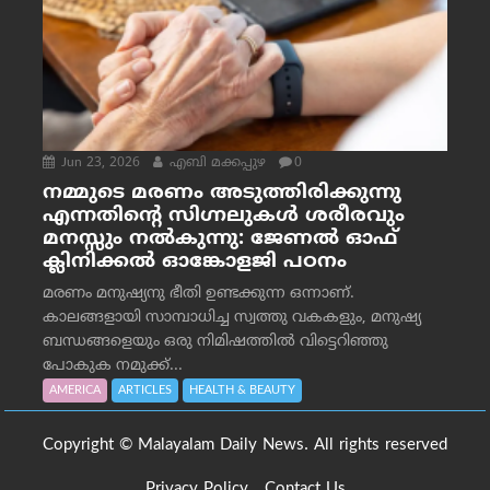
Jun 23, 2026
എബി മക്കപ്പുഴ
0
നമ്മുടെ മരണം അടുത്തിരിക്കുന്നു
എന്നതിന്റെ സിഗ്നലുകൾ ശരീരവും
മനസ്സും നല്‍കുന്നു: ജേണല്‍ ഓഫ്
ക്ലിനിക്കല്‍ ഓങ്കോളജി പഠനം
മരണം മനുഷ്യനു ഭീതി ഉണ്ടക്കുന്ന ഒന്നാണ്.
കാലങ്ങളായി സാമ്പാധിച്ച സ്വത്തു വകകളും, മനുഷ്യ
ബന്ധങ്ങളെയും ഒരു നിമിഷത്തിൽ വിട്ടെറിഞ്ഞു
പോകുക നമുക്ക്...
AMERICA
ARTICLES
HEALTH & BEAUTY
Copyright © Malayalam Daily News. All rights reserved
Privacy Policy
Contact Us