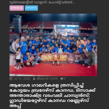
ടൂർണമെന്റിൽ ഡാളസ്- ഫോർട്ട്‌വര്‍ത്ത്...
AMERICA
SPORTS
Jul 31, 2026
ജീമോന്‍ റാന്നി
0
ആവേശ ഗാലറികളെ ത്രസിപ്പിച്ച്
കോട്ടയം ബ്രദേഴ്‌സ് കാനഡ, ടിസാക്ക്
അന്താരാഷ്ട്ര വടംവലി ചാമ്പ്യന്‍സ്;
ഗ്ലാഡിയേറ്റേഴ്‌സ് കാനഡ റണ്ണേഴ്‌സ്
അപ്പ്