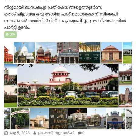
നീറ്റുമായി ബന്ധപ്പെട്ട പ്രതിഷേധങ്ങളെത്തുടർന്ന്,
തൊഴിലില്ലായ്മ ഒരു ദേശീയ പ്രശ്നമാക്കുമെന്ന് സിജെപി
സ്ഥാപകൻ അഭിജിത് ദിപ്കെ പ്രഖ്യാപിച്ചു. ഈ വിഷയത്തിൽ
പാർട്ടി ഉടൻ...
INDIA
Aug 5, 2026
പ്രശാന്ത്, ന്യൂഡല്‍ഹി
0