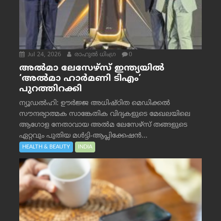
Jul 24, 2026
രാഹുല്‍ ധിംഗ്ര
0
അൽമാ ലേസേഴ്സ് ഇന്ത്യയിൽ
‘അൽമാ ഹാർമണി ടിഎം’
പുറത്തിറക്കി
ന്യൂഡൽഹി: ഊർജ്ജ അധിഷ്ഠിത മെഡിക്കൽ
സൗന്ദര്യാത്മക സാങ്കേതിക വിദ്യകളുടെ മേഖലയിലെ
ആഗോള നേതാവായ അൽമ ലേസേഴ്സ് തങ്ങളുടെ
ഏറ്റവും പുതിയ മൾട്ടി-ആപ്ലിക്കേഷൻ...
HEALTH & BEAUTY
INDIA