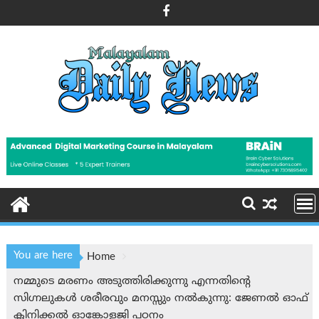
Skip
to
content
You are here
Home
നമ്മുടെ മരണം അടുത്തിരിക്കുന്നു എന്നതിന്റെ
സിഗ്നലുകൾ ശരീരവും മനസ്സും നല്‍കുന്നു: ജേണല്‍ ഓഫ്
ക്ലിനിക്കല്‍ ഓങ്കോളജി പഠനം