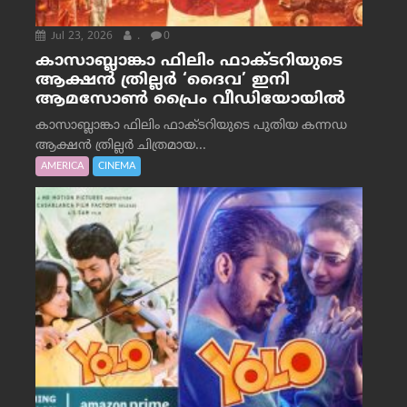
Jul 23, 2026
.
0
കാസാബ്ലാങ്കാ ഫിലിം ഫാക്ടറിയുടെ
ആക്ഷൻ ത്രില്ലർ ‘ദൈവ’ ഇനി
ആമസോൺ പ്രൈം വീഡിയോയിൽ
കാസാബ്ലാങ്കാ ഫിലിം ഫാക്ടറിയുടെ പുതിയ കന്നഡ
ആക്ഷൻ ത്രില്ലർ ചിത്രമായ...
AMERICA
CINEMA