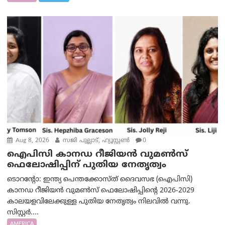
Aug 8, 2026
സജി പുല്ലാട്, ഹ്യൂസ്റ്റൺ
0
ഐപിസി കാനഡ റീജിയൻ വുമൺസ്
ഫെലോഷിപ്പിന് പുതിയ നേതൃത്വം
ടൊറന്റോ: ഇന്ത്യ പെന്തക്കോസ്ത് ദൈവസഭ (ഐപിസി)
കാനഡ റീജിയൻ വുമൺസ് ഫെലോഷിപ്പിന്റെ 2026-2029
കാലയളവിലേക്കുള്ള പുതിയ നേതൃത്വം നിലവിൽ വന്നു.
സിസ്റ്റർ....
AMERICA