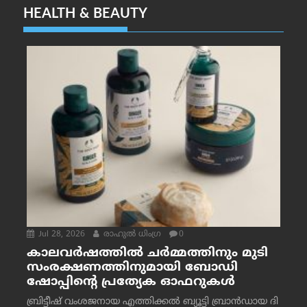
HEALTH & BEAUTY
Jul 28, 2026
രാഹുല്‍ ധിംഗ്ര
0
കാലവർഷത്തിൽ ചർമ്മത്തിനും മുടി
സംരക്ഷണത്തിനുമായി ബോഡി
ഷോപ്പിന്റെ പ്രത്യേക ഓഫറുകൾ
ബ്രിട്ടീഷ് വംശജനായ എത്തിക്കൽ ബ്യൂട്ടി ബ്രാൻഡായ ദി