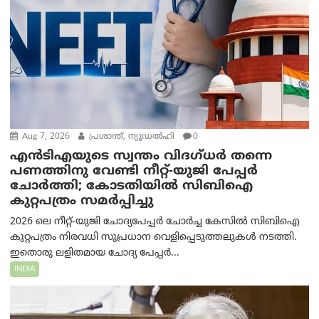
Aug 7, 2026
പ്രശാന്ത്, ന്യൂഡല്‍ഹി
0
എൻ‌ടി‌എയുടെ സ്വന്തം വിദഗ്ധർ തന്നെ
പണത്തിനു വേണ്ടി നീറ്റ്-യു‌ജി പേപ്പർ
ചോർത്തി; കോടതിയില്‍ സിബിഐ
കുറ്റപത്രം സമര്‍പ്പിച്ചു
2026 ലെ നീറ്റ്-യുജി ചോദ്യപേപ്പർ ചോർച്ച കേസിൽ സിബിഐ
കുറ്റപത്രം നിരവധി സുപ്രധാന വെളിപ്പെടുത്തലുകൾ നടത്തി.
ഇതൊരു ലളിതമായ ചോദ്യ പേപ്പർ...
INDIA