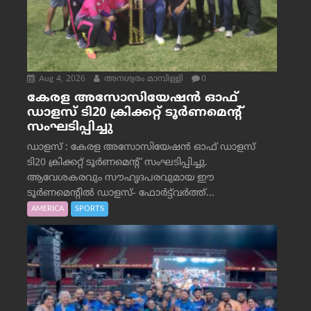
Aug 4, 2026
അനശ്വരം മാമ്പിള്ളി
0
കേരള അസോസിയേഷൻ ഓഫ്
ഡാളസ് ടി20 ക്രിക്കറ്റ് ടൂർണമെന്റ്
സംഘടിപ്പിച്ചു
ഡാളസ് : കേരള അസോസിയേഷൻ ഓഫ് ഡാളസ്
ടി20 ക്രിക്കറ്റ് ടൂർണമെന്റ് സംഘടിപ്പിച്ചു.
ആവേശകരവും സൗഹൃദപരവുമായ ഈ
ടൂർണമെന്റിൽ ഡാളസ്- ഫോർട്ട്‌വര്‍ത്ത്...
AMERICA
SPORTS