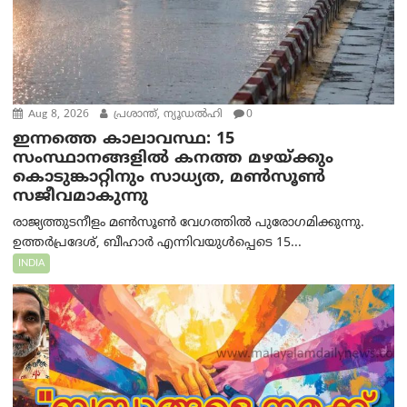
Aug 8, 2026
പ്രശാന്ത്, ന്യൂഡല്‍ഹി
0
ഇന്നത്തെ കാലാവസ്ഥ: 15
സംസ്ഥാനങ്ങളിൽ കനത്ത മഴയ്ക്കും
കൊടുങ്കാറ്റിനും സാധ്യത, മൺസൂൺ
സജീവമാകുന്നു
രാജ്യത്തുടനീളം മൺസൂൺ വേഗത്തിൽ പുരോഗമിക്കുന്നു.
ഉത്തർപ്രദേശ്, ബീഹാർ എന്നിവയുൾപ്പെടെ 15...
INDIA