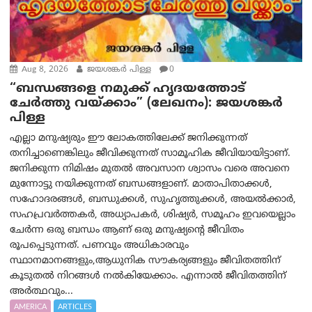
Aug 8, 2026
ജയശങ്കര്‍ പിള്ള
0
“ബന്ധങ്ങളെ നമുക്ക് ഹൃദയത്തോട്
ചേർത്തു വയ്ക്കാം” (ലേഖനം): ജയശങ്കര്‍
പിള്ള
എല്ലാ മനുഷ്യരും ഈ ലോകത്തിലേക്ക് ജനിക്കുന്നത്
തനിച്ചാണെങ്കിലും ജീവിക്കുന്നത് സാമൂഹിക ജീവിയായിട്ടാണ്.
ജനിക്കുന്ന നിമിഷം മുതൽ അവസാന ശ്വാസം വരെ അവനെ
മുന്നോട്ടു നയിക്കുന്നത് ബന്ധങ്ങളാണ്. മാതാപിതാക്കൾ,
സഹോദരങ്ങൾ, ബന്ധുക്കൾ, സുഹൃത്തുക്കൾ, അയൽക്കാർ,
സഹപ്രവർത്തകർ, അധ്യാപകർ, ശിഷ്യർ, സമൂഹം ഇവയെല്ലാം
ചേർന്ന ഒരു ബന്ധം ആണ് ഒരു മനുഷ്യന്റെ ജീവിതം
രൂപപ്പെടുന്നത്. പണവും അധികാരവും
സ്ഥാനമാനങ്ങളും,ആധുനിക സൗകര്യങ്ങളും ജീവിതത്തിന്
കൂടുതൽ നിറങ്ങൾ നൽകിയേക്കാം. എന്നാൽ ജീവിതത്തിന്
അർത്ഥവും...
AMERICA
ARTICLES