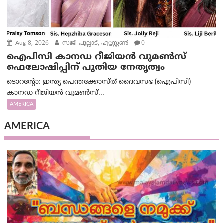
Aug 8, 2026
സജി പുല്ലാട്, ഹ്യൂസ്റ്റൺ
0
ഐപിസി കാനഡ റീജിയൻ വുമൺസ്
ഫെലോഷിപ്പിന് പുതിയ നേതൃത്വം
ടൊറന്റോ: ഇന്ത്യ പെന്തക്കോസ്ത് ദൈവസഭ (ഐപിസി)
കാനഡ റീജിയൻ വുമൺസ്...
AMERICA
AMERICA