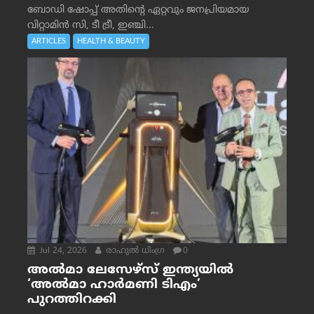
ബോഡി ഷോപ്പ് അതിന്റെ ഏറ്റവും ജനപ്രിയമായ
വിറ്റാമിൻ സി, ടീ ട്രീ, ഇഞ്ചി...
ARTICLES
HEALTH & BEAUTY
Jul 24, 2026
രാഹുല്‍ ധിംഗ്ര
0
അൽമാ ലേസേഴ്സ് ഇന്ത്യയിൽ
‘അൽമാ ഹാർമണി ടിഎം’
പുറത്തിറക്കി