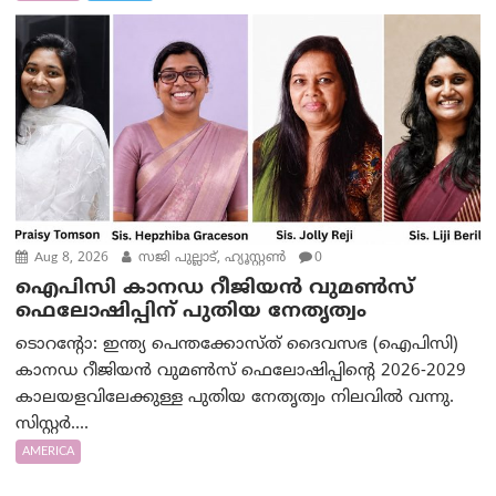
Aug 8, 2026
സജി പുല്ലാട്, ഹ്യൂസ്റ്റൺ
0
ഐപിസി കാനഡ റീജിയൻ വുമൺസ്
ഫെലോഷിപ്പിന് പുതിയ നേതൃത്വം
ടൊറന്റോ: ഇന്ത്യ പെന്തക്കോസ്ത് ദൈവസഭ (ഐപിസി)
കാനഡ റീജിയൻ വുമൺസ് ഫെലോഷിപ്പിന്റെ 2026-2029
കാലയളവിലേക്കുള്ള പുതിയ നേതൃത്വം നിലവിൽ വന്നു.
സിസ്റ്റർ....
AMERICA