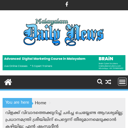
Skip
to
content
You are here
Home
വിളക്ക് വിവാദത്തെക്കുറിച്ച് ചർച്ച ചെയ്യേണ്ട ആവശ്യമില്ല;
പ്രധാനമന്ത്രി ശ്രീയിലിന് പെട്ടെന്ന് തീരുമാനമെടുക്കാൻ
കഴിയില്ല: എൻ ഷംസുദ്ദീൻ