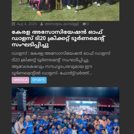
Aug 4, 2026
അനശ്വരം മാമ്പിള്ളി
0
കേരള അസോസിയേഷൻ ഓഫ്
ഡാളസ് ടി20 ക്രിക്കറ്റ് ടൂർണമെന്റ്
സംഘടിപ്പിച്ചു
ഡാളസ് : കേരള അസോസിയേഷൻ ഓഫ് ഡാളസ്
ടി20 ക്രിക്കറ്റ് ടൂർണമെന്റ് സംഘടിപ്പിച്ചു.
ആവേശകരവും സൗഹൃദപരവുമായ ഈ
ടൂർണമെന്റിൽ ഡാളസ്- ഫോർട്ട്‌വര്‍ത്ത്...
AMERICA
SPORTS