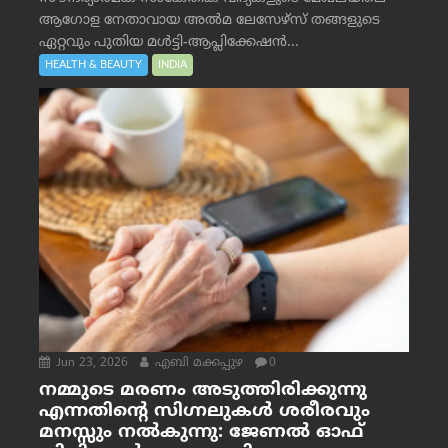
ആഗോള നേതാവായ അൽമ ലേസേഴ്സ് തങ്ങളുടെ
ഏറ്റവും പുതിയ മൾട്ടി-ആപ്ലിക്കേഷൻ...
HEALTH & BEAUTY
INDIA
Jun 23, 2026
എബി മക്കപ്പുഴ
0
നമ്മുടെ മരണം അടുത്തിരിക്കുന്നു
എന്നതിന്റെ സിഗ്നലുകൾ ശരീരവും
മനസ്സും നല്‍കുന്നു: ജേണല്‍ ഓഫ്