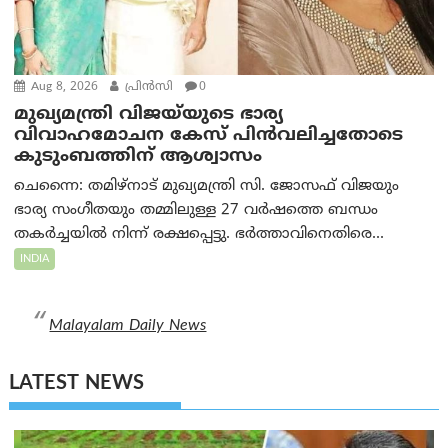
Aug 8, 2026
പ്രിന്‍സി
0
മുഖ്യമന്ത്രി വിജയ്‌യുടെ ഭാര്യ
വിവാഹമോചന കേസ് പിൻവലിച്ചതോടെ
കുടുംബത്തിന് ആശ്വാസം
ചെന്നൈ: തമിഴ്‌നാട് മുഖ്യമന്ത്രി സി. ജോസഫ് വിജയും
ഭാര്യ സംഗീതയും തമ്മിലുള്ള 27 വർഷത്തെ ബന്ധം
തകർച്ചയിൽ നിന്ന് രക്ഷപ്പെട്ടു. ഭർത്താവിനെതിരെ...
INDIA
Malayalam Daily News
LATEST NEWS