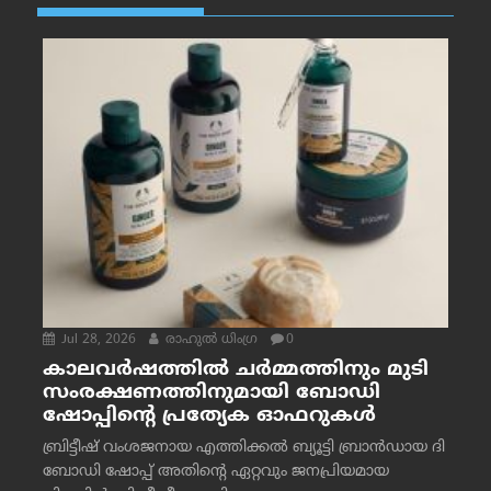
Jul 28, 2026
രാഹുല്‍ ധിംഗ്ര
0
കാലവർഷത്തിൽ ചർമ്മത്തിനും മുടി
സംരക്ഷണത്തിനുമായി ബോഡി
ഷോപ്പിന്റെ പ്രത്യേക ഓഫറുകൾ
ബ്രിട്ടീഷ് വംശജനായ എത്തിക്കൽ ബ്യൂട്ടി ബ്രാൻഡായ ദി
ബോഡി ഷോപ്പ് അതിന്റെ ഏറ്റവും ജനപ്രിയമായ