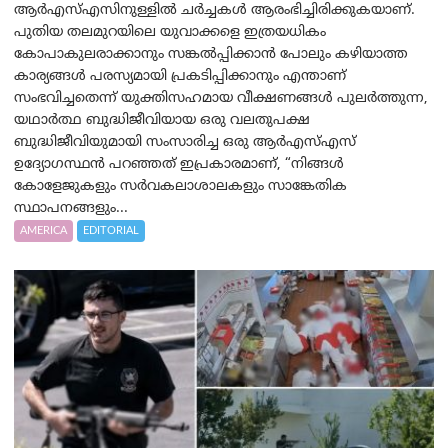
ആർ‌എസ്‌എസിനുള്ളിൽ ചർച്ചകൾ ആരംഭിച്ചിരിക്കുകയാണ്.
പുതിയ തലമുറയിലെ യുവാക്കളെ ഇത്രയധികം
കോപാകുലരാക്കാനും സങ്കൽപ്പിക്കാൻ പോലും കഴിയാത്ത
കാര്യങ്ങൾ പരസ്യമായി പ്രകടിപ്പിക്കാനും എന്താണ്
സംഭവിച്ചതെന്ന് യുക്തിസഹമായ വീക്ഷണങ്ങൾ പുലർത്തുന്ന,
യഥാർത്ഥ ബുദ്ധിജീവിയായ ഒരു വലതുപക്ഷ
ബുദ്ധിജീവിയുമായി സംസാരിച്ച ഒരു ആർ‌എസ്‌എസ്
ഉദ്യോഗസ്ഥൻ പറഞ്ഞത് ഇപ്രകാരമാണ്, “നിങ്ങൾ
കോളേജുകളും സർവകലാശാലകളും സാങ്കേതിക
സ്ഥാപനങ്ങളും...
AMERICA
EDITORIAL