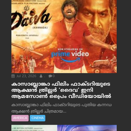
Jul 23, 2026
.
0
കാസാബ്ലാങ്കാ ഫിലിം ഫാക്ടറിയുടെ
ആക്ഷൻ ത്രില്ലർ ‘ദൈവ’ ഇനി
ആമസോൺ പ്രൈം വീഡിയോയിൽ
കാസാബ്ലാങ്കാ ഫിലിം ഫാക്ടറിയുടെ പുതിയ കന്നഡ
ആക്ഷൻ ത്രില്ലർ ചിത്രമായ...
AMERICA
CINEMA