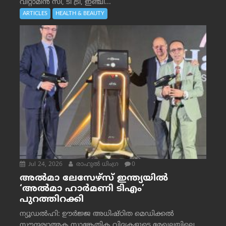
വിറ്റാമിൻ സി, ടീ ട്രീ, ഇഞ്ചി...
ARTICLES
HEALTH & BEAUTY
Jul 24, 2026
രാഹുല്‍ ധിംഗ്ര
0
അൽമാ ലേസേഴ്സ് ഇന്ത്യയിൽ
‘അൽമാ ഹാർമണി ടിഎം’
പുറത്തിറക്കി
ന്യൂഡൽഹി: ഊർജ്ജ അധിഷ്ഠിത മെഡിക്കൽ
സൗന്ദര്യാത്മക സാങ്കേതിക വിദ്യകളുടെ മേഖലയിലെ