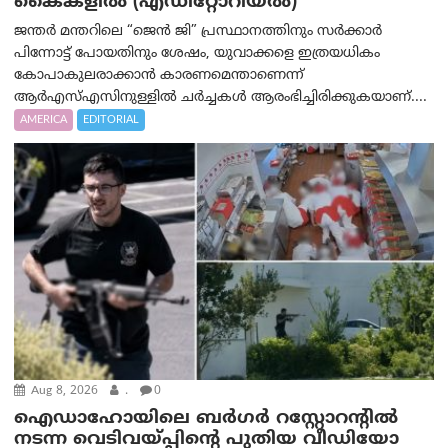
കൈകളിൽ (എഡിറ്റോറിയല്‍)
ജന്തർ മന്തറിലെ “ജെൻ ജി” പ്രസ്ഥാനത്തിനും സർക്കാർ
പിന്നോട്ട് പോയതിനും ശേഷം, യുവാക്കളെ ഇത്രയധികം
കോപാകുലരാക്കാൻ കാരണമെന്താണെന്ന്
ആർ‌എസ്‌എസിനുള്ളിൽ ചർച്ചകൾ ആരംഭിച്ചിരിക്കുകയാണ്....
AMERICA
EDITORIAL
Aug 8, 2026
.
0
ഐഡാഹോയിലെ ബർഗർ റസ്റ്റോറന്റിൽ
നടന്ന വെടിവയ്പ്പിന്റെ പുതിയ വീഡിയോ