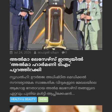
Jul 24, 2026
രാഹുല്‍ ധിംഗ്ര
0
അൽമാ ലേസേഴ്സ് ഇന്ത്യയിൽ
‘അൽമാ ഹാർമണി ടിഎം’
പുറത്തിറക്കി
ന്യൂഡൽഹി: ഊർജ്ജ അധിഷ്ഠിത മെഡിക്കൽ
സൗന്ദര്യാത്മക സാങ്കേതിക വിദ്യകളുടെ മേഖലയിലെ
ആഗോള നേതാവായ അൽമ ലേസേഴ്സ് തങ്ങളുടെ
ഏറ്റവും പുതിയ മൾട്ടി-ആപ്ലിക്കേഷൻ...
HEALTH & BEAUTY
INDIA