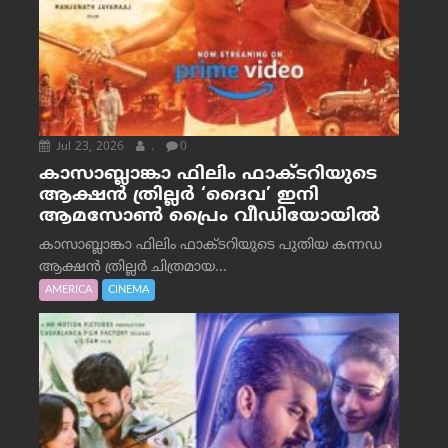
Jul 23, 2026
.
0
കാസാബ്ലാങ്കാ ഫിലിം ഫാക്ടറിയുടെ
ആക്ഷൻ ത്രില്ലർ ‘ദൈവ’ ഇനി
ആമസോൺ പ്രൈം വീഡിയോയിൽ
കാസാബ്ലാങ്കാ ഫിലിം ഫാക്ടറിയുടെ പുതിയ കന്നഡ
ആക്ഷൻ ത്രില്ലർ ചിത്രമായ...
AMERICA
CINEMA