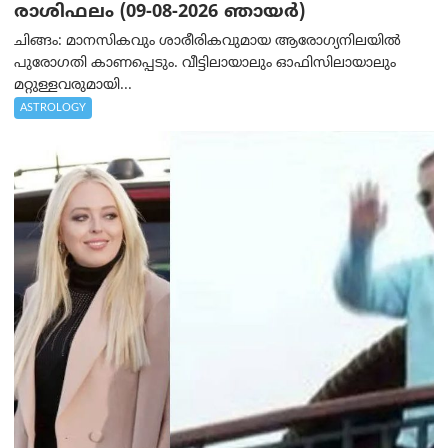
രാശിഫലം (09-08-2026 ഞായര്‍)
ചിങ്ങം: മാനസികവും ശാരീരികവുമായ ആരോഗ്യനിലയിൽ
പുരോഗതി കാണപ്പെടും. വീട്ടിലായാലും ഓഫിസിലായാലും
മറ്റുള്ളവരുമായി...
ASTROLOGY