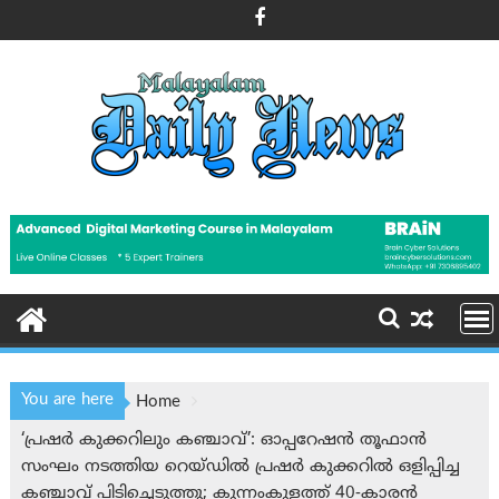
Skip
to
content
You are here
Home
‘പ്രഷര്‍ കുക്കറിലും കഞ്ചാവ്’: ഓപ്പറേഷന്‍ തൂഫാന്‍
സംഘം നടത്തിയ റെയ്ഡില്‍ പ്രഷർ കുക്കറിൽ ഒളിപ്പിച്ച
കഞ്ചാവ് പിടിച്ചെടുത്തു; കുന്നം‌കുളത്ത് 40-കാരന്‍