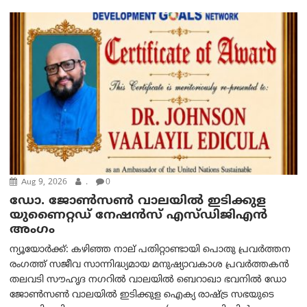
Aug 9, 2026
.
0
ഡോ. ജോൺസൺ വാലയിൽ ഇടിക്കുള
യുണൈറ്റഡ് നേഷൻസ് എസ്ഡിജിഎൻ
അംഗം
ന്യൂയോര്‍ക്ക്: കഴിഞ്ഞ നാല് പതിറ്റാണ്ടായി പൊതു പ്രവർത്തന
രംഗത്ത് സജീവ സാന്നിദ്ധ്യമായ മനുഷ്യാവകാശ പ്രവർത്തകൻ
തലവടി സൗഹൃദ നഗറിൽ വാലയിൽ ബെറാഖാ ഭവനിൽ ഡോ
ജോൺസൺ വാലയിൽ ഇടിക്കുള ഐക്യ രാഷ്ട്ര സഭയുടെ