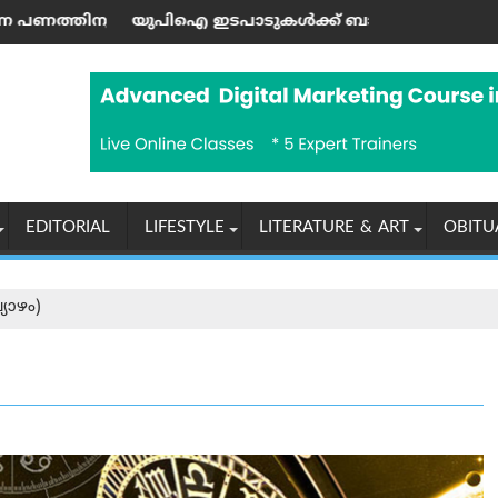
നും പുതിയ സഖ്യം രൂപീകരിച്ചു
റ്-യു‌ജി പേപ്പർ ചോർത്തി; കോടതിയില്‍ സിബിഐ കുറ്റപത്രം സമ
 ഇടപാടുകൾക്ക് ബാങ്കുകൾക്ക് ചാർജ് ഈടാക്കാൻ അനുവദി
ടിസിഎസ് മത
EDITORIAL
LIFESTYLE
LITERATURE & ART
OBITU
യാഴം)