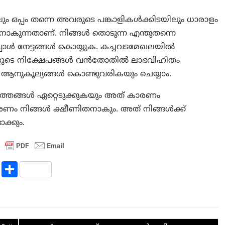
 ഒപ്പം തന്നെ അവരുടെ പങ്കാളികൾക്കിടയിലും ധാരാളം
ന്നതാണ്. നിങ്ങൾ തൊടുന്ന എന്തുതന്നെ
പോൾ നേട്ടങ്ങൾ കൊയ്യുക. കച്ചവടമേഖലയിൽ
്ങളുടെ നിക്ഷേപങ്ങൾ വൻതോതിൽ ലാഭവിഹിതം
 ആനുകൂല്യങ്ങൾ കൊണ്ടുവരികയും ചെയ്യാം.
ിത്തങ്ങൾ ഏറ്റെടുക്കുകയും അത്‌ കാരണം
ണം നിങ്ങൾ ക്ഷീണിതനാകും. അത്‌ നിങ്ങൾക്ക്‌
ക്കും.
R
S
e
h
d
ar
di
e