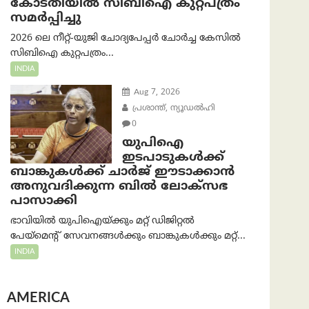
കോടതിയില്‍ സിബിഐ കുറ്റപത്രം
സമര്‍പ്പിച്ചു
2026 ലെ നീറ്റ്-യുജി ചോദ്യപേപ്പർ ചോർച്ച കേസിൽ
സിബിഐ കുറ്റപത്രം...
INDIA
Aug 7, 2026
പ്രശാന്ത്, ന്യൂഡല്‍ഹി
0
യുപിഐ
ഇടപാടുകൾക്ക്
ബാങ്കുകൾക്ക് ചാർജ് ഈടാക്കാൻ
അനുവദിക്കുന്ന ബിൽ ലോക്‌സഭ
പാസാക്കി
ഭാവിയിൽ യുപിഐയ്ക്കും മറ്റ് ഡിജിറ്റൽ
പേയ്‌മെന്റ് സേവനങ്ങൾക്കും ബാങ്കുകൾക്കും മറ്റ്...
INDIA
AMERICA