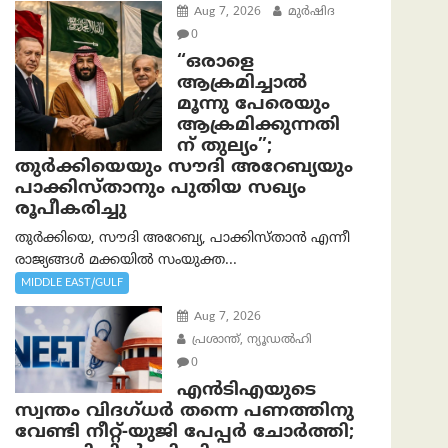
Aug 7, 2026
മുര്‍ഷിദ
0
“ഒരാളെ
ആക്രമിച്ചാല്‍
മൂന്നു പേരെയും
ആക്രമിക്കുന്നതി
ന് തുല്യം”;
തുർക്കിയെയും സൗദി അറേബ്യയും
പാക്കിസ്താനും പുതിയ സഖ്യം
രൂപീകരിച്ചു
തുർക്കിയെ, സൗദി അറേബ്യ, പാക്കിസ്താന്‍ എന്നീ
രാജ്യങ്ങൾ മക്കയിൽ സംയുക്ത...
MIDDLE EAST/GULF
Aug 7, 2026
പ്രശാന്ത്, ന്യൂഡല്‍ഹി
0
എൻ‌ടി‌എയുടെ
സ്വന്തം വിദഗ്ധർ തന്നെ പണത്തിനു
വേണ്ടി നീറ്റ്-യു‌ജി പേപ്പർ ചോർത്തി;