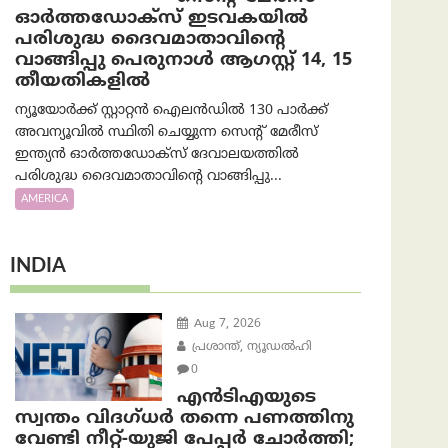
ഓർത്തഡോക്സ് ഇടവകയിൽ
പരിശുദ്ധ ദൈവമാതാവിന്റെ
വാങ്ങിപ്പു പെരുനാൾ ആഗസ്റ്റ് 14, 15
തീയതികളിൽ
ന്യൂയോർക്ക് സ്റ്റാറ്റൻ ഐലൻഡിൽ 130 പാർക്ക്
അവന്യൂവിൽ സ്ഥിതി ചെയ്യുന്ന സെന്റ് മേരീസ്
ഇന്ത്യൻ ഓർത്തഡോക്സ് ദേവാലയത്തിൽ
പരിശുദ്ധ ദൈവമാതാവിന്റെ വാങ്ങിപ്പു...
AMERICA
INDIA
Aug 7, 2026
പ്രശാന്ത്, ന്യൂഡല്‍ഹി
0
എൻ‌ടി‌എയുടെ
സ്വന്തം വിദഗ്ധർ തന്നെ പണത്തിനു
വേണ്ടി നീറ്റ്-യു‌ജി പേപ്പർ ചോർത്തി;