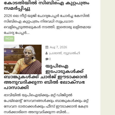
കോടതിയില്‍ സിബിഐ കുറ്റപത്രം
സമര്‍പ്പിച്ചു
2026 ലെ നീറ്റ്-യുജി ചോദ്യപേപ്പർ ചോർച്ച കേസിൽ
സിബിഐ കുറ്റപത്രം നിരവധി സുപ്രധാന
വെളിപ്പെടുത്തലുകൾ നടത്തി. ഇതൊരു ലളിതമായ
ചോദ്യ പേപ്പർ...
INDIA
Aug 7, 2026
പ്രശാന്ത്, ന്യൂഡല്‍ഹി
0
യുപിഐ
ഇടപാടുകൾക്ക്
ബാങ്കുകൾക്ക് ചാർജ് ഈടാക്കാൻ
അനുവദിക്കുന്ന ബിൽ ലോക്‌സഭ
പാസാക്കി
ഭാവിയിൽ യുപിഐയ്ക്കും മറ്റ് ഡിജിറ്റൽ
പേയ്‌മെന്റ് സേവനങ്ങൾക്കും ബാങ്കുകൾക്കും മറ്റ്
സേവന ദാതാക്കൾക്കും ഫീസ് ഈടാക്കാൻ കേന്ദ്ര
സർക്കാരിനെ അനുവദിക്കുന്ന ബിൽ...