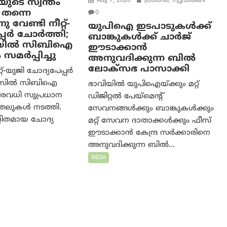
ുടെ സ്വന്തം
Aug 7, 2026
പ്രശാന്ത്, ന്യൂഡല്‍ഹി
 തന്നെ
0
വേണ്ടി നീറ്റ്-
യുപിഐ ഇടപാടുകൾക്ക്
പ്പർ ചോർത്തി;
ബാങ്കുകൾക്ക് ചാർജ്
ില്‍ സിബിഐ
ഈടാക്കാൻ
 സമര്‍പ്പിച്ചു
അനുവദിക്കുന്ന ബിൽ
ലോക്‌സഭ പാസാക്കി
്റ്-യുജി ചോദ്യപേപ്പർ
േസിൽ സിബിഐ
ഭാവിയിൽ യുപിഐയ്ക്കും മറ്റ്
നിരവധി സുപ്രധാന
ഡിജിറ്റൽ പേയ്‌മെന്റ്
ത്തലുകൾ നടത്തി.
സേവനങ്ങൾക്കും ബാങ്കുകൾക്കും
ിതമായ ചോദ്യ
മറ്റ് സേവന ദാതാക്കൾക്കും ഫീസ്
ഈടാക്കാൻ കേന്ദ്ര സർക്കാരിനെ
അനുവദിക്കുന്ന ബിൽ...
INDIA