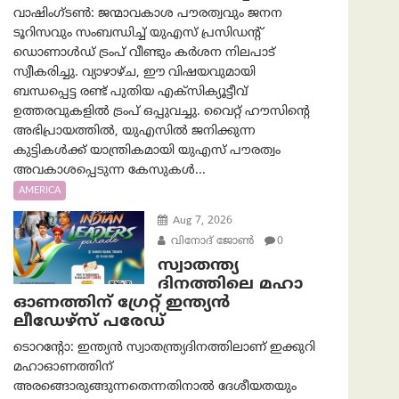
വാഷിംഗ്ടണ്‍: ജന്മാവകാശ പൗരത്വവും ജനന
ടൂറിസവും സംബന്ധിച്ച് യുഎസ് പ്രസിഡന്റ്
ഡൊണാൾഡ് ട്രംപ് വീണ്ടും കർശന നിലപാട്
സ്വീകരിച്ചു. വ്യാഴാഴ്ച, ഈ വിഷയവുമായി
ബന്ധപ്പെട്ട രണ്ട് പുതിയ എക്സിക്യൂട്ടീവ്
ഉത്തരവുകളിൽ ട്രംപ് ഒപ്പുവച്ചു. വൈറ്റ് ഹൗസിന്റെ
അഭിപ്രായത്തിൽ, യുഎസിൽ ജനിക്കുന്ന
കുട്ടികൾക്ക് യാന്ത്രികമായി യുഎസ് പൗരത്വം
അവകാശപ്പെടുന്ന കേസുകൾ...
AMERICA
Aug 7, 2026
വിനോദ് ജോൺ
0
സ്വാതന്ത്യ
ദിനത്തിലെ മഹാ
ഓണത്തിന് ഗ്രേറ്റ് ഇന്ത്യൻ
ലീഡേഴ്സ് പരേഡ്
ടൊറന്റോ: ഇന്ത്യൻ സ്വാതന്ത്ര്യദിനത്തിലാണ് ഇക്കുറി
മഹാഓണത്തിന്
അരങ്ങൊരുങ്ങുന്നതെന്നതിനാൽ ദേശീയതയും