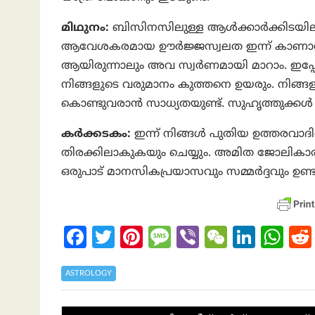
മിഥുനം:
ബിസിനസിലുള്ള ആൾക്കാർക്കിടയിലും
ആവേശകരമായ ഊർജ്ജസ്വലത ഇന്ന് കാണാനാകു
ആയിരുന്നാലും അവ സ്വർണമായി മാറാം. ഇപ്
നിങ്ങളുടെ വരുമാനം കുത്തനെ ഉയരും. നിങ
കൊണ്ടുവരാൻ സാധ്യതയുണ്ട്. സുഹൃത്തുക്കൾ
കര്‍ക്കടകം:
ഇന്ന് നിങ്ങൾ പുതിയ ഉത്തരവാദ
തിരക്കിലാകുകയും ചെയ്യും. അമിത ജോലികാര
ഒരുപാട്‌ മാനസികപ്രയാസവും സമ്മർദ്ദവും ഉണ്ടാ
Fa
T
Pi
M
Vi
W
Li
W
ce
w
nt
es
b
e
n
h
b
itt
er
sa
er
C
ke
at
ASTROLOGY
o
er
es
g
h
dI
s