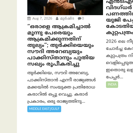
എൻ‌ടി‌എയ
വിദഗ്ധർ
പണത്തിനു 
Aug 7, 2026
മുര്‍ഷിദ
0
യു‌ജി പേ
കോടതിയ
“ഒരാളെ ആക്രമിച്ചാല്‍
കുറ്റപത്രം
മൂന്നു പേരെയും
ആക്രമിക്കുന്നതിന്
2026 ലെ നീറ
തുല്യം”; തുർക്കിയെയും
ചോർച്ച ക
സൗദി അറേബ്യയും
കുറ്റപത്രം 
പാക്കിസ്താനും പുതിയ
വെളിപ്പെടു
സഖ്യം രൂപീകരിച്ചു
ഇതൊരു ലള
തുർക്കിയെ, സൗദി അറേബ്യ,
പേപ്പർ...
പാക്കിസ്താന്‍ എന്നീ രാജ്യങ്ങൾ
INDIA
മക്കയിൽ സംയുക്ത പ്രതിരോധ
കരാറിൽ ഒപ്പു വെച്ചു. കരാർ
പ്രകാരം, ഒരു രാജ്യത്തിനു...
MIDDLE EAST/GULF