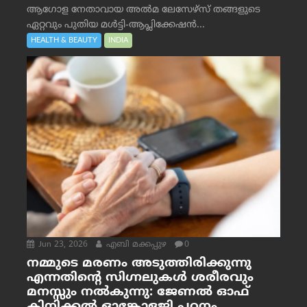
ആഗോള നേതാവായ അൽമ ലേസേഴ്സ് തങ്ങളുടെ
ഏറ്റവും പുതിയ മൾട്ടി-ആപ്ലിക്കേഷൻ...
HEALTH & BEAUTY
INDIA
Jun 23, 2026
എബി മക്കപ്പുഴ
0
നമ്മുടെ മരണം അടുത്തിരിക്കുന്നു
എന്നതിന്റെ സിഗ്നലുകൾ ശരീരവും
മനസ്സും നല്‍കുന്നു: ജേണല്‍ ഓഫ്
ക്ലിനിക്കല്‍ ഓങ്കോളജി പഠനം