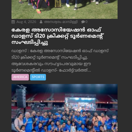
Aug 4, 2026
അനശ്വരം മാമ്പിള്ളി
0
കേരള അസോസിയേഷൻ ഓഫ്
ഡാളസ് ടി20 ക്രിക്കറ്റ് ടൂർണമെന്റ്
സംഘടിപ്പിച്ചു
ഡാളസ് : കേരള അസോസിയേഷൻ ഓഫ് ഡാളസ്
ടി20 ക്രിക്കറ്റ് ടൂർണമെന്റ് സംഘടിപ്പിച്ചു.
ആവേശകരവും സൗഹൃദപരവുമായ ഈ
ടൂർണമെന്റിൽ ഡാളസ്- ഫോർട്ട്‌വര്‍ത്ത്...
AMERICA
SPORTS