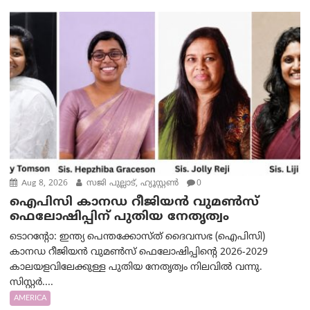
Aug 8, 2026
സജി പുല്ലാട്, ഹ്യൂസ്റ്റൺ
0
ഐപിസി കാനഡ റീജിയൻ വുമൺസ്
ഫെലോഷിപ്പിന് പുതിയ നേതൃത്വം
ടൊറന്റോ: ഇന്ത്യ പെന്തക്കോസ്ത് ദൈവസഭ (ഐപിസി)
കാനഡ റീജിയൻ വുമൺസ് ഫെലോഷിപ്പിന്റെ 2026-2029
കാലയളവിലേക്കുള്ള പുതിയ നേതൃത്വം നിലവിൽ വന്നു.
സിസ്റ്റർ....
AMERICA