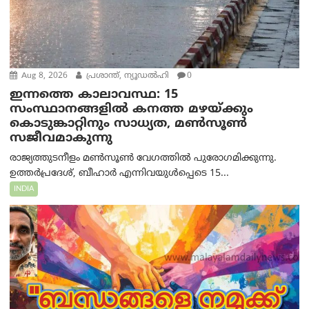
Aug 8, 2026
പ്രശാന്ത്, ന്യൂഡല്‍ഹി
0
ഇന്നത്തെ കാലാവസ്ഥ: 15
സംസ്ഥാനങ്ങളിൽ കനത്ത മഴയ്ക്കും
കൊടുങ്കാറ്റിനും സാധ്യത, മൺസൂൺ
സജീവമാകുന്നു
രാജ്യത്തുടനീളം മൺസൂൺ വേഗത്തിൽ പുരോഗമിക്കുന്നു.
ഉത്തർപ്രദേശ്, ബീഹാർ എന്നിവയുൾപ്പെടെ 15...
INDIA