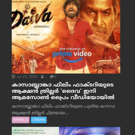
Jul 23, 2026
.
0
കാസാബ്ലാങ്കാ ഫിലിം ഫാക്ടറിയുടെ
ആക്ഷൻ ത്രില്ലർ ‘ദൈവ’ ഇനി
ആമസോൺ പ്രൈം വീഡിയോയിൽ
കാസാബ്ലാങ്കാ ഫിലിം ഫാക്ടറിയുടെ പുതിയ കന്നഡ
ആക്ഷൻ ത്രില്ലർ ചിത്രമായ...
AMERICA
CINEMA