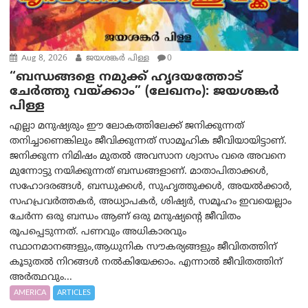
Aug 8, 2026
ജയശങ്കര്‍ പിള്ള
0
“ബന്ധങ്ങളെ നമുക്ക് ഹൃദയത്തോട്
ചേർത്തു വയ്ക്കാം” (ലേഖനം): ജയശങ്കര്‍
പിള്ള
എല്ലാ മനുഷ്യരും ഈ ലോകത്തിലേക്ക് ജനിക്കുന്നത്
തനിച്ചാണെങ്കിലും ജീവിക്കുന്നത് സാമൂഹിക ജീവിയായിട്ടാണ്.
ജനിക്കുന്ന നിമിഷം മുതൽ അവസാന ശ്വാസം വരെ അവനെ
മുന്നോട്ടു നയിക്കുന്നത് ബന്ധങ്ങളാണ്. മാതാപിതാക്കൾ,
സഹോദരങ്ങൾ, ബന്ധുക്കൾ, സുഹൃത്തുക്കൾ, അയൽക്കാർ,
സഹപ്രവർത്തകർ, അധ്യാപകർ, ശിഷ്യർ, സമൂഹം ഇവയെല്ലാം
ചേർന്ന ഒരു ബന്ധം ആണ് ഒരു മനുഷ്യന്റെ ജീവിതം
രൂപപ്പെടുന്നത്. പണവും അധികാരവും
സ്ഥാനമാനങ്ങളും,ആധുനിക സൗകര്യങ്ങളും ജീവിതത്തിന്
കൂടുതൽ നിറങ്ങൾ നൽകിയേക്കാം. എന്നാൽ ജീവിതത്തിന്
അർത്ഥവും...
AMERICA
ARTICLES