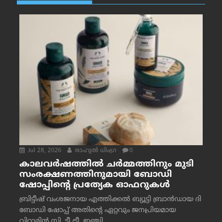
Jul 28, 2026
രാഹുല്‍ ധിംഗ്ര
0
കാലവർഷത്തിൽ ചർമ്മത്തിനും മുടി
സംരക്ഷണത്തിനുമായി ബോഡി
ഷോപ്പിന്റെ പ്രത്യേക ഓഫറുകൾ
ബ്രിട്ടീഷ് വംശജനായ എത്തിക്കൽ ബ്യൂട്ടി ബ്രാൻഡായ ദി
ബോഡി ഷോപ്പ് അതിന്റെ ഏറ്റവും ജനപ്രിയമായ
വിറ്റാമിൻ സി, ടീ ട്രീ, ഇഞ്ചി...