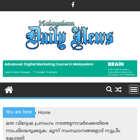
Skip
to
content
You are here
Home
മത വിദ്വേഷ പ്രസംഗം നടത്തുന്നവർക്കെതിരെ
നടപടിയെടുക്കുക: മൂന്ന് സംസ്ഥാനങ്ങളോട് സുപ്രീം
കോടതി