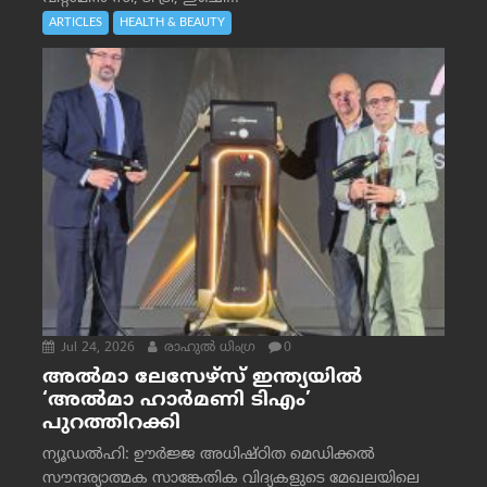
ARTICLES
HEALTH & BEAUTY
Jul 24, 2026
രാഹുല്‍ ധിംഗ്ര
0
അൽമാ ലേസേഴ്സ് ഇന്ത്യയിൽ
‘അൽമാ ഹാർമണി ടിഎം’
പുറത്തിറക്കി
ന്യൂഡൽഹി: ഊർജ്ജ അധിഷ്ഠിത മെഡിക്കൽ
സൗന്ദര്യാത്മക സാങ്കേതിക വിദ്യകളുടെ മേഖലയിലെ