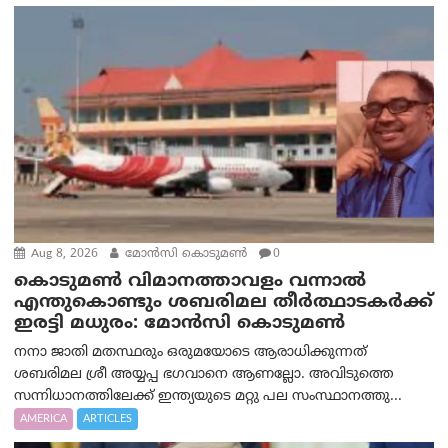
Aug 8, 2026
മോൻസി കൊടുമൺ
0
കൊടുമൺ വിമാനത്താവളം വന്നാൽ
എന്തുകൊണ്ടും ശബരിമല തീർത്ഥാടകർക്ക്
ഇരട്ടി മധുരം: മോൻസി കൊടുമൺ
നനാ ജാതി മതസ്ഥരും ഒരുമയോടെ ആരാധിക്കുന്നത്
ശബരിമല ശ്രീ അയ്യപ്പ ഭഗവാനെ ആണല്ലോ. അവിടുത്തെ
സന്നിധാനത്തിലേക്ക് ഇന്ത്യയുടെ മറ്റു പല സംസ്ഥാനത്തു...
AMERICA
ARTICLES