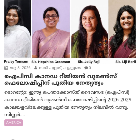
Aug 8, 2026
സജി പുല്ലാട്, ഹ്യൂസ്റ്റൺ
0
ഐപിസി കാനഡ റീജിയൻ വുമൺസ്
ഫെലോഷിപ്പിന് പുതിയ നേതൃത്വം
ടൊറന്റോ: ഇന്ത്യ പെന്തക്കോസ്ത് ദൈവസഭ (ഐപിസി)
കാനഡ റീജിയൻ വുമൺസ് ഫെലോഷിപ്പിന്റെ 2026-2029
കാലയളവിലേക്കുള്ള പുതിയ നേതൃത്വം നിലവിൽ വന്നു.
സിസ്റ്റർ....
AMERICA