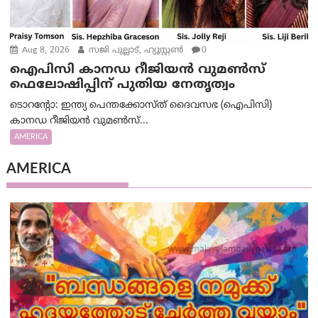
Aug 8, 2026
സജി പുല്ലാട്, ഹ്യൂസ്റ്റൺ
0
ഐപിസി കാനഡ റീജിയൻ വുമൺസ്
ഫെലോഷിപ്പിന് പുതിയ നേതൃത്വം
ടൊറന്റോ: ഇന്ത്യ പെന്തക്കോസ്ത് ദൈവസഭ (ഐപിസി)
കാനഡ റീജിയൻ വുമൺസ്...
AMERICA
AMERICA