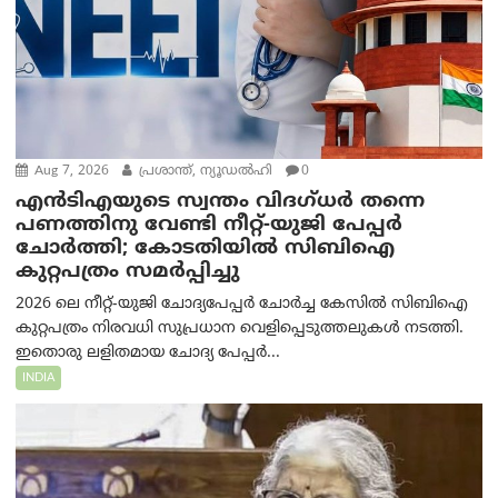
Aug 7, 2026
പ്രശാന്ത്, ന്യൂഡല്‍ഹി
0
എൻ‌ടി‌എയുടെ സ്വന്തം വിദഗ്ധർ തന്നെ
പണത്തിനു വേണ്ടി നീറ്റ്-യു‌ജി പേപ്പർ
ചോർത്തി; കോടതിയില്‍ സിബിഐ
കുറ്റപത്രം സമര്‍പ്പിച്ചു
2026 ലെ നീറ്റ്-യുജി ചോദ്യപേപ്പർ ചോർച്ച കേസിൽ സിബിഐ
കുറ്റപത്രം നിരവധി സുപ്രധാന വെളിപ്പെടുത്തലുകൾ നടത്തി.
ഇതൊരു ലളിതമായ ചോദ്യ പേപ്പർ...
INDIA