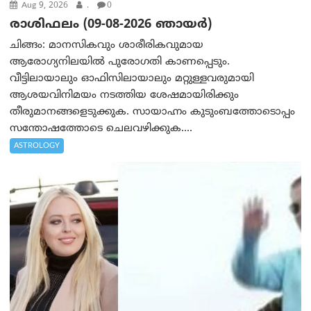
Aug 9, 2026
.
0
രാശിഫലം (09-08-2026 ഞായര്‍)
ചിങ്ങം: മാനസികവും ശാരീരികവുമായ
ആരോഗ്യനിലയിൽ പുരോഗതി കാണപ്പെടും.
വീട്ടിലായാലും ഓഫിസിലായാലും മറ്റുള്ളവരുമായി
ആശയവിനിമയം നടത്തിയ ശേഷമായിരിക്കും
തീരുമാനങ്ങളെടുക്കുക. സായാഹ്നം കുടുംബത്തോടൊപ്പം
സന്തോഷത്തോടെ ചെലവഴിക്കുക....
ASTROLOGY