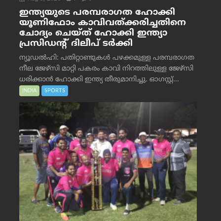
ഇന്ത്യയുടെ പരമ്പരാഗത ഹോക്കി
യൂണിഫോം കാവിവത്ക്കരിച്ചതിനെ
ചോദ്യം ചെയ്ത് ഹോക്കി ഇന്ത്യാ
പ്രസിഡന്റ് ദിലീപ് ടര്‍ക്കി
ന്യൂഡൽഹി: പതിറ്റാണ്ടുകൾ പഴക്കമുള്ള പരമ്പരാഗത
നീല ജേഴ്‌സി മാറ്റി പകരം കാവി നിറത്തിലുള്ള ജേഴ്‌സി
ധരിക്കാൻ ഹോക്കി ഇന്ത്യ തീരുമാനിച്ചു. ഓഗസ്റ്റ്...
INDIA
SPORTS