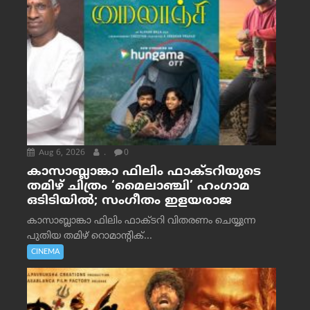
Aug 6, 2026
.
0
കാസാബ്ലാങ്കാ ഫിലിം ഫാക്ടറിയുടെ
തമിഴ് ചിത്രം ‘മൈലാഞ്ചി’ ഹംഗാമ
ഒടിടിയിൽ; സംഗീതം ഇളയരാജ
കാസാബ്ലാങ്കാ ഫിലിം ഫാക്ടറി വിതരണം ചെയ്യുന്ന
പുതിയ തമിഴ് റൊമാന്റിക്...
CINEMA