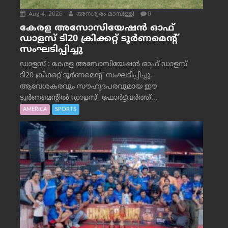
Aug 4, 2026
അനശ്വരം മാമ്പിള്ളി
0
കേരള അസോസിയേഷൻ ഓഫ്
ഡാളസ് ടി20 ക്രിക്കറ്റ് ടൂർണമെന്റ്
സംഘടിപ്പിച്ചു
ഡാളസ് : കേരള അസോസിയേഷൻ ഓഫ് ഡാളസ്
ടി20 ക്രിക്കറ്റ് ടൂർണമെന്റ് സംഘടിപ്പിച്ചു.
ആവേശകരവും സൗഹൃദപരവുമായ ഈ
ടൂർണമെന്റിൽ ഡാളസ്- ഫോർട്ട്‌വര്‍ത്ത്...
AMERICA
SPORTS