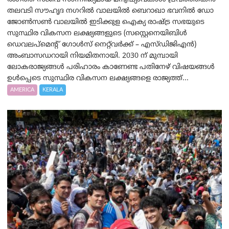
തലവടി സൗഹൃദ നഗറിൽ വാലയിൽ ബെറാഖാ ഭവനിൽ ഡോ
ജോൺസൺ വാലയിൽ ഇടിക്കുള ഐക്യ രാഷ്ട്ര സഭയുടെ
സുസ്ഥിര വികസന ലക്ഷ്യങ്ങളുടെ (സസ്റ്റെനെയിബിൾ
ഡെവലപ്‌മെന്റ് ഗോൾസ് നെറ്റ്‌വർക്ക് – എസ്ഡിജിഎൻ)
അംബാസഡറായി നിയമിതനായി. 2030 ന് മുമ്പായി
ലോകരാജ്യങ്ങൾ പരിഹാരം കാണേണ്ട പതിനേഴ് വിഷയങ്ങൾ
ഉൾപ്പെടെ സുസ്ഥിര വികസന ലക്ഷ്യങ്ങളെ രാജ്യത്ത്...
AMERICA
KERALA