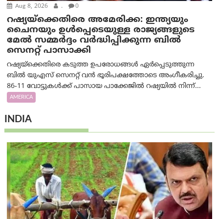
Aug 8, 2026
.
0
റഷ്യയ്‌ക്കെതിരെ അമേരിക്ക: ഇന്ത്യയും
ചൈനയും ഉൾപ്പെടെയുള്ള രാജ്യങ്ങളുടെ
മേൽ സമ്മർദ്ദം വർദ്ധിപ്പിക്കുന്ന ബിൽ
സെനറ്റ് പാസാക്കി
റഷ്യയ്‌ക്കെതിരെ കടുത്ത ഉപരോധങ്ങൾ ഏർപ്പെടുത്തുന്ന
ബിൽ യുഎസ് സെനറ്റ് വൻ ഭൂരിപക്ഷത്തോടെ അംഗീകരിച്ചു.
86-11 വോട്ടുകൾക്ക് പാസായ പാക്കേജിൽ റഷ്യയിൽ നിന്ന്...
AMERICA
INDIA