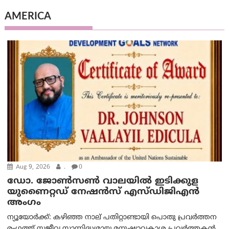
AMERICA
Aug 9, 2026
.
0
ഡോ. ജോൺസൺ വാലയിൽ ഇടിക്കുള
യുണൈറ്റഡ് നേഷൻസ് എസ്ഡിജിഎൻ
അംഗം
ന്യൂയോര്‍ക്ക്: കഴിഞ്ഞ നാല് പതിറ്റാണ്ടായി പൊതു പ്രവർത്തന
രംഗത്ത് സജീവ സാന്നിദ്ധ്യമായ മനുഷ്യാവകാശ പ്രവർത്തകൻ