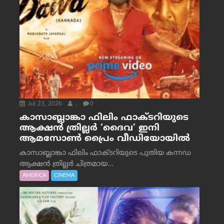
Jul 23, 2026
.
0
കാസാബ്ലാങ്കാ ഫിലിം ഫാക്ടറിയുടെ
ആക്ഷൻ ത്രില്ലർ ‘ദൈവ’ ഇനി
ആമസോൺ പ്രൈം വീഡിയോയിൽ
കാസാബ്ലാങ്കാ ഫിലിം ഫാക്ടറിയുടെ പുതിയ കന്നഡ
ആക്ഷൻ ത്രില്ലർ ചിത്രമായ...
AMERICA
CINEMA