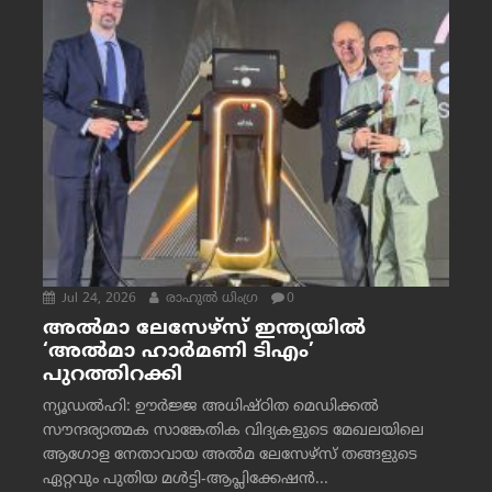
Jul 24, 2026
രാഹുല്‍ ധിംഗ്ര
0
അൽമാ ലേസേഴ്സ് ഇന്ത്യയിൽ
‘അൽമാ ഹാർമണി ടിഎം’
പുറത്തിറക്കി
ന്യൂഡൽഹി: ഊർജ്ജ അധിഷ്ഠിത മെഡിക്കൽ
സൗന്ദര്യാത്മക സാങ്കേതിക വിദ്യകളുടെ മേഖലയിലെ
ആഗോള നേതാവായ അൽമ ലേസേഴ്സ് തങ്ങളുടെ
ഏറ്റവും പുതിയ മൾട്ടി-ആപ്ലിക്കേഷൻ...