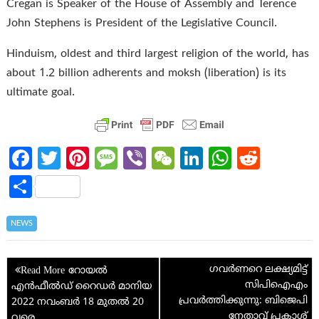
Cregan is Speaker of the House of Assembly and Terence
John Stephens is President of the Legislative Council.
Hinduism, oldest and third largest religion of the world, has
about 1.2 billion adherents and moksh (liberation) is its
ultimate goal.
Fa
T
Pi
M
Vi
W
Li
W
R
ce
w
nt
es
b
e
n
h
e
S
b
itt
er
sa
er
C
ke
at
d
h
o
er
es
g
h
dI
s
di
ar
NEWS
o
t
e
at
n
A
t
e
Post
k
p
ഗവർണറെ ലക്ഷ്യമിട്ട്
റോയൽ
navigation
സിപിഐഎം
എൻഫീൽഡ് റൈഡർ മാനിയ
p
പ്രവർത്തിക്കുന്നു: ബിജെപി
2022 നവംബർ 18 മുതൽ 20
നേതാവ് പ്രകാശ്
വരെ