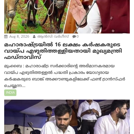
Aug 8, 2026
ആന്‍സി വര്‍ഗീസ്
0
മഹാരാഷ്ട്രയിൽ 16 ലക്ഷം കർഷകരുടെ
വായ്പ എഴുതിത്തള്ളിയതായി മുഖ്യമന്ത്രി
ഫഡ്‌നാവിസ്
മുംബൈ : മഹാരാഷ്ട്ര സർക്കാരിന്റെ അഭിമാനകരമായ
വായ്പ എഴുതിത്തള്ളൽ പദ്ധതി പ്രകാരം യോഗ്യരായ
കർഷകരുടെ ബാങ്ക് അക്കൗണ്ടുകളിലേക്ക് ഫണ്ട് ട്രാൻസ്ഫർ
ചെയ്യുന്ന...
INDIA