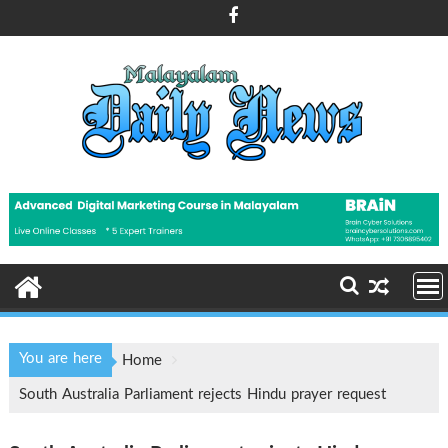
Skip
to
content
You are here
Home
South Australia Parliament rejects Hindu prayer request