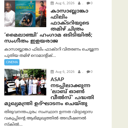
Aug 6, 2026
.
0
കാസാബ്ലാങ്കാ
ഫിലിം
ഫാക്ടറിയുടെ
തമിഴ് ചിത്രം
‘മൈലാഞ്ചി’ ഹംഗാമ ഒടിടിയിൽ;
സംഗീതം ഇളയരാജ
കാസാബ്ലാങ്കാ ഫിലിം ഫാക്ടറി വിതരണം ചെയ്യുന്ന
പുതിയ തമിഴ് റൊമാന്റിക്...
CINEMA
Aug 6, 2026
.
0
ASAP
നടപ്പിലാക്കുന്ന
‘ലാബ് ഓൺ
വീൽസ്’ പദ്ധതി
മുഖ്യമന്ത്രി ഉദ്ഘാടനം ചെയ്തു
തിരുവനന്തപുരം: സംസ്ഥാന ഉന്നത വിദ്യാഭ്യാസ
വകുപ്പിന്റെ ആഭിമുഖ്യത്തിൽ അഡീഷണൽ
സ്കിൽ...