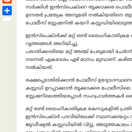
h
s
n
e
h
സർക്കിൾ ഇൻസ്പെക്ടറെ തൃക്കാക്കര പൊലീസ
R
a
t
k
a
ഉന്നതർ പ്രത്യേക അനുമതി നൽകിയതിനെ തുടർന
e
t
S
e
പോലീസ് സ്റ്റേഷനില്‍ കയറി കസ്റ്റഡിയിലെടുത്
t
d
h
d
s
ഇൻസ്‌പെക്ടർക്ക് മറ്റ് രണ്ട് ലൈംഗികാതിക്ര
d
a
I
A
വൃത്തങ്ങൾ അറിയിച്ചു.
i
r
n
പരാതിക്കാരിയെ മറ്റ് അഞ്ച് പേരുമായി ചേർന
p
t
e
നടന്നത് ഏകദേശം ഏഴ് മാസം മുമ്പാണ്. കഴി
p
നൽകിയത്.
രക്ഷപ്പെടാതിരിക്കാൻ പോലീസ് ഉദ്യോഗസ്ഥനെ
കസ്റ്റഡി ഉറപ്പാക്കാൻ തൃക്കാക്കര പോലീസി
സ്റ്റേഷനിലെത്തിയപ്പോൾ സഹപ്രവർത്തകര്‍ ഞെട
മറ്റ് രണ്ട് ലൈംഗികാതിക്രമ കേസുകളിൽ പ്രത
ഇൻസ്‌പെക്ടർ പദവിയിലേക്ക് സ്ഥാനക്കയറ്റ
ജുഡീഷ്യൽ കസ്റ്റഡിയിൽ വിട്ടു. അടുത്തകാ