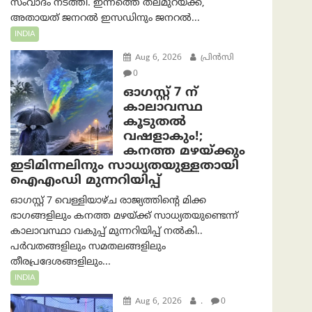
സംവാദം നടത്തി. ഇന്നത്തെ തലമുറയ്ക്ക്,
അതായത് ജനറൽ ഇസഡിനും ജനറൽ...
INDIA
Aug 6, 2026
പ്രിന്‍സി
0
ഓഗസ്റ്റ് 7 ന്
കാലാവസ്ഥ
കൂടുതൽ
വഷളാകും!;
കനത്ത മഴയ്ക്കും
ഇടിമിന്നലിനും സാധ്യതയുള്ളതായി
ഐഎംഡി മുന്നറിയിപ്പ്
ഓഗസ്റ്റ് 7 വെള്ളിയാഴ്ച രാജ്യത്തിന്റെ മിക്ക
ഭാഗങ്ങളിലും കനത്ത മഴയ്ക്ക് സാധ്യതയുണ്ടെന്ന്
കാലാവസ്ഥാ വകുപ്പ് മുന്നറിയിപ്പ് നൽകി..
പർവതങ്ങളിലും സമതലങ്ങളിലും
തീരപ്രദേശങ്ങളിലും...
INDIA
Aug 6, 2026
.
0