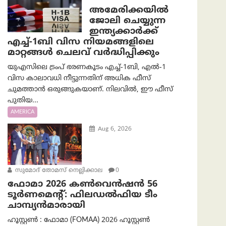
അമേരിക്കയില്‍
ജോലി ചെയ്യുന്ന
ഇന്ത്യക്കാർക്ക്
എച്ച്-1ബി വിസ നിയമങ്ങളിലെ
മാറ്റങ്ങൾ ചെലവ് വർദ്ധിപ്പിക്കും
യുഎസിലെ ട്രംപ് ഭരണകൂടം എച്ച്-1ബി, എൽ-1
വിസ കാലാവധി നീട്ടുന്നതിന് അധിക ഫീസ്
ചുമത്താൻ ഒരുങ്ങുകയാണ്. നിലവിൽ, ഈ ഫീസ്
പുതിയ...
AMERICA
Aug 6, 2026
സുമോദ് തോമസ് നെല്ലിക്കാല
0
ഫോമാ 2026 കൺവെൻഷൻ 56
ടൂർണമെന്റ്: ഫിലഡൽഫിയ ടീം
ചാമ്പ്യൻമാരായി
ഹൂസ്റ്റൺ : ഫോമാ (FOMAA) 2026 ഹൂസ്റ്റൺ