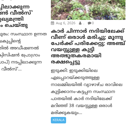
പിലാക്കുന്ന
ഓൺ വീൽസ്’
്യമന്ത്രി
Aug 6, 2026
.
0
ം ചെയ്തു
കാര്‍ ചിന്നാര്‍ നദിയിലേക്ക്
ുരം: സംസ്ഥാന ഉന്നത
വീണ് ഒരാള്‍ മരിച്ചു; മൂന്നു
വകുപ്പിന്റെ
പേര്‍ക്ക് പരിക്കേറ്റു; അഞ്ച്
ത്തിൽ അഡീഷണൽ
വയസ്സുള്ള കുട്ടി
അത്ഭുതകരമായി
വിസിഷൻ പ്രോഗ്രാം
രക്ഷപ്പെട്ടു
്) നടപ്പിലാക്കുന്ന
വീൽസ്’...
ഇടുക്കി: ഇടുക്കിയിലെ
ഏലപ്പാറയ്ക്കടുത്തുള്ള
നാലമ്മിലയിൽ വ്യാഴാഴ്ച രാവിലെ
കുട്ടിക്കാനം-കട്ടപ്പന സംസ്ഥാന
പാതയിൽ കാർ നദിയിലേക്ക്
മറിഞ്ഞ് 38 വയസ്സുള്ള ഒരാൾ
മരിക്കുകയും...
KERALA