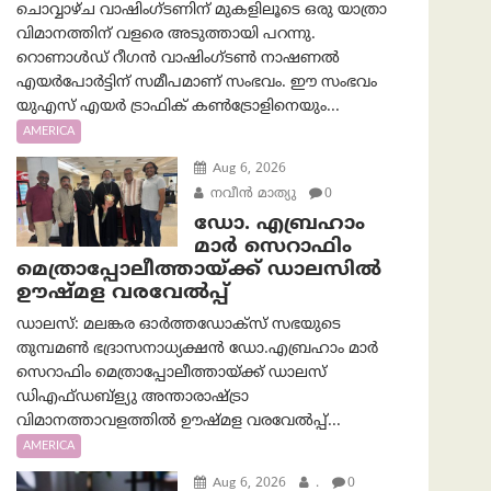
ചൊവ്വാഴ്ച വാഷിംഗ്ടണിന് മുകളിലൂടെ ഒരു യാത്രാ
വിമാനത്തിന് വളരെ അടുത്തായി പറന്നു.
റൊണാൾഡ് റീഗൻ വാഷിംഗ്ടൺ നാഷണൽ
എയർപോർട്ടിന് സമീപമാണ് സംഭവം. ഈ സംഭവം
യുഎസ് എയർ ട്രാഫിക് കൺട്രോളിനെയും...
AMERICA
Aug 6, 2026
നവീൻ മാത്യു
0
ഡോ. എബ്രഹാം
മാർ സെറാഫിം
മെത്രാപ്പോലീത്തായ്ക്ക് ഡാലസിൽ
ഊഷ്മള വരവേൽപ്പ്
ഡാലസ്: മലങ്കര ഓർത്തഡോക്സ് സഭയുടെ
തുമ്പമൺ ഭദ്രാസനാധ്യക്ഷൻ ഡോ.എബ്രഹാം മാർ
സെറാഫിം മെത്രാപ്പോലീത്തായ്ക്ക് ഡാലസ്
ഡിഎഫ്ഡബ്ള്യു അന്താരാഷ്ട്രാ
വിമാനത്താവളത്തിൽ ഊഷ്മള വരവേൽപ്പ്...
AMERICA
Aug 6, 2026
.
0