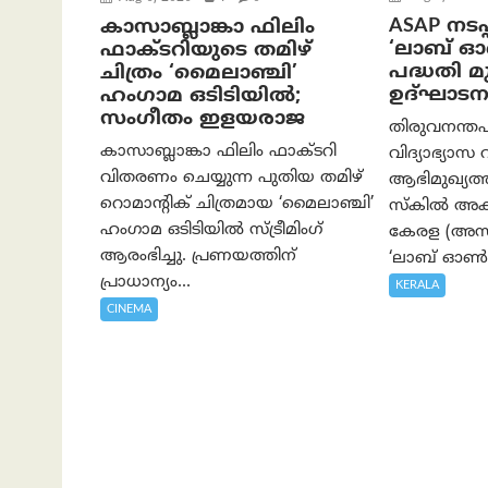
ASAP നടപ്
കാസാബ്ലാങ്കാ ഫിലിം
‘ലാബ് 
ഫാക്ടറിയുടെ തമിഴ്
പദ്ധതി മുഖ
ചിത്രം ‘മൈലാഞ്ചി’
ഉദ്ഘാടന
ഹംഗാമ ഒടിടിയിൽ;
സംഗീതം ഇളയരാജ
തിരുവനന്തപ
കാസാബ്ലാങ്കാ ഫിലിം ഫാക്ടറി
വിദ്യാഭ്യാസ 
വിതരണം ചെയ്യുന്ന പുതിയ തമിഴ്
ആഭിമുഖ്യ
റൊമാന്റിക് ചിത്രമായ ‘മൈലാഞ്ചി’
സ്കിൽ അക്
ഹംഗാമ ഒടിടിയിൽ സ്ട്രീമിംഗ്
കേരള (അസാപ
ആരംഭിച്ചു. പ്രണയത്തിന്
‘ലാബ് ഓൺ 
പ്രാധാന്യം...
KERALA
CINEMA