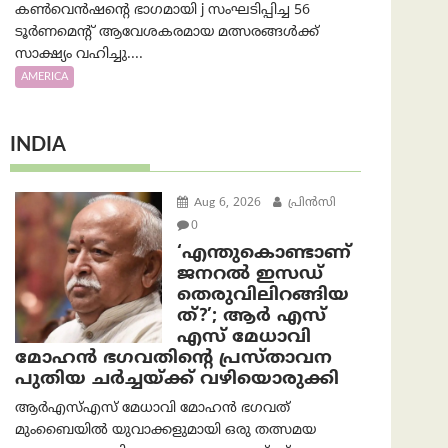
കൺവെൻഷന്റെ ഭാഗമായി j സംഘടിപ്പിച്ച 56
ടൂർണമെന്റ് ആവേശകരമായ മത്സരങ്ങൾക്ക്
സാക്ഷ്യം വഹിച്ചു....
AMERICA
INDIA
Aug 6, 2026
പ്രിന്‍സി
0
‘എന്തുകൊണ്ടാണ്
ജനറൽ ഇസഡ്
തെരുവിലിറങ്ങിയ
ത്?’; ആര്‍ എസ്
എസ് മേധാവി
മോഹൻ ഭഗവതിന്റെ പ്രസ്താവന
പുതിയ ചര്‍ച്ചയ്ക്ക് വഴിയൊരുക്കി
ആർ‌എസ്‌എസ് മേധാവി മോഹൻ ഭഗവത്
മുംബൈയിൽ യുവാക്കളുമായി ഒരു തത്സമയ