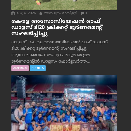
Aug 4, 2026
അനശ്വരം മാമ്പിള്ളി
0
കേരള അസോസിയേഷൻ ഓഫ്
ഡാളസ് ടി20 ക്രിക്കറ്റ് ടൂർണമെന്റ്
സംഘടിപ്പിച്ചു
ഡാളസ് : കേരള അസോസിയേഷൻ ഓഫ് ഡാളസ്
ടി20 ക്രിക്കറ്റ് ടൂർണമെന്റ് സംഘടിപ്പിച്ചു.
ആവേശകരവും സൗഹൃദപരവുമായ ഈ
ടൂർണമെന്റിൽ ഡാളസ്- ഫോർട്ട്‌വര്‍ത്ത്...
AMERICA
SPORTS