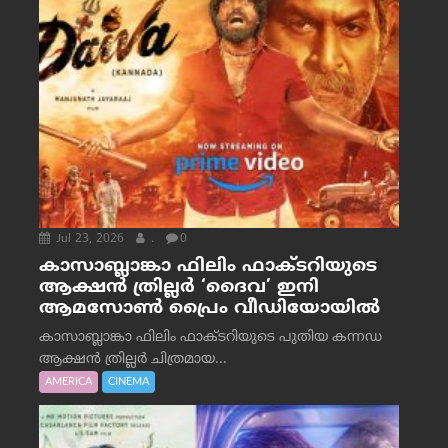
Jul 23, 2026
.
0
കാസാബ്ലാങ്കാ ഫിലിം ഫാക്ടറിയുടെ
ആക്ഷൻ ത്രില്ലർ ‘ദൈവ’ ഇനി
ആമസോൺ പ്രൈം വീഡിയോയിൽ
കാസാബ്ലാങ്കാ ഫിലിം ഫാക്ടറിയുടെ പുതിയ കന്നഡ
ആക്ഷൻ ത്രില്ലർ ചിത്രമായ...
AMERICA
CINEMA