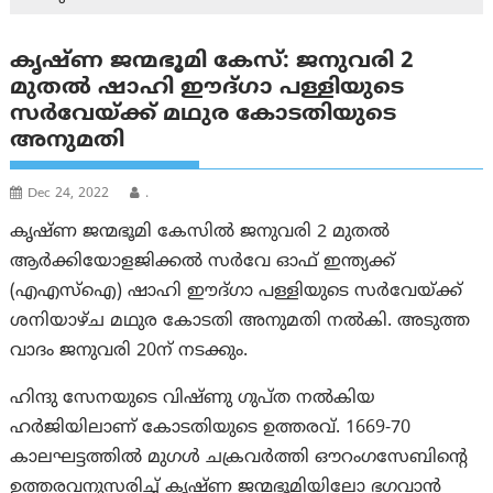
കൃഷ്ണ ജന്മഭൂമി കേസ്: ജനുവരി 2
മുതൽ ഷാഹി ഈദ്ഗാ പള്ളിയുടെ
സർവേയ്ക്ക് മഥുര കോടതിയുടെ
അനുമതി
Dec 24, 2022
.
കൃഷ്ണ ജന്മഭൂമി കേസിൽ ജനുവരി 2 മുതൽ
ആർക്കിയോളജിക്കൽ സർവേ ഓഫ് ഇന്ത്യക്ക്
(എഎസ്ഐ) ഷാഹി ഈദ്ഗാ പള്ളിയുടെ സർവേയ്ക്ക്
ശനിയാഴ്ച മഥുര കോടതി അനുമതി നൽകി. അടുത്ത
വാദം ജനുവരി 20ന് നടക്കും.
ഹിന്ദു സേനയുടെ വിഷ്ണു ഗുപ്ത നൽകിയ
ഹർജിയിലാണ് കോടതിയുടെ ഉത്തരവ്. 1669-70
കാലഘട്ടത്തിൽ മുഗൾ ചക്രവർത്തി ഔറംഗസേബിന്റെ
ഉത്തരവനുസരിച്ച് കൃഷ്ണ ജന്മഭൂമിയിലോ ഭഗവാൻ