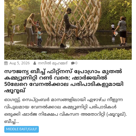
Aug 5, 2026
നസീല്‍ മുഹമ്മദ്
0
സൗജന്യ ബീച്ച് ഫിറ്റ്നസ് പ്രോ​ഗ്രാം മുതൽ
കമ്മ്യൂണിറ്റി റൺ വരെ; ഷാർജയിൽ
50ലേറെ വേനൽക്കാല പരിപാടികളുമായി
ഷൂറൂഖ്
ഓഗസ്റ്റ്, സെപ്റ്റംബർ മാസങ്ങളിലായി ഏഴാഴ്ച നീളുന്ന
വിപുലമായ വേനൽക്കാല കമ്മ്യൂണിറ്റി പരിപാടികൾ
ഒരുക്കി ഷാർജ നിക്ഷേപ വികസന അതോറിറ്റി (ഷൂറൂഖ്).
ബീച്ച്...
MIDDLE EAST/GULF