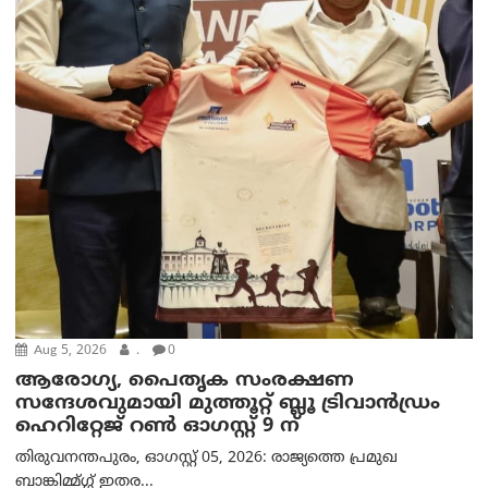
Aug 5, 2026
.
0
ആരോഗ്യ, പൈതൃക സംരക്ഷണ
സന്ദേശവുമായി മുത്തൂറ്റ് ബ്ലൂ ട്രിവാൻഡ്രം
ഹെറിറ്റേജ് റൺ ഓഗസ്റ്റ് 9 ന്
തിരുവനന്തപുരം, ഓഗസ്റ്റ് 05, 2026: രാജ്യത്തെ പ്രമുഖ
ബാങ്കിമ്മ്ഗ്ഗ് ഇതര...