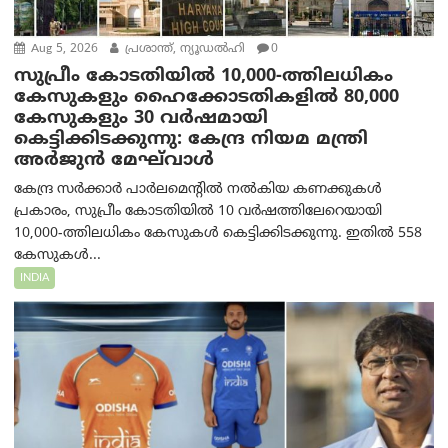
Aug 5, 2026
പ്രശാന്ത്, ന്യൂഡല്‍ഹി
0
സുപ്രീം കോടതിയിൽ 10,000-ത്തിലധികം
കേസുകളും ഹൈക്കോടതികളിൽ 80,000
കേസുകളും 30 വർഷമായി
കെട്ടിക്കിടക്കുന്നു: കേന്ദ്ര നിയമ മന്ത്രി
അര്‍ജുന്‍ മേഘ്‌വാള്‍
കേന്ദ്ര സർക്കാർ പാർലമെന്റിൽ നൽകിയ കണക്കുകൾ
പ്രകാരം, സുപ്രീം കോടതിയിൽ 10 വർഷത്തിലേറെയായി
10,000-ത്തിലധികം കേസുകൾ കെട്ടിക്കിടക്കുന്നു. ഇതിൽ 558
കേസുകൾ...
INDIA