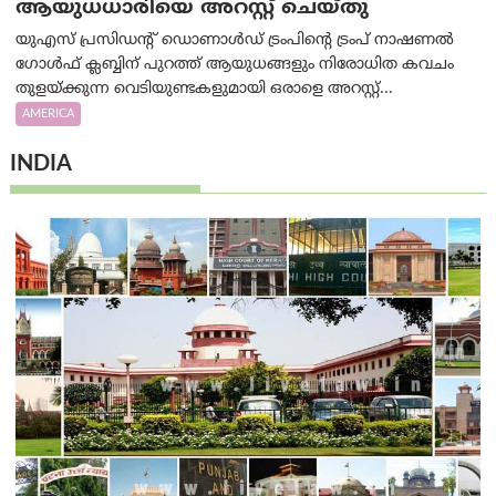
ആയുധധാരിയെ അറസ്റ്റ് ചെയ്തു
യുഎസ് പ്രസിഡന്റ് ഡൊണാൾഡ് ട്രംപിന്റെ ട്രംപ് നാഷണൽ
ഗോൾഫ് ക്ലബ്ബിന് പുറത്ത് ആയുധങ്ങളും നിരോധിത കവചം
തുളയ്ക്കുന്ന വെടിയുണ്ടകളുമായി ഒരാളെ അറസ്റ്റ്...
AMERICA
INDIA