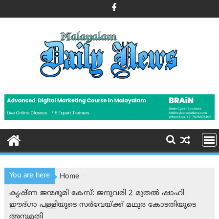
Skip
to
content
You are here
Home
കൃഷ്ണ ജന്മഭൂമി കേസ്: ജനുവരി 2 മുതൽ ഷാഹി
ഈദ്ഗാ പള്ളിയുടെ സർവേയ്ക്ക് മഥുര കോടതിയുടെ
അനുമതി