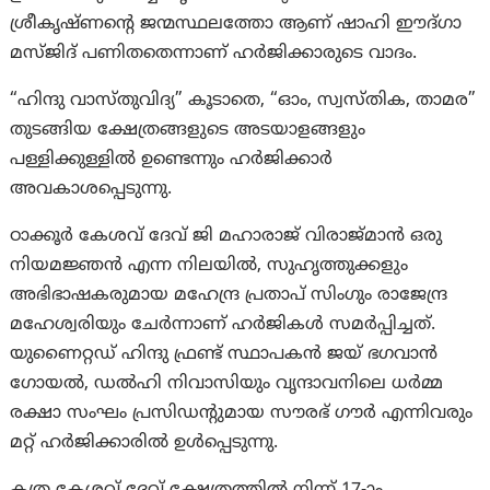
ശ്രീകൃഷ്ണന്റെ ജന്മസ്ഥലത്തോ ആണ് ഷാഹി ഈദ്ഗാ
മസ്ജിദ് പണിതതെന്നാണ് ഹർജിക്കാരുടെ വാദം.
“ഹിന്ദു വാസ്തുവിദ്യ” കൂടാതെ, “ഓം, സ്വസ്തിക, താമര”
തുടങ്ങിയ ക്ഷേത്രങ്ങളുടെ അടയാളങ്ങളും
പള്ളിക്കുള്ളിൽ ഉണ്ടെന്നും ഹർജിക്കാർ
അവകാശപ്പെടുന്നു.
ഠാക്കൂർ കേശവ് ദേവ് ജി മഹാരാജ് വിരാജ്മാൻ ഒരു
നിയമജ്ഞൻ എന്ന നിലയിൽ, സുഹൃത്തുക്കളും
അഭിഭാഷകരുമായ മഹേന്ദ്ര പ്രതാപ് സിംഗും രാജേന്ദ്ര
മഹേശ്വരിയും ചേര്‍ന്നാണ് ഹർജികൾ സമർപ്പിച്ചത്.
യുണൈറ്റഡ് ഹിന്ദു ഫ്രണ്ട് സ്ഥാപകൻ ജയ് ഭഗവാൻ
ഗോയൽ, ഡൽഹി നിവാസിയും വൃന്ദാവനിലെ ധർമ്മ
രക്ഷാ സംഘം പ്രസിഡന്റുമായ സൗരഭ് ഗൗർ എന്നിവരും
മറ്റ് ഹർജിക്കാരിൽ ഉൾപ്പെടുന്നു.