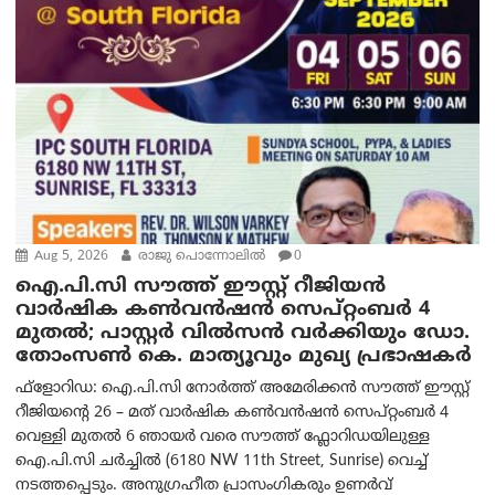
Aug 5, 2026
രാജു പൊന്നോലിൽ
0
ഐ.പി.സി സൗത്ത് ഈസ്റ്റ് റീജിയൻ
വാർഷിക കൺവൻഷൻ സെപ്റ്റംബർ 4
മുതൽ; പാസ്റ്റർ വിൽസൻ വർക്കിയും ഡോ.
തോംസൺ കെ. മാത്യൂവും മുഖ്യ പ്രഭാഷകർ
ഫ്ളോറിഡ: ഐ.പി.സി നോർത്ത് അമേരിക്കൻ സൗത്ത് ഈസ്റ്റ്
റീജിയന്റെ 26 – മത് വാർഷിക കൺവൻഷൻ സെപ്റ്റംബർ 4
വെള്ളി മുതൽ 6 ഞായർ വരെ സൗത്ത് ഫ്ലോറിഡയിലുള്ള
ഐ.പി.സി ചർച്ചിൽ (6180 NW 11th Street, Sunrise) വെച്ച്
നടത്തപ്പെടും. അനുഗ്രഹീത പ്രാസംഗികരും ഉണർവ്