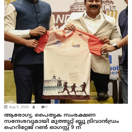
Aug 5, 2026
.
0
ആരോഗ്യ, പൈതൃക സംരക്ഷണ
സന്ദേശവുമായി മുത്തൂറ്റ് ബ്ലൂ ട്രിവാൻഡ്രം
ഹെറിറ്റേജ് റൺ ഓഗസ്റ്റ് 9 ന്