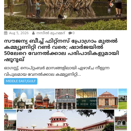
Aug 5, 2026
നസീല്‍ മുഹമ്മദ്
0
സൗജന്യ ബീച്ച് ഫിറ്റ്നസ് പ്രോ​ഗ്രാം മുതൽ
കമ്മ്യൂണിറ്റി റൺ വരെ; ഷാർജയിൽ
50ലേറെ വേനൽക്കാല പരിപാടികളുമായി
ഷൂറൂഖ്
ഓഗസ്റ്റ്, സെപ്റ്റംബർ മാസങ്ങളിലായി ഏഴാഴ്ച നീളുന്ന
വിപുലമായ വേനൽക്കാല കമ്മ്യൂണിറ്റി...
MIDDLE EAST/GULF