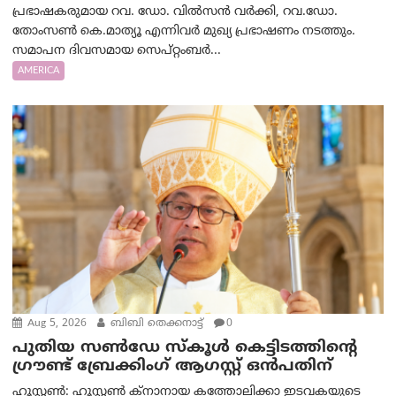
പ്രഭാഷകരുമായ റവ. ഡോ. വിൽസൻ വർക്കി, റവ.ഡോ.
തോംസൺ കെ.മാത്യൂ എന്നിവർ മുഖ്യ പ്രഭാഷണം നടത്തും.
സമാപന ദിവസമായ സെപ്റ്റംബർ...
AMERICA
Aug 5, 2026
ബിബി തെക്കനാട്ട്
0
പുതിയ സൺഡേ സ്കൂൾ കെട്ടിടത്തിന്റെ
ഗ്രൗണ്ട് ബ്രേക്കിംഗ് ആഗസ്റ്റ് ഒൻപതിന്
ഹൂസ്റ്റൺ: ഹൂസ്റ്റൺ ക്നാനായ കത്തോലിക്കാ ഇടവകയുടെ