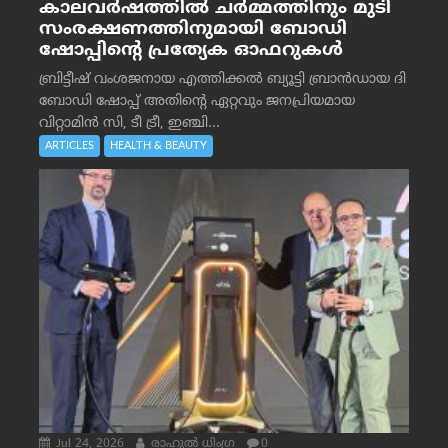
കാലവർഷത്തിൽ ചർമ്മത്തിനും മുടി
സംരക്ഷണത്തിനുമായി ബോഡി
ഷോപ്പിന്റെ പ്രത്യേക ഓഫറുകൾ
ബ്രിട്ടീഷ് വംശജനായ എത്തിക്കൽ ബ്യൂട്ടി ബ്രാൻഡായ ദി
ബോഡി ഷോപ്പ് അതിന്റെ ഏറ്റവും ജനപ്രിയമായ
വിറ്റാമിൻ സി, ടീ ട്രീ, ഇഞ്ചി...
ARTICLES
HEALTH & BEAUTY
Jul 24, 2026
രാഹുല്‍ ധിംഗ്ര
0