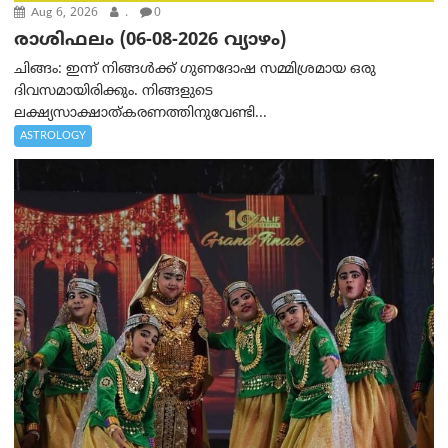
Aug 6, 2026
.
0
രാശിഫലം (06-08-2026 വ്യാഴം)
ചിങ്ങം: ഇന്ന് നിങ്ങൾക്ക് ഗുണദോഷ സമ്മിശ്രമായ ഒരു
ദിവസമായിരിക്കും. നിങ്ങളുടെ
ലക്ഷ്യസാക്ഷാത്കരണത്തിനുവേണ്ടി...
ASTROLOGY