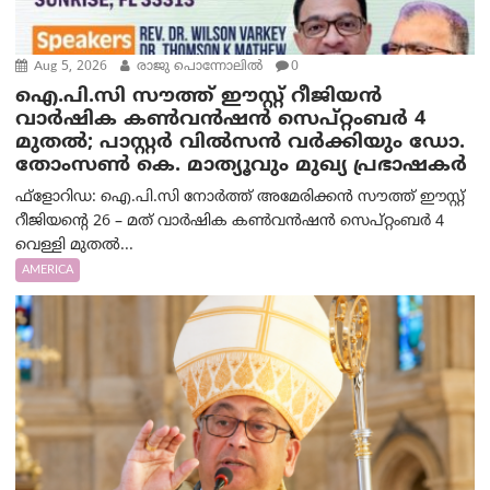
Aug 5, 2026
രാജു പൊന്നോലിൽ
0
ഐ.പി.സി സൗത്ത് ഈസ്റ്റ് റീജിയൻ
വാർഷിക കൺവൻഷൻ സെപ്റ്റംബർ 4
മുതൽ; പാസ്റ്റർ വിൽസൻ വർക്കിയും ഡോ.
തോംസൺ കെ. മാത്യൂവും മുഖ്യ പ്രഭാഷകർ
ഫ്ളോറിഡ: ഐ.പി.സി നോർത്ത് അമേരിക്കൻ സൗത്ത് ഈസ്റ്റ്
റീജിയന്റെ 26 – മത് വാർഷിക കൺവൻഷൻ സെപ്റ്റംബർ 4
വെള്ളി മുതൽ...
AMERICA