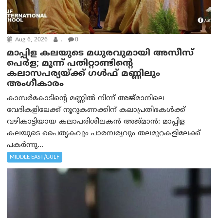
Aug 6, 2026
.
0
മാപ്പിള കലയുടെ മധുരവുമായി അസീസ്
പെർള; മൂന്ന് പതിറ്റാണ്ടിന്റെ
കലാസപര്യയ്ക്ക് ഗൾഫ് മണ്ണിലും
അംഗീകാരം
കാസർകോടിന്റെ മണ്ണിൽ നിന്ന് അജ്മാനിലെ
വേദികളിലേക്ക് നൂറുകണക്കിന് കലാപ്രതിഭകൾക്ക്
വഴികാട്ടിയായ കലാപരിശീലകൻ അജ്മാൻ: മാപ്പിള
കലയുടെ പൈതൃകവും പാരമ്പര്യവും തലമുറകളിലേക്ക്
പകർന്നു...
MIDDLE EAST/GULF