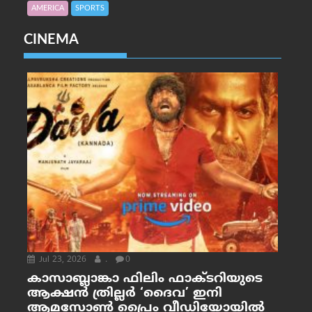
AMERICA
SPORTS
CINEMA
Jul 23, 2026
.
0
കാസാബ്ലാങ്കാ ഫിലിം ഫാക്ടറിയുടെ
ആക്ഷൻ ത്രില്ലർ ‘ദൈവ’ ഇനി
ആമസോൺ പ്രൈം വീഡിയോയിൽ