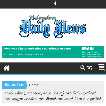
Skip
to
content
You are here
Home
ഡോ. ഷിബു തോമസ്, ഡോ. ലെസ്ലി വർഗീസ് എന്നിവർ
നയിക്കുന്ന ഫാമിലി സെമിനാർ നവംബർ 24ന് ഡാളസിൽ