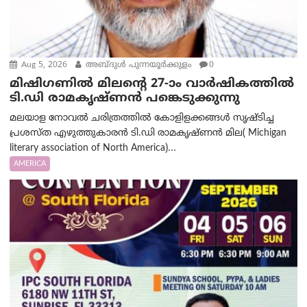
Aug 5, 2026
അബ്ദുൾ പുന്നയൂർക്കുളം
0
മിഷിഗണിൽ മിലന്റെ 27-ാം വാർഷികത്തിൽ
ടി.ഡി രാമകൃഷ്ണൻ പങ്കെടുക്കുന്നു
മലയാള നോവൽ ചരിത്രത്തിൽ കോളിളക്കങ്ങൾ സൃഷ്ടിച്ച
പ്രശസ്‌ത എഴുത്തുകാരൻ ടി.ഡി രാമകൃഷ്ണൻ മില( Michigan
literary association of North America)...
AMERICA