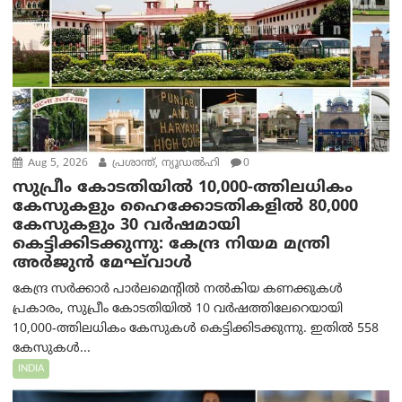
Aug 5, 2026
പ്രശാന്ത്, ന്യൂഡല്‍ഹി
0
സുപ്രീം കോടതിയിൽ 10,000-ത്തിലധികം
കേസുകളും ഹൈക്കോടതികളിൽ 80,000
കേസുകളും 30 വർഷമായി
കെട്ടിക്കിടക്കുന്നു: കേന്ദ്ര നിയമ മന്ത്രി
അര്‍ജുന്‍ മേഘ്‌വാള്‍
കേന്ദ്ര സർക്കാർ പാർലമെന്റിൽ നൽകിയ കണക്കുകൾ
പ്രകാരം, സുപ്രീം കോടതിയിൽ 10 വർഷത്തിലേറെയായി
10,000-ത്തിലധികം കേസുകൾ കെട്ടിക്കിടക്കുന്നു. ഇതിൽ 558
കേസുകൾ...
INDIA