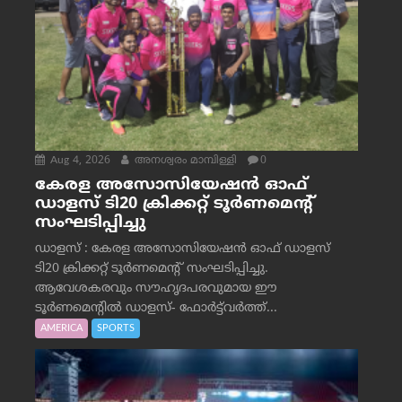
Aug 4, 2026
അനശ്വരം മാമ്പിള്ളി
0
കേരള അസോസിയേഷൻ ഓഫ്
ഡാളസ് ടി20 ക്രിക്കറ്റ് ടൂർണമെന്റ്
സംഘടിപ്പിച്ചു
ഡാളസ് : കേരള അസോസിയേഷൻ ഓഫ് ഡാളസ്
ടി20 ക്രിക്കറ്റ് ടൂർണമെന്റ് സംഘടിപ്പിച്ചു.
ആവേശകരവും സൗഹൃദപരവുമായ ഈ
ടൂർണമെന്റിൽ ഡാളസ്- ഫോർട്ട്‌വര്‍ത്ത്...
AMERICA
SPORTS