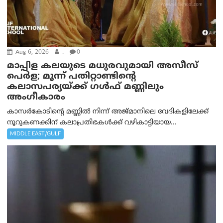
Aug 6, 2026
.
0
മാപ്പിള കലയുടെ മധുരവുമായി അസീസ്
പെർള; മൂന്ന് പതിറ്റാണ്ടിന്റെ
കലാസപര്യയ്ക്ക് ഗൾഫ് മണ്ണിലും
അംഗീകാരം
കാസർകോടിന്റെ മണ്ണിൽ നിന്ന് അജ്മാനിലെ വേദികളിലേക്ക്
നൂറുകണക്കിന് കലാപ്രതിഭകൾക്ക് വഴികാട്ടിയായ...
MIDDLE EAST/GULF