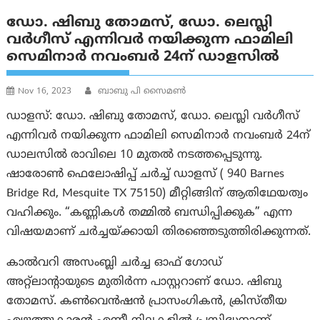
ഡോ. ഷിബു തോമസ്, ഡോ. ലെസ്ലി
വർഗീസ് എന്നിവർ നയിക്കുന്ന ഫാമിലി
സെമിനാർ നവംബർ 24ന് ഡാളസിൽ
Nov 16, 2023
ബാബു പി സൈമൺ
ഡാളസ്: ഡോ. ഷിബു തോമസ്, ഡോ. ലെസ്ലി വർഗീസ്
എന്നിവർ നയിക്കുന്ന ഫാമിലി സെമിനാർ നവംബർ 24ന്
ഡാലസിൽ രാവിലെ 10 മുതൽ നടത്തപ്പെടുന്നു.
ഷാരോൺ ഫെലോഷിപ്പ് ചർച്ച് ഡാളസ് ( 940 Barnes
Bridge Rd, Mesquite TX 75150) മീറ്റിങ്ങിന് ആതിഥേയത്വം
വഹിക്കും. “കണ്ണികൾ തമ്മിൽ ബന്ധിപ്പിക്കുക” എന്ന
വിഷയമാണ് ചർച്ചയ്ക്കായി തിരഞ്ഞെടുത്തിരിക്കുന്നത്.
കാൽവറി അസംബ്ലി ചർച്ച ഓഫ് ഗോഡ്
അറ്റ്ലാന്റായുടെ മുതിർന്ന പാസ്റ്ററാണ് ഡോ. ഷിബു
തോമസ്. കൺവെൻഷൻ പ്രാസംഗികൻ, ക്രിസ്തീയ