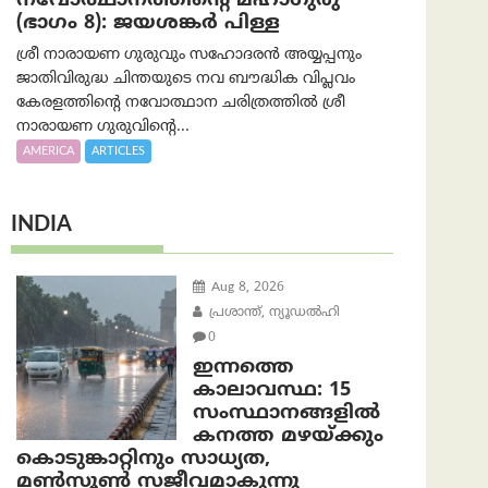
നവോത്ഥാനത്തിന്റെ മഹാഗുരു
(ഭാഗം 8): ജയശങ്കര്‍ പിള്ള
ശ്രീ നാരായണ ഗുരുവും സഹോദരൻ അയ്യപ്പനും
ജാതിവിരുദ്ധ ചിന്തയുടെ നവ ബൗദ്ധിക വിപ്ലവം
കേരളത്തിന്റെ നവോത്ഥാന ചരിത്രത്തിൽ ശ്രീ
നാരായണ ഗുരുവിന്റെ...
AMERICA
ARTICLES
INDIA
Aug 8, 2026
പ്രശാന്ത്, ന്യൂഡല്‍ഹി
0
ഇന്നത്തെ
കാലാവസ്ഥ: 15
സംസ്ഥാനങ്ങളിൽ
കനത്ത മഴയ്ക്കും
കൊടുങ്കാറ്റിനും സാധ്യത,
മൺസൂൺ സജീവമാകുന്നു