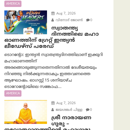
AMERICA
Aug 7, 2026
വിനോദ് ജോൺ
0
സ്വാതന്ത്യ
ദിനത്തിലെ മഹാ
ഓണത്തിന് ഗ്രേറ്റ് ഇന്ത്യൻ
ലീഡേഴ്സ് പരേഡ്
ടൊറന്റോ: ഇന്ത്യൻ സ്വാതന്ത്ര്യദിനത്തിലാണ് ഇക്കുറി
മഹാഓണത്തിന്
അരങ്ങൊരുങ്ങുന്നതെന്നതിനാൽ ദേശീയതയും
നിറഞ്ഞു നിൽക്കുന്നതാകും ഇത്തവണത്തെ
ആഘോഷം. ഓഗസ്റ്റ് 15 ശനിയാഴ്ച
ടൊറോന്റോയിലെ സങ്കോഫ...
AMERICA
Aug 7, 2026
ജയശങ്കര്‍ പിള്ള
0
ശ്രീ നാരായണ
ഗുരു –