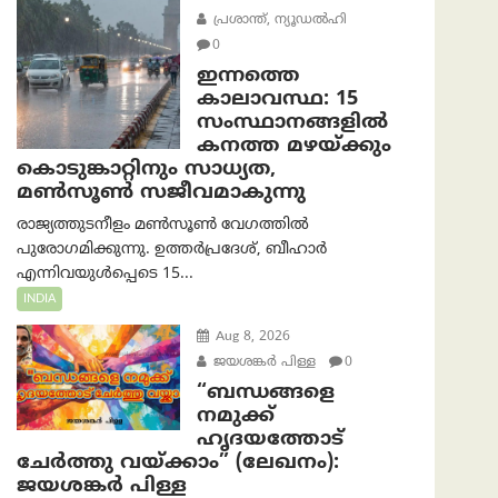
പ്രശാന്ത്, ന്യൂഡല്‍ഹി
0
ഇന്നത്തെ
കാലാവസ്ഥ: 15
സംസ്ഥാനങ്ങളിൽ
കനത്ത മഴയ്ക്കും
കൊടുങ്കാറ്റിനും സാധ്യത,
മൺസൂൺ സജീവമാകുന്നു
രാജ്യത്തുടനീളം മൺസൂൺ വേഗത്തിൽ
പുരോഗമിക്കുന്നു. ഉത്തർപ്രദേശ്, ബീഹാർ
എന്നിവയുൾപ്പെടെ 15...
INDIA
Aug 8, 2026
ജയശങ്കര്‍ പിള്ള
0
“ബന്ധങ്ങളെ
നമുക്ക്
ഹൃദയത്തോട്
ചേർത്തു വയ്ക്കാം” (ലേഖനം):
ജയശങ്കര്‍ പിള്ള