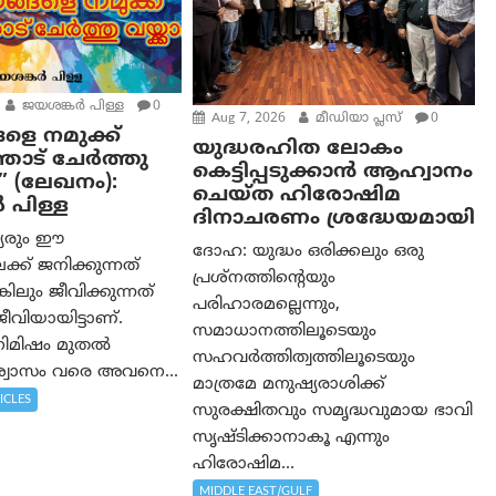
ജയശങ്കര്‍ പിള്ള
0
Aug 7, 2026
മീഡിയാ പ്ലസ്
0
ളെ നമുക്ക്
യുദ്ധരഹിത ലോകം
ോട് ചേർത്തു
കെട്ടിപ്പടുക്കാന്‍ ആഹ്വാനം
” (ലേഖനം):
ചെയ്ത ഹിരോഷിമ
‍ പിള്ള
ദിനാചരണം ശ്രദ്ധേയമായി
്യരും ഈ
ദോഹ: യുദ്ധം ഒരിക്കലും ഒരു
്ക് ജനിക്കുന്നത്
പ്രശ്‌നത്തിന്റെയും
കിലും ജീവിക്കുന്നത്
പരിഹാരമല്ലെന്നും,
വിയായിട്ടാണ്.
സമാധാനത്തിലൂടെയും
 നിമിഷം മുതൽ
സഹവര്‍ത്തിത്വത്തിലൂടെയും
വാസം വരെ അവനെ...
മാത്രമേ മനുഷ്യരാശിക്ക്
ICLES
സുരക്ഷിതവും സമൃദ്ധവുമായ ഭാവി
സൃഷ്ടിക്കാനാകൂ എന്നും
ഹിരോഷിമ...
MIDDLE EAST/GULF