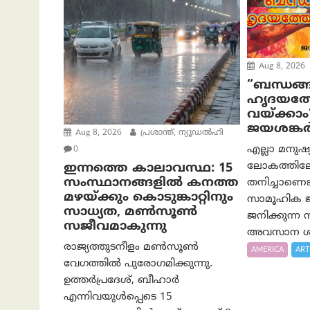
Aug 8, 2026
“ബന്ധങ്ങ
ഹൃദയത്ത
വയ്ക്കാം
ജയശങ്കര്
Aug 8, 2026
പ്രശാന്ത്, ന്യൂഡല്‍ഹി
എല്ലാ മനുഷ
0
ലോകത്തിലേക
ഇന്നത്തെ കാലാവസ്ഥ: 15
സംസ്ഥാനങ്ങളിൽ കനത്ത
തനിച്ചാണെങ്
മഴയ്ക്കും കൊടുങ്കാറ്റിനും
സാമൂഹിക ജീ
സാധ്യത, മൺസൂൺ
ജനിക്കുന്ന
സജീവമാകുന്നു
അവസാന ശ്
രാജ്യത്തുടനീളം മൺസൂൺ
AMERICA
ART
വേഗത്തിൽ പുരോഗമിക്കുന്നു.
ഉത്തർപ്രദേശ്, ബീഹാർ
എന്നിവയുൾപ്പെടെ 15