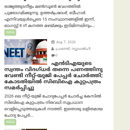
രാജ്യത്തുടനീളം മൺസൂൺ വേഗത്തിൽ
പുരോഗമിക്കുന്നു. ഉത്തർപ്രദേശ്, ബീഹാർ
എന്നിവയുൾപ്പെടെ 15 സംസ്ഥാനങ്ങളിൽ ഇന്ന്,
ഓഗസ്റ്റ് 8 ന് കനത്ത മഴയ്ക്കും ഇടിമിന്നലിനും...
INDIA
Aug 7, 2026
പ്രശാന്ത്, ന്യൂഡല്‍ഹി
0
എൻ‌ടി‌എയുടെ
സ്വന്തം വിദഗ്ധർ തന്നെ പണത്തിനു
വേണ്ടി നീറ്റ്-യു‌ജി പേപ്പർ ചോർത്തി;
കോടതിയില്‍ സിബിഐ കുറ്റപത്രം
സമര്‍പ്പിച്ചു
2026 ലെ നീറ്റ്-യുജി ചോദ്യപേപ്പർ ചോർച്ച കേസിൽ
സിബിഐ കുറ്റപത്രം നിരവധി സുപ്രധാന
വെളിപ്പെടുത്തലുകൾ നടത്തി. ഇതൊരു ലളിതമായ
ചോദ്യ പേപ്പർ...
INDIA