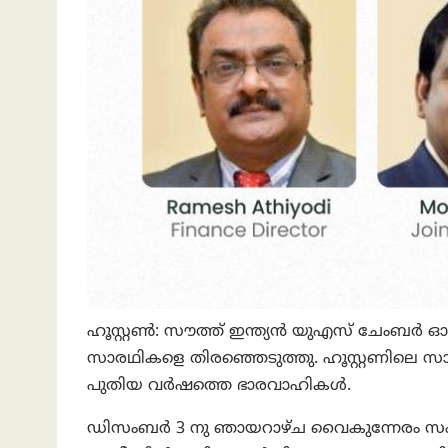
ഹൂസ്റ്റൺ: സൗത്ത് ഇന്ത്യൻ യുഎസ് ചേംബർ ഓഫ്
സാരഥികളെ തിരഞ്ഞെടുത്തു. ഹൂസ്റ്റണിലെ സാ
പുതിയ വർഷത്തെ ഭാരവാഹികൾ.
ഡിസംബർ 3 നു ഞായറാഴ്ച വൈകുന്നേരം സംഘദന