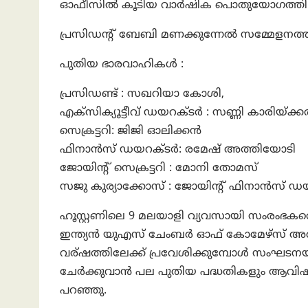
ഓഫീസിൽ കൂടിയ വാർഷിക പൊതുയോഗത്തിലാണ
പ്രസിഡന്റ് ബേബി മണക്കുന്നേൽ സമ്മേളനത്തി
പുതിയ ഭാരവാഹികൾ :
പ്രസിഡണ്ട് : സഖറിയാ കോശി,
എക്സിക്യൂട്ടീവ് ഡയറക്ടർ : സണ്ണി കാരിയ്ക്
സെക്രട്ടറി: ജിജി ഓലിക്കൻ
ഫിനാൻസ് ഡയറക്ടർ: രമേഷ് അത്തിയോടി
ജോയിന്റ് സെക്രട്ടറി : മോനി തോമസ്
സജു കുര്യാക്കോസ് : ജോയിന്റ് ഫിനാൻസ് ഡ
ഹൂസ്റ്റണിലെ 9 മലയാളി വ്യവസായി സംരംഭകരെ
ഇന്ത്യൻ യുഎസ് ചേംബർ ഓഫ് കോമേഴ്‌സ് അ
വര്ഷത്തിലേക്ക് പ്രവേശിക്കുമ്പോൾ സംഘട
ചേർക്കുവാൻ പല പുതിയ പദ്ധതികളും ആവിഷ്ക
പറഞ്ഞു.