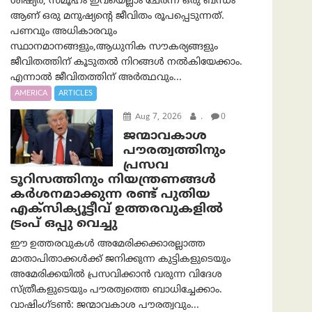
ശിഷ്യർ, സമൂഹം ഇവയെല്ലാം ചേർന്ന ഒരു ബന്ധം
ആണ് ഒരു മനുഷ്യന്റെ ജീവിതം രൂപപ്പെടുന്നത്.
പണവും അധികാരവും
സ്ഥാനമാനങ്ങളും,ആധുനിക സൗകര്യങ്ങളും
ജീവിതത്തിന് കൂടുതൽ നിറങ്ങൾ നൽകിയേക്കാം.
എന്നാൽ ജീവിതത്തിന് അർത്ഥവും...
AMERICA
ARTICLES
Aug 7, 2026
.
0
ജന്മാവകാശ
പൗരത്വത്തിനും
പ്രസവ
ടൂറിസത്തിനും നിയന്ത്രണങ്ങൾ
കർശനമാക്കുന്ന രണ്ട് പുതിയ
എക്സിക്യൂട്ടീവ് ഉത്തരവുകളിൽ
ട്രംപ് ഒപ്പു വെച്ചു
ഈ ഉത്തരവുകൾ അമേരിക്കക്കാരല്ലാത്ത
മാതാപിതാക്കൾക്ക് ജനിക്കുന്ന കുട്ടികളുടെയും
അമേരിക്കയിൽ പ്രസവിക്കാൻ വരുന്ന വിദേശ
സ്ത്രീകളുടെയും പൗരത്വത്തെ ബാധിച്ചേക്കാം.
വാഷിംഗ്ടണ്‍: ജന്മാവകാശ പൗരത്വവും...