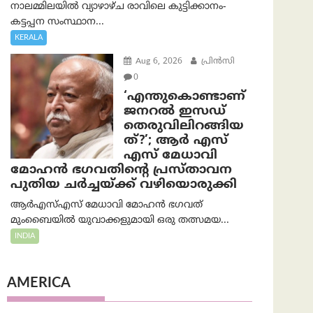
നാലമ്മിലയിൽ വ്യാഴാഴ്ച രാവിലെ കുട്ടിക്കാനം-
കട്ടപ്പന സംസ്ഥാന...
KERALA
Aug 6, 2026
പ്രിന്‍സി
0
‘എന്തുകൊണ്ടാണ്
ജനറൽ ഇസഡ്
തെരുവിലിറങ്ങിയ
ത്?’; ആര്‍ എസ്
എസ് മേധാവി
മോഹൻ ഭഗവതിന്റെ പ്രസ്താവന
പുതിയ ചര്‍ച്ചയ്ക്ക് വഴിയൊരുക്കി
ആർ‌എസ്‌എസ് മേധാവി മോഹൻ ഭഗവത്
മുംബൈയിൽ യുവാക്കളുമായി ഒരു തത്സമയ...
INDIA
AMERICA