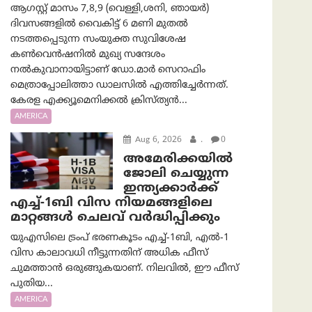
ആഗസ്റ്റ് മാസം 7,8,9 (വെള്ളി,ശനി, ഞായർ)
ദിവസങ്ങളിൽ വൈകിട്ട് 6 മണി മുതൽ
നടത്തപ്പെടുന്ന സംയുക്ത സുവിശേഷ
കൺവെൻഷനിൽ മുഖ്യ സന്ദേശം
നൽകുവാനായിട്ടാണ് ഡോ.മാർ സെറാഫിം
മെത്രാപ്പോലിത്താ ഡാലസിൽ എത്തിച്ചേർന്നത്.
കേരള എക്ക്യൂമെനിക്കൽ ക്രിസ്ത്യൻ...
AMERICA
Aug 6, 2026
.
0
അമേരിക്കയില്‍
ജോലി ചെയ്യുന്ന
ഇന്ത്യക്കാർക്ക്
എച്ച്-1ബി വിസ നിയമങ്ങളിലെ
മാറ്റങ്ങൾ ചെലവ് വർദ്ധിപ്പിക്കും
യുഎസിലെ ട്രംപ് ഭരണകൂടം എച്ച്-1ബി, എൽ-1
വിസ കാലാവധി നീട്ടുന്നതിന് അധിക ഫീസ്
ചുമത്താൻ ഒരുങ്ങുകയാണ്. നിലവിൽ, ഈ ഫീസ്
പുതിയ...
AMERICA