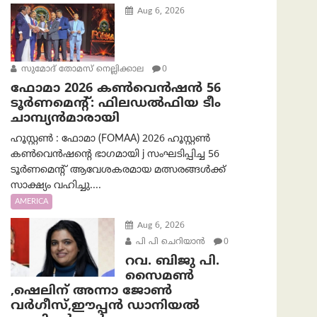
Aug 6, 2026
സുമോദ് തോമസ് നെല്ലിക്കാല
0
ഫോമാ 2026 കൺവെൻഷൻ 56
ടൂർണമെന്റ്: ഫിലഡൽഫിയ ടീം
ചാമ്പ്യൻമാരായി
ഹൂസ്റ്റൺ : ഫോമാ (FOMAA) 2026 ഹൂസ്റ്റൺ
കൺവെൻഷന്റെ ഭാഗമായി j സംഘടിപ്പിച്ച 56
ടൂർണമെന്റ് ആവേശകരമായ മത്സരങ്ങൾക്ക്
സാക്ഷ്യം വഹിച്ചു....
AMERICA
Aug 6, 2026
പി പി ചെറിയാൻ
0
റവ. ബിജു പി.
സൈമൺ
,ഷെലിന് അന്നാ ജോൺ
വർഗീസ്,ഈപ്പൻ ഡാനിയൽ