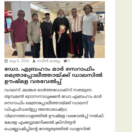
Aug 6, 2026
നവീൻ മാത്യു
0
ഡോ. എബ്രഹാം മാർ സെറാഫിം
മെത്രാപ്പോലീത്തായ്ക്ക് ഡാലസിൽ
ഊഷ്മള വരവേൽപ്പ്
ഡാലസ്: മലങ്കര ഓർത്തഡോക്സ് സഭയുടെ
തുമ്പമൺ ഭദ്രാസനാധ്യക്ഷൻ ഡോ.എബ്രഹാം മാർ
സെറാഫിം മെത്രാപ്പോലീത്തായ്ക്ക് ഡാലസ്
ഡിഎഫ്ഡബ്ള്യു അന്താരാഷ്ട്രാ
വിമാനത്താവളത്തിൽ ഊഷ്മള വരവേൽപ്പ് നൽകി.
കേരള എക്ക്യൂമെനിക്കൽ ക്രിസ്ത്യൻ
ഫെല്ലോഷിപ്പിന്റെ നേതൃത്വത്തിൽ ഡാളസിൽ