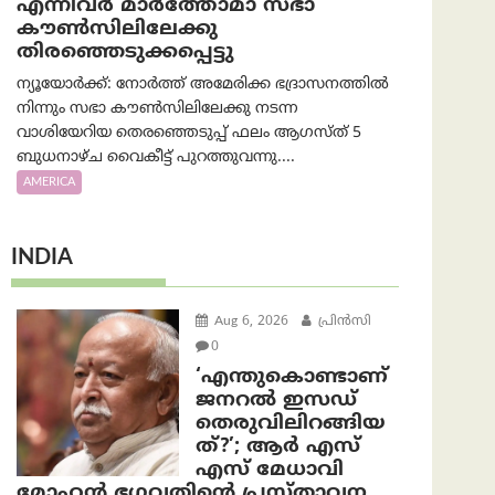
എന്നിവർ മാർത്തോമാ സഭാ
കൗൺസിലിലേക്കു
തിരഞ്ഞെടുക്കപ്പെട്ടു
ന്യൂയോർക്ക്: നോർത്ത് അമേരിക്ക ഭദ്രാസനത്തിൽ
നിന്നും സഭാ കൗൺസിലിലേക്കു നടന്ന
വാശിയേറിയ തെരഞ്ഞെടുപ്പ് ഫലം ആഗസ്ത് 5
ബുധനാഴ്ച വൈകീട്ട് പുറത്തുവന്നു....
AMERICA
INDIA
Aug 6, 2026
പ്രിന്‍സി
0
‘എന്തുകൊണ്ടാണ്
ജനറൽ ഇസഡ്
തെരുവിലിറങ്ങിയ
ത്?’; ആര്‍ എസ്
എസ് മേധാവി
മോഹൻ ഭഗവതിന്റെ പ്രസ്താവന