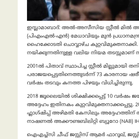
ഇസ്ലാമാബാദ്: അൽ-അസീസിയ സ്റ്റീൽ മിൽ അഴി
(പിഎംഎൽ-എൻ) മേധാവിയും മുൻ പ്രധാനമന്ത
ഹൈക്കോടതി ചൊവ്വാഴ്ച കുറ്റവിമുക്തനാക്കി.
നയിക്കുന്നതിനുള്ള വലിയ നിയമ തടസ്സമാണ് ന
2001ൽ പിതാവ് സ്ഥാപിച്ച സ്റ്റീൽ മില്ലുമായി ത
പരാജയപ്പെട്ടതിനെത്തുടർന്ന് 73 കാരനായ 
വർഷം തടവും കനത്ത പിഴയും വിധിച്ചിരുന്നു.
2018 ജൂലൈയിൽ ശിക്ഷിക്കപ്പെട്ട് 10 വർ
അദ്ദേഹം ഇതിനകം കുറ്റവിമുക്തനാക്കപ്പെട്ടു.
ഫ്ലാഗ്ഷിപ്പ് അഴിമതി കേസിലും അദ്ദേഹത്തിന് 
നാഷണൽ അക്കൗണ്ടബിലിറ്റി ബ്യൂറോ (NAB) IHC-
ഐഎച്ച്‌സി ചീഫ് ജസ്റ്റിസ് ആമർ ഫാറൂഖ്, ജ