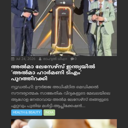
Jul 24, 2026
രാഹുല്‍ ധിംഗ്ര
0
അൽമാ ലേസേഴ്സ് ഇന്ത്യയിൽ
‘അൽമാ ഹാർമണി ടിഎം’
പുറത്തിറക്കി
ന്യൂഡൽഹി: ഊർജ്ജ അധിഷ്ഠിത മെഡിക്കൽ
സൗന്ദര്യാത്മക സാങ്കേതിക വിദ്യകളുടെ മേഖലയിലെ
ആഗോള നേതാവായ അൽമ ലേസേഴ്സ് തങ്ങളുടെ
ഏറ്റവും പുതിയ മൾട്ടി-ആപ്ലിക്കേഷൻ...
HEALTH & BEAUTY
INDIA