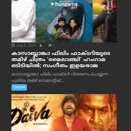
Aug 6, 2026
.
0
കാസാബ്ലാങ്കാ ഫിലിം ഫാക്ടറിയുടെ
തമിഴ് ചിത്രം ‘മൈലാഞ്ചി’ ഹംഗാമ
ഒടിടിയിൽ; സംഗീതം ഇളയരാജ
കാസാബ്ലാങ്കാ ഫിലിം ഫാക്ടറി വിതരണം ചെയ്യുന്ന
പുതിയ തമിഴ് റൊമാന്റിക്...
CINEMA