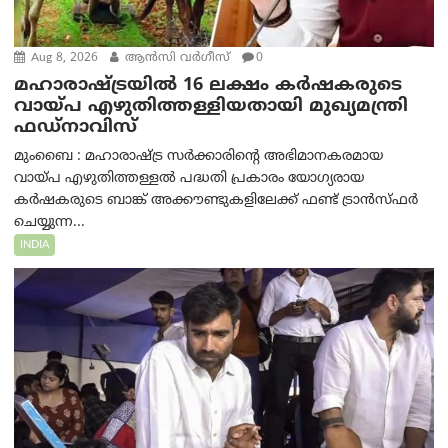
Aug 8, 2026
ആന്‍സി വര്‍ഗീസ്
0
മഹാരാഷ്ട്രയിൽ 16 ലക്ഷം കർഷകരുടെ
വായ്പ എഴുതിത്തള്ളിയതായി മുഖ്യമന്ത്രി
ഫഡ്‌നാവിസ്
മുംബൈ : മഹാരാഷ്ട്ര സർക്കാരിന്റെ അഭിമാനകരമായ
വായ്പ എഴുതിത്തള്ളൽ പദ്ധതി പ്രകാരം യോഗ്യരായ
കർഷകരുടെ ബാങ്ക് അക്കൗണ്ടുകളിലേക്ക് ഫണ്ട് ട്രാൻസ്ഫർ
ചെയ്യുന്ന...
INDIA