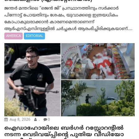
ജന്തർ മന്തറിലെ “ജെൻ ജി” പ്രസ്ഥാനത്തിനും സർക്കാർ
പിന്നോട്ട് പോയതിനും ശേഷം, യുവാക്കളെ ഇത്രയധികം
കോപാകുലരാക്കാൻ കാരണമെന്താണെന്ന്
ആർ‌എസ്‌എസിനുള്ളിൽ ചർച്ചകൾ ആരംഭിച്ചിരിക്കുകയാണ്....
AMERICA
EDITORIAL
Aug 8, 2026
.
0
ഐഡാഹോയിലെ ബർഗർ റസ്റ്റോറന്റിൽ
നടന്ന വെടിവയ്പ്പിന്റെ പുതിയ വീഡിയോ