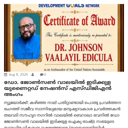
Aug 9, 2026
.
0
ഡോ. ജോൺസൺ വാലയിൽ ഇടിക്കുള
യുണൈറ്റഡ് നേഷൻസ് എസ്ഡിജിഎൻ
അംഗം
ന്യൂയോര്‍ക്ക്: കഴിഞ്ഞ നാല് പതിറ്റാണ്ടായി പൊതു പ്രവർത്തന
രംഗത്ത് സജീവ സാന്നിദ്ധ്യമായ മനുഷ്യാവകാശ പ്രവർത്തകൻ
തലവടി സൗഹൃദ നഗറിൽ വാലയിൽ ബെറാഖാ ഭവനിൽ ഡോ
ജോൺസൺ വാലയിൽ ഇടിക്കുള ഐക്യ രാഷ്ട്ര സഭയുടെ