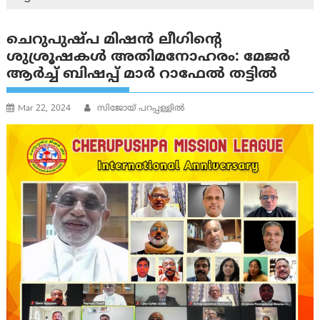
ചെറുപുഷ്പ മിഷൻ ലീഗിന്റെ
ശുശ്രൂഷകൾ അതിമനോഹരം: മേജർ
ആർച്ച് ബിഷപ്പ് മാർ റാഫേൽ തട്ടിൽ
Mar 22, 2024
സിജോയ് പറപ്പള്ളിൽ