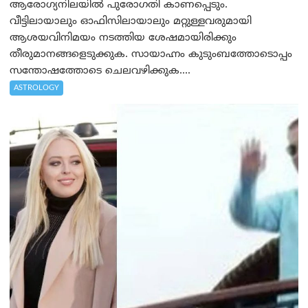
ആരോഗ്യനിലയിൽ പുരോഗതി കാണപ്പെടും.
വീട്ടിലായാലും ഓഫിസിലായാലും മറ്റുള്ളവരുമായി
ആശയവിനിമയം നടത്തിയ ശേഷമായിരിക്കും
തീരുമാനങ്ങളെടുക്കുക. സായാഹ്നം കുടുംബത്തോടൊപ്പം
സന്തോഷത്തോടെ ചെലവഴിക്കുക....
ASTROLOGY