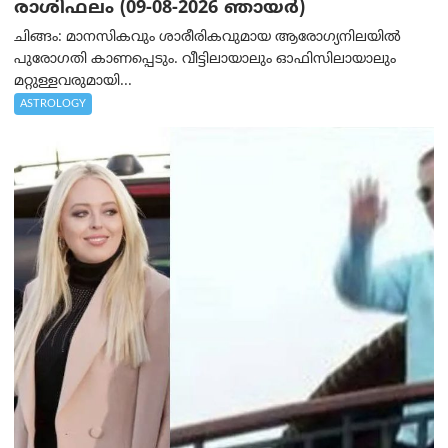
രാശിഫലം (09-08-2026 ഞായര്‍)
ചിങ്ങം: മാനസികവും ശാരീരികവുമായ ആരോഗ്യനിലയിൽ
പുരോഗതി കാണപ്പെടും. വീട്ടിലായാലും ഓഫിസിലായാലും
മറ്റുള്ളവരുമായി...
ASTROLOGY