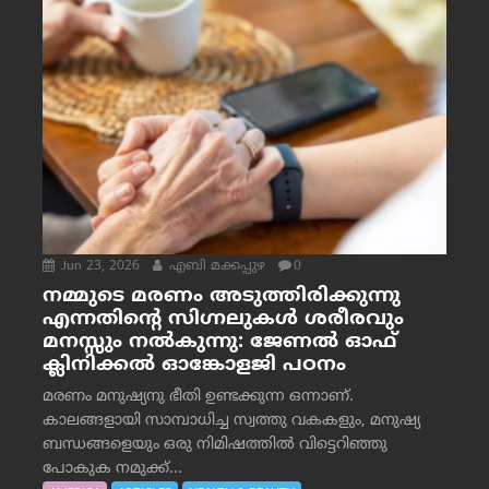
Jun 23, 2026
എബി മക്കപ്പുഴ
0
നമ്മുടെ മരണം അടുത്തിരിക്കുന്നു
എന്നതിന്റെ സിഗ്നലുകൾ ശരീരവും
മനസ്സും നല്‍കുന്നു: ജേണല്‍ ഓഫ്
ക്ലിനിക്കല്‍ ഓങ്കോളജി പഠനം
മരണം മനുഷ്യനു ഭീതി ഉണ്ടക്കുന്ന ഒന്നാണ്.
കാലങ്ങളായി സാമ്പാധിച്ച സ്വത്തു വകകളും, മനുഷ്യ
ബന്ധങ്ങളെയും ഒരു നിമിഷത്തിൽ വിട്ടെറിഞ്ഞു
പോകുക നമുക്ക്...