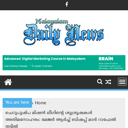
Skip
to
content
You are here
Home
ചെറുപുഷ്പ മിഷൻ ലീഗിന്റെ ശുശ്രൂഷകൾ
അതിമനോഹരം: മേജർ ആർച്ച് ബിഷപ്പ് മാർ റാഫേൽ
തട്ടിൽ