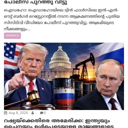
പോലീസ് പുറത്തു വിട്ടു
ഐഡഹോ: ഐഡാഹോയിലെ ട്വിൻ ഫാൾസിലെ ഇൻ-എൻ-
ഔട്ട് ബർഗർ റെസ്റ്റോറന്റിൽ നടന്ന ആക്രമണത്തിന്റെ പുതിയ
സിസിടിവി വീഡിയോ പോലീസ് പുറത്തുവിട്ടു. അക്രമിയുടെ
നീക്കങ്ങളും...
AMERICA
Aug 8, 2026
.
0
റഷ്യയ്‌ക്കെതിരെ അമേരിക്ക: ഇന്ത്യയും
ചൈനയും ഉൾപ്പെടെയുള്ള രാജ്യങ്ങളുടെ