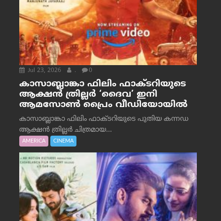
Jul 23, 2026
.
0
കാസാബ്ലാങ്കാ ഫിലിം ഫാക്ടറിയുടെ
ആക്ഷൻ ത്രില്ലർ ‘ദൈവ’ ഇനി
ആമസോൺ പ്രൈം വീഡിയോയിൽ
കാസാബ്ലാങ്കാ ഫിലിം ഫാക്ടറിയുടെ പുതിയ കന്നഡ
ആക്ഷൻ ത്രില്ലർ ചിത്രമായ...
AMERICA
CINEMA