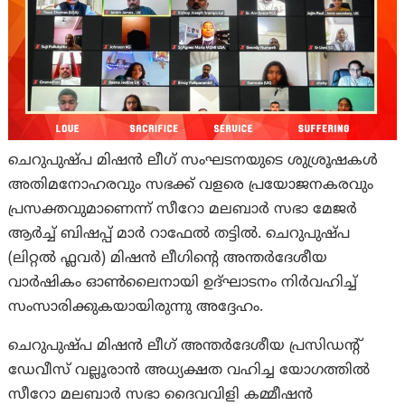
ചെറുപുഷ്പ മിഷൻ ലീഗ് സംഘടനയുടെ ശുശ്രൂഷകൾ
അതിമനോഹരവും സഭക്ക് വളരെ പ്രയോജനകരവും
പ്രസക്തവുമാണെന്ന് സീറോ മലബാർ സഭാ മേജർ
ആർച്ച് ബിഷപ്പ് മാർ റാഫേൽ തട്ടിൽ. ചെറുപുഷ്പ
(ലിറ്റൽ ഫ്ലവർ) മിഷൻ ലീഗിന്റെ അന്തർദേശീയ
വാർഷികം ഓൺലൈനായി ഉദ്ഘാടനം നിർവഹിച്ച്
സംസാരിക്കുകയായിരുന്നു അദ്ദേഹം.
ചെറുപുഷ്പ മിഷൻ ലീഗ് അന്തർദേശീയ പ്രസിഡന്റ്
ഡേവീസ് വല്ലൂരാൻ അധ്യക്ഷത വഹിച്ച യോഗത്തിൽ
സീറോ മലബാർ സഭാ ദൈവവിളി കമ്മീഷൻ