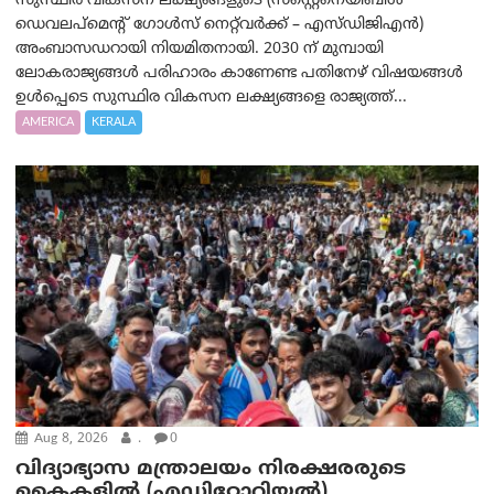
സുസ്ഥിര വികസന ലക്ഷ്യങ്ങളുടെ (സസ്റ്റെനെയിബിൾ
ഡെവലപ്‌മെന്റ് ഗോൾസ് നെറ്റ്‌വർക്ക് – എസ്ഡിജിഎൻ)
അംബാസഡറായി നിയമിതനായി. 2030 ന് മുമ്പായി
ലോകരാജ്യങ്ങൾ പരിഹാരം കാണേണ്ട പതിനേഴ് വിഷയങ്ങൾ
ഉൾപ്പെടെ സുസ്ഥിര വികസന ലക്ഷ്യങ്ങളെ രാജ്യത്ത്...
AMERICA
KERALA
Aug 8, 2026
.
0
വിദ്യാഭ്യാസ മന്ത്രാലയം നിരക്ഷരരുടെ
കൈകളിൽ (എഡിറ്റോറിയല്‍)