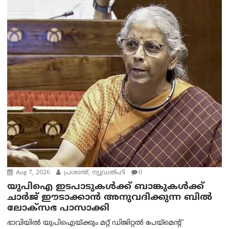
Aug 7, 2026
പ്രശാന്ത്, ന്യൂഡല്‍ഹി
0
യുപിഐ ഇടപാടുകൾക്ക് ബാങ്കുകൾക്ക്
ചാർജ് ഈടാക്കാൻ അനുവദിക്കുന്ന ബിൽ
ലോക്‌സഭ പാസാക്കി
ഭാവിയിൽ യുപിഐയ്ക്കും മറ്റ് ഡിജിറ്റൽ പേയ്‌മെന്റ്