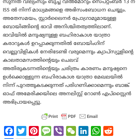
സുനിത വില്യംസും ബുച്ച് വിൽമോറും സെപ്റ്റംബർ 13 ന്
ISS ൽ നിന്ന് മാധ്യമങ്ങളെ അഭിസംബോധന ചെയ്യും.
അതേസമയം, സ്റ്റാർലൈനർ പ്രോഗ്രാമുമായുള്ള
ബോയിങ്ങിൻ്റെ ഭാവി അനിശ്ചിതത്വത്തിലാണ്.
ഭാവിയിൽ മനുഷ്യനുള്ള ബഹിരാകാശ യാത്രാ
കരാറുകൾ ഉറപ്പാക്കുന്നതിൽ ബോയിംഗിന്
വെല്ലുവിളികൾ നേരിടേണ്ടി വരുമെന്നും ക്യാപ്‌സ്യൂളിൻ്റെ
കാലതാമസത്തിൻ്റെയും ചെലവ്
അതിരുകടന്നതിൻ്റെയും ചരിത്രം കാരണം മനുഷ്യനെ
ഉൾക്കൊള്ളുന്ന ബഹിരാകാശ യാത്രാ മേഖലയിൽ
നിന്ന് പുറത്തുകടക്കുന്നത് പരിഗണിക്കാമെന്നും ബാങ്ക്
ഓഫ് അമേരിക്കയിലെ അനലിസ്റ്റ് റോൺ എപ്‌സ്റ്റൈൻ
അഭിപ്രായപ്പെട്ടു.
Fa
T
Pi
M
Vi
W
Li
W
R