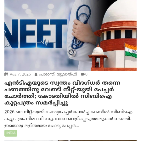
Aug 7, 2026
പ്രശാന്ത്, ന്യൂഡല്‍ഹി
0
എൻ‌ടി‌എയുടെ സ്വന്തം വിദഗ്ധർ തന്നെ
പണത്തിനു വേണ്ടി നീറ്റ്-യു‌ജി പേപ്പർ
ചോർത്തി; കോടതിയില്‍ സിബിഐ
കുറ്റപത്രം സമര്‍പ്പിച്ചു
2026 ലെ നീറ്റ്-യുജി ചോദ്യപേപ്പർ ചോർച്ച കേസിൽ സിബിഐ
കുറ്റപത്രം നിരവധി സുപ്രധാന വെളിപ്പെടുത്തലുകൾ നടത്തി.
ഇതൊരു ലളിതമായ ചോദ്യ പേപ്പർ...
INDIA