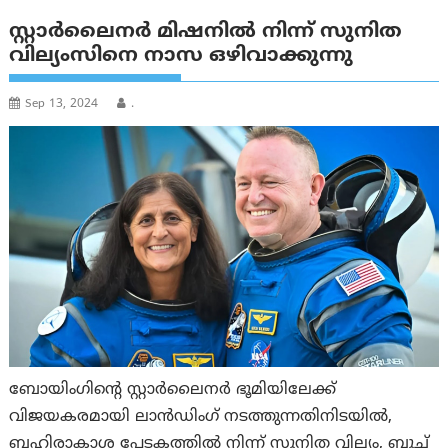
സ്റ്റാർലൈനർ മിഷനിൽ നിന്ന് സുനിത
വില്യംസിനെ നാസ ഒഴിവാക്കുന്നു
Sep 13, 2024
.
ബോയിംഗിന്റെ സ്റ്റാർലൈനർ ഭൂമിയിലേക്ക്
വിജയകരമായി ലാൻഡിംഗ് നടത്തുന്നതിനിടയിൽ,
ബഹിരാകാശ പേടകത്തിൽ നിന്ന് സുനിത വില്യം, ബുച്ച്