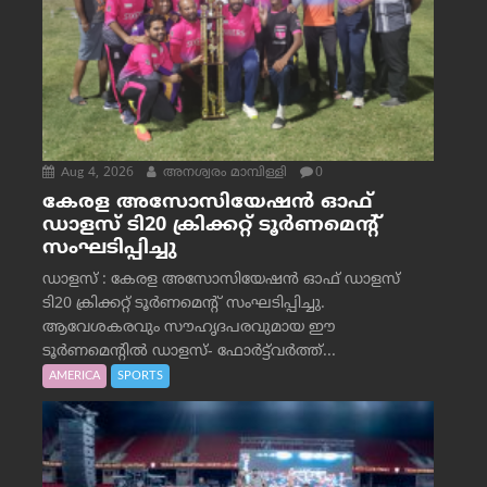
Aug 4, 2026
അനശ്വരം മാമ്പിള്ളി
0
കേരള അസോസിയേഷൻ ഓഫ്
ഡാളസ് ടി20 ക്രിക്കറ്റ് ടൂർണമെന്റ്
സംഘടിപ്പിച്ചു
ഡാളസ് : കേരള അസോസിയേഷൻ ഓഫ് ഡാളസ്
ടി20 ക്രിക്കറ്റ് ടൂർണമെന്റ് സംഘടിപ്പിച്ചു.
ആവേശകരവും സൗഹൃദപരവുമായ ഈ
ടൂർണമെന്റിൽ ഡാളസ്- ഫോർട്ട്‌വര്‍ത്ത്...
AMERICA
SPORTS