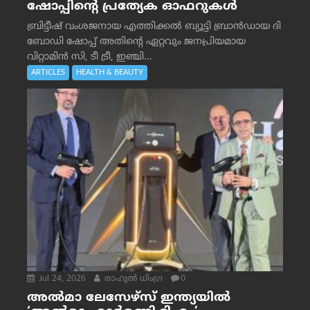
ഷോപ്പിന്റെ പ്രത്യേക ഓഫറുകൾ
ബ്രിട്ടീഷ് വംശജനായ എത്തിക്കൽ ബ്യൂട്ടി ബ്രാൻഡായ ദി
ബോഡി ഷോപ്പ് അതിന്റെ ഏറ്റവും ജനപ്രിയമായ
വിറ്റാമിൻ സി, ടീ ട്രീ, ഇഞ്ചി...
ARTICLES
HEALTH & BEAUTY
Jul 24, 2026
രാഹുല്‍ ധിംഗ്ര
0
അൽമാ ലേസേഴ്സ് ഇന്ത്യയിൽ