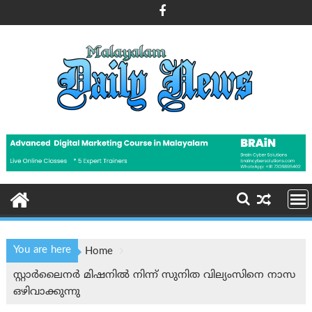
Skip
to
content
You are here
Home
സ്റ്റാർലൈനർ മിഷനിൽ നിന്ന് സുനിത വില്യംസിനെ നാസ
ഒഴിവാക്കുന്നു