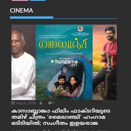
CINEMA
Aug 6, 2026
.
0
കാസാബ്ലാങ്കാ ഫിലിം ഫാക്ടറിയുടെ
തമിഴ് ചിത്രം ‘മൈലാഞ്ചി’ ഹംഗാമ
ഒടിടിയിൽ; സംഗീതം ഇളയരാജ