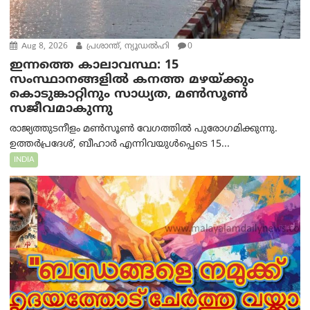
Aug 8, 2026
പ്രശാന്ത്, ന്യൂഡല്‍ഹി
0
ഇന്നത്തെ കാലാവസ്ഥ: 15
സംസ്ഥാനങ്ങളിൽ കനത്ത മഴയ്ക്കും
കൊടുങ്കാറ്റിനും സാധ്യത, മൺസൂൺ
സജീവമാകുന്നു
രാജ്യത്തുടനീളം മൺസൂൺ വേഗത്തിൽ പുരോഗമിക്കുന്നു.
ഉത്തർപ്രദേശ്, ബീഹാർ എന്നിവയുൾപ്പെടെ 15...
INDIA