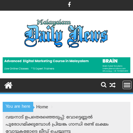
Skip
to
content
You are here
Home
വയനാട് ഉപതെരഞ്ഞെടുപ്പ്: വോട്ടെണ്ണൽ
പുരോഗമിക്കുമ്പോൾ പ്രിയങ്ക ഗാന്ധി രണ്ട് ലക്ഷം
വോട്ടുകളോടെ ലീഡ് ചെയ്യുന്നു