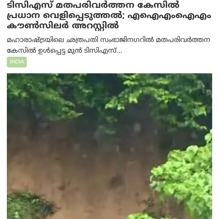
ടിസിഎസ് മതപരിവർത്തന കേസിൽ
പ്രധാന വെളിപ്പെടുത്തൽ; എഐഎംഐഎം
കൗൺസിലർ അറസ്റ്റിൽ
മഹാരാഷ്ട്രയിലെ ഛത്രപതി സംഭാജിനഗറിൽ മതപരിവർത്തന
കേസിൽ ഉൾപ്പെട്ട മുൻ ടിസിഎസ്...
INDIA