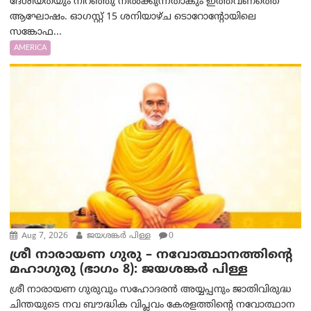
ദേശീയതയും നിറഞ്ഞു നിൽക്കുന്നതാകും ഇത്തവണത്തെ
ആഘോഷം. ഓഗസ്റ്റ് 15 ശനിയാഴ്ച ടൊറോന്റോയിലെ
സങ്കോഫ...
AMERICA
Aug 7, 2026
ജയശങ്കര്‍ പിള്ള
0
ശ്രീ നാരായണ ഗുരു – നവോത്ഥാനത്തിന്റെ
മഹാഗുരു (ഭാഗം 8): ജയശങ്കര്‍ പിള്ള
ശ്രീ നാരായണ ഗുരുവും സഹോദരൻ അയ്യപ്പനും ജാതിവിരുദ്ധ
ചിന്തയുടെ നവ ബൗദ്ധിക വിപ്ലവം കേരളത്തിന്റെ നവോത്ഥാന