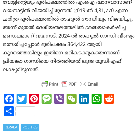
വോട്ടിന്‍റെയും ഭൂരിപക്ഷത്തില്‍ എംഐ ഷാനവാസാണ്
വയനാട്ടില്‍ വിജയിച്ചിരുന്നത്. 2019-ല്‍ 4,31,770 എന്ന
ചരിത്ര ഭൂരിപക്ഷത്തില്‍ രാഹുൽ ഗാന്ധിയും വിജയിച്ചു.
അന്ന് മുതല്‍ ദേശീയതലത്തലില്‍ ശ്രദ്ധയാകര്‍ഷിച്ച
മണ്ഡലമാണ് വയനാട്. 2024-ല്‍ രാഹുല്‍ ഗാന്ധി വീണ്ടും
മത്സരിച്ചപ്പോള്‍ ഭൂരിപക്ഷം 364,422 ആയി
കുറഞ്ഞെങ്കിലും ഇതിനെ മറികടക്കുകയെന്നാണ്
പ്രിയങ്കാ ഗാന്ധിയെ നിര്‍ത്തിയതിലൂടെ യുഡിഎഫ്
ലക്ഷ്യമിടുന്നത്.
Fa
T
Pi
M
Vi
W
Li
W
R
ce
w
nt
es
b
e
n
h
e
S
b
itt
er
sa
er
C
ke
at
d
h
o
er
es
g
h
dI
s
di
ar
KERALA
POLITICS
o
t
e
at
n
A
t