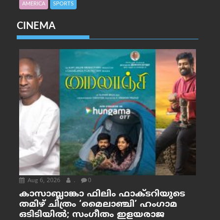
AMERICA
SPORTS
CINEMA
Aug 6, 2026
.
0
കാസാബ്ലാങ്കാ ഫിലിം ഫാക്ടറിയുടെ
തമിഴ് ചിത്രം ‘മൈലാഞ്ചി’ ഹംഗാമ
ഒടിടിയിൽ; സംഗീതം ഇളയരാജ