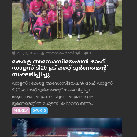
Aug 4, 2026
അനശ്വരം മാമ്പിള്ളി
0
കേരള അസോസിയേഷൻ ഓഫ്
ഡാളസ് ടി20 ക്രിക്കറ്റ് ടൂർണമെന്റ്
സംഘടിപ്പിച്ചു
ഡാളസ് : കേരള അസോസിയേഷൻ ഓഫ് ഡാളസ്
ടി20 ക്രിക്കറ്റ് ടൂർണമെന്റ് സംഘടിപ്പിച്ചു.
ആവേശകരവും സൗഹൃദപരവുമായ ഈ
ടൂർണമെന്റിൽ ഡാളസ്- ഫോർട്ട്‌വര്‍ത്ത്...
AMERICA
SPORTS