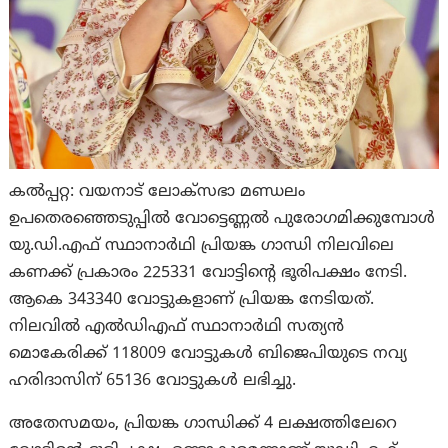
കല്‍പ്പറ്റ: വയനാട് ലോക്‌സഭാ മണ്ഡലം
ഉപതെരഞ്ഞെടുപ്പിൽ വോട്ടെണ്ണൽ പുരോഗമിക്കുമ്പോൾ
യു.ഡി.എഫ് സ്ഥാനാർഥി പ്രിയങ്ക ഗാന്ധി നിലവിലെ
കണക്ക് പ്രകാരം 225331 വോട്ടിൻ്റെ ഭൂരിപക്ഷം നേടി.
ആകെ 343340 വോട്ടുകളാണ് പ്രിയങ്ക നേടിയത്.
നിലവിൽ എൽഡിഎഫ് സ്ഥാനാർഥി സത്യൻ
മൊകേരിക്ക് 118009 വോട്ടുകൾ ബിജെപിയുടെ നവ്യ
ഹരിദാസിന് 65136 വോട്ടുകൾ ലഭിച്ചു.
അതേസമയം, പ്രിയങ്ക ഗാന്ധിക്ക് 4 ലക്ഷത്തിലേറെ