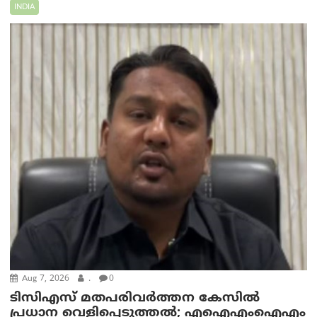
INDIA
Aug 7, 2026
.
0
ടിസിഎസ് മതപരിവർത്തന കേസിൽ
പ്രധാന വെളിപ്പെടുത്തൽ; എഐഎംഐഎം