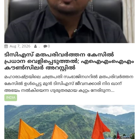
Aug 7, 2026
.
0
ടിസിഎസ് മതപരിവർത്തന കേസിൽ
പ്രധാന വെളിപ്പെടുത്തൽ; എഐഎംഐഎം
കൗൺസിലർ അറസ്റ്റിൽ
മഹാരാഷ്ട്രയിലെ ഛത്രപതി സംഭാജിനഗറിൽ മതപരിവർത്തന
കേസിൽ ഉൾപ്പെട്ട മുൻ ടിസിഎസ് ജീവനക്കാരി നിദ ഖാന്
അഭയം നൽകിയെന്ന ഗുരുതരമായ കുറ്റം നേരിടുന്ന...
INDIA