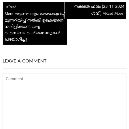
e
Post
k
p
നക്ഷത്ര ഫലം (23-11-2024
navigation
ശനി)
p
ആണവയുദ്ധത്തെക്കുറിച്ച്
മുന്നറിയിപ്പ് നൽകി ഉക്രെയ്നെ
നശിപ്പിക്കാൻ റഷ്യ
ഐസിബിഎം മിസൈലുകൾ
പ്രയോഗിച്ചു
LEAVE A COMMENT