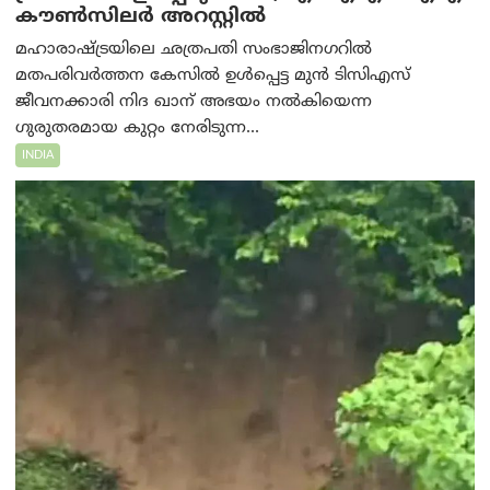
കൗൺസിലർ അറസ്റ്റിൽ
മഹാരാഷ്ട്രയിലെ ഛത്രപതി സംഭാജിനഗറിൽ
മതപരിവർത്തന കേസിൽ ഉൾപ്പെട്ട മുൻ ടിസിഎസ്
ജീവനക്കാരി നിദ ഖാന് അഭയം നൽകിയെന്ന
ഗുരുതരമായ കുറ്റം നേരിടുന്ന...
INDIA