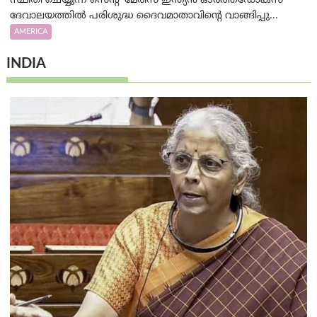
സ്ഥിതി ചെയ്യുന്ന സെന്റ് മേരീസ് ഇന്ത്യൻ ഓർത്തഡോക്സ്
ദേവാലയത്തിൽ പരിശുദ്ധ ദൈവമാതാവിന്റെ വാങ്ങിപ്പു...
AMERICA
INDIA